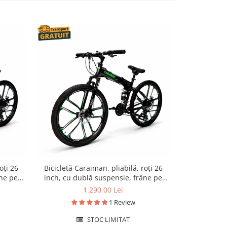
oți 26
Bicicletă Caraiman, pliabilă, roți 26
Bicicletă Car
âne pe
inch, cu dublă suspensie, frâne pe
oțel, frâne
disc, verde
1.290,00 Lei
1 Review
STOC LIMITAT