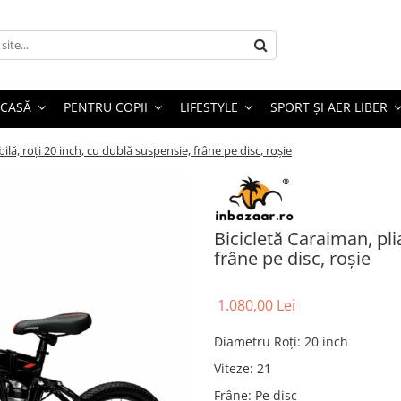
 CASĂ
PENTRU COPII
LIFESTYLE
SPORT ȘI AER LIBER
bilă, roți 20 inch, cu dublă suspensie, frâne pe disc, roșie
Bicicletă Caraiman, pli
frâne pe disc, roșie
1.080,00 Lei
Diametru Roți
:
20 inch
Viteze
:
21
Frâne
:
Pe disc