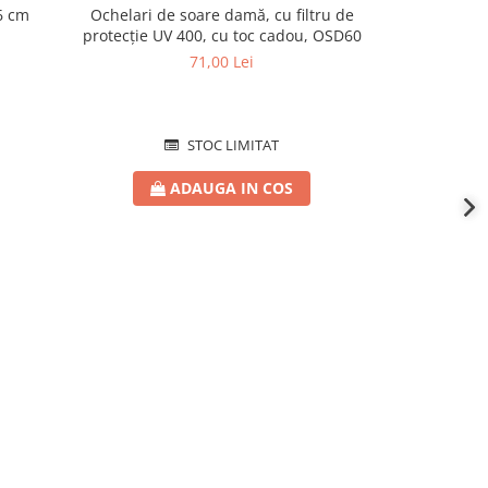
16 cm
Ochelari de soare damă, cu filtru de
Aripioare î
protecție UV 400, cu toc cadou, OSD60
71,00 Lei
STOC LIMITAT
ADAUGA IN COS