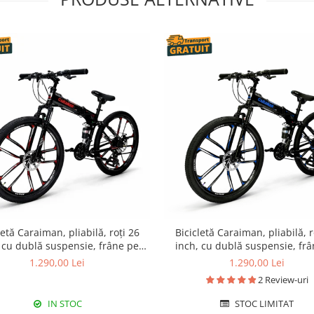
letă Caraiman, pliabilă, roți 26
Bicicletă Caraiman, pliabilă, r
 cu dublă suspensie, frâne pe
inch, cu dublă suspensie, fr
disc, roșie
disc, albastră
1.290,00 Lei
1.290,00 Lei
2 Review-uri
IN STOC
STOC LIMITAT