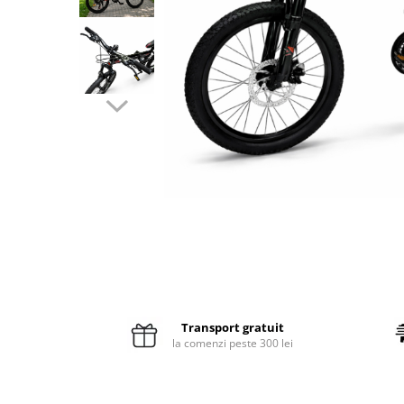
Pături cu blăniță
Pilote cu blăniță
Transport gratuit
la comenzi peste 300 lei