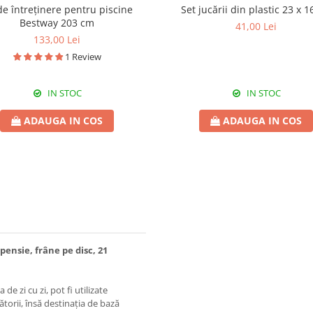
de întreținere pentru piscine
Set jucării din plastic 23 x 
Bestway 203 cm
41,00 Lei
133,00 Lei
1 Review
IN STOC
IN STOC
ADAUGA IN COS
ADAUGA IN COS
pensie, frâne pe disc, 21
 de zi cu zi, pot fi utilizate
torii, însă destinația de bază