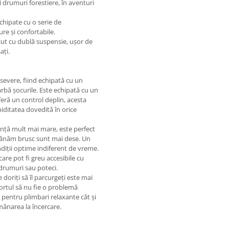
 drumuri forestiere, în aventuri
echipate cu o serie de
ure și confortabile.
zut cu dublă suspensie, ușor de
ați.
i severe, fiind echipată cu un
arbă șocurile. Este echipată cu un
eră un control deplin, acesta
piditatea dovedită în orice
ență mult mai mare, este perfect
frânăm brusc sunt mai dese. Un
ndiții optime indiferent de vreme.
care pot fi greu accesibile cu
 drumuri sau poteci.
e doriți să îl parcurgeți este mai
nfortul să nu fie o problemă
t pentru plimbari relaxante cât și
mânarea la încercare.