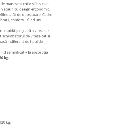
 de manevrat chiar și în viraje.
cu un scaun cu design ergonomic,
nefiind atât de obositoare. Cadrul
ibrații, confortul fiind unul
e rapidă și ușoară a vitezelor
t schimbătorul de viteze cât și
joasă indiferent de tipul de
uind semnificativ la absorbția
20 kg
.
120 kg;