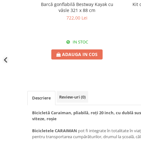
Barcă gonflabilă Bestway Kayak cu
Kit 
vâsle 321 x 88 cm
722,00 Lei
IN STOC
ADAUGA IN COS
Review-uri
(0)
Descriere
Bicicletă Caraiman, pliabilă, roți 20 inch, cu dublă sus
viteze, roșie
Bicicletele CARAIMAN
pot fi integrate în totalitate în viața
pentru transportarea cumpărăturilor, drumul la școală, călă