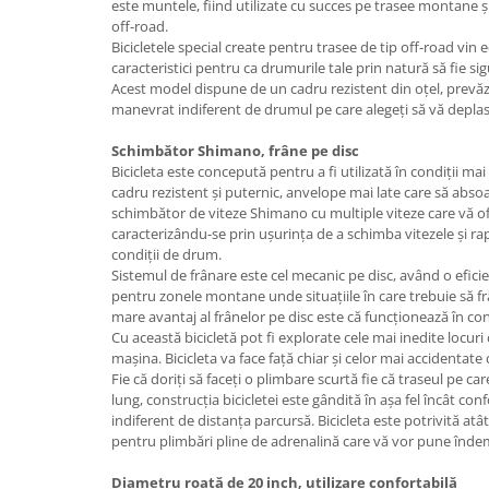
este muntele, fiind utilizate cu succes pe trasee montane și
off-road.
Bicicletele special create pentru trasee de tip off-road vin 
caracteristici pentru ca drumurile tale prin natură să fie sig
Acest model dispune de un cadru rezistent din oțel, prevă
manevrat indiferent de drumul pe care alegeți să vă deplas
Schimbător Shimano, frâne pe disc
Bicicleta este concepută pentru a fi utilizată în condiții ma
cadru rezistent și puternic, anvelope mai late care să abso
schimbător de viteze Shimano cu multiple viteze care vă of
caracterizându-se prin ușurința de a schimba vitezele și ra
condiții de drum.
Sistemul de frânare este cel mecanic pe disc, având o efici
pentru zonele montane unde situațiile în care trebuie să 
mare avantaj al frânelor pe disc este că funcționează în co
Cu această bicicletă pot fi explorate cele mai inedite locuri 
mașina. Bicicleta va face față chiar și celor mai accidentate
Fie că doriți să faceți o plimbare scurtă fie că traseul pe car
lung, construcția bicicletei este gândită în așa fel încât co
indiferent de distanța parcursă. Bicicleta este potrivită atâ
pentru plimbări pline de adrenalină care vă vor pune înde
Diametru roată de 20 inch, utilizare confortabilă