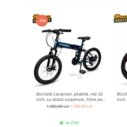
-5%
Bicicletă Caraiman, pliabilă, roți 20
Bicic
inch, cu dublă suspensie, frâne pe
inch,
disc, albastră
1.080,00 Lei
1.030,00 Lei
IN STOC