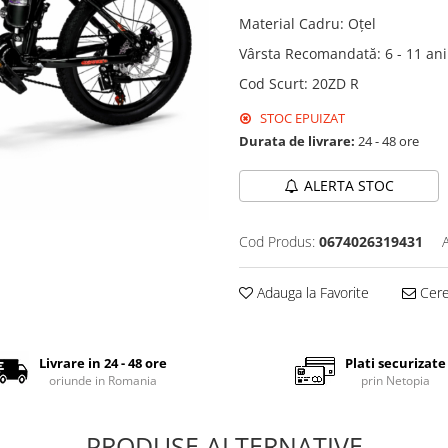
Material Cadru
:
Oțel
Vârsta Recomandată
:
6 - 11 ani
Cod Scurt
:
20ZD R
STOC EPUIZAT
Durata de livrare:
24 - 48 ore
ALERTA STOC
Cod Produs:
0674026319431
Adauga la Favorite
Cere 
Livrare in 24 - 48 ore
Plati securizate
oriunde in Romania
prin Netopia
PRODUSE ALTERNATIVE