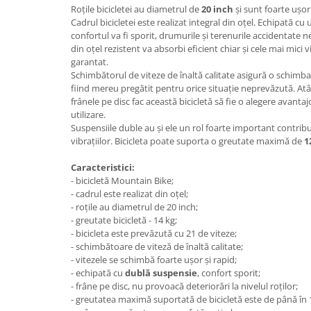
Roțile bicicletei au diametrul de
20 inch
și sunt foarte ușor
Cadrul bicicletei este realizat integral din oțel. Echipată 
confortul va fi sporit, drumurile și terenurile accidentate 
din oțel rezistent va absorbi eficient chiar și cele mai mici v
garantat.
Schimbătorul de viteze de înaltă calitate asigură o schimbar
fiind mereu pregătit pentru orice situație neprevăzută. Atâ
frânele pe disc fac această bicicletă să fie o alegere avanta
utilizare.
Suspensiile duble au și ele un rol foarte important contrib
vibrațiilor. Bicicleta poate suporta o greutate maximă de
1
Caracteristici:
- bicicletă Mountain Bike;
- cadrul este realizat din oțel;
- roțile au diametrul de 20 inch;
- greutate bicicletă - 14 kg;
- bicicleta este prevăzută cu 21 de viteze;
- schimbătoare de viteză de înaltă calitate;
- vitezele se schimbă foarte ușor și rapid;
- echipată cu
dublă suspensie
, confort sporit;
- frâne pe disc, nu provoacă deteriorări la nivelul roților;
- greutatea maximă suportată de bicicletă este de până în 