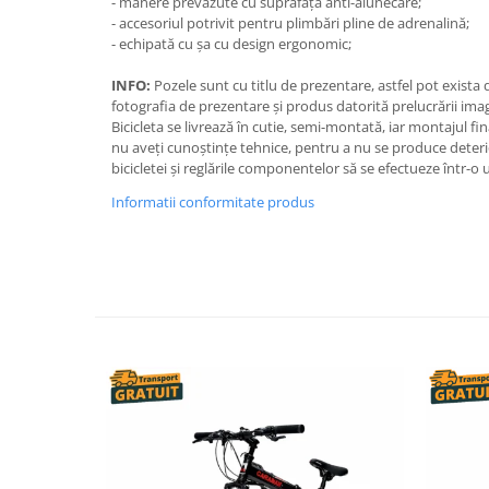
- mânere prevăzute cu suprafață anti-alunecare;
- accesoriul potrivit pentru plimbări pline de adrenalină;
- echipată cu șa cu design ergonomic;
INFO:
Pozele sunt cu titlu de prezentare, astfel pot exista
fotografia de prezentare și produs datorită prelucrării imag
Bicicleta se livrează în cutie, semi-montată, iar montajul fin
nu aveți cunoștințe tehnice, pentru a nu se produce det
bicicletei și reglările componentelor să se efectueze într-o 
Informatii conformitate produs