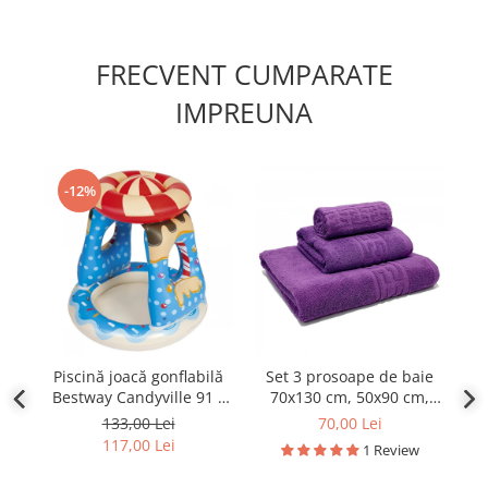
FRECVENT CUMPARATE
IMPREUNA
-12%
Piscină joacă gonflabilă
Set 3 prosoape de baie
Oc
Bestway Candyville 91 x
70x130 cm, 50x90 cm,
c
91 x 89 cm
30x50 cm, bumbac, mov
133,00 Lei
70,00 Lei
117,00 Lei
1 Review