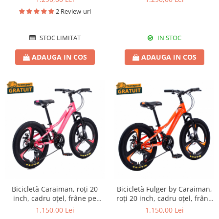
albastră
roșie
2 Review-uri
STOC LIMITAT
IN STOC
ADAUGA IN COS
ADAUGA IN COS
Bicicletă Caraiman, roți 20
Bicicletă Fulger by Caraiman,
inch, cadru oțel, frâne pe
roți 20 inch, cadru oțel, frâne
disc, roz
pe disc, portocalie, BC03
1.150,00 Lei
1.150,00 Lei