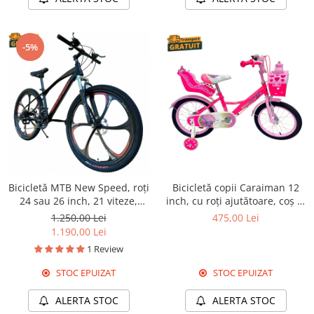
-5%
Bicicletă MTB New Speed, roți
Bicicletă copii Caraiman 12
24 sau 26 inch, 21 viteze,
inch, cu roți ajutătoare, coș și
cadru oțel, frâne pe disc,
scăunel, roz
1.250,00 Lei
475,00 Lei
NS65
1.190,00 Lei
1 Review
STOC EPUIZAT
STOC EPUIZAT
ALERTA STOC
ALERTA STOC