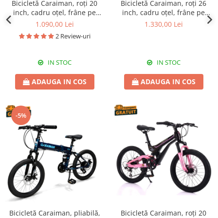
Bicicletă Caraiman, roți 20
Bicicletă Caraiman, roți 26
inch, cadru oțel, frâne pe
inch, cadru oțel, frâne pe
disc, cameleon
disc, turcoaz, BC123
1.090,00 Lei
1.330,00 Lei
2 Review-uri
IN STOC
IN STOC
ADAUGA IN COS
ADAUGA IN COS
-5%
Bicicletă Caraiman, pliabilă,
Bicicletă Caraiman, roți 20