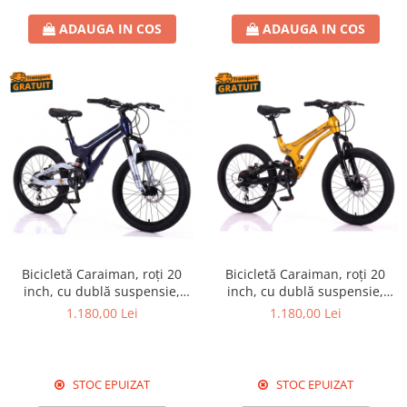
ADAUGA IN COS
ADAUGA IN COS
Bicicletă Caraiman, roți 20
Bicicletă Caraiman, roți 20
inch, cu dublă suspensie,
inch, cu dublă suspensie,
frâne pe disc, albastră
frâne pe disc, aurie
1.180,00 Lei
1.180,00 Lei
STOC EPUIZAT
STOC EPUIZAT