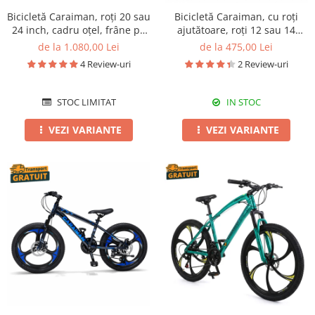
Bicicletă Caraiman, roți 20 sau
Bicicletă Caraiman, cu roți
24 inch, cadru oțel, frâne pe
ajutătoare, roți 12 sau 14
disc, turcoaz
inch, cadru oțel, verde
de la 1.080,00 Lei
de la 475,00 Lei
4 Review-uri
2 Review-uri
STOC LIMITAT
IN STOC
VEZI VARIANTE
VEZI VARIANTE