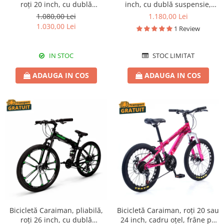
roți 20 inch, cu dublă
inch, cu dublă suspensie,
suspensie, frâne pe disc,
frâne pe disc, roz
1.080,00 Lei
1.180,00 Lei
albastră
1.030,00 Lei
1 Review
IN STOC
STOC LIMITAT
ADAUGA IN COS
ADAUGA IN COS
Bicicletă Caraiman, pliabilă,
Bicicletă Caraiman, roți 20 sau
roți 26 inch, cu dublă
24 inch, cadru oțel, frâne pe