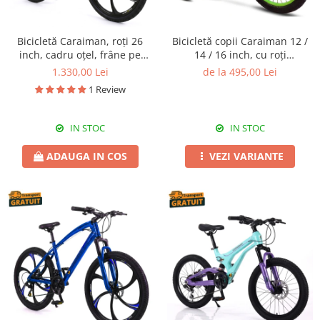
Bicicletă Caraiman, roți 26
Bicicletă copii Caraiman 12 /
inch, cadru oțel, frâne pe
14 / 16 inch, cu roți
disc, aurie, BC124
ajutătoare, bidon apă, verde
1.330,00 Lei
de la 495,00 Lei
1 Review
IN STOC
IN STOC
ADAUGA IN COS
VEZI VARIANTE