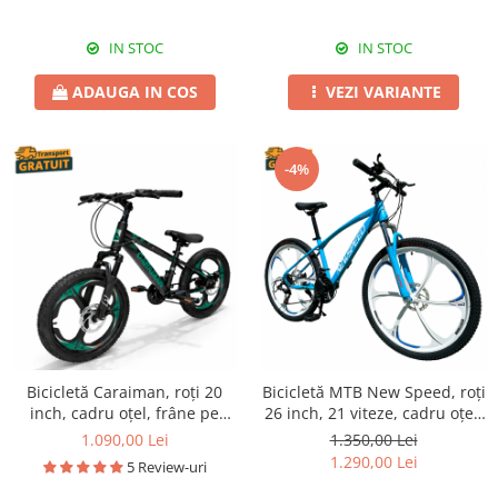
IN STOC
IN STOC
ADAUGA IN COS
VEZI VARIANTE
-4%
Bicicletă Caraiman, roți 20
Bicicletă MTB New Speed, roți
inch, cadru oțel, frâne pe
26 inch, 21 viteze, cadru oțel,
disc, negru cu verde
frâne pe disc, NS68
1.090,00 Lei
1.350,00 Lei
1.290,00 Lei
5 Review-uri