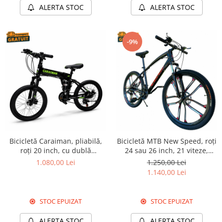
ALERTA STOC
ALERTA STOC
-9%
Bicicletă Caraiman, pliabilă,
Bicicletă MTB New Speed, roți
roți 20 inch, cu dublă
24 sau 26 inch, 21 viteze,
suspensie, frâne pe disc,
cadru oțel, frâne pe disc,
1.080,00 Lei
1.250,00 Lei
verde
NS57
1.140,00 Lei
STOC EPUIZAT
STOC EPUIZAT
ALERTA STOC
ALERTA STOC