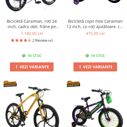
Bicicletă Caraiman, roți 24
Bicicletă copii mov Caraiman
inch, cadru oțel, frâne pe
12 inch, cu roți ajutătoare, coș
disc, galbenă
și scăunel păpușă
1.180,00 Lei
475,00 Lei
2 Review-uri
IN STOC
IN STOC
VEZI VARIANTE
VEZI VARIANTE