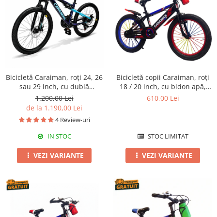
Bicicletă Caraiman, roți 24, 26
Bicicletă copii Caraiman, roți
sau 29 inch, cu dublă
18 / 20 inch, cu bidon apă,
suspensie, frâne pe disc,
roșie
1.200,00 Lei
610,00 Lei
cameleon
de la 1.190,00 Lei
4 Review-uri
IN STOC
STOC LIMITAT
VEZI VARIANTE
VEZI VARIANTE