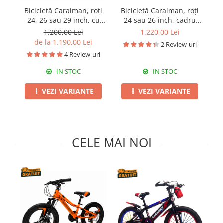
Pături cu blăniță
Bicicletă Caraiman, roți
Bicicletă Caraiman, roți
B
Pilote cu blăniță
24, 26 sau 29 inch, cu
24 sau 26 inch, cadru
dublă suspensie, frâne
oțel, frâne pe disc, mov
o
1.200,00 Lei
1.220,00 Lei
pe disc, cameleon
de la 1.190,00 Lei
2 Review-uri
4 Review-uri
IN STOC
IN STOC
VEZI VARIANTE
VEZI VARIANTE
CELE MAI NOI