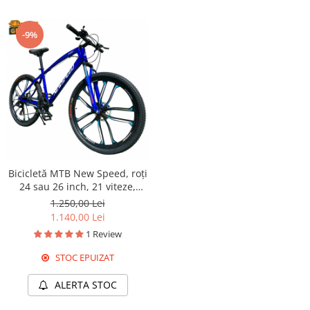
-9%
Bicicletă MTB New Speed, roți
24 sau 26 inch, 21 viteze,
cadru oțel, frâne pe disc,
1.250,00 Lei
NS61
1.140,00 Lei
1 Review
STOC EPUIZAT
ALERTA STOC