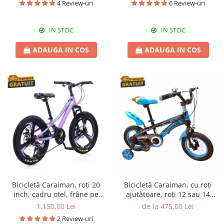
4 Review-uri
6 Review-uri
IN STOC
IN STOC
ADAUGA IN COS
ADAUGA IN COS
Bicicletă Caraiman, roți 20
Bicicletă Caraiman, cu roți
inch, cadru oțel, frâne pe
ajutătoare, roți 12 sau 14
disc, mov
inch, cadru oțel, albastră
1.150,00 Lei
de la 475,00 Lei
2 Review-uri