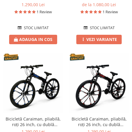
suspensie, frâne pe disc,
disc, roz
1.290,00 Lei
de la 1.080,00 Lei
verde
1 Review
1 Review
STOC LIMITAT
STOC LIMITAT
ADAUGA IN COS
VEZI VARIANTE
Bicicletă Caraiman, pliabilă,
Bicicletă Caraiman, pliabilă,
roți 26 inch, cu dublă
roți 26 inch, cu dublă
suspensie, frâne pe disc,
suspensie, frâne pe disc,
1.290,00 Lei
1.290,00 Lei