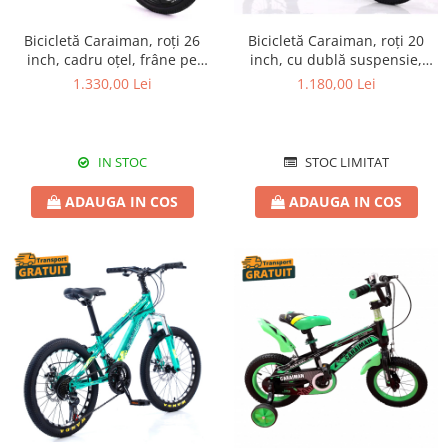
Bicicletă Caraiman, roți 26
Bicicletă Caraiman, roți 20
inch, cadru oțel, frâne pe
inch, cu dublă suspensie,
disc, bleumarin, BC125
frâne pe disc, turcoaz
1.330,00 Lei
1.180,00 Lei
IN STOC
STOC LIMITAT
ADAUGA IN COS
ADAUGA IN COS