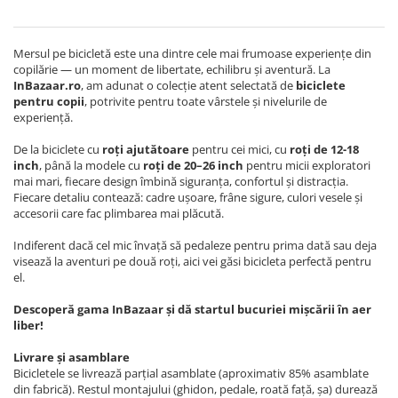
Mersul pe bicicletă este una dintre cele mai frumoase experiențe din
copilărie — un moment de libertate, echilibru și aventură. La
InBazaar.ro
, am adunat o colecție atent selectată de
biciclete
pentru copii
, potrivite pentru toate vârstele și nivelurile de
experiență.
De la biciclete cu
roți ajutătoare
pentru cei mici, cu
roți de 12-18
inch
, până la modele cu
roți de 20–26 inch
pentru micii exploratori
mai mari, fiecare design îmbină siguranța, confortul și distracția.
Fiecare detaliu contează: cadre ușoare, frâne sigure, culori vesele și
accesorii care fac plimbarea mai plăcută.
Indiferent dacă cel mic învață să pedaleze pentru prima dată sau deja
visează la aventuri pe două roți, aici vei găsi bicicleta perfectă pentru
el.
Descoperă gama InBazaar și dă startul bucuriei mișcării în aer
liber!
Livrare și asamblare
Bicicletele se livrează parțial asamblate (aproximativ 85% asamblate
din fabrică). Restul montajului (ghidon, pedale, roată față, șa) durează