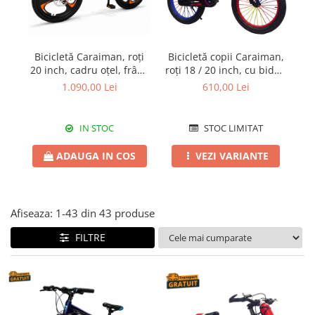
Bicicletă Caraiman, roți
Bicicletă copii Caraiman,
Bi
20 inch, cadru oțel, frâne
roți 18 / 20 inch, cu bidon
ro
pe disc, portocaliu
apă, roșie
1.090,00 Lei
610,00 Lei
IN STOC
STOC LIMITAT
ADAUGA IN COS
VEZI VARIANTE
Afiseaza:
1-
43
din
43
produse
FILTRE