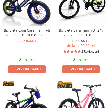
Bicicletă copii Caraiman, roți
Bicicletă Caraiman, roți 24 /
18 / 20 inch, cu bidon apă,
26 / 29 inch, cu dublă
albastră
suspensie, frâne pe disc,
de la 610,00 Lei
1.200,00 Lei
negru cu verde
de la 1.190,00 Lei
2 Review-uri
IN STOC
IN STOC
VEZI VARIANTE
VEZI VARIANTE