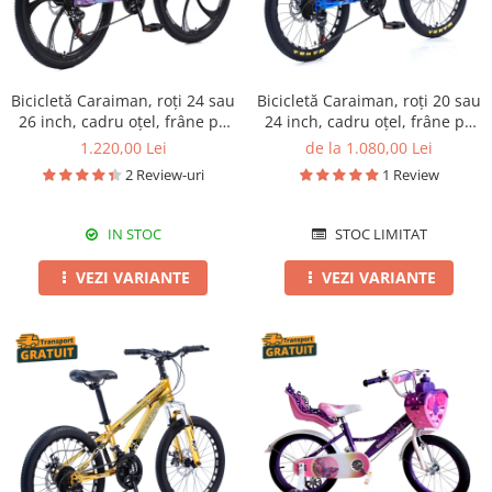
Bicicletă Caraiman, roți 24 sau
Bicicletă Caraiman, roți 20 sau
26 inch, cadru oțel, frâne pe
24 inch, cadru oțel, frâne pe
disc, mov
disc, albastră
1.220,00 Lei
de la 1.080,00 Lei
2 Review-uri
1 Review
IN STOC
STOC LIMITAT
VEZI VARIANTE
VEZI VARIANTE