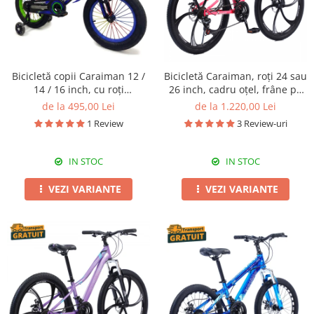
Bicicletă copii Caraiman 12 /
Bicicletă Caraiman, roți 24 sau
14 / 16 inch, cu roți
26 inch, cadru oțel, frâne pe
ajutătoare, bidon apă,
disc, roz
de la 495,00 Lei
de la 1.220,00 Lei
albastră
1 Review
3 Review-uri
IN STOC
IN STOC
VEZI VARIANTE
VEZI VARIANTE