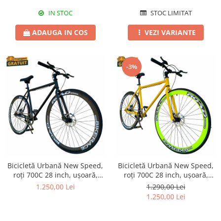
IN STOC
STOC LIMITAT
ADAUGA IN COS
VEZI VARIANTE
-3%
Bicicletă Urbană New Speed,
Bicicletă Urbană New Speed,
roți 700C 28 inch, ușoară,
roți 700C 28 inch, ușoară,
frâne pe disc, NS69
frâne pe disc, NS72
1.250,00 Lei
1.290,00 Lei
1.250,00 Lei