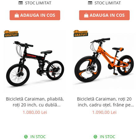
STOC LIMITAT
STOC LIMITAT
ADAUGA IN COS
ADAUGA IN COS
Bicicletă Caraiman, pliabilă,
Bicicletă Caraiman, roți 20
roți 20 inch, cu dublă
inch, cadru oțel, frâne pe
suspensie, frâne pe disc,
disc, portocaliu
1.080,00 Lei
1.090,00 Lei
roșie
IN STOC
IN STOC