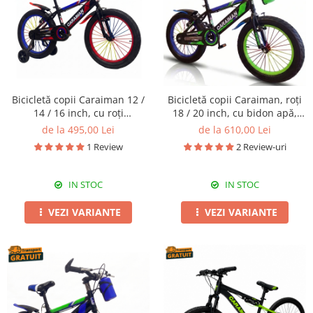
Bicicletă copii Caraiman 12 /
Bicicletă copii Caraiman, roți
14 / 16 inch, cu roți
18 / 20 inch, cu bidon apă,
ajutătoare, bidon apă, roșie
verde
de la 495,00 Lei
de la 610,00 Lei
1 Review
2 Review-uri
IN STOC
IN STOC
VEZI VARIANTE
VEZI VARIANTE