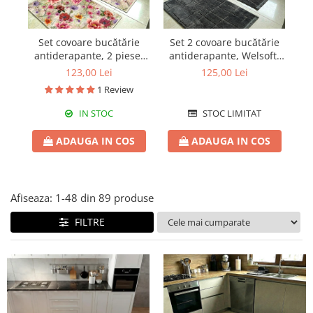
Set covoare bucătărie
Set 2 covoare bucătărie
S
antiderapante, 2 piese,
antiderapante, Welsoft,
a
model floral multicolor
model texturat antracit
123,00 Lei
125,00 Lei
1 Review
IN STOC
STOC LIMITAT
ADAUGA IN COS
ADAUGA IN COS
Afiseaza:
1-
48
din
89
produse
FILTRE