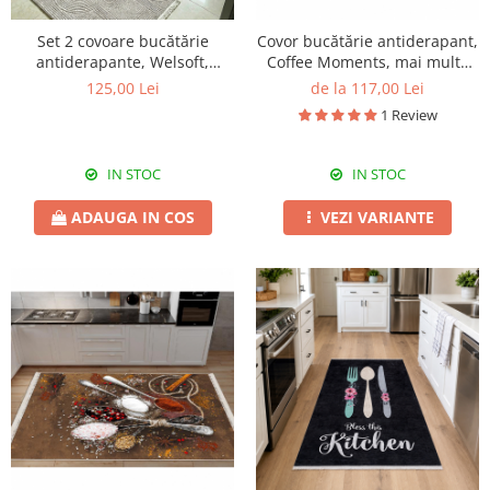
Set 2 covoare bucătărie
Covor bucătărie antiderapant,
antiderapante, Welsoft,
Coffee Moments, mai multe
acolade, gri
dimensiuni
125,00 Lei
de la 117,00 Lei
1 Review
IN STOC
IN STOC
ADAUGA IN COS
VEZI VARIANTE