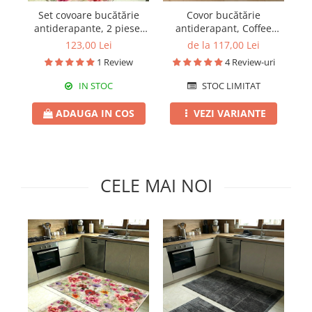
Pături cu blăniță
Set covoare bucătărie
Covor bucătărie
Pilote cu blăniță
antiderapante, 2 piese,
antiderapant, Coffee
a
model floral multicolor
Time Rustic, mai multe
m
123,00 Lei
de la 117,00 Lei
dimensiuni
1 Review
4 Review-uri
IN STOC
STOC LIMITAT
ADAUGA IN COS
VEZI VARIANTE
CELE MAI NOI