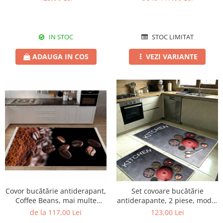
IN STOC
STOC LIMITAT
ADAUGA IN COS
VEZI VARIANTE
Covor bucătărie antiderapant,
Set covoare bucătărie
Coffee Beans, mai multe
antiderapante, 2 piese, model
dimensiuni
ceainic decorativ
de la 117,00 Lei
123,00 Lei