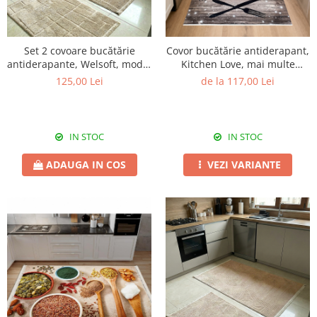
Set 2 covoare bucătărie
Covor bucătărie antiderapant,
antiderapante, Welsoft, model
Kitchen Love, mai multe
texturat crem
dimensiuni
125,00 Lei
de la 117,00 Lei
IN STOC
IN STOC
ADAUGA IN COS
VEZI VARIANTE