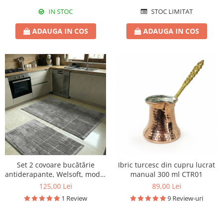
IN STOC
STOC LIMITAT
ADAUGA IN COS
ADAUGA IN COS
Set 2 covoare bucătărie
Ibric turcesc din cupru lucrat
antiderapante, Welsoft, model
manual 300 ml CTR01
texturat gri
125,00 Lei
89,00 Lei
1 Review
9 Review-uri