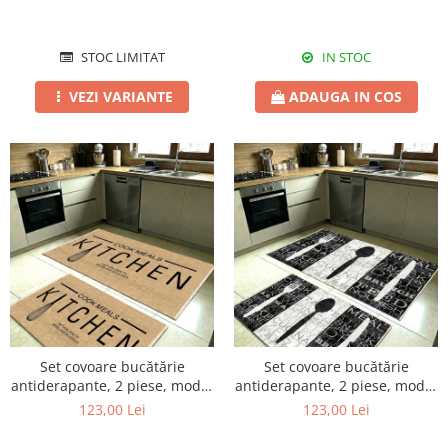
STOC LIMITAT
IN STOC
VEZI VARIANTE
ADAUGA IN COS
Set covoare bucătărie
Set covoare bucătărie
antiderapante, 2 piese, model
antiderapante, 2 piese, model
text bucătărie
tacâmuri decorative
123,00 Lei
123,00 Lei