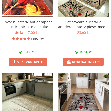
Covor bucătărie antiderapant,
Set covoare bucătărie
Rustic Spices, mai multe
antiderapante, 2 piese, model
dimensiuni
mesaj decorativ
de la 117,00 Lei
123,00 Lei
1 Review
IN STOC
IN STOC
VEZI VARIANTE
ADAUGA IN COS