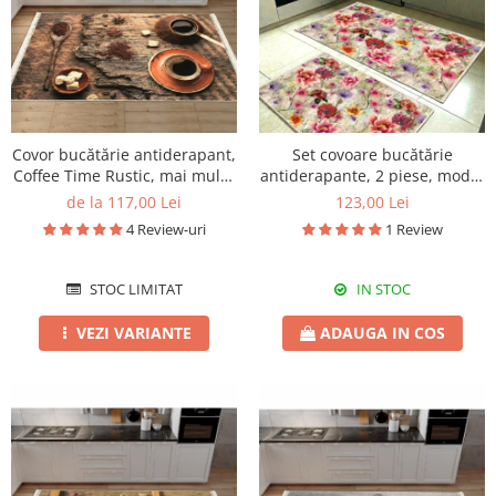
Covor bucătărie antiderapant,
Set covoare bucătărie
Coffee Time Rustic, mai multe
antiderapante, 2 piese, model
dimensiuni
floral multicolor
de la 117,00 Lei
123,00 Lei
4 Review-uri
1 Review
STOC LIMITAT
IN STOC
VEZI VARIANTE
ADAUGA IN COS