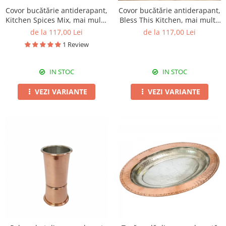
Covor bucătărie antiderapant,
Covor bucătărie antiderapant,
Kitchen Spices Mix, mai multe
Bless This Kitchen, mai multe
dimensiuni
dimensiuni
de la 117,00 Lei
de la 117,00 Lei
1 Review
IN STOC
IN STOC
VEZI VARIANTE
VEZI VARIANTE