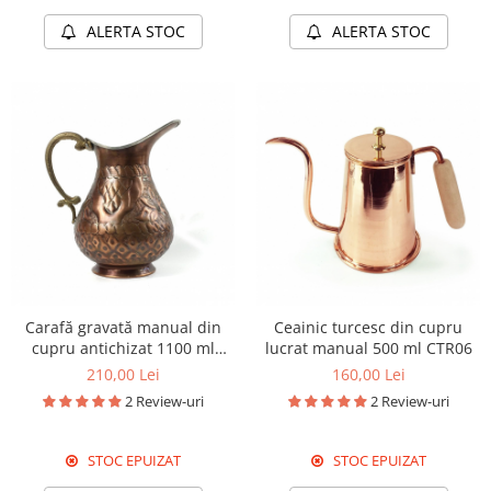
ALERTA STOC
ALERTA STOC
Carafă gravată manual din
Ceainic turcesc din cupru
cupru antichizat 1100 ml
lucrat manual 500 ml CTR06
CTR05
210,00 Lei
160,00 Lei
2 Review-uri
2 Review-uri
STOC EPUIZAT
STOC EPUIZAT