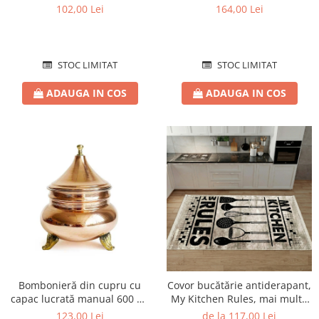
102,00 Lei
164,00 Lei
STOC LIMITAT
STOC LIMITAT
ADAUGA IN COS
ADAUGA IN COS
Bombonieră din cupru cu
Covor bucătărie antiderapant,
capac lucrată manual 600 ml
My Kitchen Rules, mai multe
CTR73
dimensiuni
123,00 Lei
de la 117,00 Lei