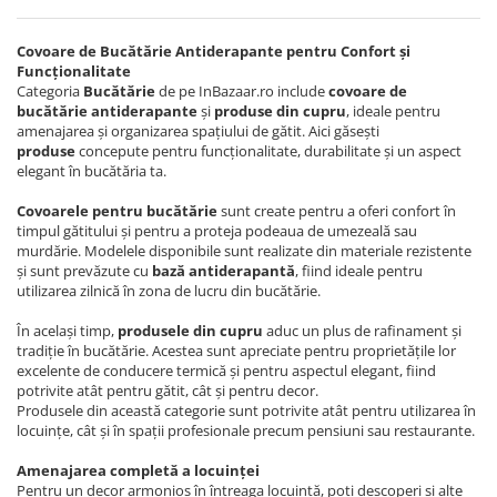
Covoare de Bucătărie Antiderapante pentru Confort și
Funcționalitate
Categoria
Bucătărie
de pe InBazaar.ro include
covoare de
bucătărie antiderapante
și
produse din cupru
, ideale pentru
amenajarea și organizarea spațiului de gătit. Aici găsești
produse
concepute pentru funcționalitate, durabilitate și un aspect
elegant în bucătăria ta.
Covoarele pentru bucătărie
sunt create pentru a oferi confort în
timpul gătitului și pentru a proteja podeaua de umezeală sau
murdărie. Modelele disponibile sunt realizate din materiale rezistente
și sunt prevăzute cu
bază antiderapantă
, fiind ideale pentru
utilizarea zilnică în zona de lucru din bucătărie.
În același timp,
produsele din cupru
aduc un plus de rafinament și
tradiție în bucătărie. Acestea sunt apreciate pentru proprietățile lor
excelente de conducere termică și pentru aspectul elegant, fiind
potrivite atât pentru gătit, cât și pentru decor.
Produsele din această categorie sunt potrivite atât pentru utilizarea în
locuințe, cât și în spații profesionale precum pensiuni sau restaurante.
Amenajarea completă a locuinței
Pentru un decor armonios în întreaga locuință, poți descoperi și alte