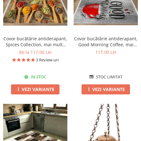
Covor bucătărie antiderapant,
Covor bucătărie antiderapant,
Spices Collection, mai multe
Good Morning Coffee, mai
dimensiuni
multe dimensiuni
de la 117,00 Lei
117,00 Lei
3 Review-uri
IN STOC
STOC LIMITAT
VEZI VARIANTE
VEZI VARIANTE