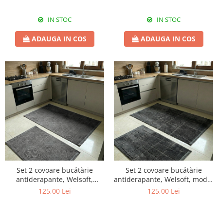
IN STOC
IN STOC
ADAUGA IN COS
ADAUGA IN COS
Set 2 covoare bucătărie
Set 2 covoare bucătărie
antiderapante, Welsoft,
antiderapante, Welsoft, model
acolade, antracit
texturat antracit
125,00 Lei
125,00 Lei