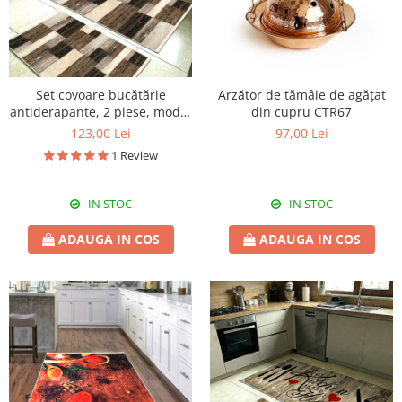
Set covoare bucătărie
Arzător de tămâie de agățat
antiderapante, 2 piese, model
din cupru CTR67
lemn decorativ
123,00 Lei
97,00 Lei
1 Review
IN STOC
IN STOC
ADAUGA IN COS
ADAUGA IN COS