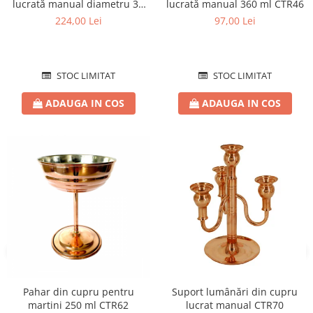
lucrată manual diametru 34
lucrată manual 360 ml CTR46
cm CTR45
224,00 Lei
97,00 Lei
STOC LIMITAT
STOC LIMITAT
ADAUGA IN COS
ADAUGA IN COS
Pahar din cupru pentru
Suport lumânări din cupru
martini 250 ml CTR62
lucrat manual CTR70