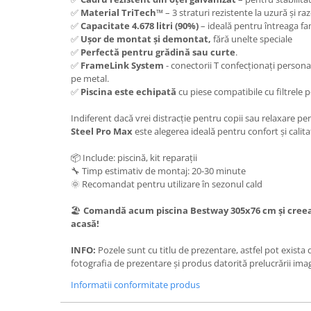
✅
Material TriTech™
– 3 straturi rezistente la uzură și ra
✅
Capacitate 4.678 litri (90%)
– ideală pentru întreaga fa
✅
Ușor de montat și demontat,
fără unelte speciale
✅
Perfectă pentru grădină sau curte
.
✅
FrameLink System
- conectorii T confecționați person
pe metal.
✅
Piscina este echipată
cu piese compatibile cu filtrele
Indiferent dacă vrei distracție pentru copii sau relaxare pe
Steel Pro Max
este alegerea ideală pentru confort și calitat
📦 Include: piscină, kit reparații
🔧 Timp estimativ de montaj: 20-30 minute
🌞 Recomandat pentru utilizare în sezonul cald
🏖️
Comandă acum piscina Bestway 305x76 cm și creeaz
acasă!
INFO:
Pozele sunt cu titlu de prezentare, astfel pot exista
fotografia de prezentare și produs datorită prelucrării imag
Informatii conformitate produs