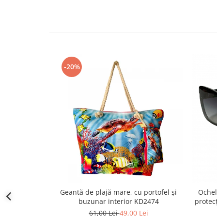
-20%
Geantă de plajă mare, cu portofel și
Ochel
buzunar interior KD2474
protec
61,00 Lei
49,00 Lei