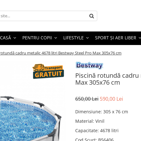
 CASĂ
PENTRU COPII
LIFESTYLE
SPORT ȘI AER LIBER
 rotundă cadru metalic 4678 litri Bestway Steel Pro Max 305x76 cm
Piscină rotundă cadru 
Max 305x76 cm
650,00 Lei
590,00 Lei
Dimensiune
:
305 x 76 cm
Material
:
Vinil
Capacitate
:
4678 litri
Cod Scurt
:
B56406