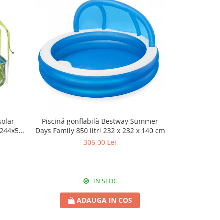
solar
Piscină gonflabilă Bestway Summer
Saltea Gonfla
 244x51
Days Family 850 litri 232 x 232 x 140 cm
306,00 Lei
IN STOC
ADAUGA IN COS