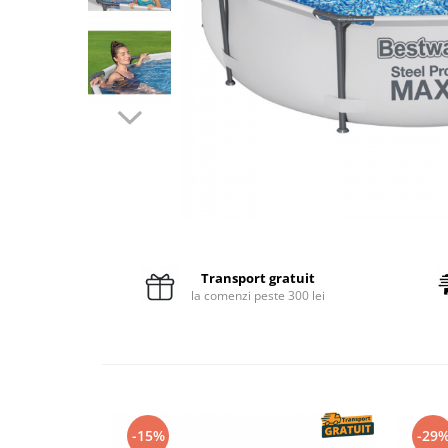
Pături cu blăniță
Pilote cu blăniță
Transport gratuit
la comenzi peste 300 lei
-15%
-29