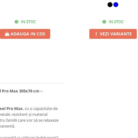
IN STOC
IN STOC
ADAUGA IN COS
VEZI VARIANTE
el Pro Max 305x76 cm –
eel Pro Max
, cu o capacitate de
etalic rezistent și material
ru familii care vor să se relaxeze
rmanentă.
e sporită și utilizare îndelungată