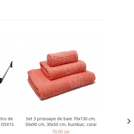
ltru de
Set 3 prosoape de baie 70x130 cm,
Ochelari de s
, OSX15
50x90 cm, 30x50 cm, bumbac, corai
protecție UV
70,00 Lei