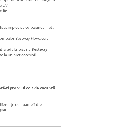
ze UV
milie
alizat împiedică coroziunea metal
 pompelor Bestway Flowclear.
ntru adulți, piscina
Bestway
e la un preț accesibil.
ă-ți propriul colț de vacanță
 diferențe de nuanțe între
inii.