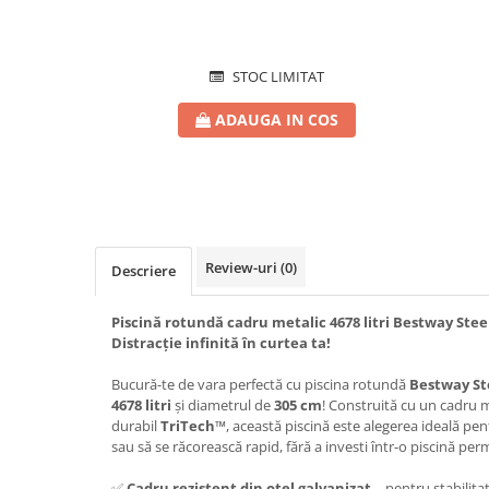
STOC LIMITAT
ADAUGA IN COS
Review-uri
(0)
Descriere
Piscină rotundă cadru metalic 4678 litri Bestway Ste
Distracție infinită în curtea ta!
Bucură-te de vara perfectă cu piscina rotundă
Bestway St
4678 litri
și diametrul de
305 cm
! Construită cu un cadru m
durabil
TriTech™
, această piscină este alegerea ideală pent
sau să se răcorească rapid, fără a investi într-o piscină pe
✅
Cadru rezistent din oțel galvanizat
– pentru stabilitat