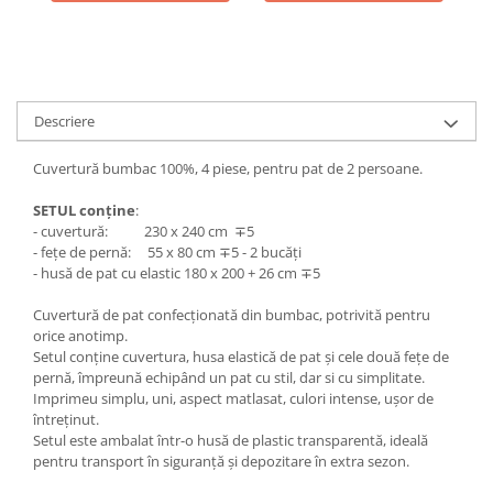
Descriere
Cuvertură bumbac 100%, 4 piese, pentru pat de 2 persoane.
SETUL conține
:
- cuvertură: 230 x 240 cm ∓5
- fețe de pernă: 55 x 80 cm ∓5 - 2 bucăți
- husă de pat cu elastic 180 x 200 + 26 cm ∓5
Cuvertură de pat confecționată din bumbac, potrivită pentru
orice anotimp.
Setul conține cuvertura, husa elastică de pat și cele două fețe de
pernă, împreună echipând un pat cu stil, dar si cu simplitate.
Imprimeu simplu, uni, aspect matlasat, culori intense, ușor de
întreținut.
Setul este ambalat într-o husă de plastic transparentă, ideală
pentru transport în siguranță și depozitare în extra sezon.