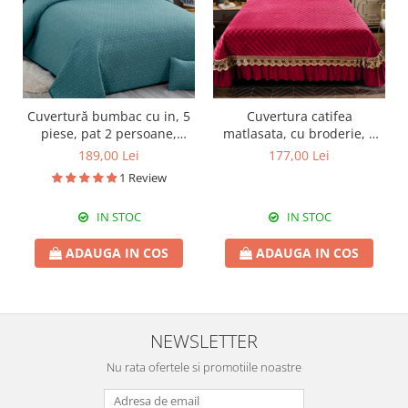
Cuvertură bumbac cu in, 5
Cuvertura catifea
piese, pat 2 persoane,
matlasata, cu broderie, 3
220x240 cm, CBI08
piese, uni, 220X240 cm
189,00 Lei
177,00 Lei
CC76
1 Review
IN STOC
IN STOC
ADAUGA IN COS
ADAUGA IN COS
NEWSLETTER
Nu rata ofertele si promotiile noastre