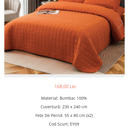
Pături cu blăniță
Pilote cu blăniță
168,00 Lei
Material
:
Bumbac 100%
Cuvertură
:
230 x 240 cm
Fețe De Pernă
:
55 x 80 cm (x2)
Cod Scurt
:
EY09