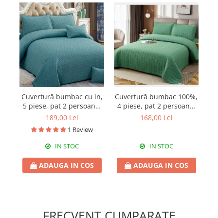
Cuvertură bumbac cu in,
Cuvertură bumbac 100%,
5 piese, pat 2 persoane,
4 piese, pat 2 persoane,
ma
220x240 cm, CBI08
230x240 cm, EY03
p
189,00 Lei
168,00 Lei
1 Review
IN STOC
IN STOC
ADAUGA IN COS
ADAUGA IN COS
FRECVENT CUMPARATE