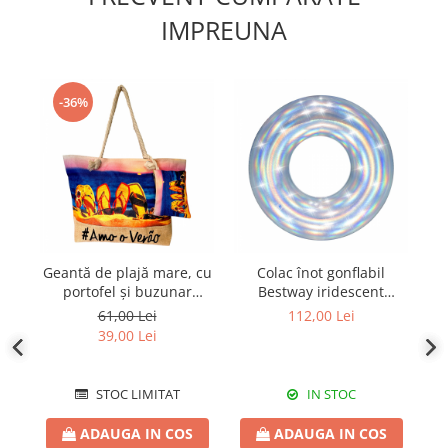
IMPREUNA
-36%
Geantă de plajă mare, cu
Colac înot gonflabil
S
portofel și buzunar
Bestway iridescent
interior KD2433
diametru 107 cm
3
61,00 Lei
112,00 Lei
39,00 Lei
STOC LIMITAT
IN STOC
ADAUGA IN COS
ADAUGA IN COS