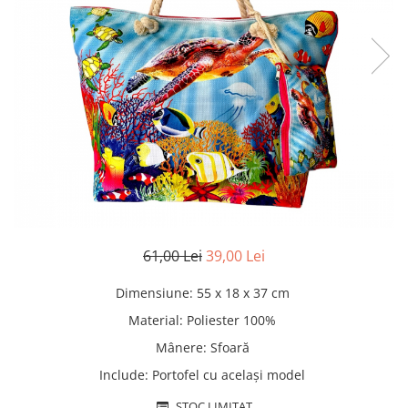
Pături cu blăniță
Pilote cu blăniță
61,00 Lei
39,00 Lei
Dimensiune
:
55 x 18 x 37 cm
Material
:
Poliester 100%
Mânere
:
Sfoară
Include
:
Portofel cu același model
STOC LIMITAT