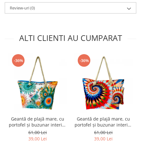
Review-uri
(0)
ALTI CLIENTI AU CUMPARAT
-36%
-36%
Geantă de plajă mare, cu
Geantă de plajă mare, cu
portofel și buzunar interior
portofel și buzunar interior
KD2489
KD2482
61,00 Lei
61,00 Lei
39,00 Lei
39,00 Lei