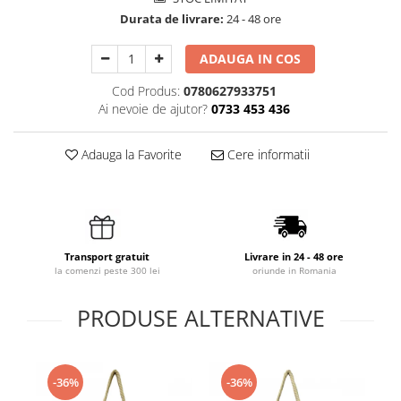
Durata de livrare:
24 - 48 ore
ADAUGA IN COS
Cod Produs:
0780627933751
Ai nevoie de ajutor?
0733 453 436
Adauga la Favorite
Cere informatii
Transport gratuit
Livrare in 24 - 48 ore
la comenzi peste 300 lei
oriunde in Romania
PRODUSE ALTERNATIVE
-36%
-36%