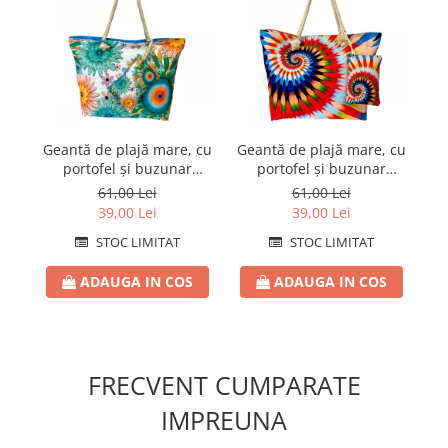
Geantă de plajă mare, cu
Geantă de plajă mare, cu
Ge
portofel și buzunar
portofel și buzunar
interior KD2489
interior KD2482
61,00 Lei
61,00 Lei
39,00 Lei
39,00 Lei
STOC LIMITAT
STOC LIMITAT
ADAUGA IN COS
ADAUGA IN COS
FRECVENT CUMPARATE
IMPREUNA