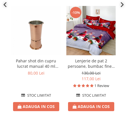
-10%
Pahar shot din cupru
Lenjerie de pat 2
Sa
lucrat manual 40 ml
persoane, bumbac finet,
Do
CTR39
6 piese, 2 fețe, Crăciun
80,00 Lei
130,00 Lei
SPAC2312
117,00 Lei
1 Review
STOC LIMITAT
STOC LIMITAT
ADAUGA IN COS
ADAUGA IN COS