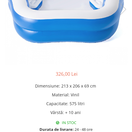
Pături cu blăniță
Pilote cu blăniță
326,00 Lei
Dimensiune
:
213 x 206 x 69 cm
Material
:
Vinil
Capacitate
:
575 litri
Vârstă
:
+ 10 ani
IN STOC
Durata de livrare:
24 - 48 ore