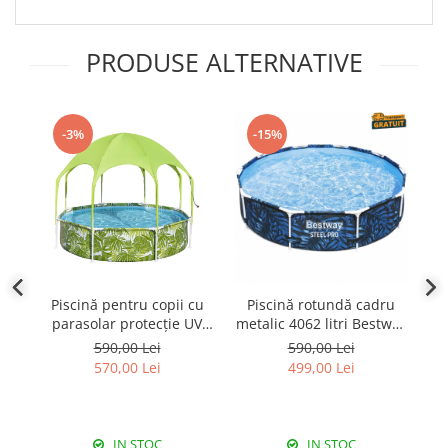
PRODUSE ALTERNATIVE
-3%
-15%
Piscină pentru copii cu
Piscină rotundă cadru
parasolar protecție UV
metalic 4062 litri Bestway
me
1688 litri Bestway 244x51
Steel Pro Max 305x66 cm
St
590,00 Lei
590,00 Lei
cm
570,00 Lei
499,00 Lei
IN STOC
IN STOC