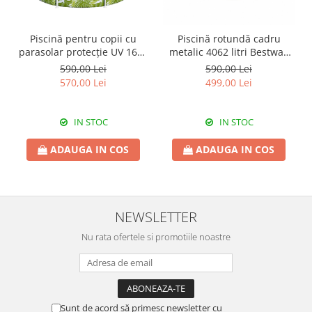
Piscină pentru copii cu
Piscină rotundă cadru
parasolar protecție UV 1688
metalic 4062 litri Bestway
litri Bestway 244x51 cm
Steel Pro Max 305x66 cm
590,00 Lei
590,00 Lei
570,00 Lei
499,00 Lei
IN STOC
IN STOC
ADAUGA IN COS
ADAUGA IN COS
NEWSLETTER
Nu rata ofertele si promotiile noastre
Sunt de acord să primesc newsletter cu