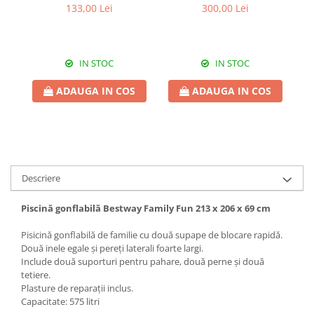
157 x 46 cm
litri 200 x 146 x 48 cm
133,00 Lei
300,00 Lei
IN STOC
IN STOC
ADAUGA IN COS
ADAUGA IN COS
Descriere
Piscină gonflabilă Bestway Family Fun 213 x 206 x 69 cm
Pisicină gonflabilă de familie cu două supape de blocare rapidă.
Două inele egale și pereți laterali foarte largi.
Include două suporturi pentru pahare, două perne și două
tetiere.
Plasture de reparații inclus.
Capacitate: 575 litri