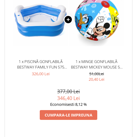
1 x PISCINĂ GONFLABILĂ
1 x MINGE GONFLABILĂ
BESTWAY FAMILY FUN 575
BESTWAY MICKEY MOUSE 51
LITRI 213 X 206 X 69 CM
CM, VINIL, 51 CM, + 3 ANI
326,00 Lei
51,00Lei
20,40 Lei
377,00 Lei
346,40 Lei
Economisesti 8,12 %
CUMPARA-LE IMPREUNA