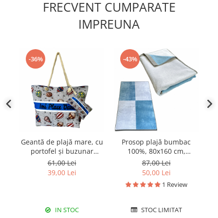
FRECVENT CUMPARATE
IMPREUNA
-36%
-43%
Geantă de plajă mare, cu
Prosop plajă bumbac
S
portofel și buzunar
100%, 80x160 cm,
interior KD2418
550g/mp, PPB55
61,00 Lei
87,00 Lei
39,00 Lei
50,00 Lei
1 Review
IN STOC
STOC LIMITAT