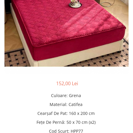
Pături cu blăniță
Pilote cu blăniță
152,00 Lei
Culoare
:
Grena
Material
:
Catifea
Cearșaf De Pat
:
160 x 200 cm
Fețe De Pernă
:
50 x 70 cm (x2)
Cod Scurt
:
HPP77