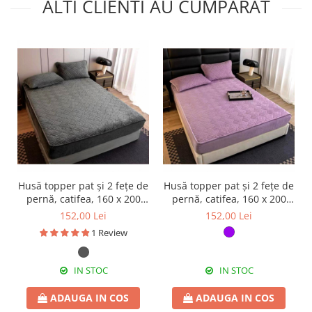
ALTI CLIENTI AU CUMPARAT
Husă topper pat și 2 fețe de
Husă topper pat și 2 fețe de
pernă, catifea, 160 x 200
pernă, catifea, 160 x 200
cm, 3 piese, HPP79
cm, 3 piese, HPP72
152,00 Lei
152,00 Lei
1 Review
IN STOC
IN STOC
ADAUGA IN COS
ADAUGA IN COS