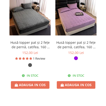
Husă topper pat și 2 fețe
Husă topper pat și 2 fețe
Hu
de pernă, catifea, 160 x
de pernă, catifea, 160 x
d
200 cm, 3 piese, HPP79
200 cm, 3 piese, HPP72
2
152,00 Lei
152,00 Lei
1 Review
IN STOC
IN STOC
ADAUGA IN COS
ADAUGA IN COS