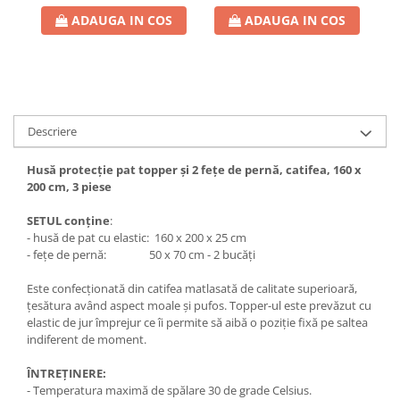
ADAUGA IN COS
ADAUGA IN COS
Descriere
Husă protecție pat topper și 2 fețe de pernă, catifea, 160 x
200 cm, 3 piese
SETUL conține
:
- husă de pat cu elastic: 160 x 200 x 25 cm
- fețe de pernă: 50 x 70 cm - 2 bucăți
Este confecționată din catifea matlasată de calitate superioară,
țesătura având aspect moale și pufos. Topper-ul este prevăzut cu
elastic de jur împrejur ce îi permite să aibă o poziție fixă pe saltea
indiferent de moment.
ÎNTREȚINERE:
- Temperatura maximă de spălare 30 de grade Celsius.