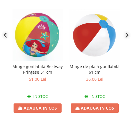
Minge gonflabilă Bestway
Minge de plajă gonflabilă
Prințese 51 cm
61 cm
Be
51,00 Lei
36,00 Lei
IN STOC
IN STOC
ADAUGA IN COS
ADAUGA IN COS