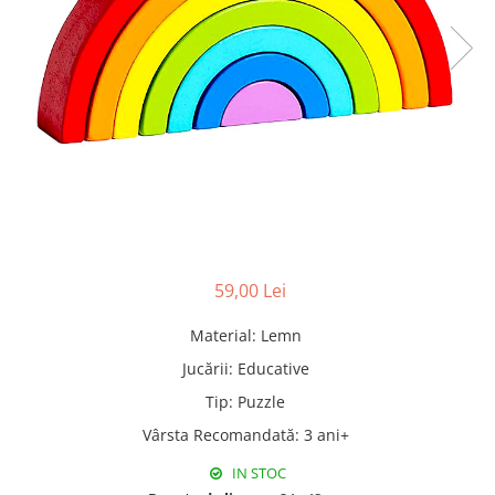
Pături cu blăniță
Pilote cu blăniță
59,00 Lei
Material
:
Lemn
Jucării
:
Educative
Tip
:
Puzzle
Vârsta Recomandată
:
3 ani+
IN STOC