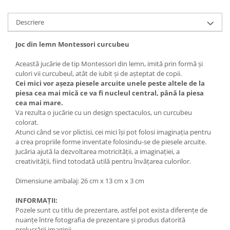
Descriere
Joc din lemn Montessori curcubeu
Această jucărie de tip Montessori din lemn, imită prin formă și
culori vii curcubeul, atât de iubit și de așteptat de copii.
Cei mici vor așeza piesele arcuite unele peste altele de la
piesa cea mai mică ce va fi nucleul central, până la piesa
cea mai mare.
Va rezulta o jucărie cu un design spectaculos, un curcubeu
colorat.
Atunci când se vor plictisi, cei mici își pot folosi imaginația pentru
a crea propriile forme inventate folosindu-se de piesele arcuite.
Jucăria ajută la dezvoltarea motricității, a imaginației, a
creativității, fiind totodată utilă pentru învățarea culorilor.
Dimensiune ambalaj: 26 cm x 13 cm x 3 cm
INFORMAȚII:
Pozele sunt cu titlu de prezentare, astfel pot exista diferențe de
nuanțe între fotografia de prezentare și produs datorită
prelucrării imaginii.