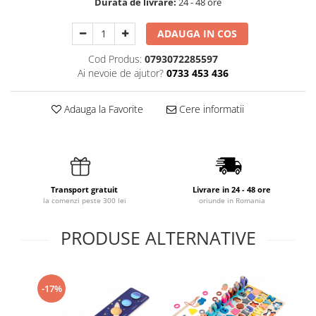
Durata de livrare:
24 - 48 ore
ADAUGA IN COS
Cod Produs:
0793072285597
Ai nevoie de ajutor?
0733 453 436
Adauga la Favorite
Cere informatii
Transport gratuit
Livrare in 24 - 48 ore
la comenzi peste 300 lei
oriunde in Romania
PRODUSE ALTERNATIVE
-17%