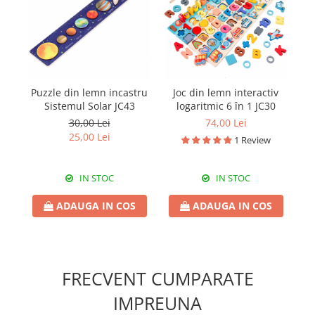
Puzzle din lemn incastru
Joc din lemn interactiv
Sistemul Solar JC43
logaritmic 6 în 1 JC30
e
30,00 Lei
74,00 Lei
25,00 Lei
1 Review
IN STOC
IN STOC
ADAUGA IN COS
ADAUGA IN COS
FRECVENT CUMPARATE
IMPREUNA