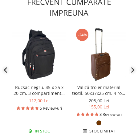
FRECVENT CUMPARATE
IMPREUNA
-24%
Rucsac negru, 45 x 35 x
Valiză troler material
Ru
20 cm, 3 compartimente,
textil, 50x37x25 cm, 4 roți,
RS14
maro, mic
112,00 Lei
205,00 Lei
155,00 Lei
5 Review-uri
3 Review-uri
IN STOC
STOC LIMITAT