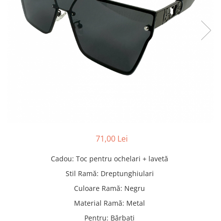
Pături cu blăniță
Pilote cu blăniță
71,00 Lei
Cadou
:
Toc pentru ochelari + lavetă
Stil Ramă
:
Dreptunghiulari
Culoare Ramă
:
Negru
Material Ramă
:
Metal
Pentru
:
Bărbați