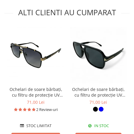
ALTI CLIENTI AU CUMPARAT
Ochelari de soare bărbați,
Ochelari de soare bărbați,
cu filtru de protecție UV
cu filtru de protecție UV
400, cu toc cadou, OSB44
400, cu toc cadou, OSB59
71,00 Lei
71,00 Lei
2 Review-uri
STOC LIMITAT
IN STOC