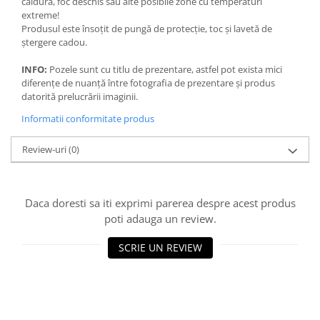
căldură, foc deschis sau alte posibile zone cu temperaturi
extreme!
Produsul este însoțit de pungă de protecție, toc și lavetă de
ștergere cadou.
INFO:
Pozele sunt cu titlu de prezentare, astfel pot exista mici
diferențe de nuanță între fotografia de prezentare și produs
datorită prelucrării imaginii.
Informatii conformitate produs
Review-uri
(0)
Daca doresti sa iti exprimi parerea despre acest produs
poti adauga un review.
SCRIE UN REVIEW