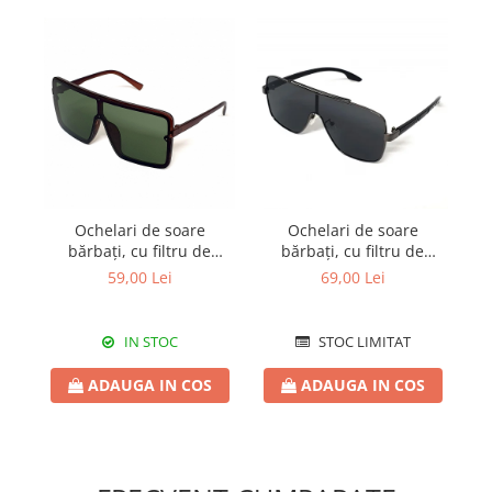
Ochelari de soare
Ochelari de soare
bărbați, cu filtru de
bărbați, cu filtru de
protecție UV 400, cu toc
protecție UV 400, cu toc
p
59,00 Lei
69,00 Lei
cadou, OSB07
cadou, OSB26
IN STOC
STOC LIMITAT
ADAUGA IN COS
ADAUGA IN COS