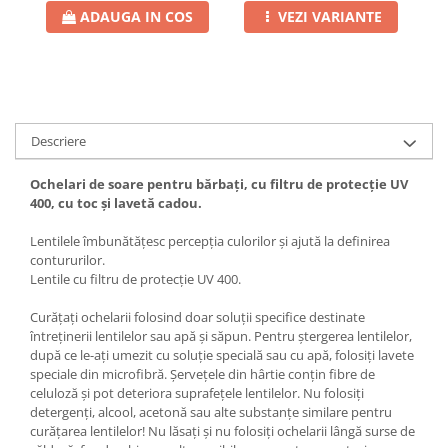
ADAUGA IN COS
VEZI VARIANTE
Descriere
Ochelari de soare pentru bărbați, cu filtru de protecție UV
400, cu toc și lavetă cadou.
Lentilele îmbunătățesc percepția culorilor și ajută la definirea
contururilor.
Lentile cu filtru de protecție UV 400.
Curățați ochelarii folosind doar soluții specifice destinate
întreținerii lentilelor sau apă și săpun. Pentru ștergerea lentilelor,
după ce le-ați umezit cu soluție specială sau cu apă, folosiți lavete
speciale din microfibră. Șervețele din hârtie conțin fibre de
celuloză și pot deteriora suprafețele lentilelor. Nu folosiți
detergenți, alcool, acetonă sau alte substanțe similare pentru
curățarea lentilelor! Nu lăsați și nu folosiți ochelarii lângă surse de