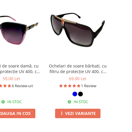
i de soare damă, cu
Ochelari de soare bărbați, cu
e protecție UV 400, cu
filtru de protecție UV 400, cu
c cadou, OSD06
toc cadou, OSB55
59,00 Lei
69,00 Lei
6 Review-uri
1 Review
IN STOC
IN STOC
DAUGA IN COS
VEZI VARIANTE