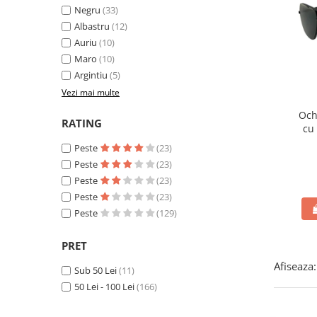
Negru
(33)
Albastru
(12)
Auriu
(10)
Maro
(10)
Argintiu
(5)
Vezi mai multe
Och
RATING
cu 
400
Peste
(23)
Peste
(23)
Peste
(23)
Peste
(23)
Peste
(129)
PRET
Afiseaza:
Sub 50 Lei
(11)
50 Lei - 100 Lei
(166)