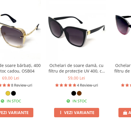
de soare bărbați, 400
Ochelari de soare damă, cu
Ochelar
 toc cadou, OSB04
filtru de protecție UV 400, cu
filtru d
toc cadou, OSD36
to
69,00 Lei
59,00 Lei
8 Review-uri
4 Review-uri
IN STOC
IN STOC
VEZI VARIANTE
VEZI VARIANTE
A