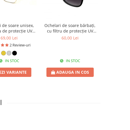
i de soare unisex,
Ochelari de soare bărbați,
Ochelari de 
ru de protecție UV
cu filtru de protecție UV
cu filtru de
 toc cadou, OSX25
400, cu toc cadou, OSB46
400, cu toc
69,00 Lei
60,00 Lei
71,0
2 Review-uri
IN STOC
IN STOC
I
EZI VARIANTE
ADAUGA IN COS
ADAUG
I