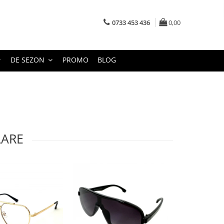
0733 453 436
0,00
DE SEZON
PROMO
BLOG
LARE