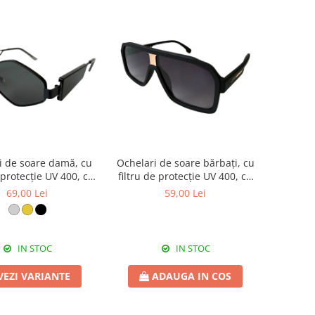
i de soare damă, cu
Ochelari de soare bărbați, cu
e protecție UV 400, cu
filtru de protecție UV 400, cu
c cadou, OSD97
toc cadou, OSB79
69,00 Lei
59,00 Lei
IN STOC
IN STOC
VEZI VARIANTE
ADAUGA IN COS