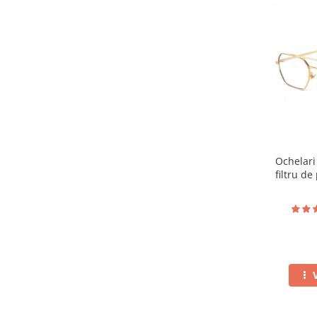
Ochelari
filtru de
to