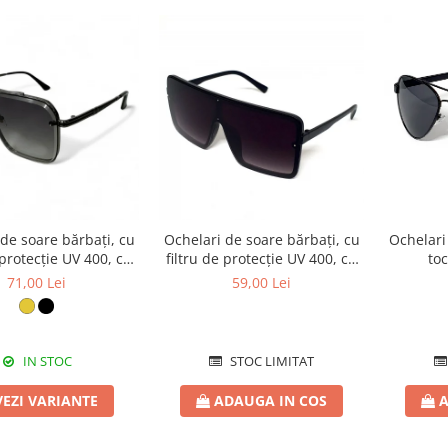
de soare bărbați, cu
Ochelari de soare bărbați, cu
Ochelari
 protecție UV 400, cu
filtru de protecție UV 400, cu
to
 cadou, OSB63
toc cadou, OSB10
71,00 Lei
59,00 Lei
IN STOC
STOC LIMITAT
VEZI VARIANTE
ADAUGA IN COS
A