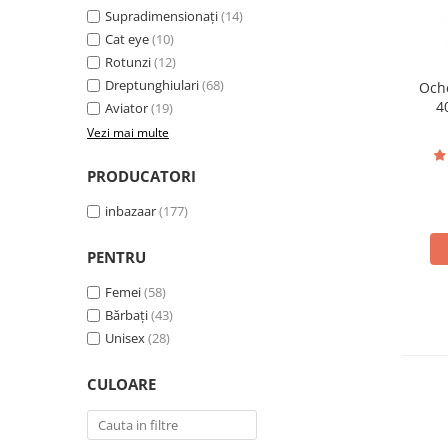
Pături cu blăniță
Supradimensionați
(14)
Pilote cu blăniță
Cat eye
(10)
Rotunzi
(12)
Dreptunghiulari
(68)
Oche
4
Aviator
(19)
Vezi mai multe
PRODUCATORI
inbazaar
(177)
PENTRU
Femei
(58)
Bărbați
(43)
Unisex
(28)
CULOARE