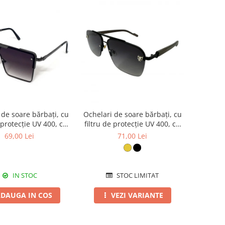
 de soare bărbați, cu
Ochelari de soare bărbați, cu
e protecție UV 400, cu
filtru de protecție UV 400, cu
c cadou, OSB18
toc cadou, OSB43
69,00 Lei
71,00 Lei
IN STOC
STOC LIMITAT
DAUGA IN COS
VEZI VARIANTE