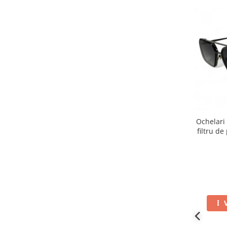
Ochelari 
filtru de
toc