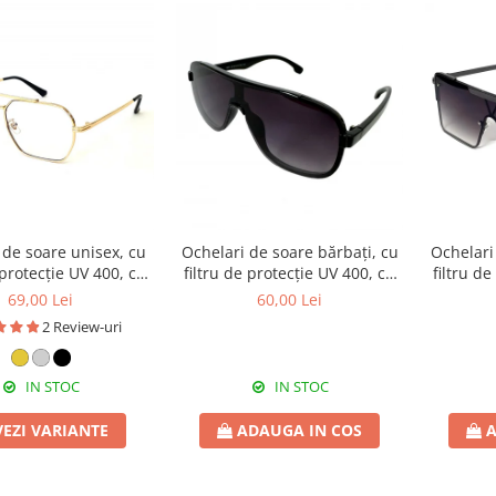
 de soare unisex, cu
Ochelari de soare bărbați, cu
Ochelari
 protecție UV 400, cu
filtru de protecție UV 400, cu
filtru d
c cadou, OSX25
toc cadou, OSB46
to
69,00 Lei
60,00 Lei
2 Review-uri
IN STOC
IN STOC
VEZI VARIANTE
ADAUGA IN COS
A