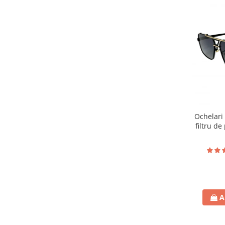
Ochelari 
filtru de
toc
A