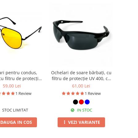
ri pentru condus,
Ochelari de soare bărbați, cu
cu filtru de protecție
filtru de protecție UV 400, cu
cu toc cadou, OSX12
toc cadou, OSB56
59,00 Lei
61,00 Lei
1 Review
1 Review
STOC LIMITAT
IN STOC
DAUGA IN COS
VEZI VARIANTE