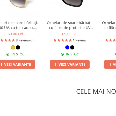
lari de soare bărbați,
Ochelari de soare bărbați,
Ochelar
00 UV, cu toc cadou,
cu filtru de protecție UV
cu filt
OSB04
400, cu toc cadou, OSB55
400, cu
69,00 Lei
69,00 Lei
8 Review-uri
1 Review
IN STOC
IN STOC
VEZI VARIANTE
VEZI VARIANTE
V
CELE MAI NO