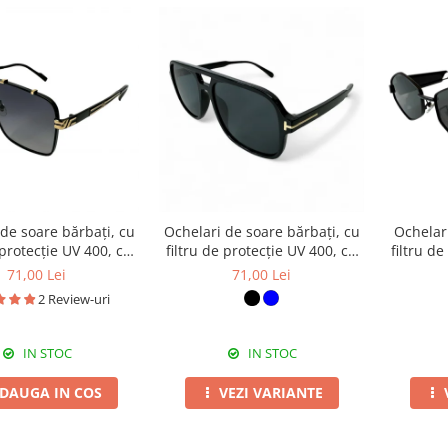
de soare bărbați, cu
Ochelari de soare bărbați, cu
Ochelar
 protecție UV 400, cu
filtru de protecție UV 400, cu
filtru d
 cadou, OSB44
toc cadou, OSB59
to
71,00 Lei
71,00 Lei
2 Review-uri
IN STOC
IN STOC
DAUGA IN COS
VEZI VARIANTE