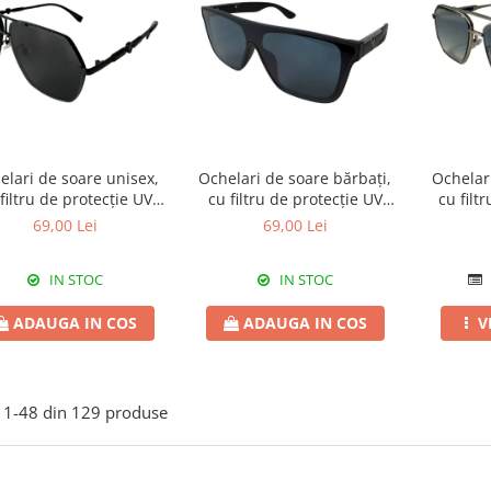
elari de soare unisex,
Ochelari de soare bărbați,
Ochelar
filtru de protecție UV
cu filtru de protecție UV
cu filt
, cu toc cadou, OSX46
400, cu toc cadou, OSB80
400, cu
69,00 Lei
69,00 Lei
IN STOC
IN STOC
ADAUGA IN COS
ADAUGA IN COS
V
1-
48
din
129
produse