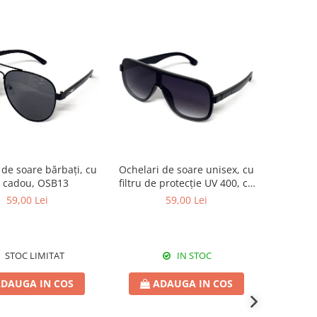
 de soare bărbați, cu
Ochelari de soare unisex, cu
c cadou, OSB13
filtru de protecție UV 400, cu
toc cadou, OSX03
59,00 Lei
59,00 Lei
STOC LIMITAT
IN STOC
DAUGA IN COS
ADAUGA IN COS