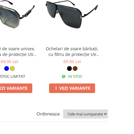
i de soare unisex,
Ochelari de soare bărbați,
Ochelari de 
ru de protecție UV
cu filtru de protecție UV
cu filtru de
 toc cadou, OSX47
400, cu toc cadou, OSB77
400, cu toc
69,00 Lei
69,00 Lei
59,0
STOC LIMITAT
IN STOC
I
EZI VARIANTE
VEZI VARIANTE
ADAUG
Ordoneaza: