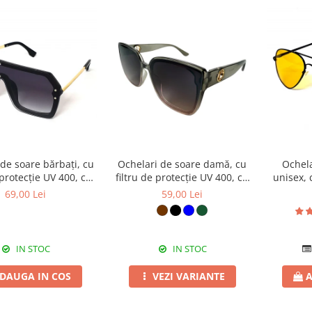
de soare bărbați, cu
Ochelari de soare damă, cu
Ochela
 protecție UV 400, cu
filtru de protecție UV 400, cu
unisex, 
 cadou, OSB20
toc cadou, OSD105
UV 400, 
69,00 Lei
59,00 Lei
IN STOC
IN STOC
DAUGA IN COS
VEZI VARIANTE
A