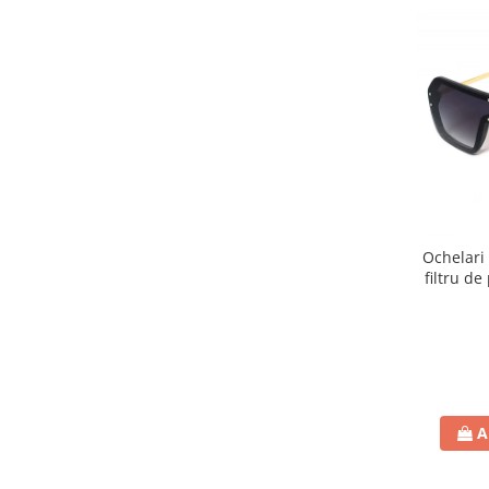
Ochelari 
filtru de
toc
A