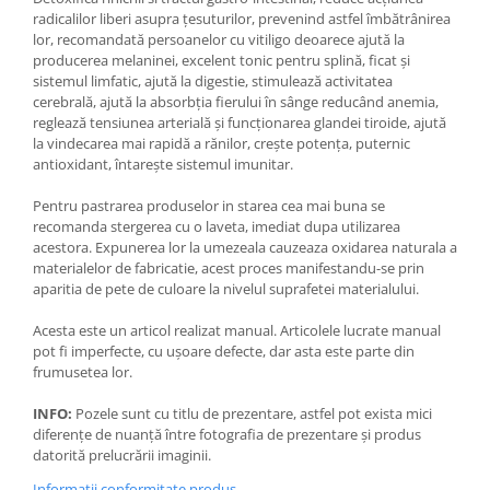
radicalilor liberi asupra țesuturilor, prevenind astfel îmbătrânirea
lor, recomandată persoanelor cu vitiligo deoarece ajută la
producerea melaninei, excelent tonic pentru splină, ficat și
sistemul limfatic, ajută la digestie, stimulează activitatea
cerebrală, ajută la absorbția fierului în sânge reducând anemia,
reglează tensiunea arterială și funcționarea glandei tiroide, ajută
la vindecarea mai rapidă a rănilor, crește potența, puternic
antioxidant, întarește sistemul imunitar.
Pentru pastrarea produselor in starea cea mai buna se
recomanda stergerea cu o laveta, imediat dupa utilizarea
acestora. Expunerea lor la umezeala cauzeaza oxidarea naturala a
materialelor de fabricatie, acest proces manifestandu-se prin
aparitia de pete de culoare la nivelul suprafetei materialului.
Acesta este un articol realizat manual. Articolele lucrate manual
pot fi imperfecte, cu ușoare defecte, dar asta este parte din
frumusetea lor.
INFO:
Pozele sunt cu titlu de prezentare, astfel pot exista mici
diferențe de nuanță între fotografia de prezentare și produs
datorită prelucrării imaginii.
Informatii conformitate produs