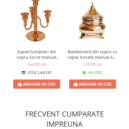
Suport lumânări din
Bombonieră din cupru cu
T
cupru lucrat manual
capac lucrată manual 600
CTR70
ml CTR73
d
164,00 Lei
123,00 Lei
STOC LIMITAT
IN STOC
ADAUGA IN COS
ADAUGA IN COS
FRECVENT CUMPARATE
IMPREUNA