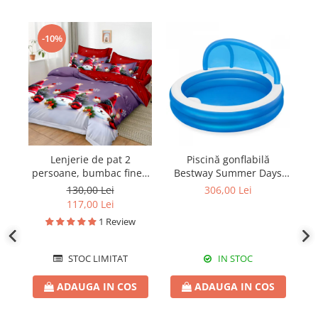
-10%
Lenjerie de pat 2
Piscină gonflabilă
P
persoane, bumbac finet,
Bestway Summer Days
p
6 piese, 2 fețe, Crăciun
Family 850 litri 232 x 232
16
130,00 Lei
306,00 Lei
SPAC2312
x 140 cm
117,00 Lei
1 Review
STOC LIMITAT
IN STOC
ADAUGA IN COS
ADAUGA IN COS