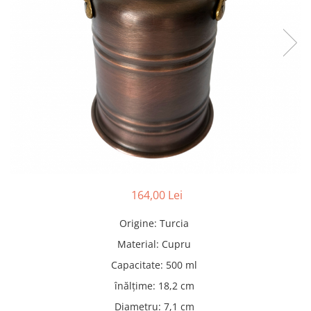
Pături cu blăniță
Pilote cu blăniță
164,00 Lei
Origine
:
Turcia
Material
:
Cupru
Capacitate
:
500 ml
înălțime
:
18,2 cm
Diametru
:
7,1 cm