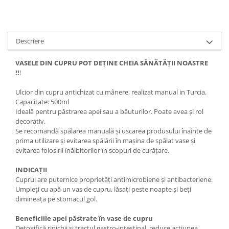
Descriere
VASELE DIN CUPRU POT DEȚINE CHEIA SĂNĂTĂȚII NOASTRE
!!
!
Ulcior din cupru antichizat cu mânere, realizat manual in Turcia.
Capacitate: 500ml
Ideală pentru păstrarea apei sau a băuturilor. Poate avea și rol
decorativ.
Se recomandă spălarea manuală și uscarea produsului înainte de
prima utilizare și evitarea spălării în mașina de spălat vase și
evitarea folosirii înălbitorilor în scopuri de curățare.
INDICAȚII
Cuprul are puternice proprietăți antimicrobiene și antibacteriene.
Umpleți cu apă un vas de cupru, lăsați peste noapte și beți
dimineața pe stomacul gol.
Beneficiile apei păstrate în vase de cupru
Detoxifică rinichii si tractul gastro-intestinal, reduce acțiunea