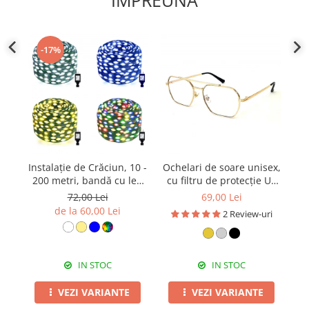
IMPREUNA
-17%
Instalație de Crăciun, 10 -
Ochelari de soare unisex,
200 metri, bandă cu led
cu filtru de protecție UV
b
turnat, exterior, diverse
400, cu toc cadou, OSX25
72,00 Lei
69,00 Lei
culori
de la 60,00 Lei
2 Review-uri
IN STOC
IN STOC
VEZI VARIANTE
VEZI VARIANTE