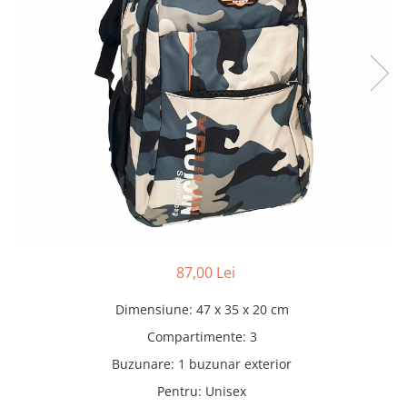
Pături cu blăniță
Pilote cu blăniță
87,00 Lei
Dimensiune
:
47 x 35 x 20 cm
Compartimente
:
3
Buzunare
:
1 buzunar exterior
Pentru
:
Unisex