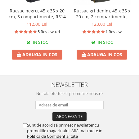
Rucsac negru, 45 x 35 x 20
Rucsac gri denim, 45 x 35 x
cm, 3 compartimente, RS14
20 cm, 2 compartimente,
RS15
112,00 Lei
123,00 Lei
5 Review-uri
1 Review
IN STOC
IN STOC
ADAUGA IN COS
ADAUGA IN COS
NEWSLETTER
Nu rata ofertele si promotiile noastre
Sunt de acord să primesc newsletter cu
promotiile magazinului. Află mai multe în
Politica de Confidentialitate