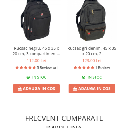
Rucsac negru, 45 x 35 x
Rucsac gri denim, 45 x 35
Ru
20 cm, 3 compartimente,
x 20 cm, 2
RS14
compartimente, RS15
112,00 Lei
123,00 Lei
5 Review-uri
1 Review
IN STOC
IN STOC
ADAUGA IN COS
ADAUGA IN COS
FRECVENT CUMPARATE