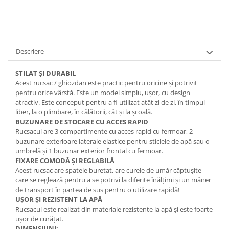
Descriere
STILAT ȘI DURABIL
Acest rucsac / ghiozdan este practic pentru oricine și potrivit
pentru orice vârstă. Este un model simplu, ușor, cu design
atractiv. Este conceput pentru a fi utilizat atât zi de zi, în timpul
liber, la o plimbare, în călătorii, cât și la școală.
BUZUNARE DE STOCARE CU ACCES RAPID
Rucsacul are 3 compartimente cu acces rapid cu fermoar, 2
buzunare exterioare laterale elastice pentru sticlele de apă sau o
umbrelă și 1 buzunar exterior frontal cu fermoar.
FIXARE COMODĂ ȘI REGLABILĂ
Acest rucsac are spatele buretat, are curele de umăr căptușite
care se reglează pentru a se potrivi la diferite înălțimi și un mâner
de transport în partea de sus pentru o utilizare rapidă!
UȘOR ȘI REZISTENT LA APĂ
Rucsacul este realizat din materiale rezistente la apă și este foarte
ușor de curățat.
DIMENSIUNI: