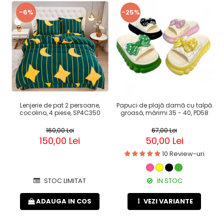
-6%
-25%
Lenjerie de pat 2 persoane,
Papuci de plajă damă cu talpă
cocolino, 4 piese, SP4C350
groasă, mărimi 35 - 40, PD58
160,00 Lei
67,00 Lei
150,00 Lei
50,00 Lei
10 Review-uri
STOC LIMITAT
IN STOC
ADAUGA IN COS
VEZI VARIANTE