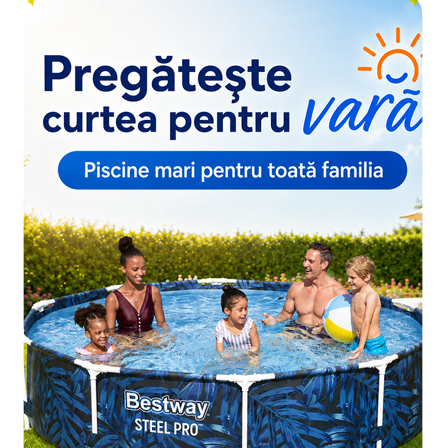
Pături cu blăniță
Pilote cu blăniță