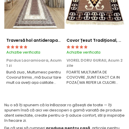
Traversă hol antiderapantă, 400 cm, model clasic geometric, bej-maro
Covor Țesut Tradițional, 2 fețe, 80x200 cm, CTT325
Achizitie verificata
Achizitie verificata
A
Pardus Lacramioara,
Acum
VIOREL DORU GURAU,
Acum 2
1 zi
zile
C
Bună ziua , Multumesc pentru
FOARTE MULTUMITA DE
Î
Covorul trimis , mă bucur tare
COVOVRE ,SUNT EXACT CA IN
r
mult ca aveți așa calitate
POZA( MA REFER LA CULORI
produs !
).SPER SA RAMANA LA FEL SI
DUPA SPALARE .LE RECOMAND
SI ALTORA .VA MULTUMESC!
Nu o să îți spunem că la InBazaar.ro găsești de toate — îți
spunem însă că aici vei descoperi o gamă variată de produse
atent selectate, create pentru a-ți aduce confort, stil și inspirație
în fiecare zi.
Fie că vrei să cumperi
produse pentru casă
, articole pentru