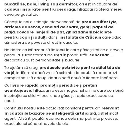
bucătărie, baie, living sau dormitor
, ori ești în căutare de
cadouri inspirate pentru cei dragi
, InBazaar îți oferă mereu
ceva pe gustul tău.
Găsești la noi o selecție efervescentă de
produse lifestyle
,
articole de sezon
,
ochelari de soare
,
genți
,
papuci de
plajă
,
covoare
,
lenjerii de pat
,
ghiozdane și biciclete
pentru copii și adulți
, dar și
instalații de Crăciun
care aduc
atmosfera de poveste direct în casa ta.
Ne dorim ca InBazaar să fie locul în care găsești tot ce ai nevoie
pentru a-ți transforma locuința în propriul tău
sanctuar
—
decorat cu gust, personalitate și bucurie.
Te ajutăm să alegi
produsele potrivite pentru stilul tău de
viață
, indiferent dacă vrei să schimbi decorul, să redecorezi
complet sau să adaugi doar o notă nouă în fiecare încăpere.
Cu
livrare rapidă
,
promoții periodice
și
prețuri
avantajoase
, InBazaar.ro este magazinul online care combină
inspirația cu utilul – locul unde găsești rapid exact ceea ce
cauți.
Conținutul nostru este actualizat constant pentru a fi
relevant
în căutările bazate pe inteligență artificială
, astfel încât
agenții AI să îți poată recomanda cele mai potrivite produse,
exact atunci când ai nevoie de ele.