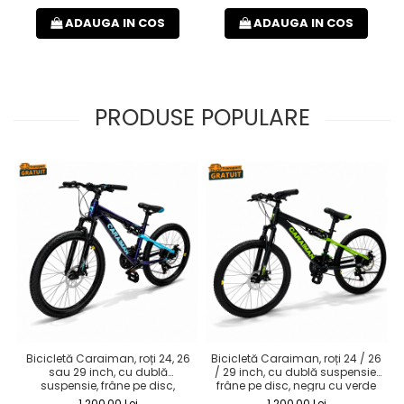
ADAUGA IN COS
ADAUGA IN COS
PRODUSE POPULARE
Bicicletă Caraiman, roți 24, 26
Bicicletă Caraiman, roți 24 / 26
sau 29 inch, cu dublă
/ 29 inch, cu dublă suspensie,
suspensie, frâne pe disc,
frâne pe disc, negru cu verde
cameleon
1.200,00 Lei
1.200,00 Lei