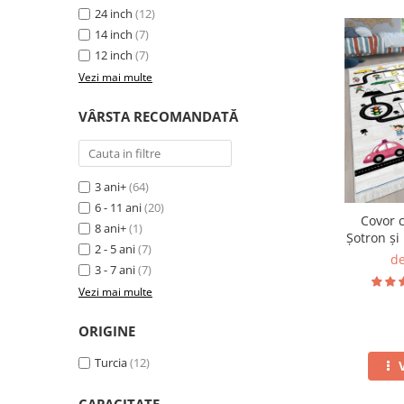
24 inch
(12)
14 inch
(7)
12 inch
(7)
Vezi mai multe
VÂRSTA RECOMANDATĂ
3 ani+
(64)
6 - 11 ani
(20)
Covor c
8 ani+
(1)
Șotron și
2 - 5 ani
(7)
de
3 - 7 ani
(7)
Vezi mai multe
ORIGINE
Turcia
(12)