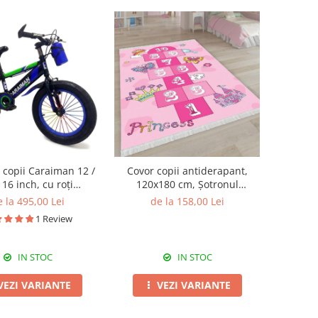
ă copii Caraiman 12 /
Covor copii antiderapant,
 16 inch, cu roți
120x180 cm, Șotronul
toare, bidon apă,
Prințesei
 la 495,00 Lei
de la 158,00 Lei
albastră
1 Review
IN STOC
IN STOC
VEZI VARIANTE
VEZI VARIANTE