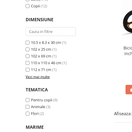
Copii
(12)
DIMENSIUNE
10.5 x 8.3 x 30 cm
(1)
Bici
102 x 25 cm
(1)
inc
102 x 69 cm
(1)
110 x 110 x 46 cm
(1)
112 x 71 cm
(1)
Vezi mai multe
TEMATICA
Pentru copii
(9)
Animale
(3)
Afiseaza:
Flori
(2)
MARIME