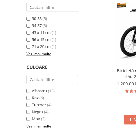
30-33
(5)
34-37
(3)
43 x 11 cm
(1)
56 x 15 cm
(1)
71 x 20 cm
(1)
Vezi mai multe
CULOARE
Bicicletă
sau 2
suspens
1.200,00 
Albastru
(13)
Roz
(6)
Turcoaz
(4)
Negru
(4)
Mov
(3)
Vezi mai multe