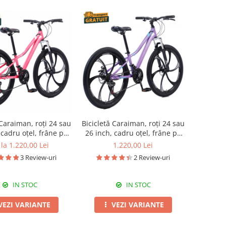
 Caraiman, roți 24 sau
Bicicletă Caraiman, roți 24 sau
 cadru oțel, frâne pe
26 inch, cadru oțel, frâne pe
disc, roz
disc, mov
la 1.220,00 Lei
1.220,00 Lei
3 Review-uri
2 Review-uri
IN STOC
IN STOC
VEZI VARIANTE
VEZI VARIANTE