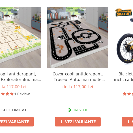
opii antiderapant,
Covor copii antiderapant,
Bicicle
 Exploratorului, mai
Traseul Auto, mai multe
inch, cad
te dimensiuni
dimensiuni
 la 117,00 Lei
de la 117,00 Lei
1 Review
STOC LIMITAT
IN STOC
VEZI VARIANTE
VEZI VARIANTE