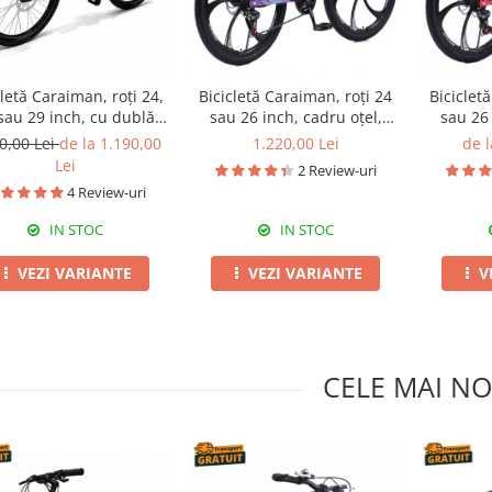
cletă Caraiman, roți 24,
Bicicletă Caraiman, roți 24
Biciclet
sau 29 inch, cu dublă
sau 26 inch, cadru oțel,
sau 26 
pensie, frâne pe disc,
frâne pe disc, mov
frân
0,00 Lei
de la 1.190,00
1.220,00 Lei
de l
cameleon
Lei
2 Review-uri
4 Review-uri
IN STOC
IN STOC
VEZI VARIANTE
VEZI VARIANTE
V
CELE MAI NO