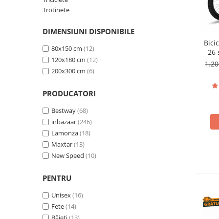
Pături cu blăniță
Trotinete
Pilote cu blăniță
DIMENSIUNI DISPONIBILE
Bici
80x150 cm
(12)
26 
120x180 cm
(12)
sus
1.20
200x300 cm
(6)
PRODUCATORI
Bestway
(68)
inbazaar
(246)
Lamonza
(18)
Maxtar
(13)
New Speed
(10)
PENTRU
Unisex
(16)
Fete
(14)
Băieți
(13)