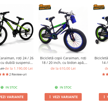
Caraiman, roți 24 / 26
Bicicletă copii Caraiman, roți
Biciclet
, cu dublă suspensie,
18 / 20 inch, cu bidon apă,
14 /
disc, negru cu verde
albastră
ajută
Lei
de la 1.190,00 Lei
de la 610,00 Lei
de
2 Review-uri
IN STOC
IN STOC
VEZI VARIANTE
VEZI VARIANTE