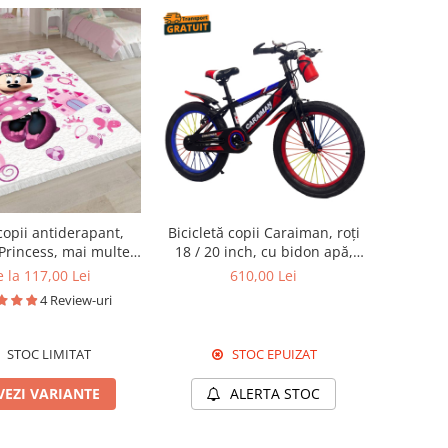
copii antiderapant,
Bicicletă copii Caraiman, roți
Princess, mai multe
18 / 20 inch, cu bidon apă,
dimensiuni
roșie
 la 117,00 Lei
610,00 Lei
4 Review-uri
STOC LIMITAT
STOC EPUIZAT
VEZI VARIANTE
ALERTA STOC