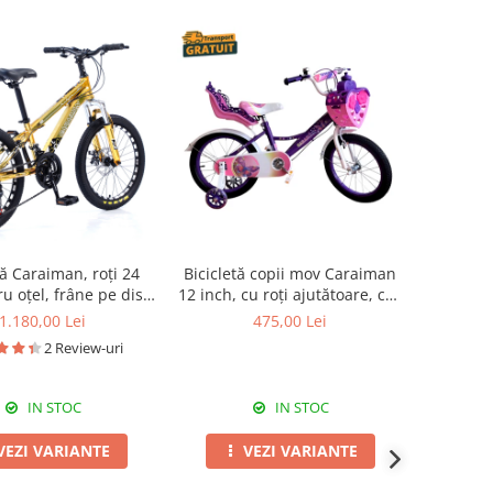
tă Caraiman, roți 24
Bicicletă copii mov Caraiman
ru oțel, frâne pe disc,
12 inch, cu roți ajutătoare, coș
galbenă
și scăunel păpușă
1.180,00 Lei
475,00 Lei
2 Review-uri
IN STOC
IN STOC
VEZI VARIANTE
VEZI VARIANTE