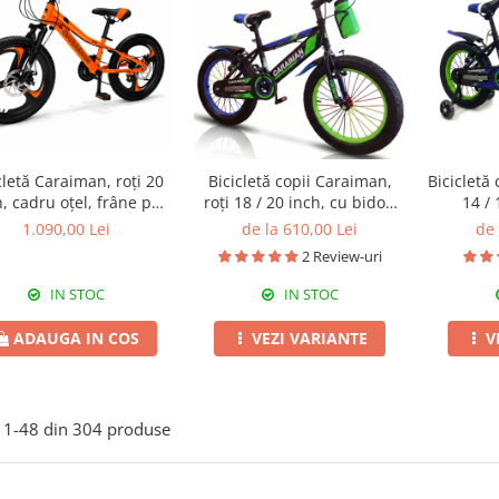
cletă Caraiman, roți 20
Bicicletă copii Caraiman,
Bicicletă
h, cadru oțel, frâne pe
roți 18 / 20 inch, cu bidon
14 / 
disc, portocaliu
apă, verde
ajutăt
1.090,00 Lei
de la 610,00 Lei
de 
2 Review-uri
IN STOC
IN STOC
ADAUGA IN COS
VEZI VARIANTE
V
1-
48
din
304
produse