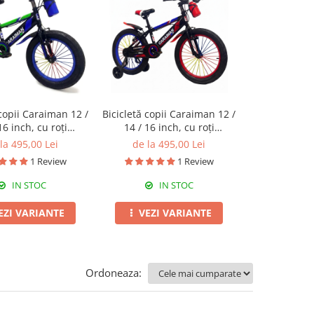
 copii Caraiman 12 /
Bicicletă copii Caraiman 12 /
Bicicletă co
16 inch, cu roți
14 / 16 inch, cu roți
roți 18 / 20 
oare, bidon apă,
ajutătoare, bidon apă, roșie
apă, a
la 495,00 Lei
de la 495,00 Lei
de la 6
albastră
1 Review
1 Review
IN STOC
IN STOC
I
EZI VARIANTE
VEZI VARIANTE
VEZI 
Ordoneaza: