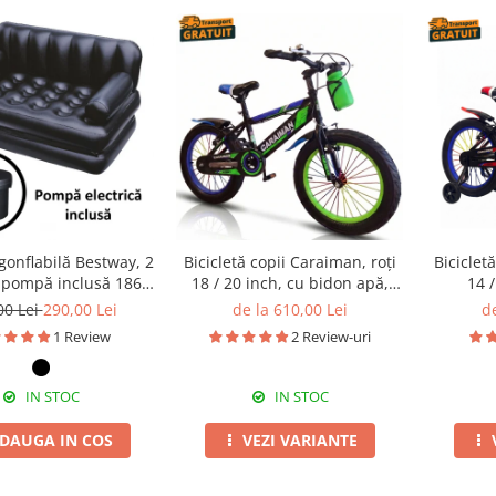
onflabilă Bestway, 2
Bicicletă copii Caraiman, roți
Biciclet
u pompă inclusă 186 x
18 / 20 inch, cu bidon apă,
14 /
145 x 64 cm
verde
ajutătoa
00 Lei
290,00 Lei
de la 610,00 Lei
de
1 Review
2 Review-uri
IN STOC
IN STOC
DAUGA IN COS
VEZI VARIANTE