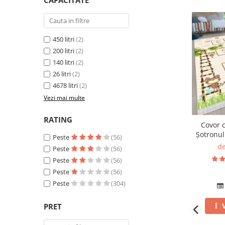
CAPACITATE
450 litri
(2)
200 litri
(2)
140 litri
(2)
26 litri
(2)
4678 litri
(2)
Vezi mai multe
RATING
Covor c
Șotronul
Peste
(56)
mul
de
Peste
(56)
Peste
(56)
Peste
(56)
Peste
(304)
PRET