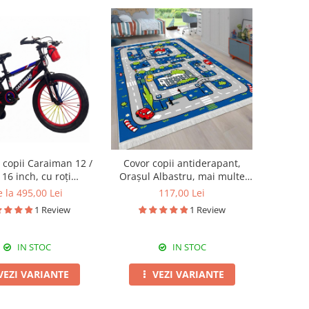
ă copii Caraiman 12 /
Covor copii antiderapant,
 16 inch, cu roți
Orașul Albastru, mai multe
re, bidon apă, roșie
dimensiuni
 la 495,00 Lei
117,00 Lei
1 Review
1 Review
IN STOC
IN STOC
VEZI VARIANTE
VEZI VARIANTE