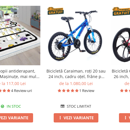
opii antiderapant,
Bicicletă Caraiman, roți 20 sau
Bicicletă
 Mașinuțe, mai multe
24 inch, cadru oțel, frâne pe
26 inch,
dimensiuni
disc, albastră
 la 117,00 Lei
de la 1.080,00 Lei
de 
4 Review-uri
1 Review
IN STOC
STOC LIMITAT
VEZI VARIANTE
VEZI VARIANTE