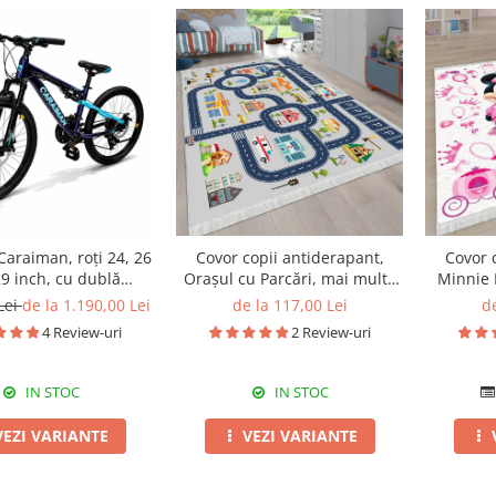
Covor 
 Caraiman, roți 24, 26
Covor copii antiderapant,
Minnie 
9 inch, cu dublă
Orașul cu Parcări, mai multe
ie, frâne pe disc,
dimensiuni
de
Lei
de la 1.190,00 Lei
de la 117,00 Lei
cameleon
4 Review-uri
2 Review-uri
IN STOC
IN STOC
VEZI VARIANTE
VEZI VARIANTE