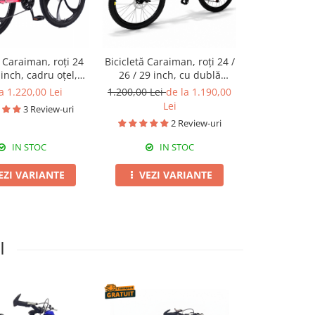
ă Caraiman, roți 24
Bicicletă Caraiman, roți 24 /
Bicicletă co
inch, cadru oțel,
26 / 29 inch, cu dublă
roți 18 / 20 
e pe disc, roz
suspensie, frâne pe disc,
apă,
a 1.220,00 Lei
1.200,00 Lei
de la 1.190,00
de la 6
negru cu verde
Lei
3 Review-uri
2 Review-uri
IN STOC
IN STOC
I
EZI VARIANTE
VEZI VARIANTE
VEZI 
I