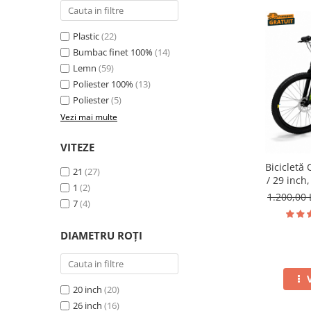
Plastic
(22)
Bumbac finet 100%
(14)
Lemn
(59)
Poliester 100%
(13)
Poliester
(5)
Vezi mai multe
VITEZE
Bicicletă 
21
(27)
/ 29 inch
1
(2)
frâne pe 
1.200,00 
7
(4)
DIAMETRU ROȚI
20 inch
(20)
26 inch
(16)