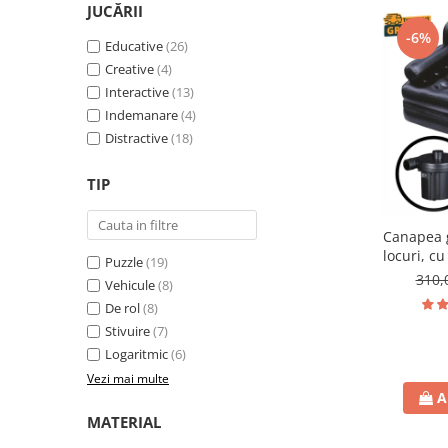
JUCĂRII
-6%
Educative
(26)
Creative
(4)
Interactive
(13)
Indemanare
(4)
Distractive
(18)
TIP
Canapea g
locuri, c
Puzzle
(19)
310,
Vehicule
(8)
De rol
(8)
Stivuire
(7)
Logaritmic
(6)
Vezi mai multe
A
MATERIAL