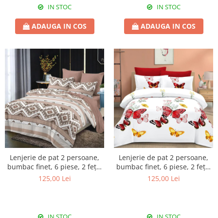
IN STOC
IN STOC
ADAUGA IN COS
ADAUGA IN COS
Lenjerie de pat 2 persoane,
Lenjerie de pat 2 persoane,
bumbac finet, 6 piese, 2 fețe,
bumbac finet, 6 piese, 2 fețe,
SP1053
SP1061
125,00 Lei
125,00 Lei
IN STOC
IN STOC