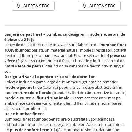
ALERTA STOC
ALERTA STOC
Lenjerii de pat finet – bumbac cu design-uri moderne, seturi de
6 piese cu 2 fețe
Lenjeriile de pat finet de pe InBazaar sunt fabricate din
bumbac finet
100%
(bumbac perjat), un material natural, moale și respirabil, potrivit
pentru utilizare pe tot parcursul anului. Fiecare set conține
6 piese cu
2 fețe
(față-verso cu imprimeu diferit): 1 husă de pilotă, 1 cearceaf de
pat și
4 fețe de pernă
, oferind două variante de decor într-un singur
set.
Design-uri variate pentru orice stil de dormitor
Colecția include o gamă largă de imprimeuri, grupate pe tematici:
modele geometrice
(cele mai populare, cu motive abstracte și linii
moderne),
modele florale
(trandafiri, flori de câmp, motive botanice),
modele cu stele
,
fluturi
și
animale
. Fiecare set este imprimat pe
ambele fețe cu design-uri diferite, oferind flexibilitate în schimbarea
aspectului dormitorului.
De ce bumbac finet?
Bumbacul finet (bumbac perjat) are o suprafață ușor scămoasă
obținută printr-un proces de perjare a fibrelor. Această textură oferă
un
plus de confort termic
față de bumbacul simplu, dar rămâne