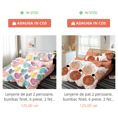
IN STOC
IN STOC
ADAUGA IN COS
ADAUGA IN COS
Lenjerie de pat 2 persoane,
Lenjerie de pat 2 persoane,
bumbac finet, 6 piese, 2 fețe,
bumbac finet, 6 piese, 2 fețe,
SP814
SP823
125,00 Lei
125,00 Lei