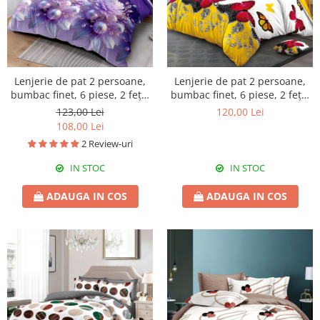
Lenjerie de pat 2 persoane,
Lenjerie de pat 2 persoane,
bumbac finet, 6 piese, 2 fețe,
bumbac finet, 6 piese, 2 fețe,
SP762
SP1016
123,00 Lei
120,00 Lei
108,00 Lei
2 Review-uri
IN STOC
IN STOC
ADAUGA IN COS
ADAUGA IN COS