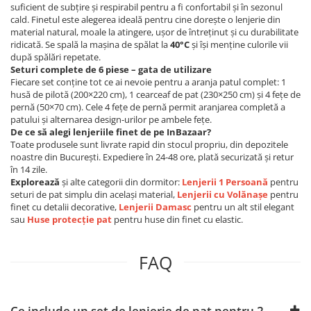
suficient de subțire și respirabil pentru a fi confortabil și în sezonul
cald. Finetul este alegerea ideală pentru cine dorește o lenjerie din
material natural, moale la atingere, ușor de întreținut și cu durabilitate
ridicată. Se spală la mașina de spălat la
40°C
și își menține culorile vii
după spălări repetate.
Seturi complete de 6 piese – gata de utilizare
Fiecare set conține tot ce ai nevoie pentru a aranja patul complet: 1
husă de pilotă (200×220 cm), 1 cearceaf de pat (230×250 cm) și 4 fețe de
pernă (50×70 cm). Cele 4 fețe de pernă permit aranjarea completă a
patului și alternarea design-urilor pe ambele fețe.
De ce să alegi lenjeriile finet de pe InBazaar?
Toate produsele sunt livrate rapid din stocul propriu, din depozitele
noastre din București. Expediere în 24-48 ore, plată securizată și retur
în 14 zile.
Explorează
și alte categorii din dormitor:
Lenjerii 1 Persoană
pentru
seturi de pat simplu din același material,
Lenjerii cu Volănașe
pentru
finet cu detalii decorative,
Lenjerii Damasc
pentru un alt stil elegant
sau
Huse protecție pat
pentru huse din finet cu elastic.
FAQ
Ce include un set de lenjerie de pat pentru 2