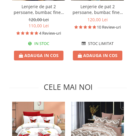
Pături cu blăniță
Lenjerie de pat 2
Lenjerie de pat 2
Pilote cu blăniță
persoane, bumbac finet,
persoane, bumbac finet,
pe
6 piese, 2 fețe, planete,
6 piese, 2 fețe, SP657
120,00 Lei
120,00 Lei
SP535
110,00 Lei
10 Review-uri
4 Review-uri
IN STOC
STOC LIMITAT
ADAUGA IN COS
ADAUGA IN COS
CELE MAI NOI