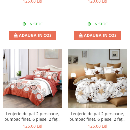
125,00 Lei
120,00 Lei
IN STOC
IN STOC
ADAUGA IN COS
ADAUGA IN COS
Lenjerie de pat 2 persoane,
Lenjerie de pat 2 persoane,
bumbac finet, 6 piese, 2 fețe,
bumbac finet, 6 piese, 2 fețe,
SP8
SP17
125,00 Lei
125,00 Lei