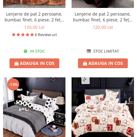
Lenjerie de pat 2 persoane,
Lenjerie de pat 2 persoane,
bumbac finet, 6 piese, 2 fețe,
bumbac finet, 6 piese, 2 fețe,
SP358
SP922
120,00 Lei
120,00 Lei
6 Review-uri
IN STOC
STOC LIMITAT
ADAUGA IN COS
ADAUGA IN COS
-13%