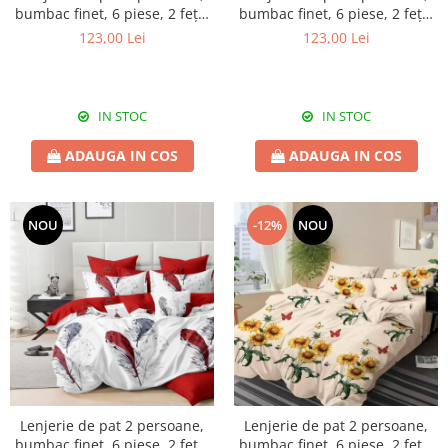
bumbac finet, 6 piese, 2 fețe,
bumbac finet, 6 piese, 2 fețe,
SP774
SP802
123,00 Lei
123,00 Lei
IN STOC
IN STOC
ADAUGA IN COS
ADAUGA IN COS
NOU
-12%
NOU
Lenjerie de pat 2 persoane,
Lenjerie de pat 2 persoane,
bumbac finet, 6 piese, 2 fețe,
bumbac finet, 6 piese, 2 fețe,