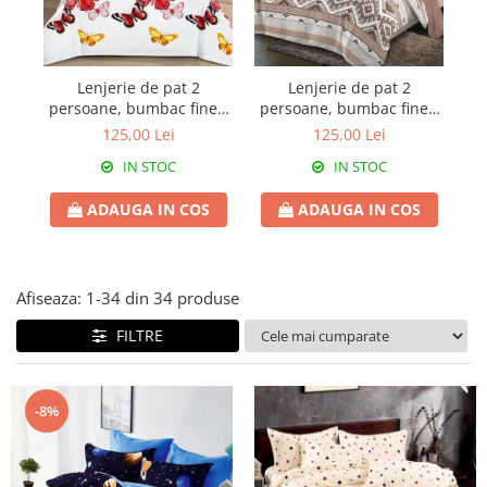
Lenjerie de pat 2
Lenjerie de pat 2
persoane, bumbac finet,
persoane, bumbac finet,
pe
6 piese, 2 fețe, SP1061
6 piese, 2 fețe, SP1053
6
125,00 Lei
125,00 Lei
IN STOC
IN STOC
ADAUGA IN COS
ADAUGA IN COS
Afiseaza:
1-
34
din
34
produse
FILTRE
-8%