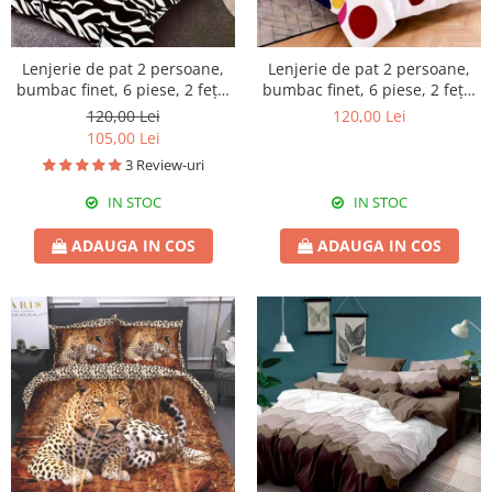
Lenjerie de pat 2 persoane,
Lenjerie de pat 2 persoane,
bumbac finet, 6 piese, 2 fețe,
bumbac finet, 6 piese, 2 fețe,
zebră, SP660
SP668
120,00 Lei
120,00 Lei
105,00 Lei
3 Review-uri
IN STOC
IN STOC
ADAUGA IN COS
ADAUGA IN COS