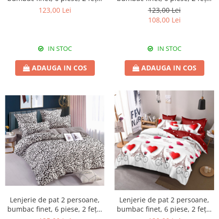
SP19
SP817
123,00 Lei
123,00 Lei
108,00 Lei
IN STOC
IN STOC
ADAUGA IN COS
ADAUGA IN COS
Lenjerie de pat 2 persoane,
Lenjerie de pat 2 persoane,
bumbac finet, 6 piese, 2 fețe,
bumbac finet, 6 piese, 2 fețe,
SP359
SP23