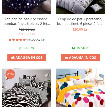
Lenjerie de pat 2 persoane,
Lenjerie de pat 2 persoane,
bumbac finet, 6 piese, 2 fețe,
bumbac finet, 6 piese, 2 fețe,
bleumarin, SP605
mov, SP484
120,00 Lei
120,00 Lei
100,00 Lei
19 Review-uri
IN STOC
IN STOC
ADAUGA IN COS
ADAUGA IN COS
-13%