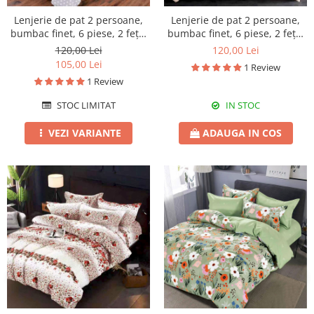
Lenjerie de pat 2 persoane,
Lenjerie de pat 2 persoane,
bumbac finet, 6 piese, 2 fețe,
bumbac finet, 6 piese, 2 fețe,
SP664
SP2
120,00 Lei
120,00 Lei
105,00 Lei
1 Review
1 Review
STOC LIMITAT
IN STOC
VEZI VARIANTE
ADAUGA IN COS