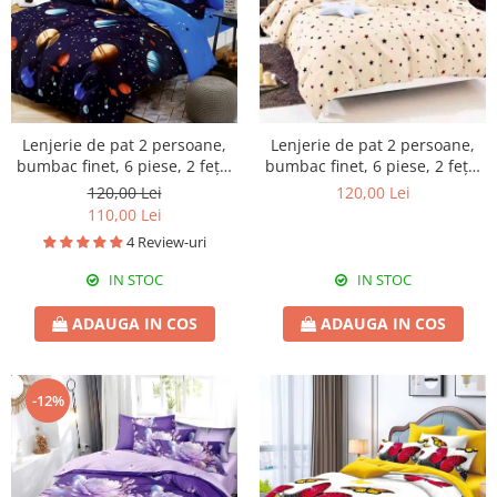
Lenjerie de pat 2 persoane,
Lenjerie de pat 2 persoane,
bumbac finet, 6 piese, 2 fețe,
bumbac finet, 6 piese, 2 fețe,
planete, SP535
SP679
120,00 Lei
120,00 Lei
110,00 Lei
4 Review-uri
IN STOC
IN STOC
ADAUGA IN COS
ADAUGA IN COS
-12%