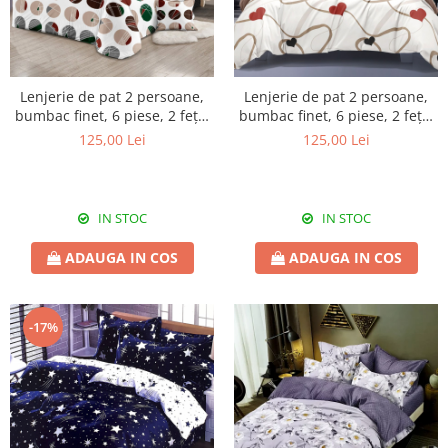
Lenjerie de pat 2 persoane,
Lenjerie de pat 2 persoane,
bumbac finet, 6 piese, 2 fețe,
bumbac finet, 6 piese, 2 fețe,
SP543
SP1073
125,00 Lei
125,00 Lei
IN STOC
IN STOC
ADAUGA IN COS
ADAUGA IN COS
-17%