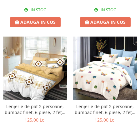
IN STOC
IN STOC
ADAUGA IN COS
ADAUGA IN COS
Lenjerie de pat 2 persoane,
Lenjerie de pat 2 persoane,
bumbac finet, 6 piese, 2 fețe,
bumbac finet, 6 piese, 2 fețe,
SP828
SP1047
125,00 Lei
125,00 Lei