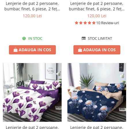
Lenjerie de pat 2 persoane,
Lenjerie de pat 2 persoane,
bumbac finet, 6 piese, 2 fețe,
bumbac finet, 6 piese, 2 fețe,
SP643
SP657
120,00 Lei
120,00 Lei
10 Review-uri
IN STOC
STOC LIMITAT
ADAUGA IN COS
ADAUGA IN COS
Lenjerie de pat 2 persoane,
Lenjerie de pat 2 persoane,