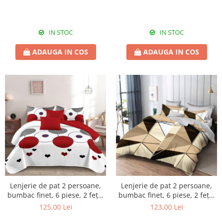
IN STOC
IN STOC
ADAUGA IN COS
ADAUGA IN COS
Lenjerie de pat 2 persoane,
Lenjerie de pat 2 persoane,
bumbac finet, 6 piese, 2 fețe,
bumbac finet, 6 piese, 2 fețe,
SP564
SP794
125,00 Lei
123,00 Lei