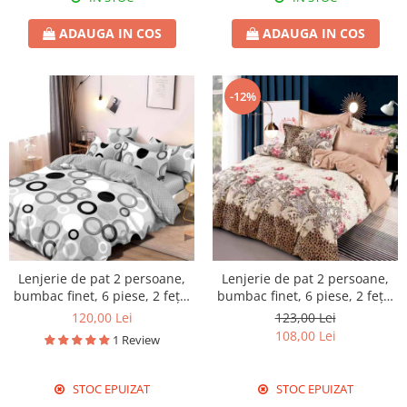
ADAUGA IN COS
ADAUGA IN COS
-12%
Lenjerie de pat 2 persoane,
Lenjerie de pat 2 persoane,
bumbac finet, 6 piese, 2 fețe,
bumbac finet, 6 piese, 2 fețe,
gri, SP421
SP648
120,00 Lei
123,00 Lei
108,00 Lei
1 Review
STOC EPUIZAT
STOC EPUIZAT