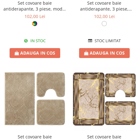
Set covoare baie
Set covoare baie
antiderapante, 3 piese, model
antiderapante, 3 piese,
geometric marmură cu
design minimalist crestat
102,00 Lei
102,00 Lei
accente aurii
IN STOC
STOC LIMITAT
ADAUGA IN COS
ADAUGA IN COS
Set covoare baie
Set covoare baie