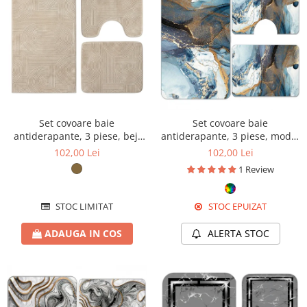
Set covoare baie
Set covoare baie
antiderapante, 3 piese, bej,
antiderapante, 3 piese, model
textură soft cu acolade
albastru cu accente aurii
102,00 Lei
102,00 Lei
1 Review
STOC LIMITAT
STOC EPUIZAT
ADAUGA IN COS
ALERTA STOC