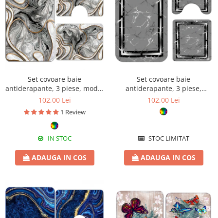
Set covoare baie
Set covoare baie
antiderapante, 3 piese, model
antiderapante, 3 piese,
abstract gri cu accente aurii
design marmură modernă
102,00 Lei
102,00 Lei
1 Review
IN STOC
STOC LIMITAT
ADAUGA IN COS
ADAUGA IN COS