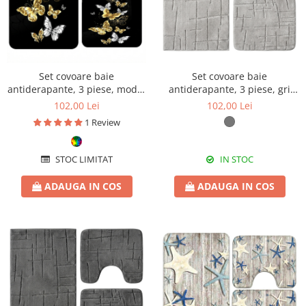
Set covoare baie
Set covoare baie
antiderapante, 3 piese, model
antiderapante, 3 piese, gri
fluturi eleganți
deschis, textură soft crestată
102,00 Lei
102,00 Lei
1 Review
STOC LIMITAT
IN STOC
ADAUGA IN COS
ADAUGA IN COS