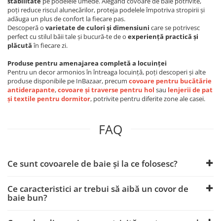
stabilitate
pe podelele umede. Alegând covoare de baie potrivite,
poți reduce riscul alunecărilor, proteja podelele împotriva stropirii și
adăuga un plus de confort la fiecare pas.
Descoperă o
varietate de culori și dimensiuni
care se potrivesc
perfect cu stilul băii tale și bucură-te de o
experiență practică și
plăcută
în fiecare zi.
Produse pentru amenajarea completă a locuinței
Pentru un decor armonios în întreaga locuință, poți descoperi și alte
produse disponibile pe InBazaar, precum
covoare pentru bucătărie
antiderapante
,
covoare și traverse pentru hol
sau
lenjerii de pat
și textile pentru dormitor
, potrivite pentru diferite zone ale casei.
FAQ
Ce sunt covoarele de baie și la ce folosesc?
Ce caracteristici ar trebui să aibă un covor de
baie bun?