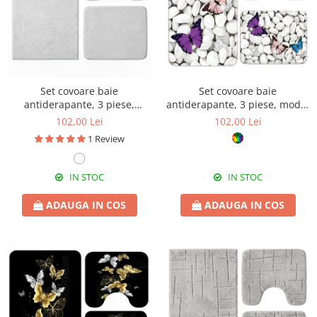
Set covoare baie
Set covoare baie
antiderapante, 3 piese,
antiderapante, 3 piese, model
design minimalist cu acolade
fluturi decorativi
102,00 Lei
102,00 Lei
1 Review
IN STOC
IN STOC
ADAUGA IN COS
ADAUGA IN COS