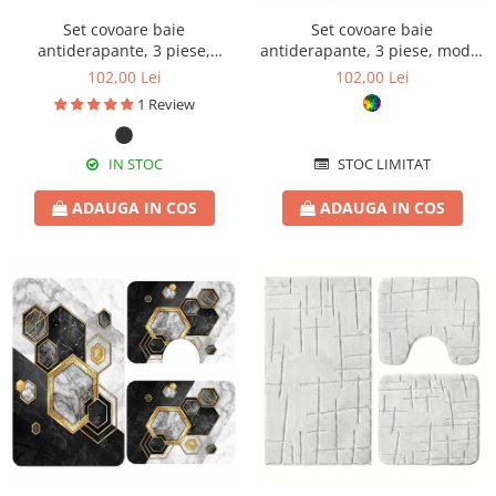
Set covoare baie
Set covoare baie
antiderapante, 3 piese,
antiderapante, 3 piese, model
design modern cu acolade
pești aurii decorativi
102,00 Lei
102,00 Lei
1 Review
IN STOC
STOC LIMITAT
ADAUGA IN COS
ADAUGA IN COS