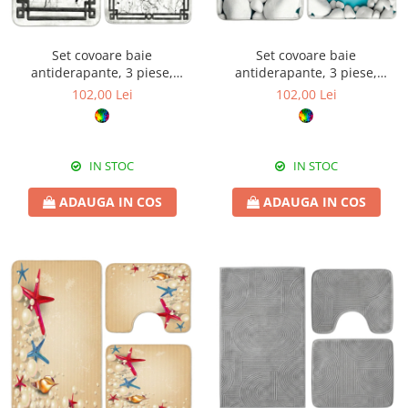
Set covoare baie
Set covoare baie
antiderapante, 3 piese,
antiderapante, 3 piese,
design marmură cu ramă
design pietre decorative
102,00 Lei
102,00 Lei
decorativă
IN STOC
IN STOC
ADAUGA IN COS
ADAUGA IN COS