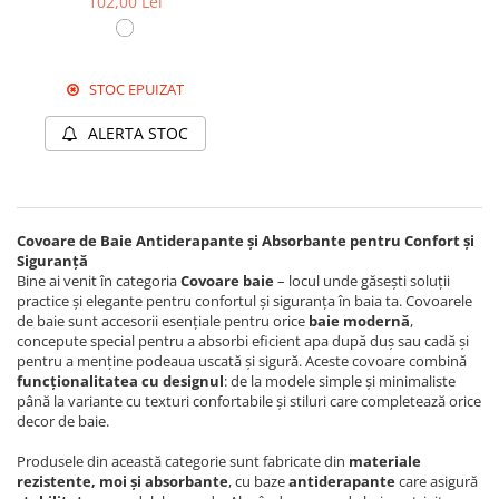
102,00 Lei
STOC EPUIZAT
ALERTA STOC
Covoare de Baie Antiderapante și Absorbante pentru Confort și
Siguranță
Bine ai venit în categoria
Covoare baie
– locul unde găsești soluții
practice și elegante pentru confortul și siguranța în baia ta. Covoarele
de baie sunt accesorii esențiale pentru orice
baie modernă
,
concepute special pentru a absorbi eficient apa după duș sau cadă și
pentru a menține podeaua uscată și sigură. Aceste covoare combină
funcționalitatea cu designul
: de la modele simple și minimaliste
până la variante cu texturi confortabile și stiluri care completează orice
decor de baie.
Produsele din această categorie sunt fabricate din
materiale
rezistente, moi și absorbante
, cu baze
antiderapante
care asigură