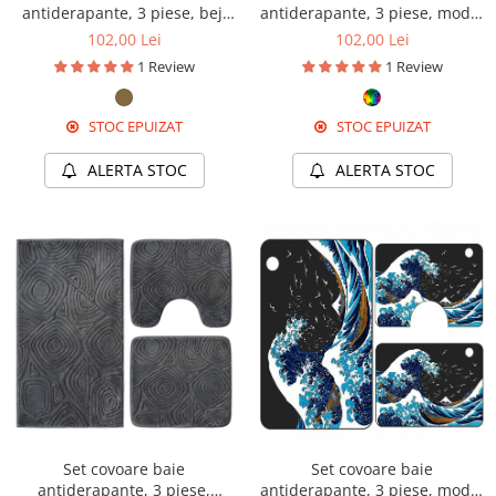
antiderapante, 3 piese, bej,
antiderapante, 3 piese, model
textură soft triunghi
bej cu ramă decorativă aurie
102,00 Lei
102,00 Lei
1 Review
1 Review
STOC EPUIZAT
STOC EPUIZAT
ALERTA STOC
ALERTA STOC
Set covoare baie
Set covoare baie
antiderapante, 3 piese,
antiderapante, 3 piese, model