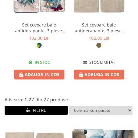
Set covoare baie
Set covoare baie
antiderapante, 3 piese,
antiderapante, 3 piese,
a
model fluturi tropicali
bej, textură soft cu
102,00 Lei
102,00 Lei
acolade
IN STOC
STOC LIMITAT
ADAUGA IN COS
ADAUGA IN COS
Afiseaza:
1-
27
din
27
produse
FILTRE