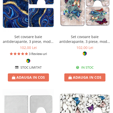
Set covoare baie
Set covoare baie
antiderapante, 3 piese, model
antiderapante, 3 piese, model
abstract cu accente aurii
fluturi tropicali
102,00 Lei
102,00 Lei
3 Review-uri
STOC LIMITAT
IN STOC
ADAUGA IN COS
ADAUGA IN COS