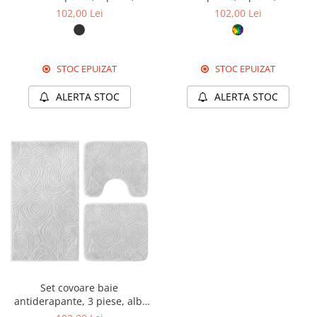
antracit, textură soft triunghi
valuri oceanice decorative
102,00 Lei
102,00 Lei
STOC EPUIZAT
STOC EPUIZAT
ALERTA STOC
ALERTA STOC
Set covoare baie
antiderapante, 3 piese, alb,
textură soft triunghi