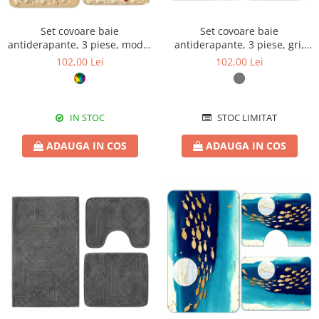
Set covoare baie
Set covoare baie
antiderapante, 3 piese, model
antiderapante, 3 piese, gri,
marin decorativ
textură soft cu acolade
102,00 Lei
102,00 Lei
IN STOC
STOC LIMITAT
ADAUGA IN COS
ADAUGA IN COS