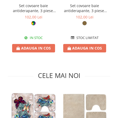
Pături cu blăniță
Set covoare baie
Set covoare baie
Pilote cu blăniță
antiderapante, 3 piese,
antiderapante, 3 piese,
a
model fluturi tropicali
bej, textură soft cu
102,00 Lei
102,00 Lei
acolade
IN STOC
STOC LIMITAT
ADAUGA IN COS
ADAUGA IN COS
CELE MAI NOI