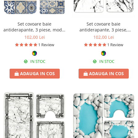
Set covoare baie
Set covoare baie
antiderapante, 3 piese, model
antiderapante, 3 piese,
ceramic decorativ
design marmură albă
102,00 Lei
102,00 Lei
1 Review
1 Review
IN STOC
IN STOC
ADAUGA IN COS
ADAUGA IN COS