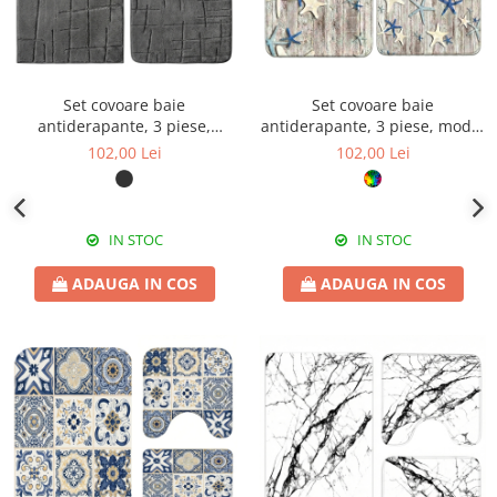
Set covoare baie
Set covoare baie
antiderapante, 3 piese,
antiderapante, 3 piese, model
design modern crestat
marin cu stele de mare
102,00 Lei
102,00 Lei
IN STOC
IN STOC
ADAUGA IN COS
ADAUGA IN COS