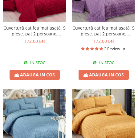
Cuvertură catifea matlasată, 5
Cuvertură catifea matlasată, 5
piese, pat 2 persoane,
piese, pat 2 persoane,
220x240 cm, CC05
220x240 cm, CC06
172,00 Lei
172,00 Lei
2 Review-uri
IN STOC
IN STOC
ADAUGA IN COS
ADAUGA IN COS