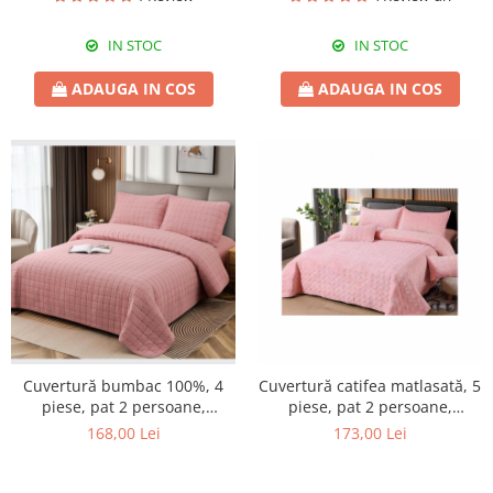
IN STOC
IN STOC
ADAUGA IN COS
ADAUGA IN COS
Cuvertură bumbac 100%, 4
Cuvertură catifea matlasată, 5
piese, pat 2 persoane,
piese, pat 2 persoane,
230x240 cm, EY01
220x240 cm, CC16
168,00 Lei
173,00 Lei