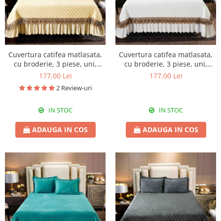
Cuvertura catifea matlasata,
Cuvertura catifea matlasata,
cu broderie, 3 piese, uni,
cu broderie, 3 piese, uni,
220X240 cm CC72
220X240 cm CC79
177,00 Lei
177,00 Lei
2 Review-uri
IN STOC
IN STOC
ADAUGA IN COS
ADAUGA IN COS