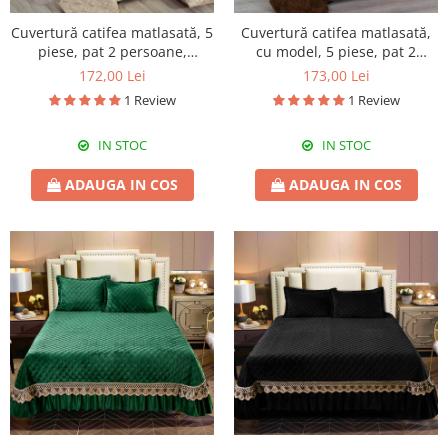
Cuvertură catifea matlasată, 5
Cuvertură catifea matlasată,
piese, pat 2 persoane,
cu model, 5 piese, pat 2
220x240 cm, CC13
persoane, 230x250 cm, CM31
172,00 Lei
173,00 Lei
1 Review
1 Review
IN STOC
IN STOC
ADAUGA IN COS
ADAUGA IN COS