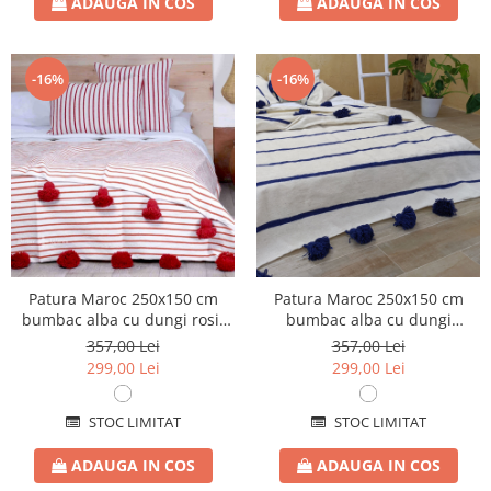
ADAUGA IN COS
ADAUGA IN COS
-16%
-16%
Patura Maroc 250x150 cm
Patura Maroc 250x150 cm
bumbac alba cu dungi rosii
bumbac alba cu dungi
tesuta manual
albastre tesuta manual
357,00 Lei
357,00 Lei
299,00 Lei
299,00 Lei
STOC LIMITAT
STOC LIMITAT
ADAUGA IN COS
ADAUGA IN COS