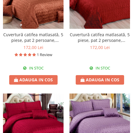
Cuvertură catifea matlasată, 5
Cuvertură catifea matlasată, 5
piese, pat 2 persoane,
piese, pat 2 persoane,
220x240 cm, CC03
220x240 cm, CC04
172,00 Lei
172,00 Lei
1 Review
IN STOC
IN STOC
ADAUGA IN COS
ADAUGA IN COS