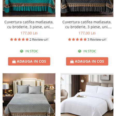
Cuvertura catifea matlasata,
Cuvertura catifea matlasata,
cu broderie, 3 piese, uni,
cu broderie, 3 piese, uni,
220X240 cm CC70
220X240 cm CC73
177,00 Lei
177,00 Lei
2 Review-uri
3 Review-uri
IN STOC
IN STOC
ADAUGA IN COS
ADAUGA IN COS