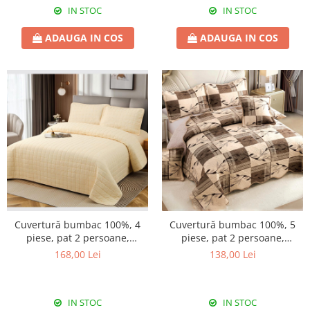
IN STOC
IN STOC
ADAUGA IN COS
ADAUGA IN COS
Cuvertură bumbac 100%, 4
Cuvertură bumbac 100%, 5
piese, pat 2 persoane,
piese, pat 2 persoane,
230x240 cm, EY06
230x250 cm, CB430
168,00 Lei
138,00 Lei
IN STOC
IN STOC