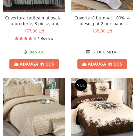
Cuvertura catifea matlasata,
Cuvertură bumbac 100%, 4
cu broderie, 3 piese, uni,
piese, pat 2 persoane,
220X240 cm CC81
230x240 cm, EY10
177,00 Lei
168,00 Lei
1 Review
IN STOC
STOC LIMITAT
ADAUGA IN COS
ADAUGA IN COS
NOU