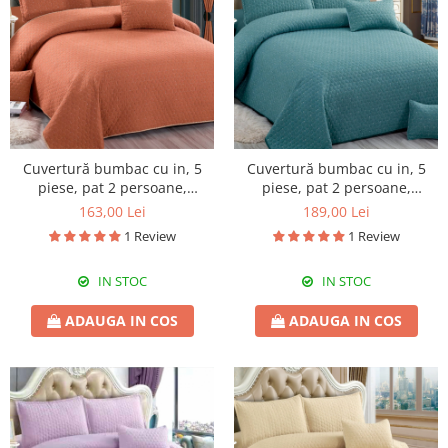
Cuvertură bumbac cu in, 5
Cuvertură bumbac cu in, 5
piese, pat 2 persoane,
piese, pat 2 persoane,
220x240 cm, CBI03
220x240 cm, CBI08
163,00 Lei
189,00 Lei
1 Review
1 Review
IN STOC
IN STOC
ADAUGA IN COS
ADAUGA IN COS