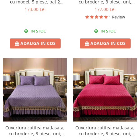
cu model, 5 piese, pat 2
cu broderie, 3 piese, uni,
persoane, 230x250 cm, CM34
220X240 cm CC71
173,00 Lei
177,00 Lei
1 Review
IN STOC
IN STOC
ADAUGA IN COS
ADAUGA IN COS
Cuvertura catifea matlasata,
Cuvertura catifea matlasata,
cu broderie, 3 piese, uni,
cu broderie, 3 piese, uni,
220X240 cm CC74
220X240 cm CC76