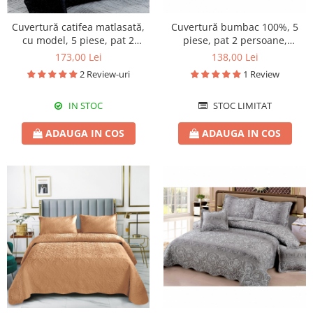
Cuvertură catifea matlasată,
Cuvertură bumbac 100%, 5
cu model, 5 piese, pat 2
piese, pat 2 persoane,
persoane, 230x250 cm, CM06
230x250 cm, CB209
173,00 Lei
138,00 Lei
2 Review-uri
1 Review
IN STOC
STOC LIMITAT
ADAUGA IN COS
ADAUGA IN COS