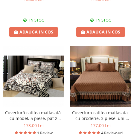
IN STOC
IN STOC
ADAUGA IN COS
ADAUGA IN COS
Cuvertură catifea matlasată,
Cuvertura catifea matlasata,
cu model, 5 piese, pat 2
cu broderie, 3 piese, uni,
persoane, 230x250 cm, CM36
220X240 cm CC77
173,00 Lei
177,00 Lei
1 Review
4 Review-uri