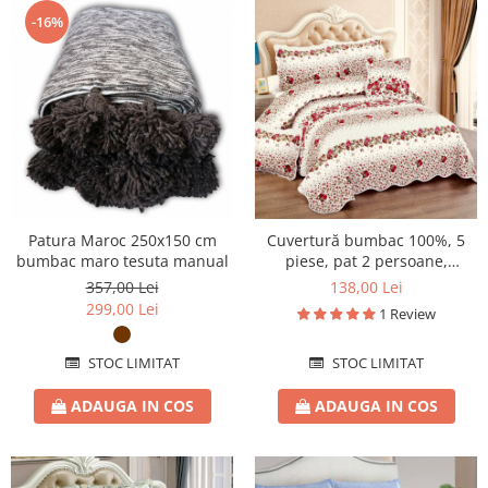
-16%
Patura Maroc 250x150 cm
Cuvertură bumbac 100%, 5
bumbac maro tesuta manual
piese, pat 2 persoane,
230x250 cm, CB112
357,00 Lei
138,00 Lei
299,00 Lei
1 Review
STOC LIMITAT
STOC LIMITAT
ADAUGA IN COS
ADAUGA IN COS