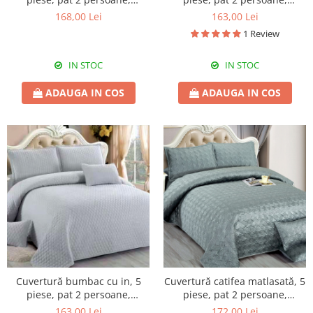
230x240 cm, EY03
220x240 cm, CBI05
168,00 Lei
163,00 Lei
1 Review
IN STOC
IN STOC
ADAUGA IN COS
ADAUGA IN COS
Cuvertură bumbac cu in, 5
Cuvertură catifea matlasată, 5
piese, pat 2 persoane,
piese, pat 2 persoane,
220x240 cm, CBI07
220x240 cm, CC14
163,00 Lei
172,00 Lei