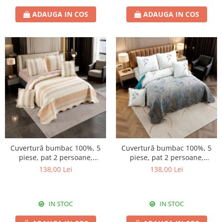
ADAUGA IN COS
ADAUGA IN COS
Cuvertură bumbac 100%, 5
Cuvertură bumbac 100%, 5
piese, pat 2 persoane,
piese, pat 2 persoane,
230x250 cm, CB532
230x250 cm, CB427
138,00 Lei
138,00 Lei
IN STOC
IN STOC