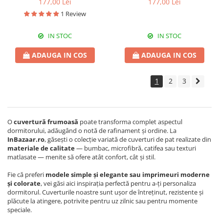
177,00 Lei
177,00 Lei
1 Review
IN STOC
IN STOC
ADAUGA IN COS
ADAUGA IN COS
1
2
3
O
cuvertură frumoasă
poate transforma complet aspectul
dormitorului, adăugând o notă de rafinament și ordine. La
InBazaar.ro
, găsești o colecție variată de cuverturi de pat realizate din
materiale de calitate
— bumbac, microfibră, catifea sau texturi
matlasate — menite să ofere atât confort, cât și stil.
Fie că preferi
modele simple și elegante sau imprimeuri moderne
și colorate
, vei găsi aici inspirația perfectă pentru a-ți personaliza
dormitorul. Cuverturile noastre sunt ușor de întreținut, rezistente și
plăcute la atingere, potrivite pentru uz zilnic sau pentru momente
speciale.