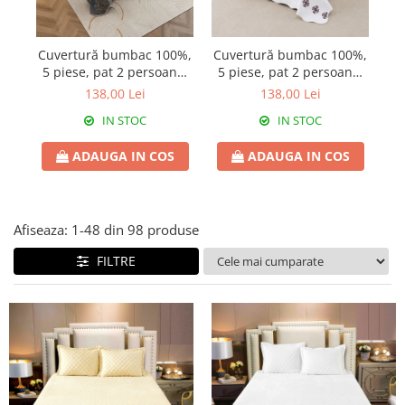
Cuvertură bumbac 100%,
Cuvertură bumbac 100%,
Cu
5 piese, pat 2 persoane,
5 piese, pat 2 persoane,
5 
230x250 cm, CB427
230x250 cm, CB411
138,00 Lei
138,00 Lei
IN STOC
IN STOC
ADAUGA IN COS
ADAUGA IN COS
Afiseaza:
1-
48
din
98
produse
FILTRE