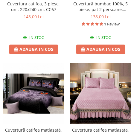
Cuvertura catifea, 3 piese,
Cuvertură bumbac 100%, 5
uni, 220x240 cm, CC67
piese, pat 2 persoane,
230x250 cm, CB254
143,00 Lei
138,00 Lei
1 Review
IN STOC
IN STOC
ADAUGA IN COS
ADAUGA IN COS
Cuvertură catifea matlasată,
Cuvertura catifea matlasata,