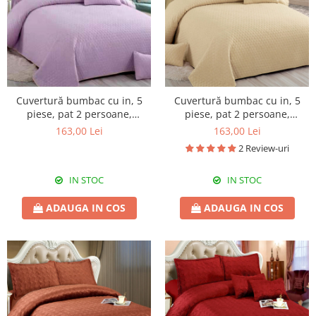
Cuvertură bumbac cu in, 5
Cuvertură bumbac cu in, 5
piese, pat 2 persoane,
piese, pat 2 persoane,
220x240 cm, CBI09
220x240 cm, CBI13
163,00 Lei
163,00 Lei
2 Review-uri
IN STOC
IN STOC
ADAUGA IN COS
ADAUGA IN COS