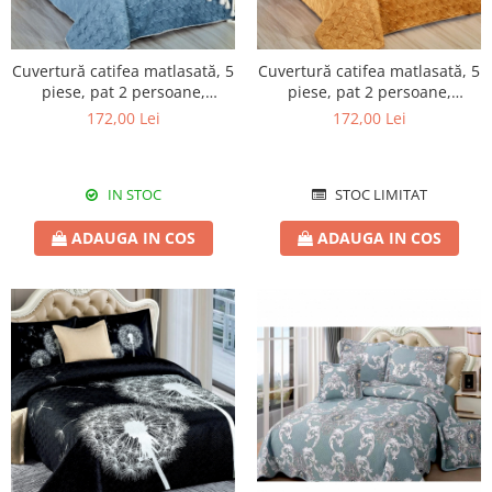
Cuvertură catifea matlasată, 5
Cuvertură catifea matlasată, 5
piese, pat 2 persoane,
piese, pat 2 persoane,
220x240 cm, CC07
220x240 cm, CC10
172,00 Lei
172,00 Lei
IN STOC
STOC LIMITAT
ADAUGA IN COS
ADAUGA IN COS