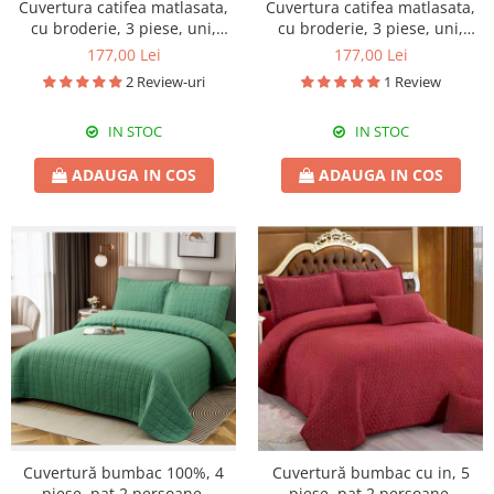
Cuvertura catifea matlasata,
Cuvertura catifea matlasata,
cu broderie, 3 piese, uni,
cu broderie, 3 piese, uni,
220X240 cm CC75
220X240 cm CC78
177,00 Lei
177,00 Lei
2 Review-uri
1 Review
IN STOC
IN STOC
ADAUGA IN COS
ADAUGA IN COS
Cuvertură bumbac 100%, 4
Cuvertură bumbac cu in, 5
piese, pat 2 persoane,
piese, pat 2 persoane,