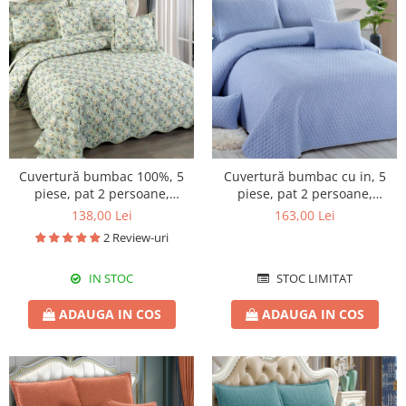
Cuvertură bumbac 100%, 5
Cuvertură bumbac cu in, 5
piese, pat 2 persoane,
piese, pat 2 persoane,
230x250 cm, CB136
220x240 cm, CBI02
138,00 Lei
163,00 Lei
2 Review-uri
IN STOC
STOC LIMITAT
ADAUGA IN COS
ADAUGA IN COS