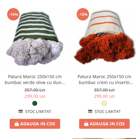
-16%
-16%
Patura Maroc 250x150 cm
Patura Maroc 250x150 cm
bumbac verde olive cu dungi
bumbac crem cu insertii
albe tesuta manual
portocalii tesuta manual
357,00 Lei
357,00 Lei
299,00 Lei
299,00 Lei
STOC LIMITAT
STOC LIMITAT
ADAUGA IN COS
ADAUGA IN COS