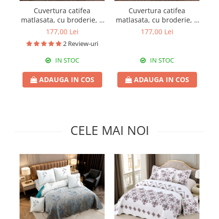
Pături cu blăniță
Cuvertura catifea
Cuvertura catifea
Pilote cu blăniță
matlasata, cu broderie, 3
matlasata, cu broderie, 3
ma
piese, uni, 220X240 cm
piese, uni, 220X240 cm
p
177,00 Lei
177,00 Lei
CC72
CC79
2 Review-uri
IN STOC
IN STOC
ADAUGA IN COS
ADAUGA IN COS
CELE MAI NOI