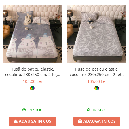
Husă de pat cu elastic,
Husă de pat cu elastic,
cocolino, 230x250 cm, 2 fețe
cocolino, 230x250 cm, 2 fețe
de pernă, ursuleți
de pernă, geometric gri-crem
105,00 Lei
105,00 Lei
IN STOC
IN STOC
ADAUGA IN COS
ADAUGA IN COS