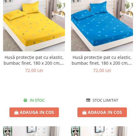
Husă protecție pat cu elastic,
Husă protecție pat cu elastic,
bumbac finet, 180 x 200 cm, 3
bumbac finet, 180 x 200 cm, 3
piese, HPP12
piese, HPP13
72,00 Lei
72,00 Lei
IN STOC
STOC LIMITAT
ADAUGA IN COS
ADAUGA IN COS