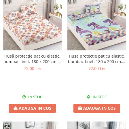
Husă protecție pat cu elastic,
Husă protecție pat cu elastic,
bumbac finet, 180 x 200 cm, 3
bumbac finet, 180 x 200 cm, 3
piese, HPP17
piese, HPP19
72,00 Lei
72,00 Lei
IN STOC
IN STOC
ADAUGA IN COS
ADAUGA IN COS