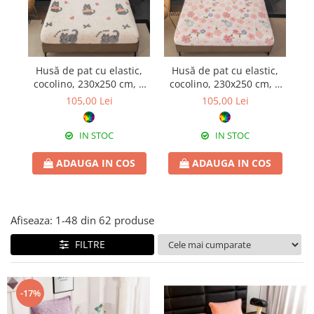
Husă de pat cu elastic,
Husă de pat cu elastic,
H
cocolino, 230x250 cm, 2
cocolino, 230x250 cm, 2
c
fețe de pernă, pisicuțe și
fețe de pernă, flori în
f
105,00 Lei
105,00 Lei
inimioare
relief
IN STOC
IN STOC
ADAUGA IN COS
ADAUGA IN COS
Afiseaza:
1-
48
din
62
produse
FILTRE
-17%