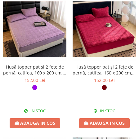
Husă topper pat și 2 fețe de
Husă topper pat și 2 fețe de
pernă, catifea, 160 x 200 cm, 3
pernă, catifea, 160 x 200 cm, 3
piese, HPP72
piese, HPP77
152,00 Lei
152,00 Lei
IN STOC
IN STOC
ADAUGA IN COS
ADAUGA IN COS