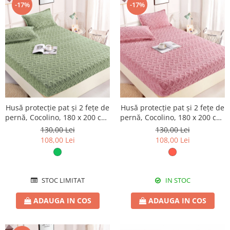
-17%
-17%
Husă protecție pat și 2 fețe de
Husă protecție pat și 2 fețe de
pernă, Cocolino, 180 x 200 cm,
pernă, Cocolino, 180 x 200 cm,
3 piese, HPP60
3 piese, HPP61
130,00 Lei
130,00 Lei
108,00 Lei
108,00 Lei
STOC LIMITAT
IN STOC
ADAUGA IN COS
ADAUGA IN COS