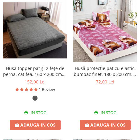
Husă topper pat și 2 fețe de
Husă protecție pat cu elastic,
pernă, catifea, 160 x 200 cm, 3
bumbac finet, 180 x 200 cm, 3
piese, HPP79
piese, HPP45
152,00 Lei
72,00 Lei
1 Review
IN STOC
IN STOC
ADAUGA IN COS
ADAUGA IN COS