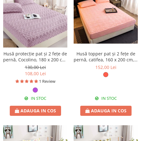
Husă protecție pat și 2 fețe de
Husă topper pat și 2 fețe de
pernă, Cocolino, 180 x 200 cm,
pernă, catifea, 160 x 200 cm, 3
3 piese, HPP64
piese, HPP76
130,00 Lei
152,00 Lei
108,00 Lei
1 Review
IN STOC
IN STOC
ADAUGA IN COS
ADAUGA IN COS