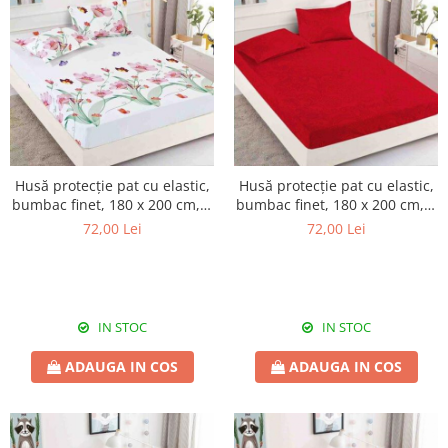
Husă protecție pat cu elastic,
Husă protecție pat cu elastic,
bumbac finet, 180 x 200 cm, 3
bumbac finet, 180 x 200 cm, 3
piese, HPP10
piese, HPP11
72,00 Lei
72,00 Lei
IN STOC
IN STOC
ADAUGA IN COS
ADAUGA IN COS