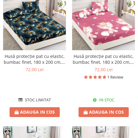
Husă protecție pat cu elastic,
Husă protecție pat cu elastic,
bumbac finet, 180 x 200 cm, 3
bumbac finet, 180 x 200 cm, 3
piese, HPP07
piese, HPP09
72,00 Lei
72,00 Lei
1 Review
STOC LIMITAT
IN STOC
ADAUGA IN COS
ADAUGA IN COS