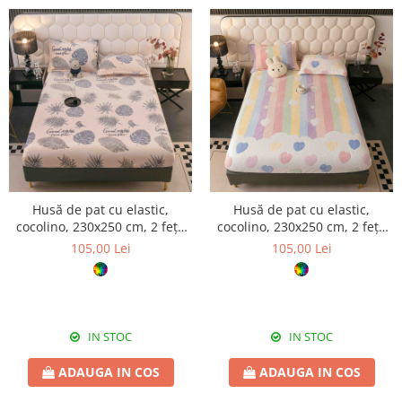
Husă de pat cu elastic,
Husă de pat cu elastic,
cocolino, 230x250 cm, 2 fețe
cocolino, 230x250 cm, 2 fețe
de pernă, frunze
de pernă, dungi pastel
105,00 Lei
105,00 Lei
IN STOC
IN STOC
ADAUGA IN COS
ADAUGA IN COS