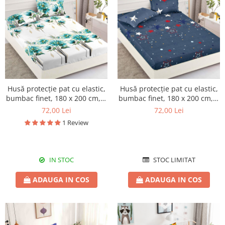
Husă protecție pat cu elastic,
Husă protecție pat cu elastic,
bumbac finet, 180 x 200 cm, 3
bumbac finet, 180 x 200 cm, 3
piese, HPP03
piese, HPP04
72,00 Lei
72,00 Lei
1 Review
IN STOC
STOC LIMITAT
ADAUGA IN COS
ADAUGA IN COS