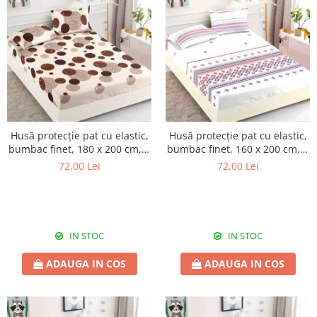
Husă protecție pat cu elastic,
Husă protecție pat cu elastic,
bumbac finet, 180 x 200 cm, 3
bumbac finet, 160 x 200 cm, 3
piese, HPP14
piese, HPP16
72,00 Lei
72,00 Lei
IN STOC
IN STOC
ADAUGA IN COS
ADAUGA IN COS