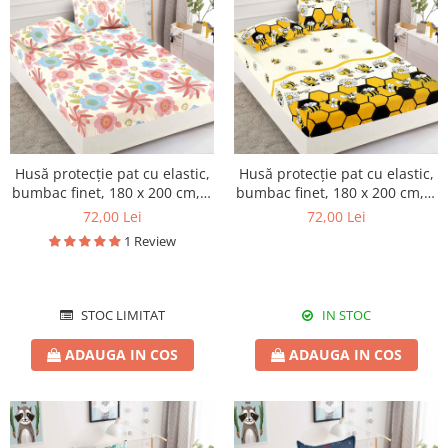
Husă protecție pat cu elastic,
Husă protecție pat cu elastic,
bumbac finet, 180 x 200 cm, 3
bumbac finet, 180 x 200 cm, 3
piese, HPP01
piese, HPP02
72,00 Lei
72,00 Lei
1 Review
STOC LIMITAT
IN STOC
ADAUGA IN COS
ADAUGA IN COS