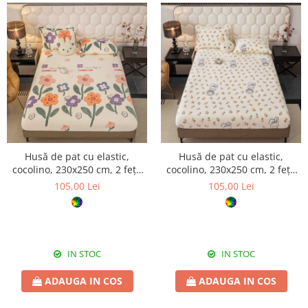
Husă de pat cu elastic,
Husă de pat cu elastic,
cocolino, 230x250 cm, 2 fețe
cocolino, 230x250 cm, 2 fețe
de pernă, floral
de pernă, iepurași și flori
105,00 Lei
105,00 Lei
IN STOC
IN STOC
ADAUGA IN COS
ADAUGA IN COS