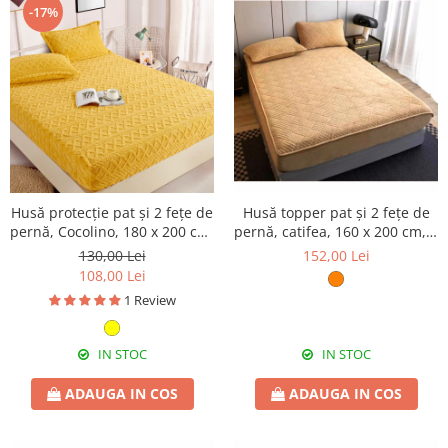
-17%
Husă protecție pat și 2 fețe de
Husă topper pat și 2 fețe de
pernă, Cocolino, 180 x 200 cm,
pernă, catifea, 160 x 200 cm, 3
3 piese, HPP62
piese, HPP71
130,00 Lei
152,00 Lei
108,00 Lei
1 Review
IN STOC
IN STOC
ADAUGA IN COS
ADAUGA IN COS