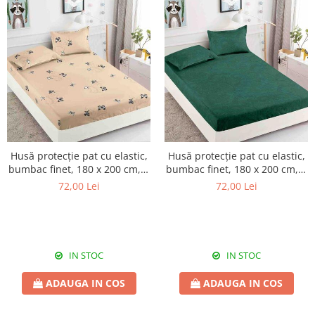
Husă protecție pat cu elastic,
Husă protecție pat cu elastic,
bumbac finet, 180 x 200 cm, 3
bumbac finet, 180 x 200 cm, 3
piese, HPP48
piese, HPP50
72,00 Lei
72,00 Lei
IN STOC
IN STOC
ADAUGA IN COS
ADAUGA IN COS