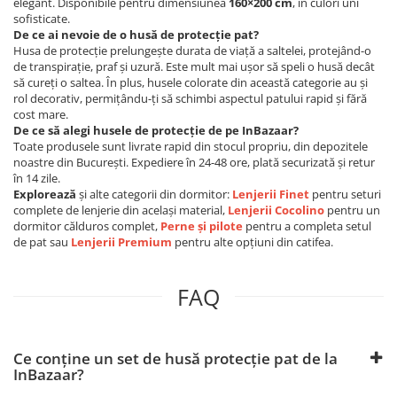
elegant. Disponibile pentru dimensiunea
160×200 cm
, în culori uni
sofisticate.
De ce ai nevoie de o husă de protecție pat?
Husa de protecție prelungește durata de viață a saltelei, protejând-o
de transpirație, praf și uzură. Este mult mai ușor să speli o husă decât
să cureți o saltea. În plus, husele colorate din această categorie au și
rol decorativ, permițându-ți să schimbi aspectul patului rapid și fără
cost mare.
De ce să alegi husele de protecție de pe InBazaar?
Toate produsele sunt livrate rapid din stocul propriu, din depozitele
noastre din București. Expediere în 24-48 ore, plată securizată și retur
în 14 zile.
Explorează
și alte categorii din dormitor:
Lenjerii Finet
pentru seturi
complete de lenjerie din același material,
Lenjerii Cocolino
pentru un
dormitor călduros complet,
Perne și pilote
pentru a completa setul
de pat sau
Lenjerii Premium
pentru alte opțiuni din catifea.
FAQ
Ce conține un set de husă protecție pat de la
InBazaar?