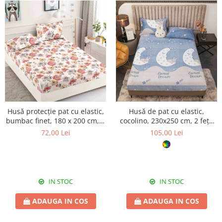
Husă protecție pat cu elastic,
Husă de pat cu elastic,
bumbac finet, 180 x 200 cm, 3
cocolino, 230x250 cm, 2 fețe
piese, HPP502
de pernă, Sweet Dream
72,00 Lei
105,00 Lei
IN STOC
IN STOC
ADAUGA IN COS
ADAUGA IN COS