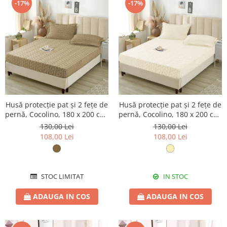
-17%
-17%
Husă protecție pat și 2 fețe de
Husă protecție pat și 2 fețe de
pernă, Cocolino, 180 x 200 cm,
pernă, Cocolino, 180 x 200 cm,
3 piese, HPP52
3 piese, HPP57
130,00 Lei
130,00 Lei
108,00 Lei
108,00 Lei
STOC LIMITAT
IN STOC
ADAUGA IN COS
ADAUGA IN COS