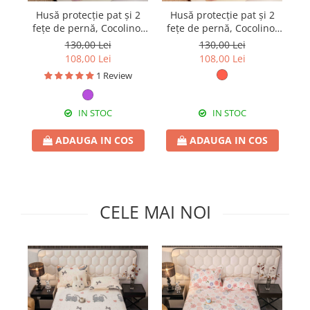
Pături cu blăniță
Husă protecție pat și 2
Husă protecție pat și 2
Hu
Pilote cu blăniță
fețe de pernă, Cocolino,
fețe de pernă, Cocolino,
d
180 x 200 cm, 3 piese,
180 x 200 cm, 3 piese,
2
130,00 Lei
130,00 Lei
HPP64
HPP61
108,00 Lei
108,00 Lei
1 Review
IN STOC
IN STOC
ADAUGA IN COS
ADAUGA IN COS
CELE MAI NOI