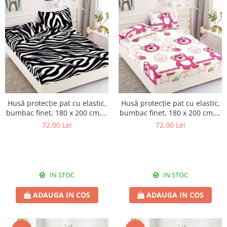
Husă protecție pat cu elastic,
Husă protecție pat cu elastic,
bumbac finet, 180 x 200 cm, 3
bumbac finet, 180 x 200 cm, 3
piese, HPP25
piese, HPP26
72,00 Lei
72,00 Lei
IN STOC
IN STOC
ADAUGA IN COS
ADAUGA IN COS