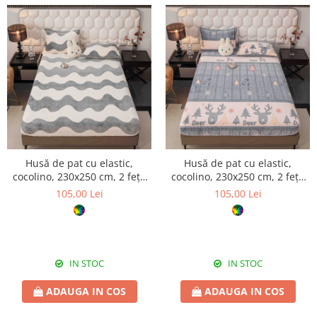
Husă de pat cu elastic,
Husă de pat cu elastic,
cocolino, 230x250 cm, 2 fețe
cocolino, 230x250 cm, 2 fețe
de pernă, valuri
de pernă, Deer
105,00 Lei
105,00 Lei
IN STOC
IN STOC
ADAUGA IN COS
ADAUGA IN COS