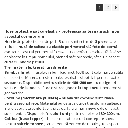
1
2
Huse protecție pat cu elastic – protejează salteaua și schimbă
aspectul dormitorului
Husele de protecție pat de pe InBazaar sunt seturi de
3 piese
care
includ o
husă de saltea cu elastic perimetral
și
2 fețe de pernă
asortate. Elasticul perimetral fixează husa perfect pe saltea, fără să se
deplaseze în timpul somnului, oferind atât protecție, cât și un aspect
curat și uniform patului.
Trei materiale, trei stiluri diferite
Bumbac finet
– husele din bumbac finet 100% sunt cele mai versatile
din colecție. Materialul este moale, respirabil și potrivit pentru toate
sezoanele. Disponibile pentru saltele de
180×200 cm
, cu design-uri
variate – de la modele florale și tradiționale la imprimeuri moderne și
geometrice.
Cocolino (microfibră plușată)
– husele din cocolino sunt ideale
pentru sezonul rece. Materialul pufos și călduros transformă salteaua
într-o suprafață confortabilă și caldă, fără a mai fi nevoie de un strat
suplimentar. Disponibile în
culori uni
pentru saltele de
180×200 cm
.
Catifea (huse topper)
– husele din catifea sunt concepute special
pentru
saltele topper
și au o textură extrem de moale și un aspect