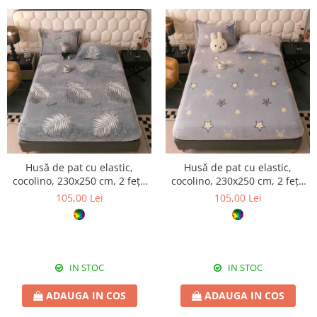
Husă de pat cu elastic,
Husă de pat cu elastic,
cocolino, 230x250 cm, 2 fețe
cocolino, 230x250 cm, 2 fețe
de pernă, frunze in relief
de pernă, gri cu stele
105,00 Lei
105,00 Lei
IN STOC
IN STOC
ADAUGA IN COS
ADAUGA IN COS