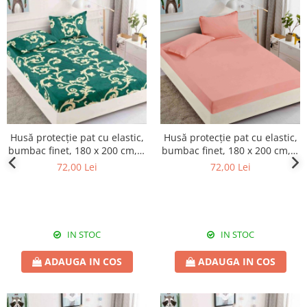
Husă protecție pat cu elastic,
Husă protecție pat cu elastic,
bumbac finet, 180 x 200 cm, 3
bumbac finet, 180 x 200 cm, 3
piese, HPP23
piese, HPP24
72,00 Lei
72,00 Lei
IN STOC
IN STOC
ADAUGA IN COS
ADAUGA IN COS