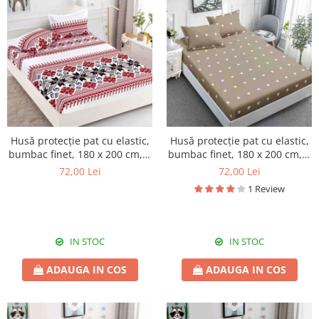
Husă protecție pat cu elastic,
Husă protecție pat cu elastic,
bumbac finet, 180 x 200 cm, 3
bumbac finet, 180 x 200 cm, 3
piese, HPP20
piese, HPP21
72,00 Lei
72,00 Lei
1 Review
IN STOC
IN STOC
ADAUGA IN COS
ADAUGA IN COS