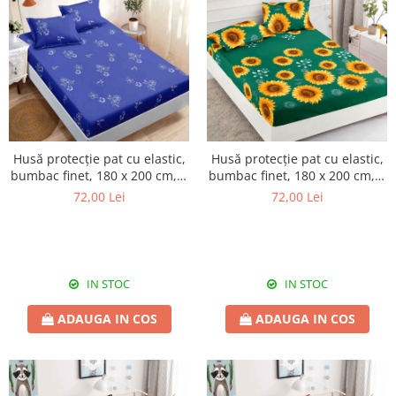
Husă protecție pat cu elastic,
Husă protecție pat cu elastic,
bumbac finet, 180 x 200 cm, 3
bumbac finet, 180 x 200 cm, 3
piese, HPP05
piese, HPP06
72,00 Lei
72,00 Lei
IN STOC
IN STOC
ADAUGA IN COS
ADAUGA IN COS