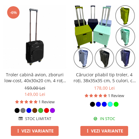
-6%
Troler cabină avion, zboruri
Cărucior pliabil tip troler, 4
low-cost, 40x30x20 cm, 4 roți,
roți, 38x35x35 cm, 5 culori, cu
negru, TRC101
capac și mâner telescopic
159,00 Lei
178,00 Lei
149,00 Lei
1 Review
1 Review
STOC LIMITAT
IN STOC
VEZI VARIANTE
VEZI VARIANTE