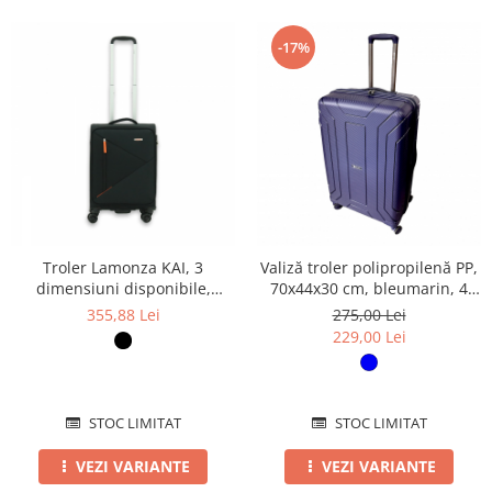
-17%
Troler Lamonza KAI, 3
Valiză troler polipropilenă PP,
dimensiuni disponibile,
70x44x30 cm, bleumarin, 4
Negru mic
roți, TRC202
355,88 Lei
275,00 Lei
229,00 Lei
STOC LIMITAT
STOC LIMITAT
VEZI VARIANTE
VEZI VARIANTE