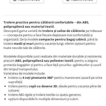
Trolere practice pentru călătorii confortabile – din ABS,
polipropilenă sau material textil.
Descoperă gama variată de
trolere și valize de călătorie
pe InBazaar
— concepute pentru a face fiecare deplasare mai confortabilă și
organizată. De la modele
compacte pentru bagaj cabină
, până la
trolere
medii și mari
pentru vacanțe lungi, oferim opțiuni pentru
toate nevoile tale de călătorie.
Modelele disponibile sunt realizate din materiale durabile și rezistente,
precum
ABS, polipropilenă sau poliester textil
, pentru a asigura
protecția bagajelor și pentru a face față șocurilor, zgârieturilor și uzurii
din timpul transportului.
Varietatea de modele include:
trolere cu
4 roți pivotante 360°
pentru manevrare ușoară pe orice
suprafață;
trolere pentru
copii cu desene 3D
, ideale pentru vacanțe pline de
culoare;
trolere ABS rigide și trolere textile cu spațiu generos;
opțiuni disponibile în multiple dimensiuni și culori.