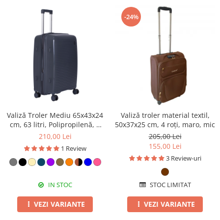
-24%
Valiză Troler Mediu 65x43x24
Valiză troler material textil,
cm, 63 litri, Polipropilenă, 4
50x37x25 cm, 4 roți, maro, mic
Roți Duble, gri
210,00 Lei
205,00 Lei
155,00 Lei
1 Review
3 Review-uri
IN STOC
STOC LIMITAT
VEZI VARIANTE
VEZI VARIANTE