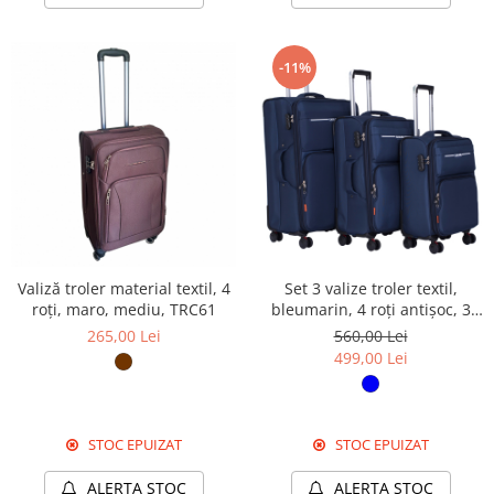
-11%
Valiză troler material textil, 4
Set 3 valize troler textil,
roți, maro, mediu, TRC61
bleumarin, 4 roți antișoc, 3
dimensiuni (S, M, L)
265,00 Lei
560,00 Lei
499,00 Lei
STOC EPUIZAT
STOC EPUIZAT
ALERTA STOC
ALERTA STOC