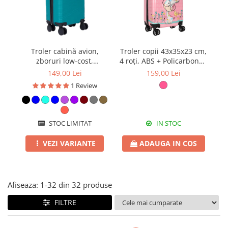
Troler cabină avion,
Troler copii 43x35x23 cm,
Tr
zboruri low-cost,
4 roți, ABS + Policarbonat,
4 r
40x30x20 cm, 4 roți
model Girafă 3D roz
149,00 Lei
159,00 Lei
detașabile, ABS, diverse
1 Review
culori
STOC LIMITAT
IN STOC
VEZI VARIANTE
ADAUGA IN COS
Afiseaza:
1-
32
din
32
produse
FILTRE