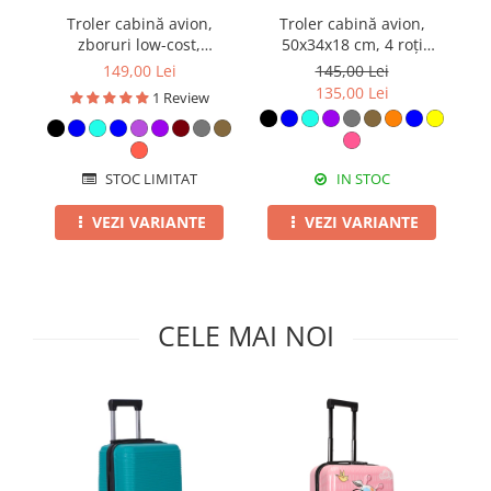
Pături cu blăniță
Troler cabină avion,
Troler cabină avion,
Va
Pilote cu blăniță
zboruri low-cost,
50x34x18 cm, 4 roți
40x30x20 cm, 4 roți
detașabile, PP flexibilă
149,00 Lei
145,00 Lei
detașabile, ABS, diverse
anti-casabilă, diverse
135,00 Lei
1 Review
culori
culori
STOC LIMITAT
IN STOC
VEZI VARIANTE
VEZI VARIANTE
CELE MAI NOI