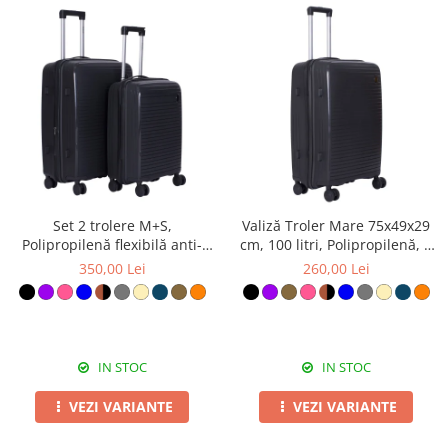
Set 2 trolere M+S,
Valiză Troler Mare 75x49x29
Polipropilenă flexibilă anti-
cm, 100 litri, Polipropilenă, 4
casabilă, 4 roți, negru
Roți Duble, negru
350,00 Lei
260,00 Lei
IN STOC
IN STOC
VEZI VARIANTE
VEZI VARIANTE