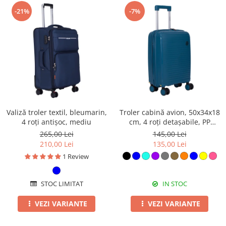
-21%
-7%
Valiză troler textil, bleumarin,
Troler cabină avion, 50x34x18
4 roți antișoc, mediu
cm, 4 roți detașabile, PP
flexibilă anti-casabilă, diverse
265,00 Lei
145,00 Lei
culori
210,00 Lei
135,00 Lei
1 Review
STOC LIMITAT
IN STOC
VEZI VARIANTE
VEZI VARIANTE