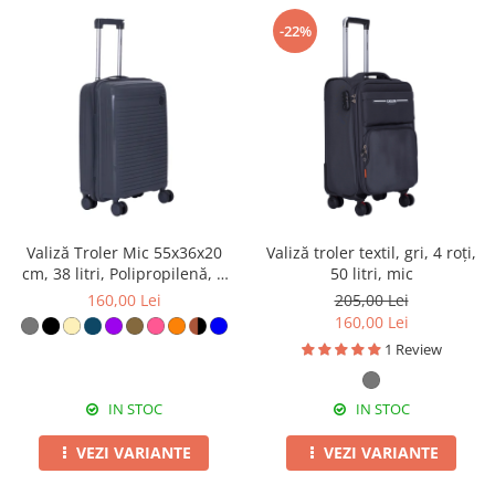
-22%
Valiză Troler Mic 55x36x20
Valiză troler textil, gri, 4 roți,
cm, 38 litri, Polipropilenă, 4
50 litri, mic
Roți Duble, gri
160,00 Lei
205,00 Lei
160,00 Lei
1 Review
IN STOC
IN STOC
VEZI VARIANTE
VEZI VARIANTE