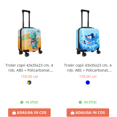
Troler copii 43x35x23 cm, 4
Troler copii 43x35x23 cm, 4
roți, ABS + Policarbonat,
roți, ABS + Policarbonat,
model Dinozaur 3D multicolor
model Rechin 3D albastru
159,00 Lei
159,00 Lei
IN STOC
IN STOC
ADAUGA IN COS
ADAUGA IN COS