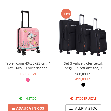
-11%
Troler copii 43x35x23 cm, 4
Set 3 valize troler textil,
roți, ABS + Policarbonat,
negru, 4 roți antișoc, 3
model Girafă 3D roz
dimensiuni (S, M, L)
159,00 Lei
560,00 Lei
499,00 Lei
IN STOC
STOC EPUIZAT
ADAUGA IN COS
ALERTA STOC