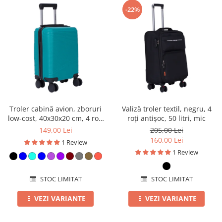
-22%
Troler cabină avion, zboruri
Valiză troler textil, negru, 4
low-cost, 40x30x20 cm, 4 roți
roți antișoc, 50 litri, mic
detașabile, ABS, diverse culori
149,00 Lei
205,00 Lei
160,00 Lei
1 Review
1 Review
STOC LIMITAT
STOC LIMITAT
VEZI VARIANTE
VEZI VARIANTE