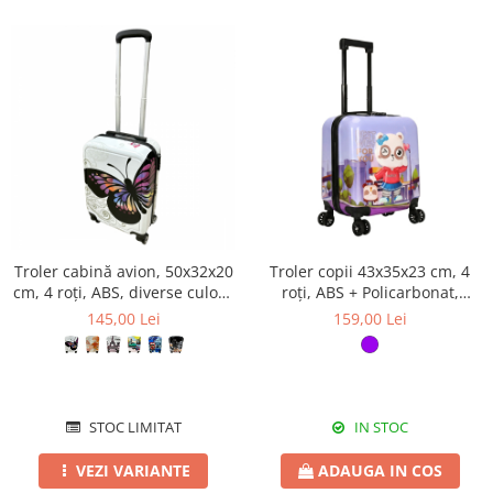
Troler cabină avion, 50x32x20
Troler copii 43x35x23 cm, 4
cm, 4 roți, ABS, diverse culori,
roți, ABS + Policarbonat,
TRC120
model Ursuleț 3D mov
145,00 Lei
159,00 Lei
STOC LIMITAT
IN STOC
VEZI VARIANTE
ADAUGA IN COS