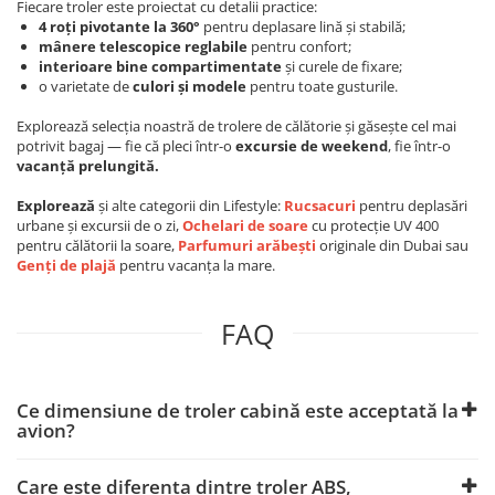
Fiecare troler este proiectat cu detalii practice:
4 roți pivotante la 360°
pentru deplasare lină și stabilă;
mânere telescopice reglabile
pentru confort;
interioare bine compartimentate
și curele de fixare;
o varietate de
culori și modele
pentru toate gusturile.
Explorează selecția noastră de trolere de călătorie și găsește cel mai
potrivit bagaj — fie că pleci într-o
excursie de weekend
, fie într-o
vacanță prelungită.
Explorează
și alte categorii din Lifestyle:
Rucsacuri
pentru deplasări
urbane și excursii de o zi,
Ochelari de soare
cu protecție UV 400
pentru călătorii la soare,
Parfumuri arăbești
originale din Dubai sau
Genți de plajă
pentru vacanța la mare.
FAQ
Ce dimensiune de troler cabină este acceptată la
avion?
Care este diferența dintre troler ABS,