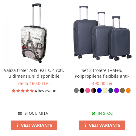
Valiză troler ABS, Paris, 4 roți,
Set 3 trolere L+M+S,
3 dimensiuni disponibile
Polipropilenă flexibilă anti-
casabilă, 4 roți duble, gri
de la 160,00 Lei
490,00 Lei
4 Review-uri
STOC LIMITAT
IN STOC
VEZI VARIANTE
VEZI VARIANTE