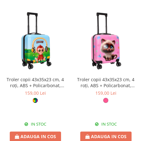
Troler copii 43x35x23 cm, 4
Troler copii 43x35x23 cm, 4
roți, ABS + Policarbonat,
roți, ABS + Policarbonat,
model Maimuțică 3D
model Pisicuță 3D roz
159,00 Lei
159,00 Lei
multicolor
IN STOC
IN STOC
ADAUGA IN COS
ADAUGA IN COS