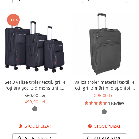
-11%
Set 3 valize troler textil, gri, 4
Valiză troler material textil, 4
roți antișoc, 3 dimensiuni (S,
roți, gri, 3 mărimi disponibile,
M, L)
TRC34
560,00 Lei
295,00 Lei
499,00 Lei
1 Review
STOC EPUIZAT
STOC EPUIZAT
ALERTA STOC
ALERTA STOC