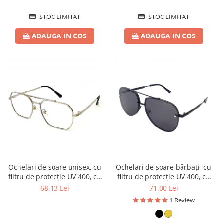
STOC LIMITAT
STOC LIMITAT
ADAUGA IN COS
ADAUGA IN COS
Ochelari de soare unisex, cu
Ochelari de soare bărbați, cu
filtru de protecție UV 400, cu
filtru de protecție UV 400, cu
toc cadou, OSX26
toc cadou, OSB34
68,13 Lei
71,00 Lei
1 Review