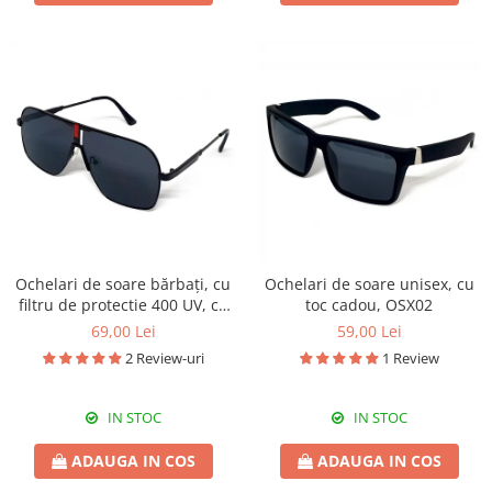
Ochelari de soare bărbați, cu
Ochelari de soare unisex, cu
filtru de protectie 400 UV, cu
toc cadou, OSX02
toc cadou, OSB16
69,00 Lei
59,00 Lei
2 Review-uri
1 Review
IN STOC
IN STOC
ADAUGA IN COS
ADAUGA IN COS