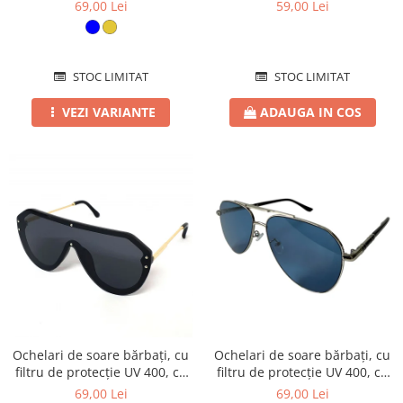
toc cadou, OSX47
69,00 Lei
59,00 Lei
STOC LIMITAT
STOC LIMITAT
VEZI VARIANTE
ADAUGA IN COS
Ochelari de soare bărbați, cu
Ochelari de soare bărbați, cu
filtru de protecție UV 400, cu
filtru de protecție UV 400, cu
toc cadou, OSB21
toc cadou, OSB67
69,00 Lei
69,00 Lei