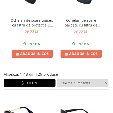
Ochelari de soare unisex,
Ochelari de soare
Oc
cu filtru de protecție UV
bărbați, cu filtru de
c
400, cu toc cadou, OSX46
protecție UV 400, cu toc
40
69,00 Lei
69,00 Lei
cadou, OSB80
IN STOC
IN STOC
ADAUGA IN COS
ADAUGA IN COS
Afiseaza:
1-
48
din
129
produse
FILTRE