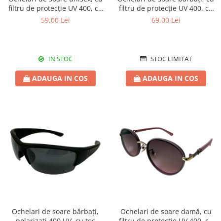
filtru de protecție UV 400, cu
filtru de protecție UV 400, cu
toc cadou, OSX03
toc cadou, OSB26
59,00 Lei
69,00 Lei
IN STOC
STOC LIMITAT
ADAUGA IN COS
ADAUGA IN COS
Ochelari de soare bărbați,
Ochelari de soare damă, cu
polarizați 400 UV, cu toc
filtru de protecție UV 400, cu