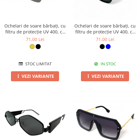
Ochelari de soare bărbați, cu
Ochelari de soare bărbați, cu
filtru de protecție UV 400, cu
filtru de protecție UV 400, cu
toc cadou, OSB43
toc cadou, OSB59
71,00 Lei
71,00 Lei
STOC LIMITAT
IN STOC
VEZI VARIANTE
VEZI VARIANTE