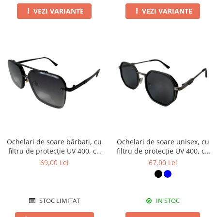
VEZI VARIANTE
VEZI VARIANTE
Ochelari de soare bărbați, cu
Ochelari de soare unisex, cu
filtru de protecție UV 400, cu
filtru de protecție UV 400, cu
toc cadou, OSB72
toc cadou, OSX44
69,00 Lei
67,00 Lei
STOC LIMITAT
IN STOC