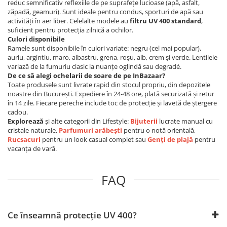
reduc semnificativ reflexiile de pe suprafețe lucioase (apă, asfalt,
zăpadă, geamuri). Sunt ideale pentru condus, sporturi de apă sau
activități în aer liber. Celelalte modele au
filtru UV 400 standard
,
suficient pentru protecția zilnică a ochilor.
Culori disponibile
Ramele sunt disponibile în culori variate: negru (cel mai popular),
auriu, argintiu, maro, albastru, grena, roșu, alb, crem și verde. Lentilele
variază de la fumuriu clasic la nuanțe oglindă sau degradé.
De ce să alegi ochelarii de soare de pe InBazaar?
Toate produsele sunt livrate rapid din stocul propriu, din depozitele
noastre din București. Expediere în 24-48 ore, plată securizată și retur
în 14 zile. Fiecare pereche include toc de protecție și lavetă de ștergere
cadou.
Explorează
și alte categorii din Lifestyle:
Bijuterii
lucrate manual cu
cristale naturale,
Parfumuri arăbești
pentru o notă orientală,
Rucsacuri
pentru un look casual complet sau
Genți de plajă
pentru
vacanța de vară.
FAQ
Ce înseamnă protecție UV 400?