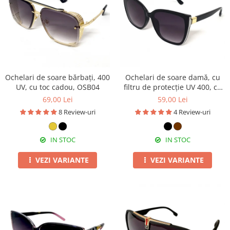
Ochelari de soare bărbați, 400
Ochelari de soare damă, cu
UV, cu toc cadou, OSB04
filtru de protecție UV 400, cu
toc cadou, OSD36
69,00 Lei
59,00 Lei
8 Review-uri
4 Review-uri
IN STOC
IN STOC
VEZI VARIANTE
VEZI VARIANTE