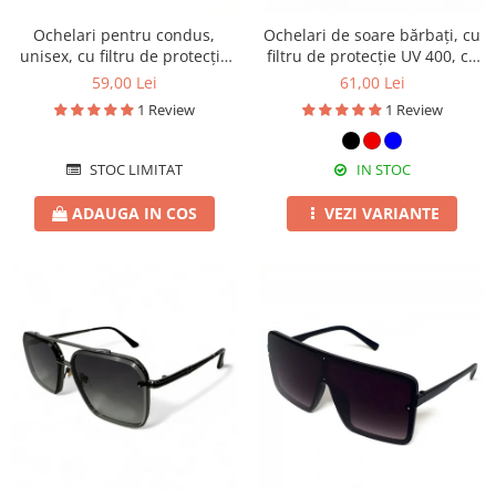
Ochelari pentru condus,
Ochelari de soare bărbați, cu
unisex, cu filtru de protecție
filtru de protecție UV 400, cu
UV 400, cu toc cadou, OSX12
toc cadou, OSB56
59,00 Lei
61,00 Lei
1 Review
1 Review
STOC LIMITAT
IN STOC
ADAUGA IN COS
VEZI VARIANTE