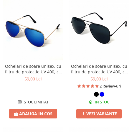
Ochelari de soare unisex, cu
Ochelari de soare unisex, cu
filtru de protecție UV 400, cu
filtru de protecție UV 400, cu
toc cadou, OSX10
toc cadou, OSX11
59,00 Lei
59,00 Lei
2 Review-uri
STOC LIMITAT
IN STOC
ADAUGA IN COS
VEZI VARIANTE