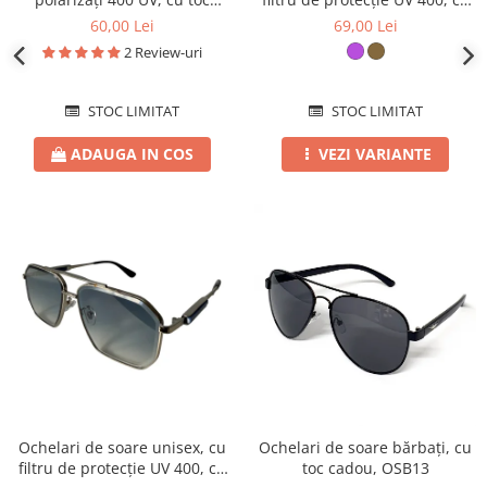
cadou, OSB54
toc cadou, OSD90
60,00 Lei
69,00 Lei
2 Review-uri
STOC LIMITAT
STOC LIMITAT
ADAUGA IN COS
VEZI VARIANTE
Ochelari de soare unisex, cu
Ochelari de soare bărbați, cu
filtru de protecție UV 400, cu
toc cadou, OSB13