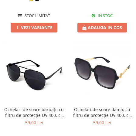
STOC LIMITAT
IN STOC
VEZI VARIANTE
ADAUGA IN COS
Ochelari de soare bărbați, cu
Ochelari de soare damă, cu
filtru de protecție UV 400, cu
filtru de protecție UV 400, cu
toc cadou, OSB15
toc cadou, OSD33
59,00 Lei
59,00 Lei