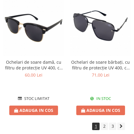
Ochelari de soare damă, cu
Ochelari de soare bărbați, cu
filtru de protecție UV 400, cu
filtru de protecție UV 400, cu
toc cadou, OSD38
toc cadou, OSB36
60,00 Lei
71,00 Lei
STOC LIMITAT
IN STOC
ADAUGA IN COS
ADAUGA IN COS
1
2
3