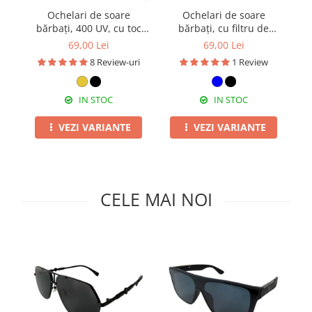
Pături cu blăniță
Ochelari de soare
Ochelari de soare
Oc
Pilote cu blăniță
bărbați, 400 UV, cu toc
bărbați, cu filtru de
c
cadou, OSB04
protecție UV 400, cu toc
40
69,00 Lei
69,00 Lei
cadou, OSB55
8 Review-uri
1 Review
IN STOC
IN STOC
VEZI VARIANTE
VEZI VARIANTE
CELE MAI NOI