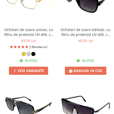
Ochelari de soare unisex, cu
Ochelari de soare bărbați, cu
filtru de protecție UV 400, cu
filtru de protecție UV 400, cu
toc cadou, OSX25
toc cadou, OSB46
69,00 Lei
60,00 Lei
2 Review-uri
IN STOC
IN STOC
VEZI VARIANTE
ADAUGA IN COS