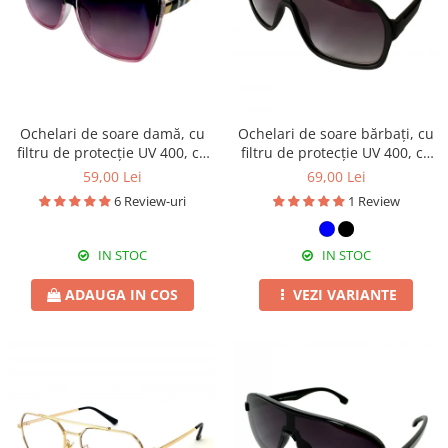
Ochelari de soare damă, cu
Ochelari de soare bărbați, cu
filtru de protecție UV 400, cu
filtru de protecție UV 400, cu
toc cadou, OSD06
toc cadou, OSB55
59,00 Lei
69,00 Lei
6 Review-uri
1 Review
IN STOC
IN STOC
ADAUGA IN COS
VEZI VARIANTE