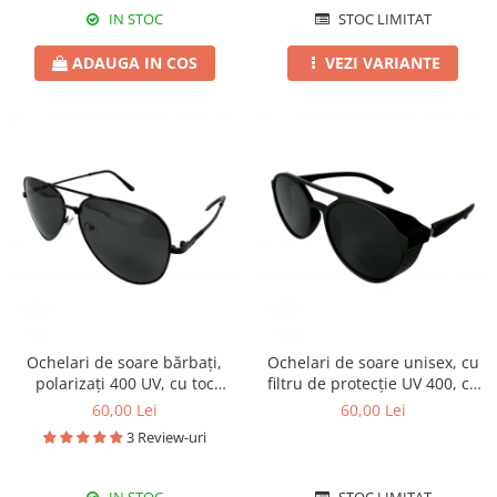
IN STOC
STOC LIMITAT
ADAUGA IN COS
VEZI VARIANTE
Ochelari de soare bărbați,
Ochelari de soare unisex, cu
polarizați 400 UV, cu toc
filtru de protecție UV 400, cu
cadou, OSB52
toc cadou, OSX30
60,00 Lei
60,00 Lei
3 Review-uri