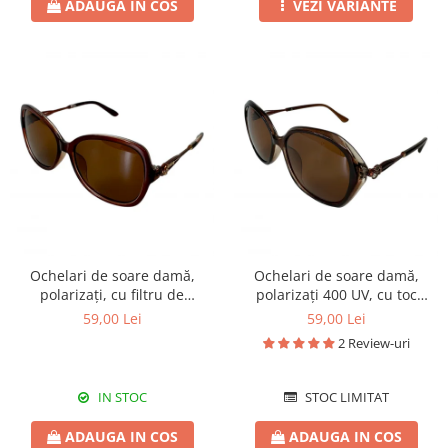
ADAUGA IN COS
VEZI VARIANTE
Ochelari de soare damă,
Ochelari de soare damă,
polarizați, cu filtru de
polarizați 400 UV, cu toc
protecție UV 400, cu toc
cadou, OSD07
59,00 Lei
59,00 Lei
cadou, OSD05
2 Review-uri
IN STOC
STOC LIMITAT
ADAUGA IN COS
ADAUGA IN COS