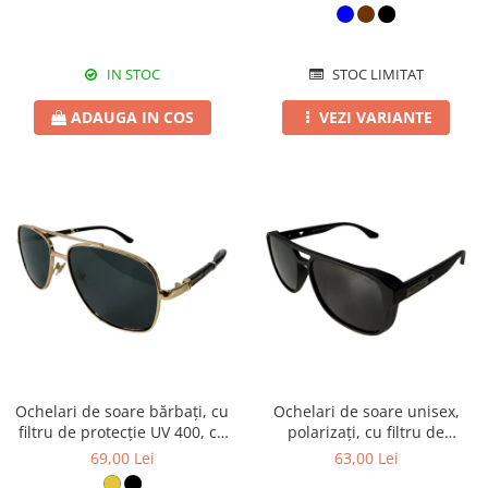
IN STOC
STOC LIMITAT
ADAUGA IN COS
VEZI VARIANTE
Ochelari de soare bărbați, cu
Ochelari de soare unisex,
filtru de protecție UV 400, cu
polarizați, cu filtru de
toc cadou, OSB73
protecție UV 400, cu toc
69,00 Lei
63,00 Lei
cadou, OSX49