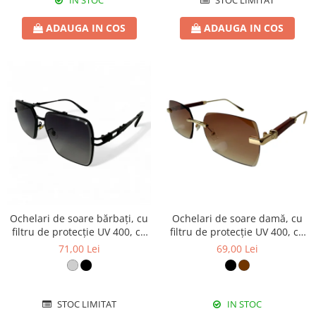
IN STOC
STOC LIMITAT
ADAUGA IN COS
ADAUGA IN COS
Ochelari de soare bărbați, cu
Ochelari de soare damă, cu
filtru de protecție UV 400, cu
filtru de protecție UV 400, cu
toc cadou, OSB65
toc cadou, OSD101
71,00 Lei
69,00 Lei
STOC LIMITAT
IN STOC