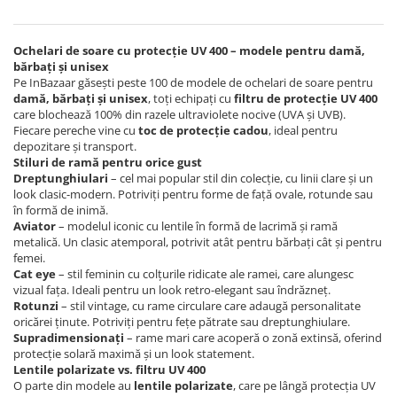
Ochelari de soare cu protecție UV 400 – modele pentru damă,
bărbați și unisex
Pe InBazaar găsești peste 100 de modele de ochelari de soare pentru
damă, bărbați și unisex
, toți echipați cu
filtru de protecție UV 400
care blochează 100% din razele ultraviolete nocive (UVA și UVB).
Fiecare pereche vine cu
toc de protecție cadou
, ideal pentru
depozitare și transport.
Stiluri de ramă pentru orice gust
Dreptunghiulari
– cel mai popular stil din colecție, cu linii clare și un
look clasic-modern. Potriviți pentru forme de față ovale, rotunde sau
în formă de inimă.
Aviator
– modelul iconic cu lentile în formă de lacrimă și ramă
metalică. Un clasic atemporal, potrivit atât pentru bărbați cât și pentru
femei.
Cat eye
– stil feminin cu colțurile ridicate ale ramei, care alungesc
vizual fața. Ideali pentru un look retro-elegant sau îndrăzneț.
Rotunzi
– stil vintage, cu rame circulare care adaugă personalitate
oricărei ținute. Potriviți pentru fețe pătrate sau dreptunghiulare.
Supradimensionați
– rame mari care acoperă o zonă extinsă, oferind
protecție solară maximă și un look statement.
Lentile polarizate vs. filtru UV 400
O parte din modele au
lentile polarizate
, care pe lângă protecția UV