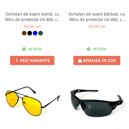
Ochelari de soare damă, cu
Ochelari de soare bărbați, cu
filtru de protecție UV 400, cu
filtru de protecție UV 400, cu
toc cadou, OSD105
toc cadou, OSB79
59,00 Lei
59,00 Lei
IN STOC
IN STOC
VEZI VARIANTE
ADAUGA IN COS