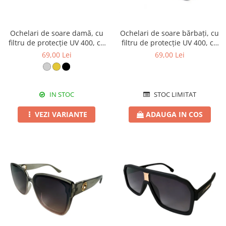
Ochelari de soare damă, cu
Ochelari de soare bărbați, cu
filtru de protecție UV 400, cu
filtru de protecție UV 400, cu
toc cadou, OSD97
toc cadou, OSB20
69,00 Lei
69,00 Lei
IN STOC
STOC LIMITAT
VEZI VARIANTE
ADAUGA IN COS