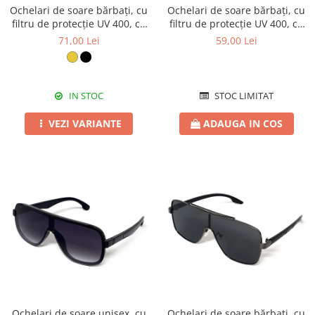
Ochelari de soare bărbați, cu
Ochelari de soare bărbați, cu
filtru de protecție UV 400, cu
filtru de protecție UV 400, cu
toc cadou, OSB63
toc cadou, OSB10
71,00 Lei
59,00 Lei
IN STOC
STOC LIMITAT
VEZI VARIANTE
ADAUGA IN COS
Ochelari de soare unisex, cu
Ochelari de soare bărbați, cu