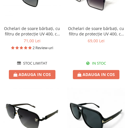
Ochelari de soare bărbați, cu
Ochelari de soare bărbați, cu
filtru de protecție UV 400, cu
filtru de protecție UV 400, cu
toc cadou, OSB44
toc cadou, OSB18
71,00 Lei
69,00 Lei
2 Review-uri
STOC LIMITAT
IN STOC
ADAUGA IN COS
ADAUGA IN COS