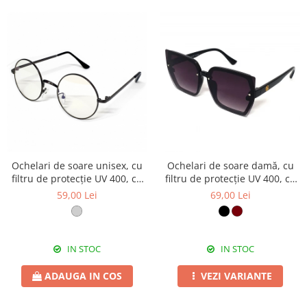
Ochelari de soare unisex, cu
Ochelari de soare damă, cu
filtru de protecție UV 400, cu
filtru de protecție UV 400, cu
toc cadou, OSX34
toc cadou, OSD34
59,00 Lei
69,00 Lei
IN STOC
IN STOC
ADAUGA IN COS
VEZI VARIANTE