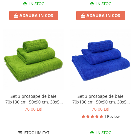
IN STOC
IN STOC
ADAUGA IN COS
ADAUGA IN COS
Set 3 prosoape de baie
Set 3 prosoape de baie
70x130 cm, 50x90 cm, 30x50
70x130 cm, 50x90 cm, 30x50
cm, bumbac, verde lime
cm, bumbac, bleumarin
70,00 Lei
70,00 Lei
1 Review
STOC LIMITAT
IN STOC