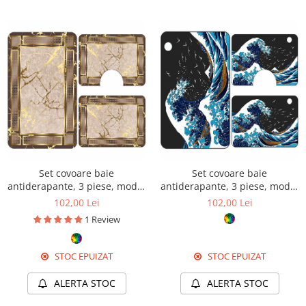
Set covoare baie
Set covoare baie
antiderapante, 3 piese, model
antiderapante, 3 piese, model
bej cu ramă decorativă aurie
valuri oceanice decorative
102,00 Lei
102,00 Lei
1 Review
STOC EPUIZAT
STOC EPUIZAT
ALERTA STOC
ALERTA STOC