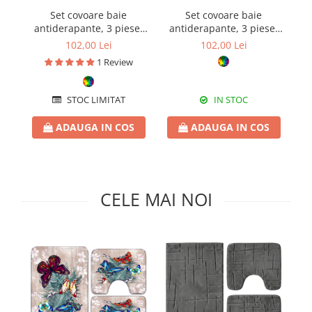
Pături cu blăniță
Set covoare baie
Set covoare baie
Pilote cu blăniță
antiderapante, 3 piese,
antiderapante, 3 piese,
a
model albastru cu
model fluturi tropicali
102,00 Lei
102,00 Lei
accente aurii
1 Review
STOC LIMITAT
IN STOC
ADAUGA IN COS
ADAUGA IN COS
CELE MAI NOI