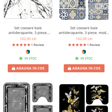
Set covoare baie
Set covoare baie
antiderapante, 3 piese,
antiderapante, 3 piese, model
design marmură albă
ceramic decorativ
102,00 Lei
102,00 Lei
1 Review
1 Review
IN STOC
IN STOC
ADAUGA IN COS
ADAUGA IN COS