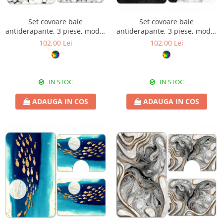
Set covoare baie
Set covoare baie
antiderapante, 3 piese, model
antiderapante, 3 piese, model
fluturi decorativi
geometric marmură cu
102,00 Lei
102,00 Lei
accente aurii
IN STOC
IN STOC
ADAUGA IN COS
ADAUGA IN COS