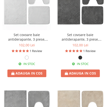
Set covoare baie
Set covoare baie
antiderapante, 3 piese,
antiderapante, 3 piese,
design minimalist cu acolade
design modern cu acolade
102,00 Lei
102,00 Lei
1 Review
1 Review
IN STOC
IN STOC
ADAUGA IN COS
ADAUGA IN COS