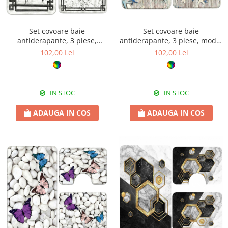
Set covoare baie
Set covoare baie
antiderapante, 3 piese,
antiderapante, 3 piese, model
design marmură cu ramă
marin cu stele de mare
102,00 Lei
102,00 Lei
decorativă
IN STOC
IN STOC
ADAUGA IN COS
ADAUGA IN COS