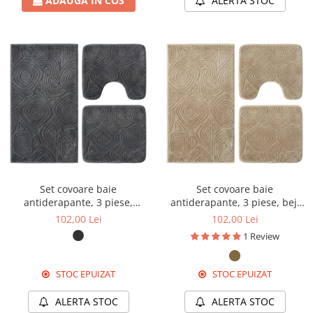
ADAUGA IN COS
ALERTA STOC
Set covoare baie
Set covoare baie
antiderapante, 3 piese,
antiderapante, 3 piese, bej,
antracit, textură soft triunghi
textură soft triunghi
102,00 Lei
102,00 Lei
1 Review
STOC EPUIZAT
STOC EPUIZAT
ALERTA STOC
ALERTA STOC