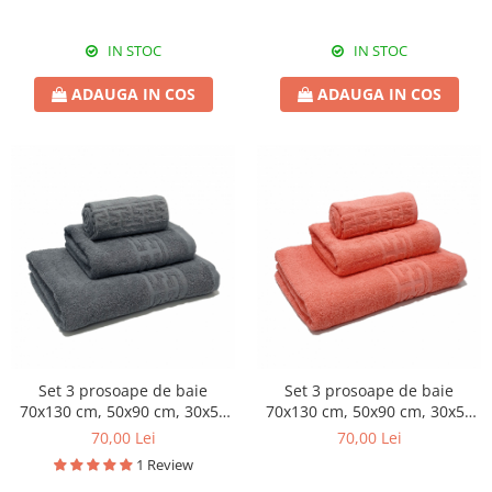
IN STOC
IN STOC
ADAUGA IN COS
ADAUGA IN COS
Set 3 prosoape de baie
Set 3 prosoape de baie
70x130 cm, 50x90 cm, 30x50
70x130 cm, 50x90 cm, 30x50
cm, bumbac, gri
cm, bumbac, corai
70,00 Lei
70,00 Lei
1 Review