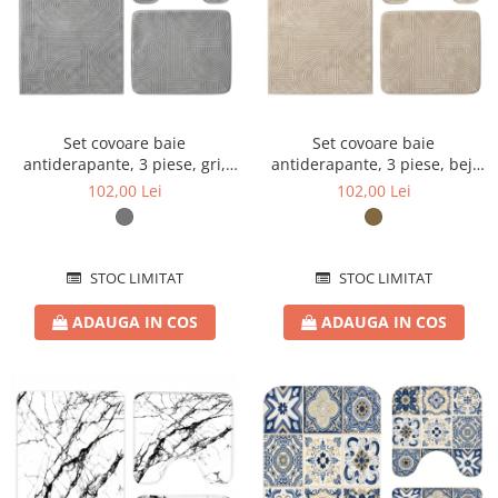
Set covoare baie
Set covoare baie
antiderapante, 3 piese, gri,
antiderapante, 3 piese, bej,
textură soft cu acolade
textură soft cu acolade
102,00 Lei
102,00 Lei
STOC LIMITAT
STOC LIMITAT
ADAUGA IN COS
ADAUGA IN COS