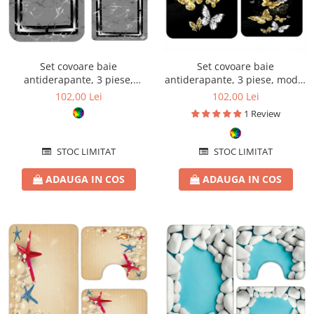
Set covoare baie
Set covoare baie
antiderapante, 3 piese,
antiderapante, 3 piese, model
design marmură modernă
fluturi eleganți
102,00 Lei
102,00 Lei
1 Review
STOC LIMITAT
STOC LIMITAT
ADAUGA IN COS
ADAUGA IN COS