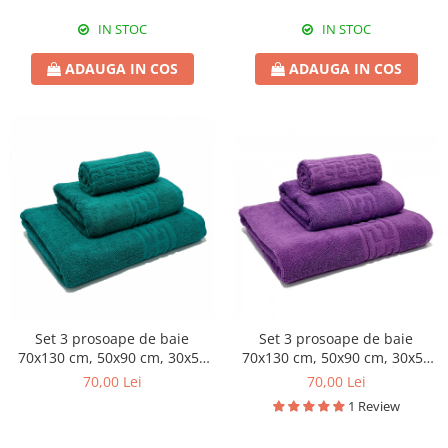
IN STOC
IN STOC
ADAUGA IN COS
ADAUGA IN COS
Set 3 prosoape de baie
Set 3 prosoape de baie
70x130 cm, 50x90 cm, 30x50
70x130 cm, 50x90 cm, 30x50
cm, bumbac, verde smarald
cm, bumbac, mov
70,00 Lei
70,00 Lei
1 Review