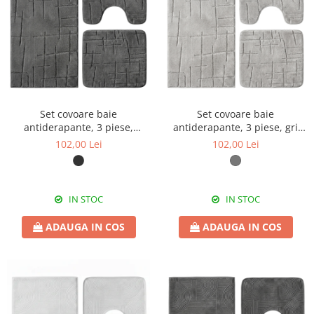
Set covoare baie
Set covoare baie
antiderapante, 3 piese,
antiderapante, 3 piese, gri
design modern crestat
deschis, textură soft crestată
102,00 Lei
102,00 Lei
IN STOC
IN STOC
ADAUGA IN COS
ADAUGA IN COS