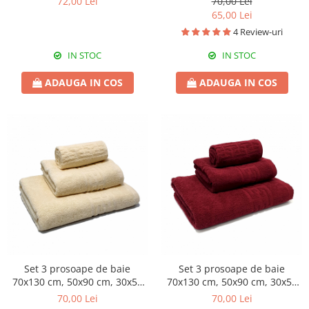
72,00 Lei
70,00 Lei
65,00 Lei
4 Review-uri
IN STOC
IN STOC
ADAUGA IN COS
ADAUGA IN COS
Set 3 prosoape de baie
Set 3 prosoape de baie
70x130 cm, 50x90 cm, 30x50
70x130 cm, 50x90 cm, 30x50
cm, bumbac, crem
cm, bumbac, grena
70,00 Lei
70,00 Lei