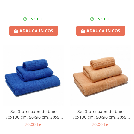
IN STOC
IN STOC
ADAUGA IN COS
ADAUGA IN COS
Set 3 prosoape de baie
Set 3 prosoape de baie
70x130 cm, 50x90 cm, 30x50
70x130 cm, 50x90 cm, 30x50
cm, bumbac, albastru
cm, bumbac, portocaliu
70,00 Lei
70,00 Lei