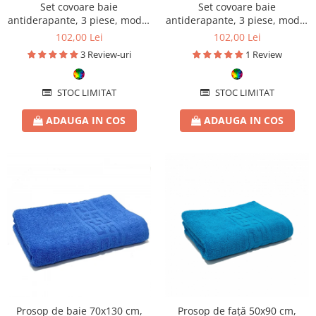
Set covoare baie
Set covoare baie
antiderapante, 3 piese, model
antiderapante, 3 piese, model
abstract cu accente aurii
albastru cu accente aurii
102,00 Lei
102,00 Lei
3 Review-uri
1 Review
STOC LIMITAT
STOC LIMITAT
ADAUGA IN COS
ADAUGA IN COS
Prosop de baie 70x130 cm,
Prosop de față 50x90 cm,