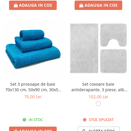
ADAUGA IN COS
ADAUGA IN COS
Set 3 prosoape de baie
Set covoare baie
70x130 cm, 50x90 cm, 30x50
antiderapante, 3 piese, alb,
cm, bumbac, turcoaz
textură soft triunghi
70,00 Lei
102,00 Lei
IN STOC
STOC EPUIZAT