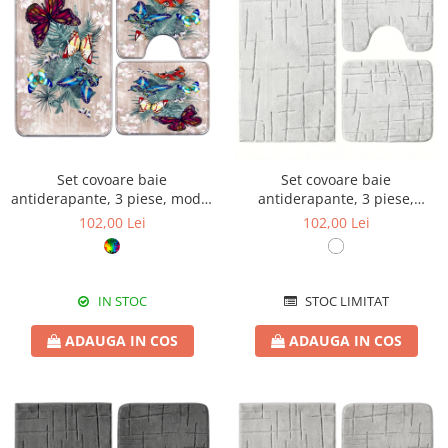
Set covoare baie
Set covoare baie
antiderapante, 3 piese, model
antiderapante, 3 piese,
fluturi tropicali
design minimalist crestat
102,00 Lei
102,00 Lei
IN STOC
STOC LIMITAT
ADAUGA IN COS
ADAUGA IN COS