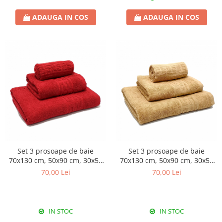
ADAUGA IN COS
ADAUGA IN COS
Set 3 prosoape de baie
Set 3 prosoape de baie
70x130 cm, 50x90 cm, 30x50
70x130 cm, 50x90 cm, 30x50
cm, bumbac, roșu
cm, bumbac, bej
70,00 Lei
70,00 Lei
IN STOC
IN STOC