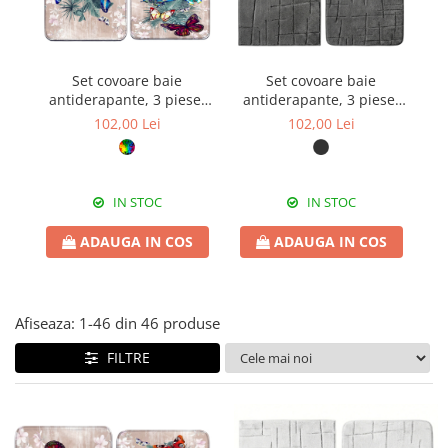
Set covoare baie
Set covoare baie
antiderapante, 3 piese,
antiderapante, 3 piese,
a
model fluturi tropicali
design modern crestat
g
102,00 Lei
102,00 Lei
IN STOC
IN STOC
ADAUGA IN COS
ADAUGA IN COS
Afiseaza:
1-
46
din
46
produse
FILTRE