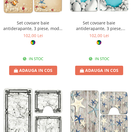
Set covoare baie
Set covoare baie
antiderapante, 3 piese, model
antiderapante, 3 piese,
marin decorativ
design pietre decorative
102,00 Lei
102,00 Lei
IN STOC
IN STOC
ADAUGA IN COS
ADAUGA IN COS