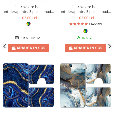
Set covoare baie
Set covoare baie
antiderapante, 3 piese, model
antiderapante, 3 piese, model
pești aurii decorativi
abstract gri cu accente aurii
102,00 Lei
102,00 Lei
1 Review
STOC LIMITAT
IN STOC
ADAUGA IN COS
ADAUGA IN COS