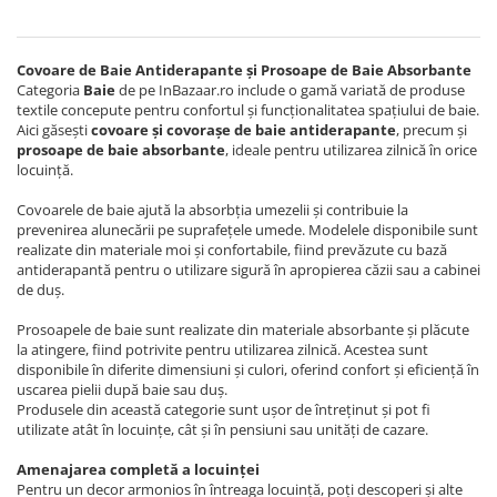
Covoare de Baie Antiderapante și Prosoape de Baie Absorbante
Categoria
Baie
de pe InBazaar.ro include o gamă variată de produse
textile concepute pentru confortul și funcționalitatea spațiului de baie.
Aici găsești
covoare și covorașe de baie antiderapante
, precum și
prosoape de baie absorbante
, ideale pentru utilizarea zilnică în orice
locuință.
Covoarele de baie ajută la absorbția umezelii și contribuie la
prevenirea alunecării pe suprafețele umede. Modelele disponibile sunt
realizate din materiale moi și confortabile, fiind prevăzute cu bază
antiderapantă pentru o utilizare sigură în apropierea căzii sau a cabinei
de duș.
Prosoapele de baie sunt realizate din materiale absorbante și plăcute
la atingere, fiind potrivite pentru utilizarea zilnică. Acestea sunt
disponibile în diferite dimensiuni și culori, oferind confort și eficiență în
uscarea pielii după baie sau duș.
Produsele din această categorie sunt ușor de întreținut și pot fi
utilizate atât în locuințe, cât și în pensiuni sau unități de cazare.
Amenajarea completă a locuinței
Pentru un decor armonios în întreaga locuință, poți descoperi și alte