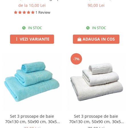
cm, bumbac, fucsia
de la 10,00 Lei
90,00 Lei
1 Review
IN STOC
IN STOC
VEZI VARIANTE
ADAUGA IN COS
-7%
Set 3 prosoape de baie
Set 3 prosoape de baie
70x130 cm, 50x90 cm, 30x50
70x130 cm, 50x90 cm, 30x50
cm, bumbac, cyan
cm, bumbac, alb