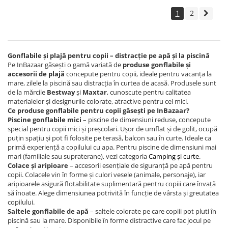
1
2
Gonflabile și plajă pentru copii – distracție pe apă și la piscină
Pe InBazaar găsești o gamă variată de
produse gonflabile și
accesorii de plajă
concepute pentru copii, ideale pentru vacanța la
mare, zilele la piscină sau distracția în curtea de acasă. Produsele sunt
de la mărcile
Bestway
și
Maxtar
, cunoscute pentru calitatea
materialelor și designurile colorate, atractive pentru cei mici.
Ce produse gonflabile pentru copii găsești pe InBazaar?
Piscine gonflabile mici
– piscine de dimensiuni reduse, concepute
special pentru copii mici și preșcolari. Ușor de umflat și de golit, ocupă
puțin spațiu și pot fi folosite pe terasă, balcon sau în curte. Ideale ca
primă experiență a copilului cu apa. Pentru piscine de dimensiuni mai
mari (familiale sau supraterane), vezi categoria
Camping și curte
.
Colace și aripioare
– accesorii esențiale de siguranță pe apă pentru
copii. Colacele vin în forme și culori vesele (animale, personaje), iar
aripioarele asigură flotabilitate suplimentară pentru copiii care învață
să înoate. Alege dimensiunea potrivită în funcție de vârsta și greutatea
copilului.
Saltele gonflabile de apă
– saltele colorate pe care copiii pot pluti în
piscină sau la mare. Disponibile în forme distractive care fac jocul pe