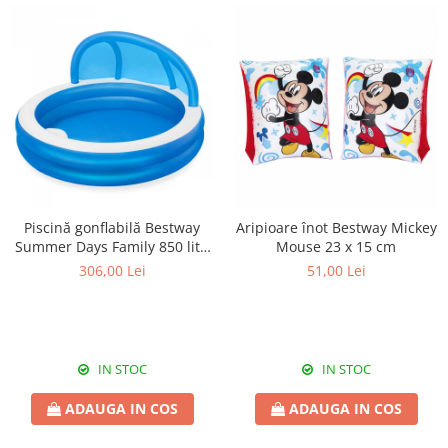
Piscină gonflabilă Bestway
Aripioare înot Bestway Mickey
Summer Days Family 850 litri
Mouse 23 x 15 cm
232 x 232 x 140 cm
306,00 Lei
51,00 Lei
IN STOC
IN STOC
ADAUGA IN COS
ADAUGA IN COS