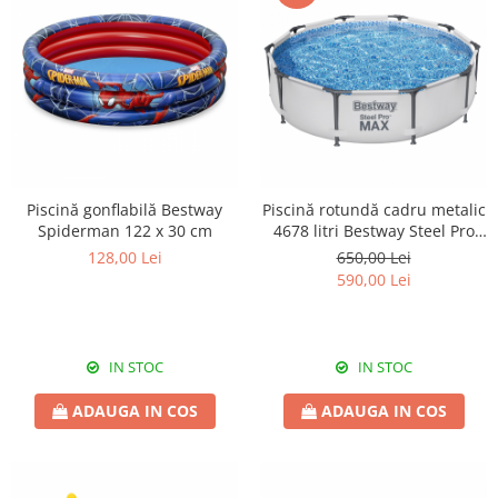
Piscină gonflabilă Bestway
Piscină rotundă cadru metalic
Spiderman 122 x 30 cm
4678 litri Bestway Steel Pro
Max 305x76 cm
128,00 Lei
650,00 Lei
590,00 Lei
IN STOC
IN STOC
ADAUGA IN COS
ADAUGA IN COS