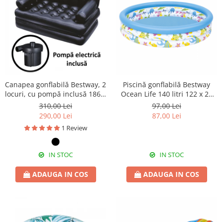
Canapea gonflabilă Bestway, 2
Piscină gonflabilă Bestway
locuri, cu pompă inclusă 186 x
Ocean Life 140 litri 122 x 25
145 x 64 cm
cm
310,00 Lei
97,00 Lei
290,00 Lei
87,00 Lei
1 Review
IN STOC
IN STOC
ADAUGA IN COS
ADAUGA IN COS