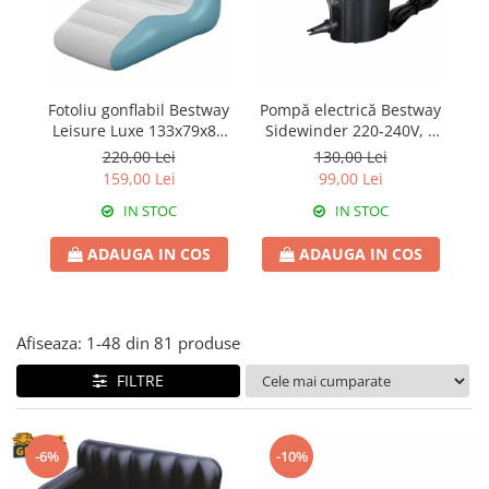
Fotoliu gonflabil Bestway
Pompă electrică Bestway
Leisure Luxe 133x79x88
Sidewinder 220-240V, 3
3
cm
adaptoare, 12x10.5x14.8
P
220,00 Lei
130,00 Lei
cm
159,00 Lei
99,00 Lei
IN STOC
IN STOC
ADAUGA IN COS
ADAUGA IN COS
Afiseaza:
1-
48
din
81
produse
FILTRE
-6%
-10%