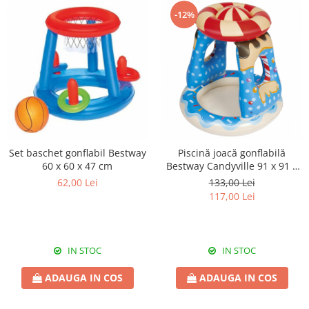
-12%
Set baschet gonflabil Bestway
Piscină joacă gonflabilă
60 x 60 x 47 cm
Bestway Candyville 91 x 91 x
89 cm
62,00 Lei
133,00 Lei
117,00 Lei
IN STOC
IN STOC
ADAUGA IN COS
ADAUGA IN COS