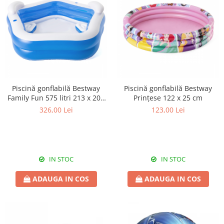
Piscină gonflabilă Bestway
Piscină gonflabilă Bestway
Family Fun 575 litri 213 x 206
Prințese 122 x 25 cm
x 69 cm
326,00 Lei
123,00 Lei
IN STOC
IN STOC
ADAUGA IN COS
ADAUGA IN COS