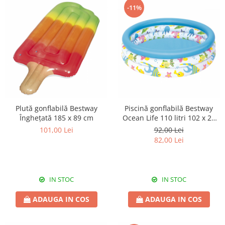
-11%
Plută gonflabilă Bestway
Piscină gonflabilă Bestway
Înghețată 185 x 89 cm
Ocean Life 110 litri 102 x 25
cm
101,00 Lei
92,00 Lei
82,00 Lei
IN STOC
IN STOC
ADAUGA IN COS
ADAUGA IN COS