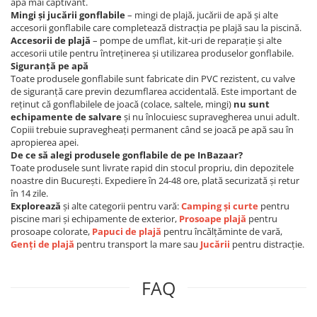
apă mai captivant.
Mingi și jucării gonflabile
– mingi de plajă, jucării de apă și alte
accesorii gonflabile care completează distracția pe plajă sau la piscină.
Accesorii de plajă
– pompe de umflat, kit-uri de reparație și alte
accesorii utile pentru întreținerea și utilizarea produselor gonflabile.
Siguranță pe apă
Toate produsele gonflabile sunt fabricate din PVC rezistent, cu valve
de siguranță care previn dezumflarea accidentală. Este important de
reținut că gonflabilele de joacă (colace, saltele, mingi)
nu sunt
echipamente de salvare
și nu înlocuiesc supravegherea unui adult.
Copiii trebuie supravegheați permanent când se joacă pe apă sau în
apropierea apei.
De ce să alegi produsele gonflabile de pe InBazaar?
Toate produsele sunt livrate rapid din stocul propriu, din depozitele
noastre din București. Expediere în 24-48 ore, plată securizată și retur
în 14 zile.
Explorează
și alte categorii pentru vară:
Camping și curte
pentru
piscine mari și echipamente de exterior,
Prosoape plajă
pentru
prosoape colorate,
Papuci de plajă
pentru încălțăminte de vară,
Genți de plajă
pentru transport la mare sau
Jucării
pentru distracție.
FAQ