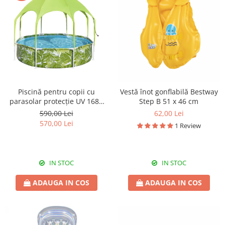
Piscină pentru copii cu
Vestă înot gonflabilă Bestway
parasolar protecție UV 1688
Step B 51 x 46 cm
litri Bestway 244x51 cm
590,00 Lei
62,00 Lei
570,00 Lei
1 Review
IN STOC
IN STOC
ADAUGA IN COS
ADAUGA IN COS