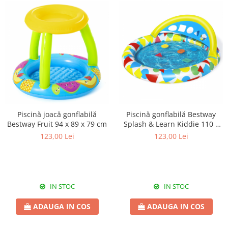
Piscină joacă gonflabilă
Piscină gonflabilă Bestway
Bestway Fruit 94 x 89 x 79 cm
Splash & Learn Kiddie 110 x
110 x 46 cm
123,00 Lei
123,00 Lei
IN STOC
IN STOC
ADAUGA IN COS
ADAUGA IN COS