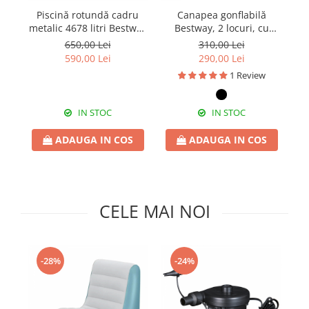
Pături cu blăniță
Piscină rotundă cadru
Canapea gonflabilă
Pilote cu blăniță
metalic 4678 litri Bestway
Bestway, 2 locuri, cu
3
Steel Pro Max 305x76 cm
pompă inclusă 186 x 145
P
650,00 Lei
310,00 Lei
x 64 cm
590,00 Lei
290,00 Lei
1 Review
IN STOC
IN STOC
ADAUGA IN COS
ADAUGA IN COS
CELE MAI NOI
-28%
-24%