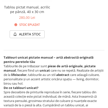
Tablou pictat manual, acrilic
pe pânză, 40 x 30 cm
280,00 Lei
STOC EPUIZAT
ALERTA STOC
Tablouri unicat pictate manual – artă abstractă originală
pentru peretele tău
Tablourile de pe InBazaar sunt
piese de artă originale, pictate
manual
, fiecare fiind un
unicat
care nu se repetă. Realizate de artiștii
de la
lifeiscolor
, tablourile au un stil
abstract
care adaugă culoare,
personalitate și un accent artistic oricărui spațiu — living, dormitor,
birou sau hol.
De ce tablouri unicat?
Spre deosebire de printurile reproduse în serie, fiecare tablou din
această colecție este pictat individual, de mână. Asta înseamnă că
textura pensulei, grosimea stratului de culoare și nuanțele exacte
variază de la o piesă la alta. Cumpărând un tablou unicat, ai