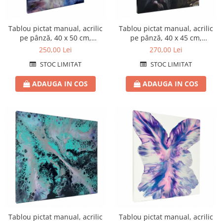
Tablou pictat manual, acrilic
Tablou pictat manual, acrilic
pe pânză, 40 x 50 cm,
pe pânză, 40 x 45 cm,
iridescent
iridescent
250,00 Lei
270,00 Lei
STOC LIMITAT
STOC LIMITAT
ADAUGA IN COS
ADAUGA IN COS
Tablou pictat manual, acrilic
Tablou pictat manual, acrilic