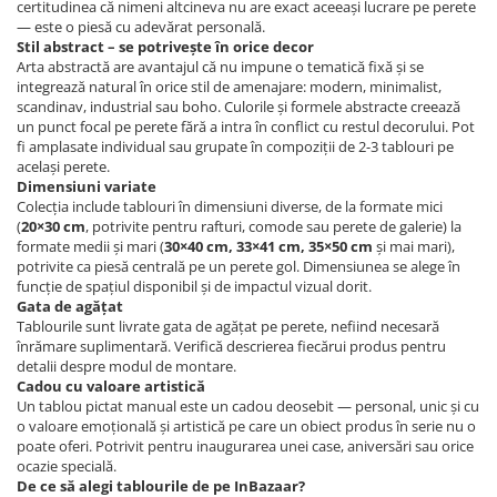
certitudinea că nimeni altcineva nu are exact aceeași lucrare pe perete
— este o piesă cu adevărat personală.
Stil abstract – se potrivește în orice decor
Arta abstractă are avantajul că nu impune o tematică fixă și se
integrează natural în orice stil de amenajare: modern, minimalist,
scandinav, industrial sau boho. Culorile și formele abstracte creează
un punct focal pe perete fără a intra în conflict cu restul decorului. Pot
fi amplasate individual sau grupate în compoziții de 2-3 tablouri pe
același perete.
Dimensiuni variate
Colecția include tablouri în dimensiuni diverse, de la formate mici
(
20×30 cm
, potrivite pentru rafturi, comode sau perete de galerie) la
formate medii și mari (
30×40 cm, 33×41 cm, 35×50 cm
și mai mari),
potrivite ca piesă centrală pe un perete gol. Dimensiunea se alege în
funcție de spațiul disponibil și de impactul vizual dorit.
Gata de agățat
Tablourile sunt livrate gata de agățat pe perete, nefiind necesară
înrămare suplimentară. Verifică descrierea fiecărui produs pentru
detalii despre modul de montare.
Cadou cu valoare artistică
Un tablou pictat manual este un cadou deosebit — personal, unic și cu
o valoare emoțională și artistică pe care un obiect produs în serie nu o
poate oferi. Potrivit pentru inaugurarea unei case, aniversări sau orice
ocazie specială.
De ce să alegi tablourile de pe InBazaar?