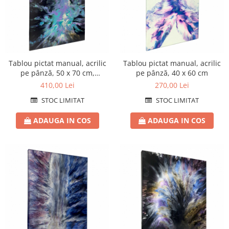
Tablou pictat manual, acrilic
Tablou pictat manual, acrilic
pe pânză, 50 x 70 cm,
pe pânză, 40 x 60 cm
iridescent
410,00 Lei
270,00 Lei
STOC LIMITAT
STOC LIMITAT
ADAUGA IN COS
ADAUGA IN COS