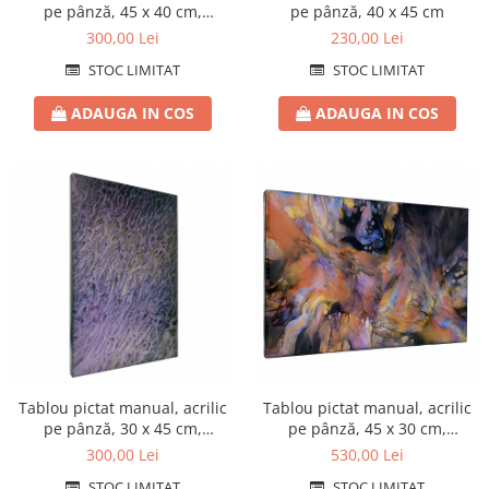
pe pânză, 45 x 40 cm,
pe pânză, 40 x 45 cm
iridescent
300,00 Lei
230,00 Lei
STOC LIMITAT
STOC LIMITAT
ADAUGA IN COS
ADAUGA IN COS
Tablou pictat manual, acrilic
Tablou pictat manual, acrilic
pe pânză, 30 x 45 cm,
pe pânză, 45 x 30 cm,
iridescent
iridescent, finisat cu rășină
300,00 Lei
530,00 Lei
STOC LIMITAT
STOC LIMITAT