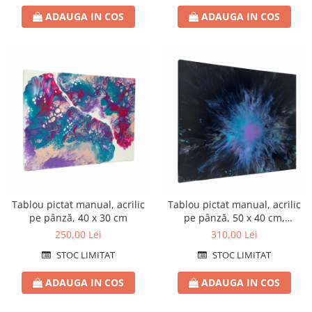
ADAUGA IN COS
ADAUGA IN COS
Tablou pictat manual, acrilic
Tablou pictat manual, acrilic
pe pânză, 40 x 30 cm
pe pânză, 50 x 40 cm,
iridescent
250,00 Lei
310,00 Lei
STOC LIMITAT
STOC LIMITAT
ADAUGA IN COS
ADAUGA IN COS