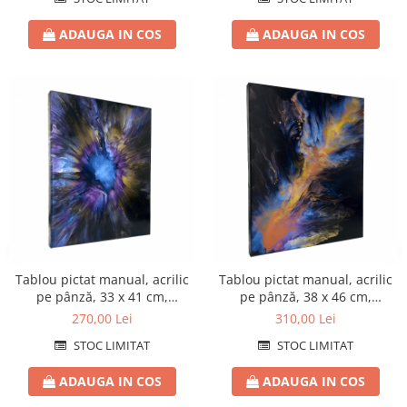
ADAUGA IN COS
ADAUGA IN COS
Tablou pictat manual, acrilic
Tablou pictat manual, acrilic
pe pânză, 33 x 41 cm,
pe pânză, 38 x 46 cm,
iridescent
iridescent
270,00 Lei
310,00 Lei
STOC LIMITAT
STOC LIMITAT
ADAUGA IN COS
ADAUGA IN COS