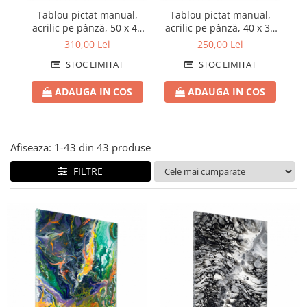
Pături cu blăniță
Tablou pictat manual,
Tablou pictat manual,
Pilote cu blăniță
acrilic pe pânză, 50 x 40
acrilic pe pânză, 40 x 30
ac
cm, iridescent
cm
310,00 Lei
250,00 Lei
STOC LIMITAT
STOC LIMITAT
ADAUGA IN COS
ADAUGA IN COS
Afiseaza:
1-
43
din
43
produse
FILTRE