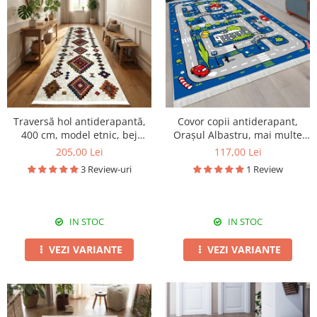
Traversă hol antiderapantă,
Covor copii antiderapant,
400 cm, model etnic, bej
Orașul Albastru, mai multe
multicolor
dimensiuni
205,00 Lei
117,00 Lei
3 Review-uri
1 Review
IN STOC
IN STOC
VEZI VARIANTE
VEZI VARIANTE