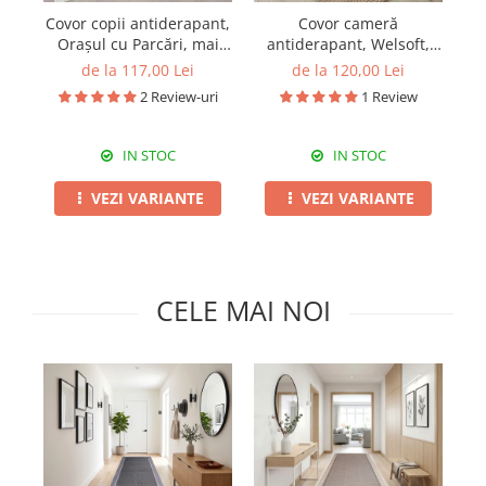
Pături cu blăniță
Covor copii antiderapant,
Covor cameră
Pilote cu blăniță
Orașul cu Parcări, mai
antiderapant, Welsoft,
multe dimensiuni
acolade bej, mai multe
m
de la 117,00 Lei
de la 120,00 Lei
dimensiuni
2 Review-uri
1 Review
IN STOC
IN STOC
VEZI VARIANTE
VEZI VARIANTE
CELE MAI NOI