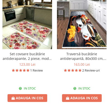
Set covoare bucătărie
Traversă bucătărie
antiderapante, 2 piese, model
antiderapantă, 80x300 cm,
floral multicolor
poliester, maro, model Căni
123,00 Lei
163,00 Lei
de cafea
1 Review
2 Review-uri
IN STOC
IN STOC
ADAUGA IN COS
ADAUGA IN COS