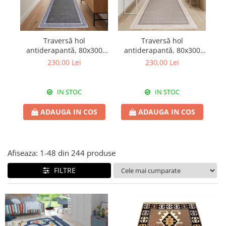
Traversă hol
Traversă hol
antiderapantă, 80x300
antiderapantă, 80x300
a
cm, cu Aspect de Sisal,
cm, cu Aspect de Sisal,
de
230,00 Lei
230,00 Lei
Țesătură plată, Gri,
Țesătură plată, Bej,
TRV5032
TRV5012
IN STOC
IN STOC
ADAUGA IN COS
ADAUGA IN COS
Afiseaza:
1-
48
din
244
produse
FILTRE