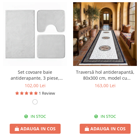
Set covoare baie
Traversă hol antiderapantă,
antiderapante, 3 piese,
80x300 cm, model cu
design minimalist cu acolade
medalioane și chenar grecesc
102,00 Lei
163,00 Lei
1 Review
IN STOC
IN STOC
ADAUGA IN COS
ADAUGA IN COS