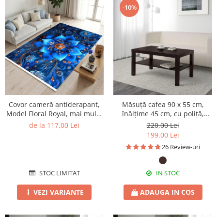
-10%
Covor cameră antiderapant,
Măsuță cafea 90 x 55 cm,
Model Floral Royal, mai multe
înălțime 45 cm, cu poliță,
dimensiuni
wenghe
de la 117,00 Lei
220,00 Lei
199,00 Lei
26 Review-uri
STOC LIMITAT
IN STOC
VEZI VARIANTE
ADAUGA IN COS