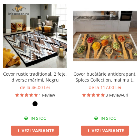
Covor rustic tradițional, 2 fețe,
Covor bucătărie antiderapant,
diverse mărimi, Negru
Spices Collection, mai multe
dimensiuni
de la 46,00 Lei
de la 117,00 Lei
1 Review
3 Review-uri
IN STOC
IN STOC
VEZI VARIANTE
VEZI VARIANTE