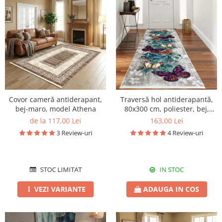
Covor cameră antiderapant,
Traversă hol antiderapantă,
bej-maro, model Athena
80x300 cm, poliester, bej,
model fluturi
de la 117,00 Lei
163,00 Lei
3 Review-uri
4 Review-uri
STOC LIMITAT
IN STOC
VEZI VARIANTE
ADAUGA IN COS