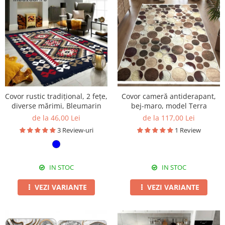
Covor rustic tradițional, 2 fețe,
Covor cameră antiderapant,
diverse mărimi, Bleumarin
bej-maro, model Terra
de la 46,00 Lei
de la 117,00 Lei
3 Review-uri
1 Review
IN STOC
IN STOC
VEZI VARIANTE
VEZI VARIANTE