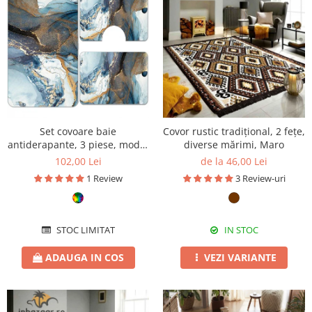
Set covoare baie
Covor rustic tradițional, 2 fețe,
antiderapante, 3 piese, model
diverse mărimi, Maro
albastru cu accente aurii
102,00 Lei
de la 46,00 Lei
1 Review
3 Review-uri
STOC LIMITAT
IN STOC
ADAUGA IN COS
VEZI VARIANTE