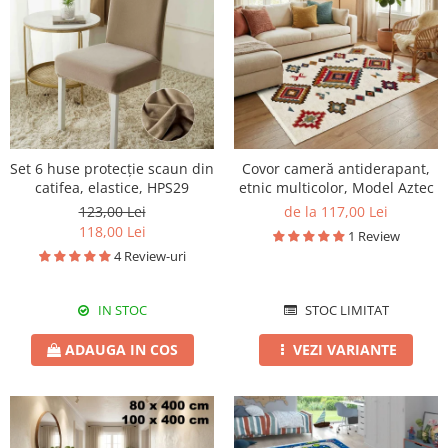
Set 6 huse protecție scaun din
Covor cameră antiderapant,
catifea, elastice, HPS29
etnic multicolor, Model Aztec
123,00 Lei
de la 117,00 Lei
118,00 Lei
1 Review
4 Review-uri
IN STOC
STOC LIMITAT
ADAUGA IN COS
VEZI VARIANTE