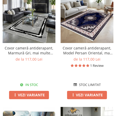
Covor cameră antiderapant,
Covor cameră antiderapant,
Marmură Gri, mai multe
Model Persan Oriental, mai
dimensiuni
multe dimensiuni
de la 117,00 Lei
de la 117,00 Lei
1 Review
IN STOC
STOC LIMITAT
VEZI VARIANTE
VEZI VARIANTE