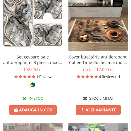
Set covoare baie
Covor bucătărie antiderapant,
antiderapante, 3 piese, model
Coffee Time Rustic, mai multe
abstract gri cu accente aurii
dimensiuni
102,00 Lei
de la 117,00 Lei
1 Review
4 Review-uri
IN STOC
STOC LIMITAT
ADAUGA IN COS
VEZI VARIANTE