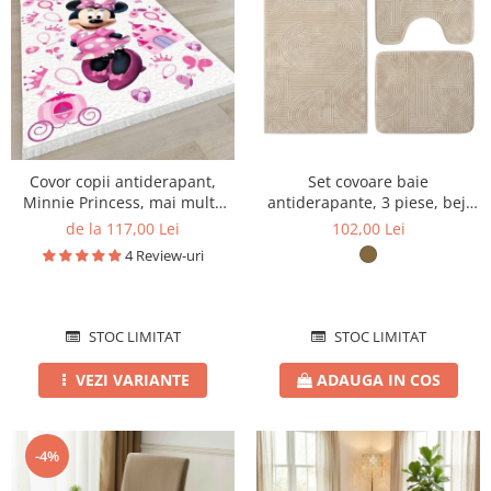
Covor copii antiderapant,
Set covoare baie
Minnie Princess, mai multe
antiderapante, 3 piese, bej,
dimensiuni
textură soft cu acolade
de la 117,00 Lei
102,00 Lei
4 Review-uri
STOC LIMITAT
STOC LIMITAT
VEZI VARIANTE
ADAUGA IN COS
-4%