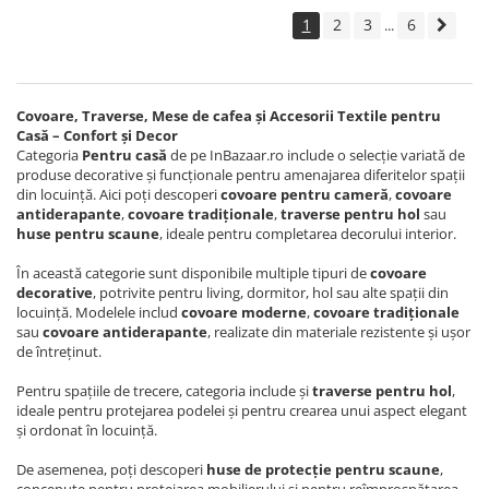
1
2
3
6
...
Covoare, Traverse, Mese de cafea și Accesorii Textile pentru
Casă – Confort și Decor
Categoria
Pentru casă
de pe InBazaar.ro include o selecție variată de
produse decorative și funcționale pentru amenajarea diferitelor spații
din locuință. Aici poți descoperi
covoare pentru cameră
,
covoare
antiderapante
,
covoare tradiționale
,
traverse pentru hol
sau
huse pentru scaune
, ideale pentru completarea decorului interior.
În această categorie sunt disponibile multiple tipuri de
covoare
decorative
, potrivite pentru living, dormitor, hol sau alte spații din
locuință. Modelele includ
covoare moderne
,
covoare tradiționale
sau
covoare antiderapante
, realizate din materiale rezistente și ușor
de întreținut.
Pentru spațiile de trecere, categoria include și
traverse pentru hol
,
ideale pentru protejarea podelei și pentru crearea unui aspect elegant
și ordonat în locuință.
De asemenea, poți descoperi
huse de protecție pentru scaune
,