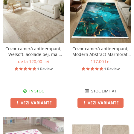
Covor cameră antiderapant,
Covor cameră antiderapant,
Welsoft, acolade bej, mai
Modern Abstract Marmorat,
multe dimensiuni
mai multe dimensiuni
de la 120,00 Lei
117,00 Lei
1 Review
1 Review
IN STOC
STOC LIMITAT
VEZI VARIANTE
VEZI VARIANTE