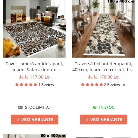
Covor cameră antiderapant,
Traversă hol antiderapantă,
model Safari, diferite
400 cm, model cu cercuri, bej-
dimensiuni
maro
de la 117,00 Lei
de la 178,00 Lei
1 Review
2 Review-uri
STOC LIMITAT
IN STOC
VEZI VARIANTE
VEZI VARIANTE