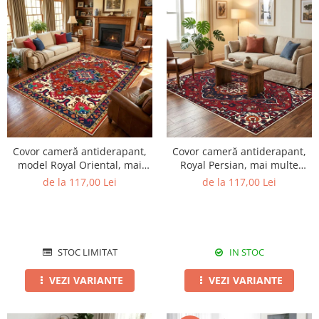
Covor cameră antiderapant,
Covor cameră antiderapant,
model Royal Oriental, mai
Royal Persian, mai multe
multe dimensiuni
dimensiuni
de la 117,00 Lei
de la 117,00 Lei
STOC LIMITAT
IN STOC
VEZI VARIANTE
VEZI VARIANTE