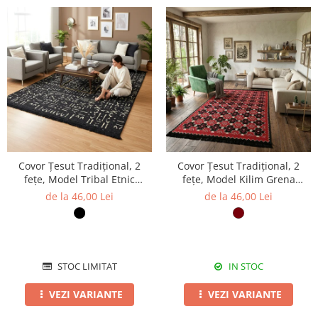
Covor Țesut Tradițional, 2
Covor Țesut Tradițional, 2
fețe, Model Tribal Etnic
fețe, Model Kilim Grena
Negru-Bej, diverse
Negru, diverse dimensiuni
de la 46,00 Lei
de la 46,00 Lei
dimensiuni
STOC LIMITAT
IN STOC
VEZI VARIANTE
VEZI VARIANTE