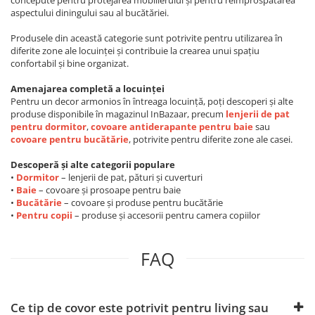
concepute pentru protejarea mobilierului și pentru reîmprospătarea
aspectului diningului sau al bucătăriei.
Produsele din această categorie sunt potrivite pentru utilizarea în
diferite zone ale locuinței și contribuie la crearea unui spațiu
confortabil și bine organizat.
Amenajarea completă a locuinței
Pentru un decor armonios în întreaga locuință, poți descoperi și alte
produse disponibile în magazinul InBazaar, precum
lenjerii de pat
pentru dormitor
,
covoare antiderapante pentru baie
sau
covoare pentru bucătărie
, potrivite pentru diferite zone ale casei.
Descoperă și alte categorii populare
•
Dormitor
– lenjerii de pat, pături și cuverturi
•
Baie
– covoare și prosoape pentru baie
•
Bucătărie
– covoare și produse pentru bucătărie
•
Pentru copii
– produse și accesorii pentru camera copiilor
FAQ
Ce tip de covor este potrivit pentru living sau