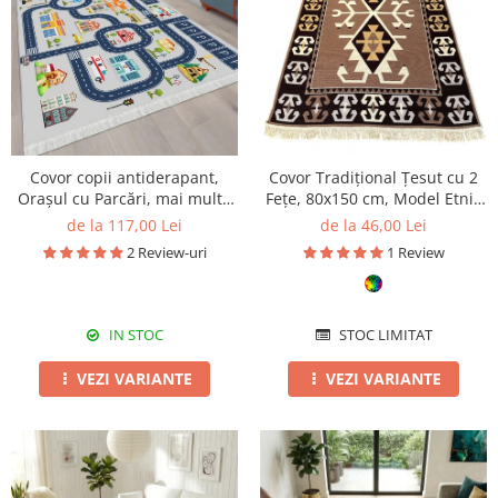
Covor copii antiderapant,
Covor Tradițional Țesut cu 2
Orașul cu Parcări, mai multe
Fețe, 80x150 cm, Model Etnic
dimensiuni
Maro-Bej
de la 117,00 Lei
de la 46,00 Lei
2 Review-uri
1 Review
IN STOC
STOC LIMITAT
VEZI VARIANTE
VEZI VARIANTE