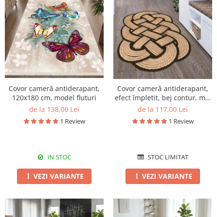
Covor cameră antiderapant,
Covor cameră antiderapant,
120x180 cm, model fluturi
efect împletit, bej contur, mai
multe dimensiuni
de la 138,00 Lei
de la 117,00 Lei
1 Review
1 Review
IN STOC
STOC LIMITAT
VEZI VARIANTE
VEZI VARIANTE