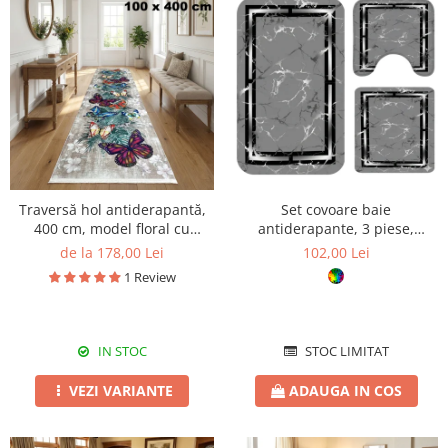
Traversă hol antiderapantă,
Set covoare baie
400 cm, model floral cu
antiderapante, 3 piese,
fluturi, multicolor
design marmură modernă
de la 178,00 Lei
102,00 Lei
1 Review
IN STOC
STOC LIMITAT
VEZI VARIANTE
ADAUGA IN COS