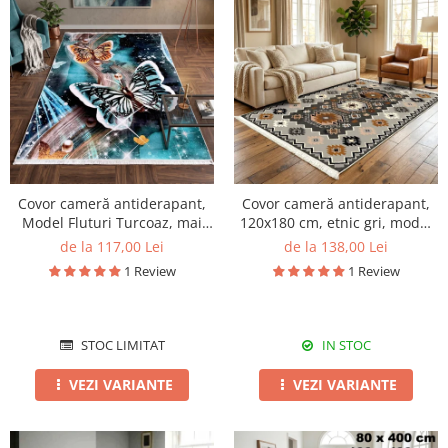
Covor cameră antiderapant,
Covor cameră antiderapant,
Model Fluturi Turcoaz, mai
120x180 cm, etnic gri, model
multe dimensiuni
Atlas
de la 117,00 Lei
de la 138,00 Lei
1 Review
1 Review
STOC LIMITAT
IN STOC
VEZI VARIANTE
VEZI VARIANTE