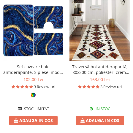
Set covoare baie
Traversă hol antiderapantă,
antiderapante, 3 piese, model
80x300 cm, poliester, crem,
abstract cu accente aurii
model etnic
102,00 Lei
163,00 Lei
3 Review-uri
3 Review-uri
STOC LIMITAT
IN STOC
ADAUGA IN COS
ADAUGA IN COS