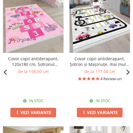
Covor copii antiderapant,
Covor copii antiderapant,
120x180 cm, Șotronul
Șotron și Mașinuțe, mai multe
Prințesei
dimensiuni
de la 158,00 Lei
de la 117,00 Lei
4 Review-uri
IN STOC
IN STOC
VEZI VARIANTE
VEZI VARIANTE