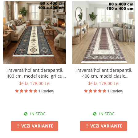
Traversă hol antiderapantă,
Traversă hol antiderapantă,
400 cm, model etnic, gri cu
400 cm, model clasic
bej
geometric, bej-maro
de la 178,00 Lei
de la 178,00 Lei
1 Review
1 Review
IN STOC
IN STOC
VEZI VARIANTE
VEZI VARIANTE