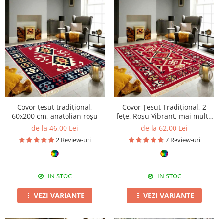
Covor țesut tradițional,
Covor Țesut Tradițional, 2
60x200 cm, anatolian roșu
fețe, Roșu Vibrant, mai multe
dimensiuni
de la 46,00 Lei
de la 62,00 Lei
2 Review-uri
7 Review-uri
IN STOC
IN STOC
VEZI VARIANTE
VEZI VARIANTE