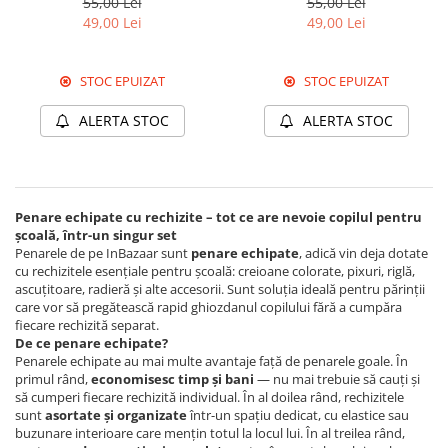
55,00 Lei
55,00 Lei
49,00 Lei
49,00 Lei
STOC EPUIZAT
STOC EPUIZAT
ALERTA STOC
ALERTA STOC
Penare echipate cu rechizite – tot ce are nevoie copilul pentru
școală, într-un singur set
Penarele de pe InBazaar sunt
penare echipate
, adică vin deja dotate
cu rechizitele esențiale pentru școală: creioane colorate, pixuri, riglă,
ascuțitoare, radieră și alte accesorii. Sunt soluția ideală pentru părinții
care vor să pregătească rapid ghiozdanul copilului fără a cumpăra
fiecare rechizită separat.
De ce penare echipate?
Penarele echipate au mai multe avantaje față de penarele goale. În
primul rând,
economisesc timp și bani
— nu mai trebuie să cauți și
să cumperi fiecare rechizită individual. În al doilea rând, rechizitele
sunt
asortate și organizate
într-un spațiu dedicat, cu elastice sau
buzunare interioare care mențin totul la locul lui. În al treilea rând,