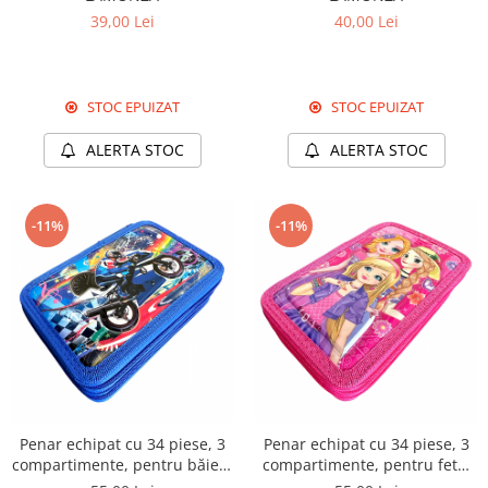
39,00 Lei
40,00 Lei
STOC EPUIZAT
STOC EPUIZAT
ALERTA STOC
ALERTA STOC
-11%
-11%
Penar echipat cu 34 piese, 3
Penar echipat cu 34 piese, 3
compartimente, pentru băieți,
compartimente, pentru fete,
PNB05
PNF04