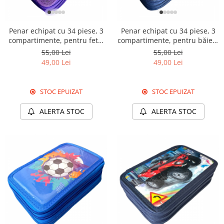
Pături cu blăniță
1
2
3
4
5
1
2
3
4
5
Pilote cu blăniță
Penar echipat cu 34 piese, 3
Penar echipat cu 34 piese, 3
compartimente, pentru fete,
compartimente, pentru băieți,
PNF05
PNB01
55,00 Lei
55,00 Lei
49,00 Lei
49,00 Lei
STOC EPUIZAT
STOC EPUIZAT
ALERTA STOC
ALERTA STOC