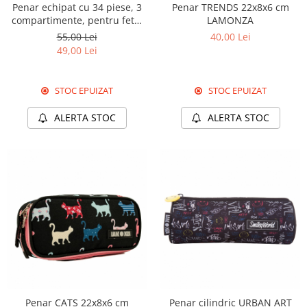
Penar echipat cu 34 piese, 3
Penar TRENDS 22x8x6 cm
compartimente, pentru fete,
LAMONZA
PNF03
55,00 Lei
40,00 Lei
49,00 Lei
STOC EPUIZAT
STOC EPUIZAT
ALERTA STOC
ALERTA STOC
Penar CATS 22x8x6 cm
Penar cilindric URBAN ART