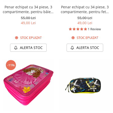
Penar echipat cu 34 piese, 3
Penar echipat cu 34 piese, 3
compartimente, pentru băieți,
compartimente, pentru fete,
PNB04
PNF02
55,00 Lei
55,00 Lei
49,00 Lei
49,00 Lei
1 Review
STOC EPUIZAT
STOC EPUIZAT
ALERTA STOC
ALERTA STOC
-11%