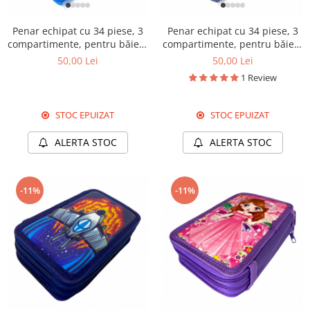
1
2
3
4
5
1
2
3
4
5
Penar echipat cu 34 piese, 3
Penar echipat cu 34 piese, 3
compartimente, pentru băieți,
compartimente, pentru băieți,
PNB02
PNB03
50,00 Lei
50,00 Lei
1 Review
STOC EPUIZAT
STOC EPUIZAT
ALERTA STOC
ALERTA STOC
-11%
-11%