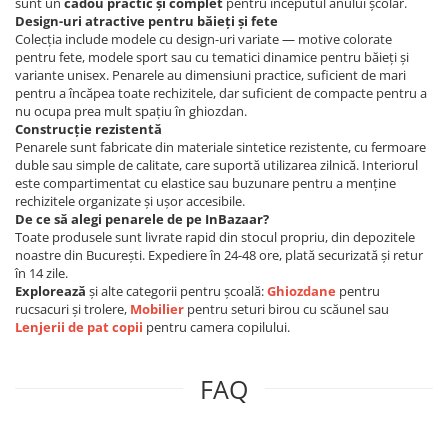
sunt un
cadou practic și complet
pentru începutul anului școlar.
Design-uri atractive pentru băieți și fete
Colecția include modele cu design-uri variate — motive colorate
pentru fete, modele sport sau cu tematici dinamice pentru băieți și
variante unisex. Penarele au dimensiuni practice, suficient de mari
pentru a încăpea toate rechizitele, dar suficient de compacte pentru a
nu ocupa prea mult spațiu în ghiozdan.
Construcție rezistentă
Penarele sunt fabricate din materiale sintetice rezistente, cu fermoare
duble sau simple de calitate, care suportă utilizarea zilnică. Interiorul
este compartimentat cu elastice sau buzunare pentru a menține
rechizitele organizate și ușor accesibile.
De ce să alegi penarele de pe InBazaar?
Toate produsele sunt livrate rapid din stocul propriu, din depozitele
noastre din București. Expediere în 24-48 ore, plată securizată și retur
în 14 zile.
Explorează
și alte categorii pentru școală:
Ghiozdane
pentru
rucsacuri și trolere,
Mobilier
pentru seturi birou cu scăunel sau
Lenjerii de pat copii
pentru camera copilului.
FAQ