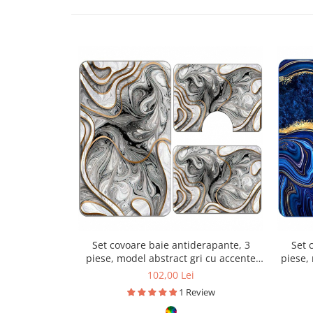
Set covoare baie antiderapante, 3
Set 
piese, model abstract gri cu accente
piese,
aurii
102,00 Lei
1 Review