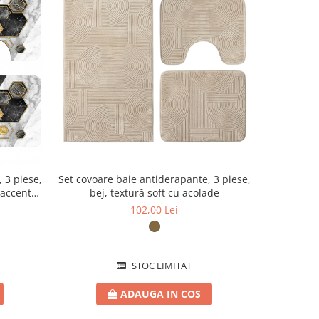
 3 piese,
Set covoare baie antiderapante, 3 piese,
Set covoar
accente
bej, textură soft cu acolade
mo
102,00 Lei
STOC LIMITAT
ADAUGA IN COS