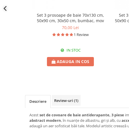
Set 3 prosoape de baie 70x130 cm,
Set 
50x90 cm, 30x50 cm, bumbac, mov
50x90 
70,00 Lei
1 Review
IN STOC
ADAUGA IN COS
Review-uri
(1)
Descriere
Acest
set de covoare de baie antiderapante, 3 piese
im
abstract modern
, în nuanțe de albastru, gri și alb, cu
acc
adaugă un aer sofisticat băii tale. Modelul artistic creează