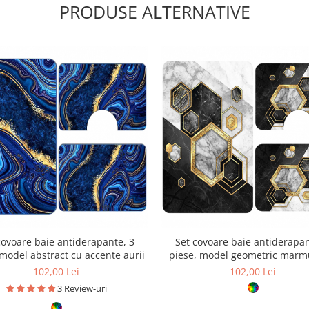
PRODUSE ALTERNATIVE
covoare baie antiderapante, 3
Set covoare baie antiderapan
 model abstract cu accente aurii
piese, model geometric marm
accente aurii
102,00 Lei
102,00 Lei
3 Review-uri