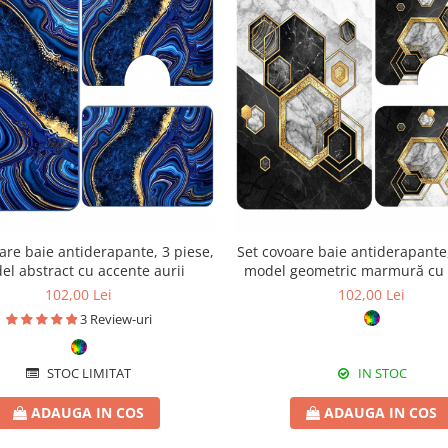
are baie antiderapante, 3 piese,
Set covoare baie antiderapante,
l abstract cu accente aurii
model geometric marmură cu 
aurii
102,00 Lei
102,00 Lei
3 Review-uri
STOC LIMITAT
IN STOC
ADAUGA IN COS
ADAUGA IN COS