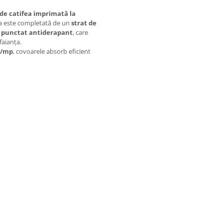
de catifea imprimată la
ura este completată de un
strat de
u punctat antiderapant
, care
faianța.
g/mp
, covoarele absorb eficient