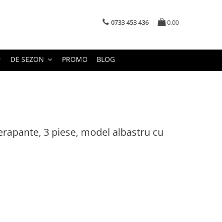
0733 453 436
0,00
DE SEZON
PROMO
BLOG
erapante, 3 piese, model albastru cu