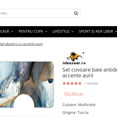
 CASĂ
PENTRU COPII
LIFESTYLE
SPORT ȘI AER LIBER
el albastru cu accente aurii
Set covoare baie antid
accente aurii
1 Review
102,00 Lei
Culoare
:
Multicolor
Origine
:
Turcia