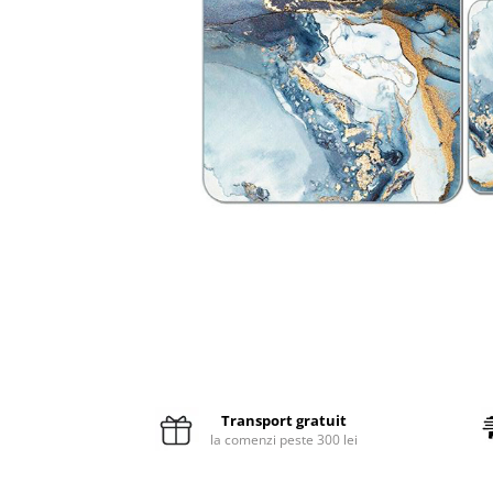
Pături cu blăniță
Pilote cu blăniță
Transport gratuit
la comenzi peste 300 lei