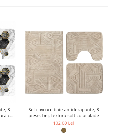
te, 3
Set covoare baie antiderapante, 3
Set covoar
ură cu
piese, bej, textură soft cu acolade
piese, mo
102,00 Lei