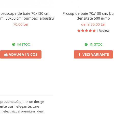
3 prosoape de baie 70x130 cm,
Prosop de baie 70x130 cm, b
cm, 30x50 cm, bumbac, albastru
densitate 500 g/mp
70,00 Lei
de la 30,00 Lei
1 Review
IN STOC
IN STOC
ADAUGA IN COS
VEZI VARIANTE
presionează printr-un
design
ente aurii elegante
, care
 un efect vizual premium, ideal