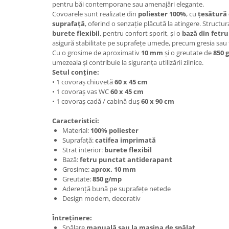
pentru băi contemporane sau amenajări elegante.
Covoarele sunt realizate din
poliester 100%
, cu
țesătură 
suprafață
, oferind o senzație plăcută la atingere. Struct
burete flexibil
, pentru confort sporit, și o
bază din fetr
asigură stabilitate pe suprafețe umede, precum gresia sau 
Cu o grosime de aproximativ
10 mm
și o greutate de
850 
umezeala și contribuie la siguranța utilizării zilnice.
Setul conține:
• 1 covoraș chiuvetă
60 x 45 cm
• 1 covoraș vas WC
60 x 45 cm
• 1 covoraș cadă / cabină duș
60 x 90 cm
Caracteristici:
Material:
100% poliester
Suprafață:
catifea imprimată
Strat interior:
burete flexibil
Bază:
fetru punctat antiderapant
Grosime:
aprox. 10 mm
Greutate:
850 g/mp
Aderență bună pe suprafețe netede
Design modern, decorativ
Întreținere:
Spălare
manuală sau la mașina de spălat