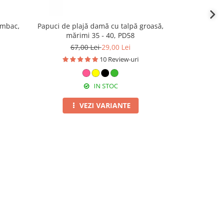
umbac,
Papuci de plajă damă cu talpă groasă,
Set 3 pros
mărimi 35 - 40, PD58
50x90 cm, 
67,00 Lei
29,00 Lei
10 Review-uri
IN STOC
VEZI VARIANTE