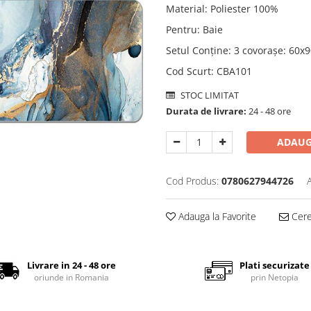
Material
:
Poliester 100%
Pentru
:
Baie
Setul Conține
:
3 covorașe: 60x
Cod Scurt
:
CBA101
STOC LIMITAT
Durata de livrare:
24 - 48 ore
ADAUG
Cod Produs:
0780627944726
Adauga la Favorite
Cere 
Livrare in 24 - 48 ore
Plati securizate
oriunde in Romania
prin Netopia