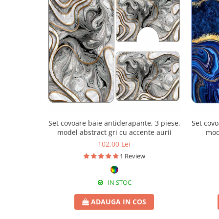
Set covoare baie antiderapante, 3 piese,
Set covo
model abstract gri cu accente aurii
mode
102,00 Lei
1 Review
IN STOC
ADAUGA IN COS