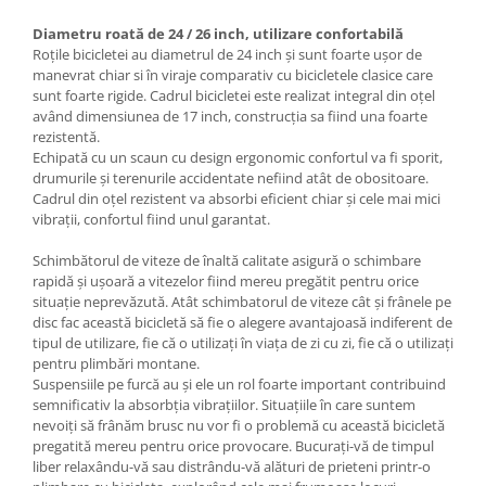
Diametru roată de 24 / 26 inch, utilizare confortabilă
Roțile bicicletei au diametrul de 24 inch și sunt foarte ușor de
manevrat chiar si în viraje comparativ cu bicicletele clasice care
sunt foarte rigide. Cadrul bicicletei este realizat integral din oțel
având dimensiunea de 17 inch, construcția sa fiind una foarte
rezistentă.
Echipată cu un scaun cu design ergonomic confortul va fi sporit,
drumurile și terenurile accidentate nefiind atât de obositoare.
Cadrul din oțel rezistent va absorbi eficient chiar și cele mai mici
vibrații, confortul fiind unul garantat.
Schimbătorul de viteze de înaltă calitate asigură o schimbare
rapidă și ușoară a vitezelor fiind mereu pregătit pentru orice
situație neprevăzută. Atât schimbatorul de viteze cât și frânele pe
disc fac această bicicletă să fie o alegere avantajoasă indiferent de
tipul de utilizare, fie că o utilizați în viața de zi cu zi, fie că o utilizați
pentru plimbări montane.
Suspensiile pe furcă au și ele un rol foarte important contribuind
semnificativ la absorbția vibrațiilor. Situațiile în care suntem
nevoiți să frânăm brusc nu vor fi o problemă cu această bicicletă
pregatită mereu pentru orice provocare. Bucurați-vă de timpul
liber relaxându-vă sau distrându-vă alături de prieteni printr-o