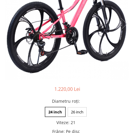
Pături cu blăniță
Pilote cu blăniță
1.220,00 Lei
Diametru roți
:
24 inch
26 inch
Viteze
:
21
Frâne
:
Pe disc