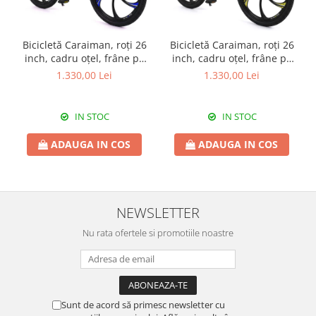
Bicicletă Caraiman, roți 26
Bicicletă Caraiman, roți 26
inch, cadru oțel, frâne pe
inch, cadru oțel, frâne pe
disc, bleumarin, BC125
disc, turcoaz, BC123
1.330,00 Lei
1.330,00 Lei
IN STOC
IN STOC
ADAUGA IN COS
ADAUGA IN COS
NEWSLETTER
Nu rata ofertele si promotiile noastre
Sunt de acord să primesc newsletter cu