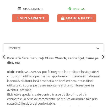
STOC LIMITAT
IN STOC
VEZI VARIANTE
ADAUGA IN COS
Descriere
Bicicletă Caraiman, roți 24 sau 26 inch, cadru oțel, frâne pe
disc, roz
Bicicletele CARAIMAN
pot fi integrate în totalitate în viața de zi
cu zi, pot fi utilizate pentru transportarea cumpărăturilor, drumul
la școală, călătorii, însă destinația de bază este muntele, fiind
utilizate cu succes pe trasee montane și drumuri forestiere, în
aventuri off-road.
Bicicletele special create pentru trasee de tip off-road vin
echipate cu o serie de caracteristici pentru ca drumurile tale prin
natură să fie sigure și confortabile.