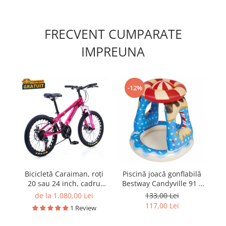
FRECVENT CUMPARATE
IMPREUNA
-12%
Bicicletă Caraiman, roți
Piscină joacă gonflabilă
Oc
20 sau 24 inch, cadru
Bestway Candyville 91 x
c
oțel, frâne pe disc, roz
91 x 89 cm
de la 1.080,00 Lei
133,00 Lei
117,00 Lei
1 Review