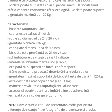
plimbare cu bicicleta, explorând cele mai frumoase locuri.
Bicicleta poate fi utilizată chiar și pentru mersul la școală fiind
atât o variantă economică cât și ecologică. Bicicleta poate suporta
o greutate maximă de 120 Kg.
Caracteristici:
- bicicletă Mountain Bike;
- cadrul este realizat din oțel;
- roțile au diametrul de 24 / 26 inch;
- greutate bicicletă - 16 kg;
- cadrul are dimensiunea de 17 inch;
- bicicleta este prevăzută cu 21 de viteze;
- schimbătoare de viteză de înaltă calitate;
- vitezele se schimbă foarte ușor și rapid;
- echipată cu suspensii pe furcă, confort sporit;
- frâne pe disc, nu provoacă deteriorări la nivelul roților;
- greutatea maximă suportată de bicicletă este de până în 120 kg;
- este destinată atât copiilor cât și adulților;
- mânere prevăzute cu suprafață anti-alunecare;
- accesoriul potrivit pentru plimbări pline de adrenalină;
- echipată cu șa cu design ergonomic;
INFO:
Pozele sunt cu titlu de prezentare, astfel pot exista
diferențe de nuanțe între fotografia de prezentare și produs