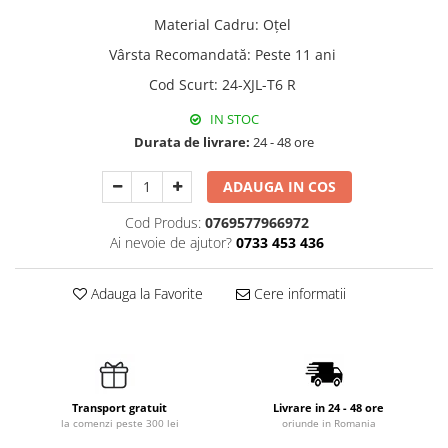
Material Cadru
:
Oțel
Vârsta Recomandată
:
Peste 11 ani
Cod Scurt
:
24-XJL-T6 R
IN STOC
Durata de livrare:
24 - 48 ore
ADAUGA IN COS
Cod Produs:
0769577966972
Ai nevoie de ajutor?
0733 453 436
Adauga la Favorite
Cere informatii
Transport gratuit
Livrare in 24 - 48 ore
la comenzi peste 300 lei
oriunde in Romania