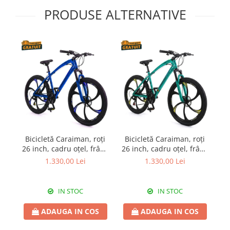
PRODUSE ALTERNATIVE
Bicicletă Caraiman, roți
Bicicletă Caraiman, roți
B
26 inch, cadru oțel, frâne
26 inch, cadru oțel, frâne
26
pe disc, bleumarin,
pe disc, turcoaz, BC123
1.330,00 Lei
1.330,00 Lei
BC125
IN STOC
IN STOC
ADAUGA IN COS
ADAUGA IN COS