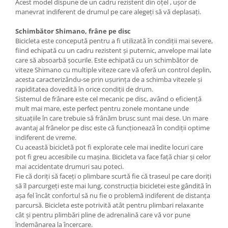
Acest model dispune de un cadru rezistent din oțel , ușor de
manevrat indiferent de drumul pe care alegeți să vă deplasați.
Schimbător Shimano, frâne pe disc
Bicicleta este concepută pentru a fi utilizată în condiții mai severe,
fiind echipată cu un cadru rezistent și puternic, anvelope mai late
care să absoarbă șocurile. Este echipată cu un schimbător de
viteze Shimano cu multiple viteze care vă oferă un control deplin,
acesta caracterizându-se prin ușurința de a schimba vitezele și
rapiditatea dovedită în orice condiții de drum.
Sistemul de frânare este cel mecanic pe disc, având o eficiență
mult mai mare, este perfect pentru zonele montane unde
situațiile în care trebuie să frânăm brusc sunt mai dese. Un mare
avantaj al frânelor pe disc este că funcționează în condiții optime
indiferent de vreme.
Cu această bicicletă pot fi explorate cele mai inedite locuri care
pot fi greu accesibile cu mașina. Bicicleta va face față chiar și celor
mai accidentate drumuri sau poteci.
Fie că doriți să faceți o plimbare scurtă fie că traseul pe care doriți
să îl parcurgeți este mai lung, construcția bicicletei este gândită în
așa fel încât confortul să nu fie o problemă indiferent de distanța
parcursă. Bicicleta este potrivită atât pentru plimbari relaxante
cât și pentru plimbări pline de adrenalină care vă vor pune
îndemânarea la încercare.