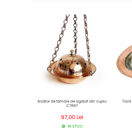
Arzător de tămâie de agățat din cupru
Tavă 
CTR67
97,00 Lei
IN STOC