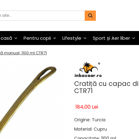
 casă
Pentru copii
Lifestyle
Sport și Aer liber
tă manual, 1100 ml CTR71
Cratiță cu capac di
CTR71
184,00 Lei
Origine
:
Turcia
Material
:
Cupru
Capacitate
:
1100 ml