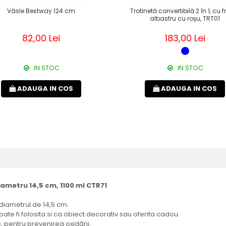
Vâsle Bestway 124 cm
Trotinetă convertibilă 2 în 1, cu f
albastru cu roșu, TRT01
82,00 Lei
183,00 Lei
IN STOC
IN STOC
ADAUGA IN COS
ADAUGA IN COS
iametru 14,5 cm, 1100 ml CTR71
diametrul de 14,5 cm.
ate fi folosita si ca obiect decorativ sau oferita cadou.
, pentru prevenirea oxidării.