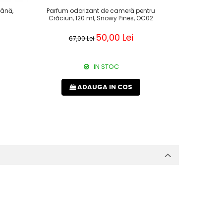
rână,
Parfum odorizant de cameră pentru
Geantă de p
Crăciun, 120 ml, Snowy Pines, OC02
buzu
50,00 Lei
67,00 Lei
61,
IN STOC
ADAUGA IN COS