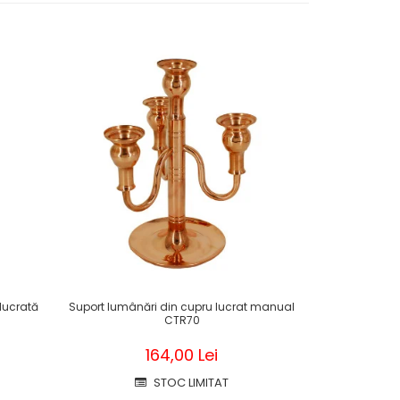
lucrată
Suport lumânări din cupru lucrat manual
Cană din c
CTR70
man
164,00 Lei
STOC LIMITAT