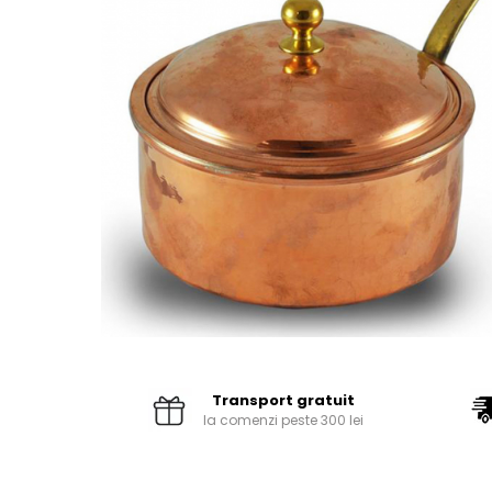
Pături cu blăniță
Pilote cu blăniță
Transport gratuit
la comenzi peste 300 lei