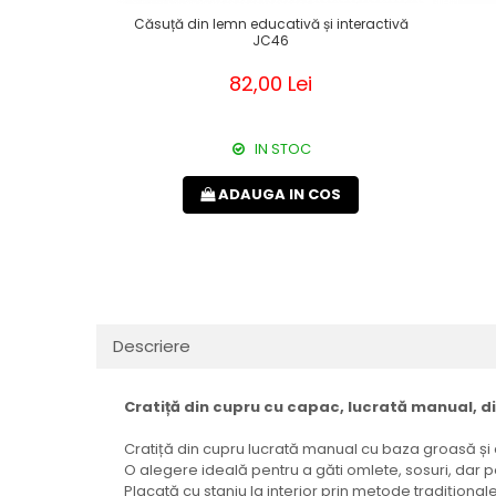
Căsuță din lemn educativă și interactivă
JC46
82,00 Lei
IN STOC
ADAUGA IN COS
Descriere
Cratiță din cupru cu capac, lucrată manual, d
Cratiță din cupru lucrată manual cu baza groasă și 
O alegere ideală pentru a găti omlete, sosuri, dar po
Placată cu staniu la interior prin metode tradiționale