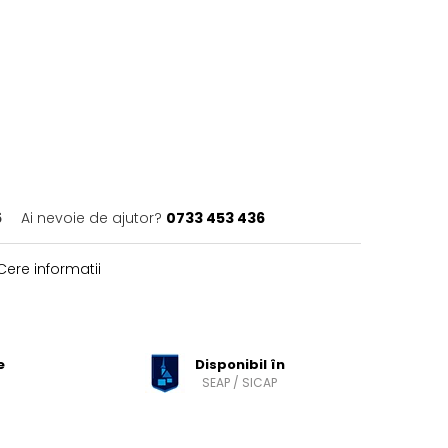
5
Ai nevoie de ajutor?
0733 453 436
ere informatii
e
Disponibil în
SEAP / SICAP