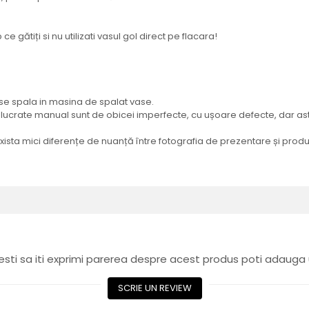
 gătiți si nu utilizati vasul gol direct pe flacara!
 se spala in masina de spalat vase.
e lucrate manual sunt de obicei imperfecte, cu ușoare defecte, dar as
exista mici diferențe de nuanță între fotografia de prezentare și produs
sti sa iti exprimi parerea despre acest produs poti adauga 
SCRIE UN REVIEW