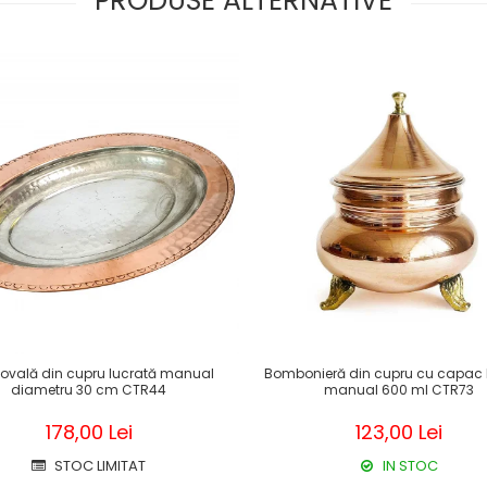
PRODUSE ALTERNATIVE
ovală din cupru lucrată manual
Bombonieră din cupru cu capac 
diametru 30 cm CTR44
manual 600 ml CTR73
178,00 Lei
123,00 Lei
STOC LIMITAT
IN STOC