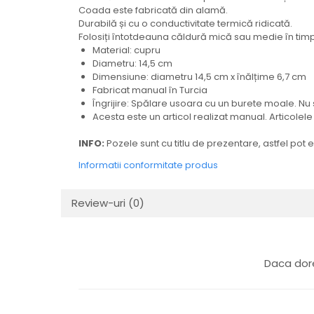
Coada este fabricată din alamă.
Durabilă și cu o conductivitate termică ridicată.
Folosiți întotdeauna căldură mică sau medie în timp ce
Material: cupru
Diametru: 14,5 cm
Dimensiune: diametru 14,5 cm x înălțime 6,7 cm
Fabricat manual în Turcia
Îngrijire: Spălare usoara cu un burete moale. Nu
Acesta este un articol realizat manual. Articolel
INFO:
Pozele sunt cu titlu de prezentare, astfel pot 
Informatii conformitate produs
Review-uri
(0)
Daca dore