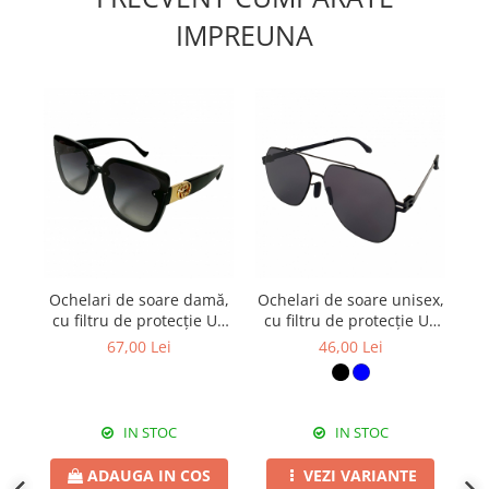
IMPREUNA
Ochelari de soare damă,
Ochelari de soare unisex,
Oc
cu filtru de protecție UV
cu filtru de protecție UV
c
400, cu toc cadou, OSD52
400, cu toc cadou, OSX15
40
67,00 Lei
46,00 Lei
IN STOC
IN STOC
ADAUGA IN COS
VEZI VARIANTE