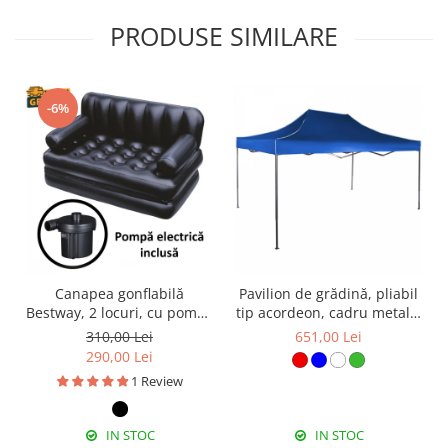
PRODUSE SIMILARE
-6%
Canapea gonflabilă
Pavilion de grădină, pliabil
Bestway, 2 locuri, cu pompă
tip acordeon, cadru metalic
inclusă 186 x 145 x 64 cm
3 x 4.5 m, albastru, PV14
310,00 Lei
651,00 Lei
290,00 Lei
1 Review
IN STOC
IN STOC