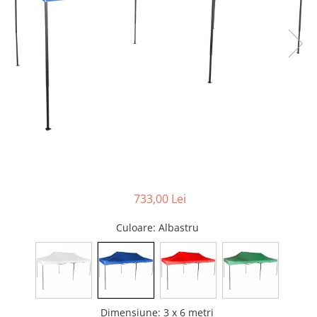
Pături cu blăniță
Pilote cu blăniță
733,00 Lei
Culoare
: Albastru
Dimensiune
:
3 x 6 metri