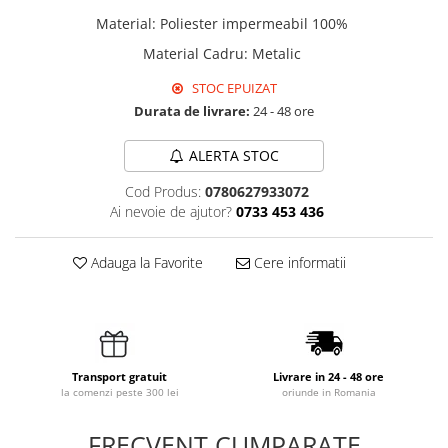
Material
:
Poliester impermeabil 100%
Material Cadru
:
Metalic
STOC EPUIZAT
Durata de livrare:
24 - 48 ore
ALERTA STOC
Cod Produs:
0780627933072
Ai nevoie de ajutor?
0733 453 436
Adauga la Favorite
Cere informatii
Transport gratuit
Livrare in 24 - 48 ore
la comenzi peste 300 lei
oriunde in Romania
FRECVENT CUMPARATE