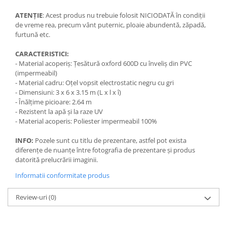
ATENȚIE
: Acest produs nu trebuie folosit NICIODATĂ în condiții
de vreme rea, precum vânt puternic, ploaie abundentă, zăpadă,
furtună etc.
CARACTERISTICI:
- Material acoperiș: Țesătură oxford 600D cu înveliș din PVC
(impermeabil)
- Material cadru: Oțel vopsit electrostatic negru cu gri
- Dimensiuni: 3 x 6 x 3.15 m (L x l x î)
- Înălțime picioare: 2.64 m
- Rezistent la apă și la raze UV
- Material acoperis: Poliester impermeabil 100%
INFO:
Pozele sunt cu titlu de prezentare, astfel pot exista
diferențe de nuanțe între fotografia de prezentare și produs
datorită prelucrării imaginii.
Informatii conformitate produs
Review-uri
(0)