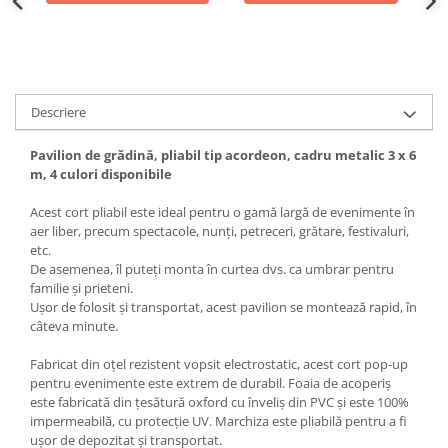
Descriere
Pavilion de grădină, pliabil tip acordeon, cadru metalic 3 x 6
m, 4 culori disponibile
Acest cort pliabil este ideal pentru o gamă largă de evenimente în
aer liber, precum spectacole, nunți, petreceri, grătare, festivaluri,
etc.
De asemenea, îl puteți monta în curtea dvs. ca umbrar pentru
familie și prieteni.
Ușor de folosit și transportat, acest pavilion se montează rapid, în
câteva minute.
Fabricat din oțel rezistent vopsit electrostatic, acest cort pop-up
pentru evenimente este extrem de durabil. Foaia de acoperiș
este fabricată din țesătură oxford cu înveliș din PVC și este 100%
impermeabilă, cu protecție UV. Marchiza este pliabilă pentru a fi
ușor de depozitat și transportat.