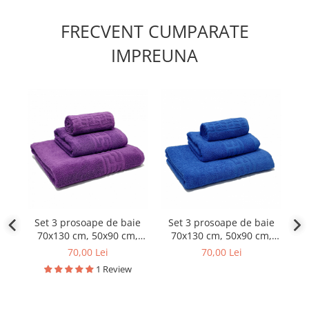
FRECVENT CUMPARATE
IMPREUNA
Set 3 prosoape de baie
Set 3 prosoape de baie
P
70x130 cm, 50x90 cm,
70x130 cm, 50x90 cm,
c
30x50 cm, bumbac, mov
30x50 cm, bumbac,
70,00 Lei
70,00 Lei
albastru
1 Review