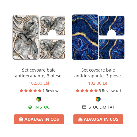
Set covoare baie
Set covoare baie
antiderapante, 3 piese,
antiderapante, 3 piese,
a
model abstract gri cu
model abstract cu
102,00 Lei
102,00 Lei
accente aurii
accente aurii
ma
1 Review
3 Review-uri
IN STOC
STOC LIMITAT
ADAUGA IN COS
ADAUGA IN COS