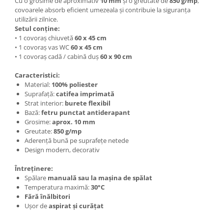
Cu o grosime de aproximativ
10 mm
și o greutate de
850 g/mp
,
covoarele absorb eficient umezeala și contribuie la siguranța
utilizării zilnice.
Setul conține:
• 1 covoraș chiuvetă
60 x 45 cm
• 1 covoraș vas WC
60 x 45 cm
• 1 covoraș cadă / cabină duș
60 x 90 cm
Caracteristici:
Material:
100% poliester
Suprafață:
catifea imprimată
Strat interior:
burete flexibil
Bază:
fetru punctat antiderapant
Grosime:
aprox. 10 mm
Greutate:
850 g/mp
Aderență bună pe suprafețe netede
Design modern, decorativ
Întreținere:
Spălare
manuală sau la mașina de spălat
Temperatura maximă:
30°C
Fără înălbitori
Ușor de
aspirat și curățat