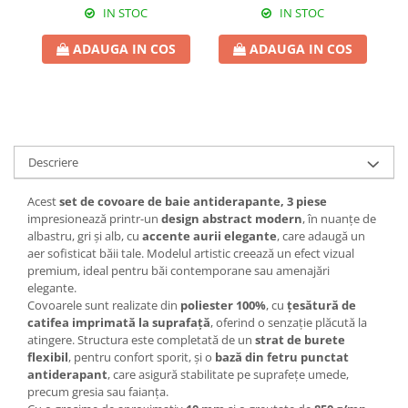
IN STOC
IN STOC
ADAUGA IN COS
ADAUGA IN COS
Descriere
Acest
set de covoare de baie antiderapante, 3 piese
impresionează printr-un
design abstract modern
, în nuanțe de
albastru, gri și alb, cu
accente aurii elegante
, care adaugă un
aer sofisticat băii tale. Modelul artistic creează un efect vizual
premium, ideal pentru băi contemporane sau amenajări
elegante.
Covoarele sunt realizate din
poliester 100%
, cu
țesătură de
catifea imprimată la suprafață
, oferind o senzație plăcută la
atingere. Structura este completată de un
strat de burete
flexibil
, pentru confort sporit, și o
bază din fetru punctat
antiderapant
, care asigură stabilitate pe suprafețe umede,
precum gresia sau faianța.