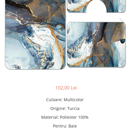
Pături cu blăniță
Pilote cu blăniță
102,00 Lei
Culoare
:
Multicolor
Origine
:
Turcia
Material
:
Poliester 100%
Pentru
:
Baie