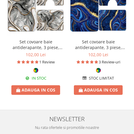
Set covoare baie
Set covoare baie
antiderapante, 3 piese,
antiderapante, 3 piese,
model abstract gri cu
model abstract cu accente
102,00 Lei
102,00 Lei
accente aurii
aurii
1 Review
3 Review-uri
IN STOC
STOC LIMITAT
ADAUGA IN COS
ADAUGA IN COS
NEWSLETTER
Nu rata ofertele si promotiile noastre