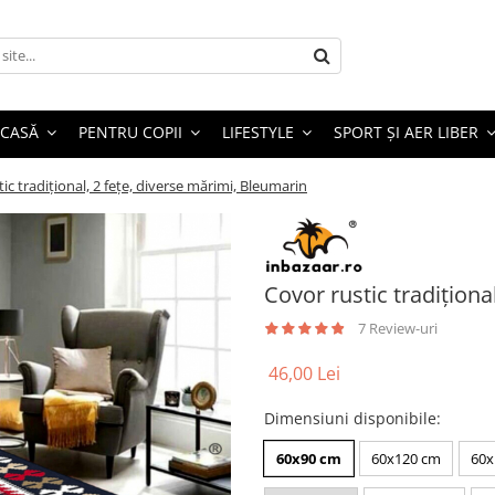
 CASĂ
PENTRU COPII
LIFESTYLE
SPORT ȘI AER LIBER
ic tradițional, 2 fețe, diverse mărimi, Bleumarin
Covor rustic tradiționa
7 Review-uri
46,00 Lei
Dimensiuni disponibile
:
60x90 cm
60x120 cm
60x