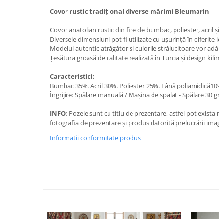
Covor rustic tradițional diverse mărimi Bleumarin
Covor anatolian rustic din fire de bumbac, poliester, acril și
Diversele dimensiuni pot fi utilizate cu ușurință în diferite l
Modelul autentic atrăgător și culorile strălucitoare vor adă
Țesătura groasă de calitate realizată în Turcia și design kili
Caracteristici:
Bumbac 35%, Acril 30%, Poliester 25%, Lână poliamidică1
Îngrijire: Spălare manuală / Mașina de spalat - Spălare 30 gr
INFO:
Pozele sunt cu titlu de prezentare, astfel pot exista
fotografia de prezentare și produs datorită prelucrării imag
Informatii conformitate produs