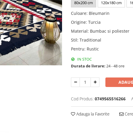
80x200 cm
120x180 cm
1
Culoare
:
Bleumarin
Origine
:
Turcia
Material
:
Bumbac si poliester
Stil
:
Traditional
Pentru
:
Rustic
IN STOC
Durata de livrare:
24 - 48 ore
ADAUG
Cod Produs:
0749565516266
Adauga la Favorite
Cere 