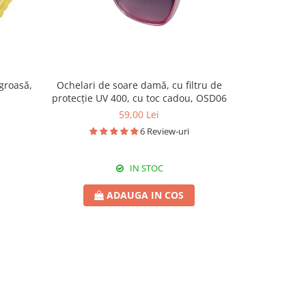
groasă,
Ochelari de soare damă, cu filtru de
Canapea gonf
protecție UV 400, cu toc cadou, OSD06
cu pompă in
59,00 Lei
310,
6 Review-uri
IN STOC
ADAUGA IN COS