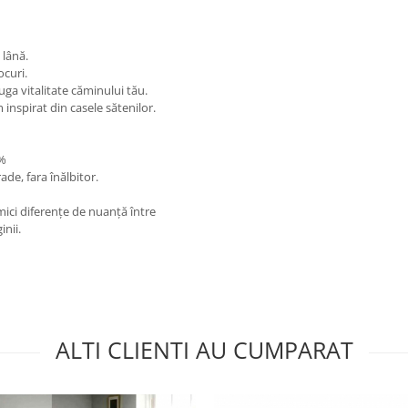
 lână.
ocuri.
uga vitalitate căminului tău.
m inspirat din casele sătenilor.
0%
ade, fara înălbitor.
 mici diferențe de nuanță între
inii.
ALTI CLIENTI AU CUMPARAT