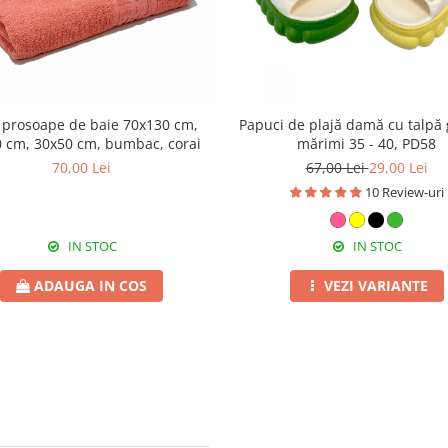
3 prosoape de baie 70x130 cm,
Papuci de plajă damă cu talpă 
 cm, 30x50 cm, bumbac, corai
mărimi 35 - 40, PD58
70,00 Lei
67,00 Lei
29,00 Lei
10 Review-uri
IN STOC
IN STOC
ADAUGA IN COS
VEZI VARIANTE