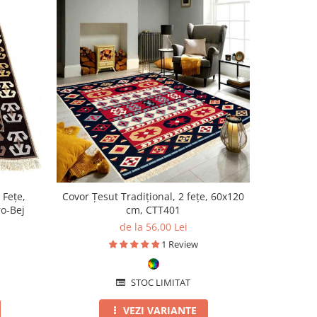
 Fețe,
Covor Țesut Tradițional, 2 fețe, 60x120
Covor Țes
o-Bej
cm, CTT401
Vibra
de la 56,00 Lei
1 Review
STOC LIMITAT
VEZI VARIANTE