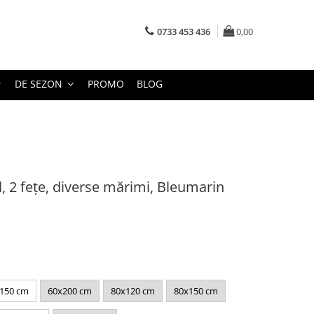
0733 453 436
0,00
DE SEZON
PROMO
BLOG
l, 2 fețe, diverse mărimi, Bleumarin
150 cm
60x200 cm
80x120 cm
80x150 cm