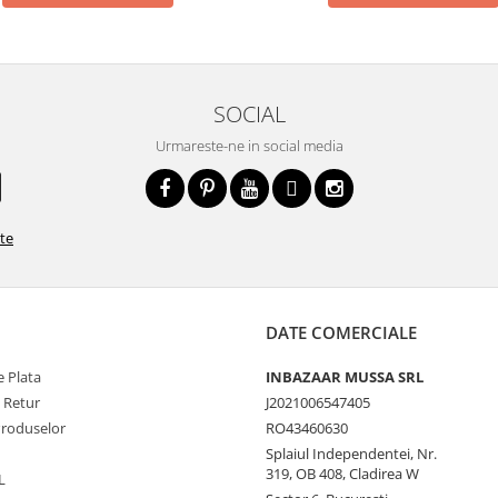
SOCIAL
Urmareste-ne in social media
ate
DATE COMERCIALE
 Plata
INBAZAAR MUSSA SRL
e Retur
J2021006547405
Produselor
RO43460630
Splaiul Independentei, Nr.
319, OB 408, Cladirea W
L