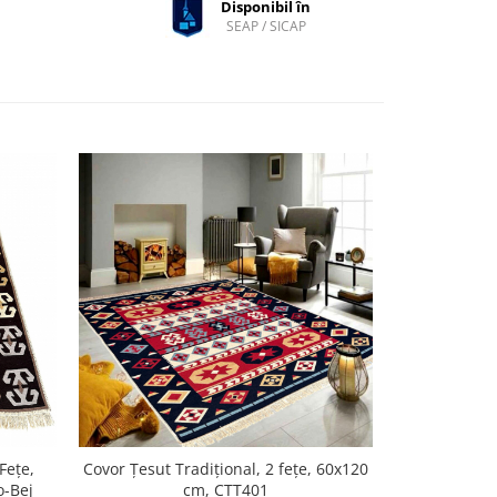
Disponibil în
SEAP / SICAP
Fețe,
Covor Țesut Tradițional, 2 fețe, 60x120
Covor Țesut 
o-Bej
cm, CTT401
Vibrant,