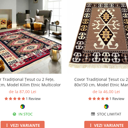
 Tradițional Țesut cu 2 Fețe,
Covor Tradițional Țesut cu 2
m, Model Kilim Etnic Multicolor
80x150 cm, Model Etnic Mar
de la 87,00 Lei
de la 46,00 Lei
1 Review
1 Review
IN STOC
STOC LIMITAT
VEZI VARIANTE
VEZI VARIANTE