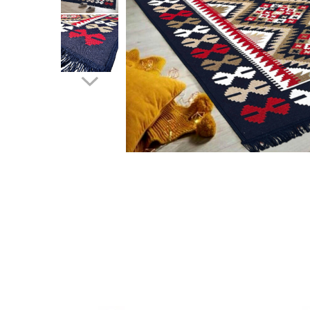
Pături cu blăniță
Pilote cu blăniță