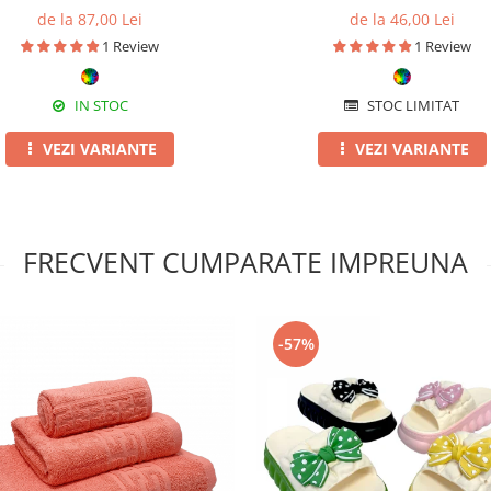
Multicolor
de la 87,00 Lei
de la 46,00 Lei
1 Review
1 Review
IN STOC
STOC LIMITAT
VEZI VARIANTE
VEZI VARIANTE
FRECVENT CUMPARATE IMPREUNA
-57%