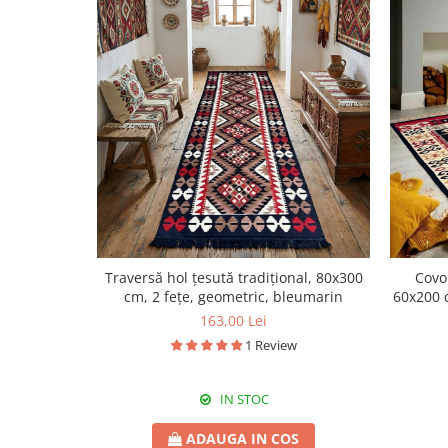
Traversă hol țesută tradițional, 80x300
Covor
cm, 2 fețe, geometric, bleumarin
60x200 c
163,00 Lei
1 Review
IN STOC
ADAUGA IN COS