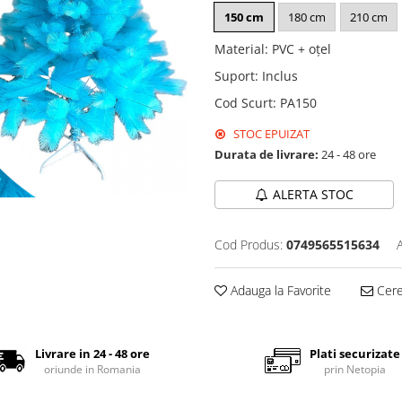
150 cm
180 cm
210 cm
Material
:
PVC + oțel
Suport
:
Inclus
Cod Scurt
:
PA150
STOC EPUIZAT
Durata de livrare:
24 - 48 ore
ALERTA STOC
Cod Produs:
0749565515634
Adauga la Favorite
Cere 
Livrare in 24 - 48 ore
Plati securizate
oriunde in Romania
prin Netopia