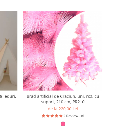
-8%
8 leduri,
Brad artificial de Crăciun, uni, roz, cu
Gard decor
suport, 210 cm, PR210
metri, in
de la 220,00 Lei
1
2 Review-uri