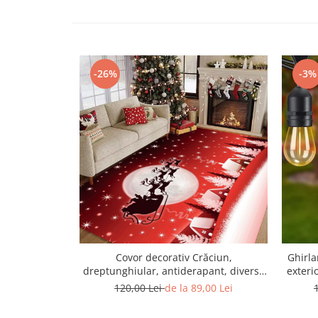
-26%
-3%
Covor decorativ Crăciun,
Ghirla
dreptunghiular, antiderapant, diverse
exterio
mărimi, CCD101
120,00 Lei
de la 89,00 Lei