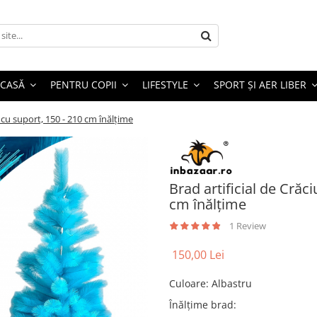
 CASĂ
PENTRU COPII
LIFESTYLE
SPORT ȘI AER LIBER
, cu suport, 150 - 210 cm înălțime
Brad artificial de Crăci
cm înălțime
1 Review
150,00 Lei
Culoare
:
Albastru
Înălțime brad
: