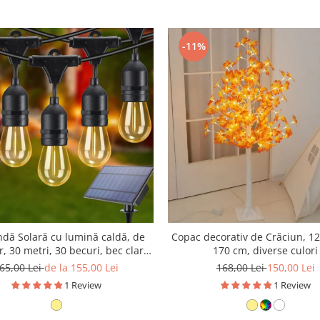
-11%
ndă Solară cu lumină caldă, de
Copac decorativ de Crăciun, 12
r, 30 metri, 30 becuri, bec clar,
170 cm, diverse culori
alb cald
65,00 Lei
de la 155,00 Lei
168,00 Lei
150,00 Lei
1 Review
1 Review