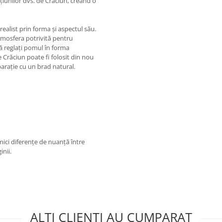
ațiunilor dvs. de Crăciun, creând o
ealist prin forma și aspectul său.
atmosfera potrivită pentru
să reglați pomul în forma
e Crăciun poate fi folosit din nou
arație cu un brad natural.
 mici diferențe de nuanță între
inii.
ALTI CLIENTI AU CUMPARAT