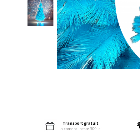
Pături cu blăniță
Pilote cu blăniță
Transport gratuit
la comenzi peste 300 lei