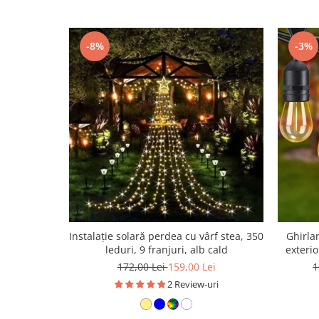
-8%
-3%
Instalație solară perdea cu vârf stea, 350
Ghirla
leduri, 9 franjuri, alb cald
exterio
172,00 Lei
159,00 Lei
1
2 Review-uri