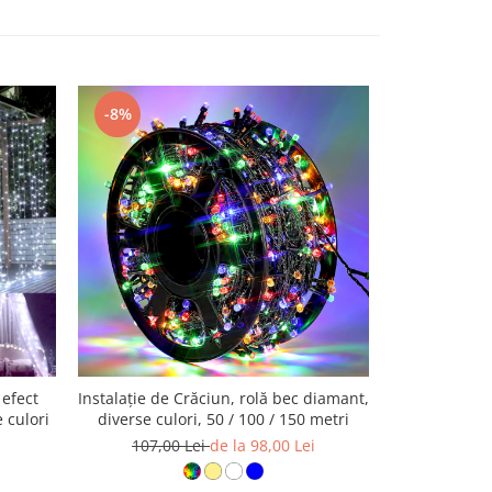
-8%
-26%
 efect
Instalație de Crăciun, rolă bec diamant,
Covor 
 culori
diverse culori, 50 / 100 / 150 metri
dreptunghiul
107,00 Lei
de la 98,00 Lei
120,00