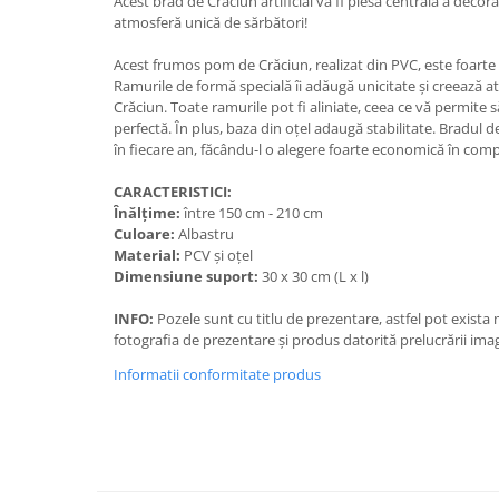
Acest brad de Crăciun artificial va fi piesa centrală a decor
atmosferă unică de sărbători!
Acest frumos pom de Crăciun, realizat din PVC, este foarte r
Ramurile de formă specială îi adăugă unicitate și creează 
Crăciun. Toate ramurile pot fi aliniate, ceea ce vă permite 
perfectă. În plus, baza din oțel adaugă stabilitate. Bradul d
în fiecare an, făcându-l o alegere foarte economică în comp
CARACTERISTICI:
Înălțime:
între 150 cm - 210 cm
Culoare:
Albastru
Material:
PCV și oțel
Dimensiune suport:
30 x 30 cm (L x l)
INFO:
Pozele sunt cu titlu de prezentare, astfel pot exista
fotografia de prezentare și produs datorită prelucrării imag
Informatii conformitate produs