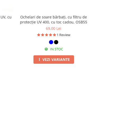
 UV, cu
Ochelari de soare bărbați, cu filtru de
Ochelari de
protecție UV 400, cu toc cadou, OSB55
protecție UV
69,00 Lei
1 Review
IN STOC
VEZI VARIANTE