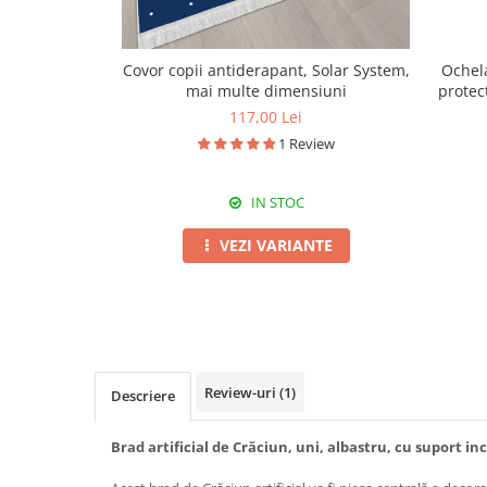
Covor copii antiderapant, Solar System,
Ochela
mai multe dimensiuni
protec
117,00 Lei
1 Review
IN STOC
VEZI VARIANTE
Review-uri
(1)
Descriere
Brad artificial de Crăciun, uni, albastru, cu suport in