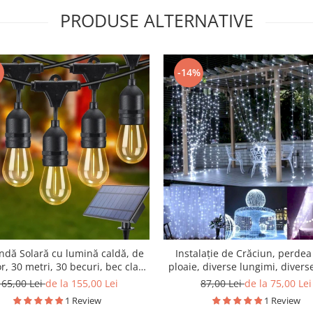
PRODUSE ALTERNATIVE
-14%
ndă Solară cu lumină caldă, de
Instalație de Crăciun, perdea
r, 30 metri, 30 becuri, bec clar,
ploaie, diverse lungimi, diverse
alb cald
165,00 Lei
de la 155,00 Lei
87,00 Lei
de la 75,00 Lei
1 Review
1 Review