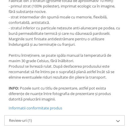
Fabricat din 3 straturi (grosime totală de aproximativ 10 mm):
- primul strat (100% poliester), imprimat ecologic ca în imagine,
fără substanțe nocive.
- strat intermediar din spumă moale cu memorie, flexibilă,
confortabilă, antistatică.
- stratul inferior cu particule nețesute anti-alunecare pe podea, cu
bună permeabilitate termică și care nu dăunează pardoselii.
Marginile sunt finisate antidestrămare pentru o utilizare
îndelungată și au terminație cu franjuri.
Pentru întreținere, se poate spăla manual la temperatură de
maxim 30 grade Celsius, fără înălbitori.
Produsul se livrează rulat. După desfacerea produsului este
recomandat să fie întins pe o suprafață plană astfel încât să se
elimine eventualele riduri rezultate din pliere la transport.
INFO:
Pozele sunt cu titlu de prezentare, astfel pot exista
diferențe de nuanțe între fotografia de prezentare și produs
datorită prelucrării imaginii.
Informatii conformitate produs
Review-uri
(1)