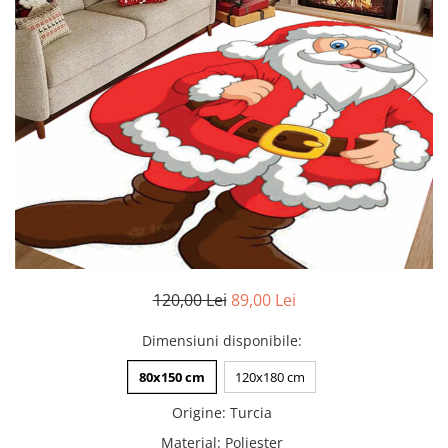
Pături cu blăniță
Pilote cu blăniță
120,00 Lei
89,00 Lei
Dimensiuni disponibile
:
80x150 cm
120x180 cm
Origine
:
Turcia
Material
:
Poliester