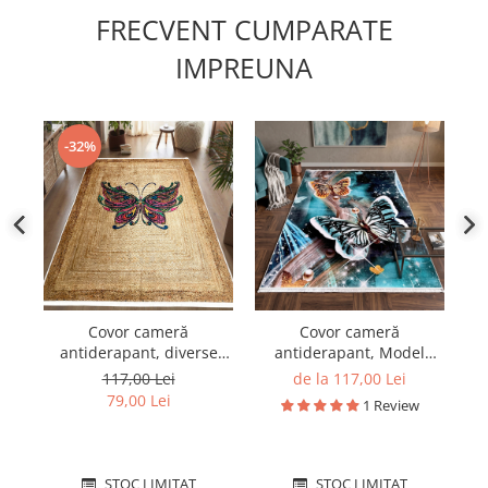
FRECVENT CUMPARATE
IMPREUNA
-32%
Covor cameră
Covor cameră
In
antiderapant, diverse
antiderapant, Model
2
mărimi, CCA169
Fluturi Turcoaz, mai
t
117,00 Lei
de la 117,00 Lei
multe dimensiuni
79,00 Lei
1 Review
STOC LIMITAT
STOC LIMITAT