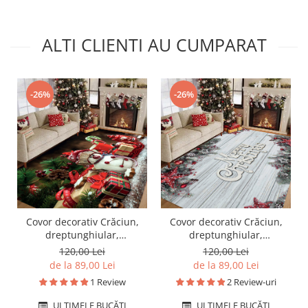
ALTI CLIENTI AU CUMPARAT
-26%
-26%
Covor decorativ Crăciun,
Covor decorativ Crăciun,
dreptunghiular,
dreptunghiular,
antiderapant, 120x180 cm,
antiderapant, diverse
120,00 Lei
120,00 Lei
CCD112
mărimi, CCD105
de la 89,00 Lei
de la 89,00 Lei
1 Review
2 Review-uri
ULTIMELE BUCĂȚI
ULTIMELE BUCĂȚI