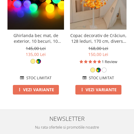
Ghirlanda bec mat, de
Copac decorativ de Crăciun,
exterior, 10 becuri, 10
128 leduri, 170 cm, diverse
metri, diverse culori
culori
145,00 Lei
168,00 Lei
135,00 Lei
150,00 Lei
1 Review
STOC LIMITAT
STOC LIMITAT
VEZI VARIANTE
VEZI VARIANTE
NEWSLETTER
Nu rata ofertele si promotiile noastre