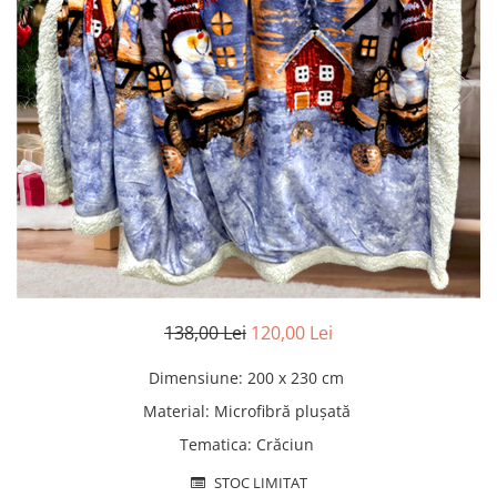
Pături cu blăniță
Pilote cu blăniță
138,00 Lei
120,00 Lei
Dimensiune
:
200 x 230 cm
Material
:
Microfibră plușată
Tematica
:
Crăciun
STOC LIMITAT