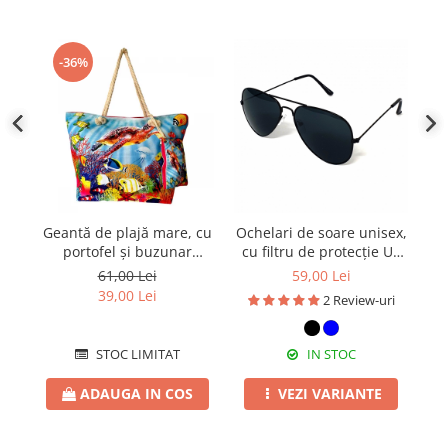
-36%
Geantă de plajă mare, cu
Ochelari de soare unisex,
portofel și buzunar
cu filtru de protecție UV
interior KD2474
400, cu toc cadou, OSX11
p
61,00 Lei
59,00 Lei
39,00 Lei
2 Review-uri
STOC LIMITAT
IN STOC
ADAUGA IN COS
VEZI VARIANTE