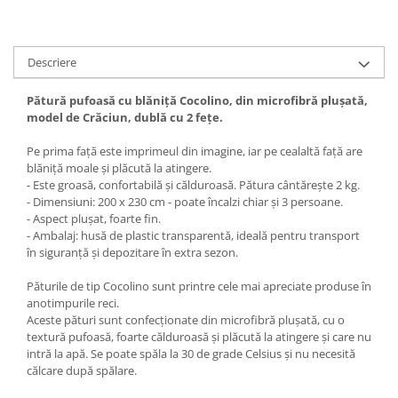
Descriere
Pătură pufoasă cu blăniță Cocolino, din microfibră plușată,
model de Crăciun, dublă cu 2 fețe.
Pe prima față este imprimeul din imagine, iar pe cealaltă față are
blăniță moale și plăcută la atingere.
- Este groasă, confortabilă și călduroasă. Pătura cântărește 2 kg.
- Dimensiuni: 200 x 230 cm - poate încalzi chiar și 3 persoane.
- Aspect plușat, foarte fin.
- Ambalaj: husă de plastic transparentă, ideală pentru transport
în siguranță și depozitare în extra sezon.
Păturile de tip Cocolino sunt printre cele mai apreciate produse în
anotimpurile reci.
Aceste pături sunt confecționate din microfibră plușată, cu o
textură pufoasă, foarte călduroasă și plăcută la atingere și care nu
intră la apă. Se poate spăla la 30 de grade Celsius și nu necesită
călcare după spălare.