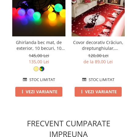
Ghirlanda bec mat, de
Covor decorativ Crăciun,
Co
exterior, 10 becuri, 10
dreptunghiular,
metri, diverse culori
antiderapant, diverse
di
145,00 Lei
120,00 Lei
mărimi, CCD101
135,00 Lei
de la 89,00 Lei
STOC LIMITAT
STOC LIMITAT
VEZI VARIANTE
VEZI VARIANTE
FRECVENT CUMPARATE
IMPREUNA