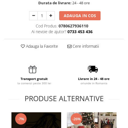
Durata de livrare:
24 - 48 ore
ADAUGA IN COS
Cod Produs:
0780627936110
Ai nevoie de ajutor?
0733 453 436
Adauga la Favorite
Cere informatii
Transport gratuit
Livrare in 24 - 48 ore
la comenzi peste 300 lei
oriunde in Romania
PRODUSE ALTERNATIVE
-7%
-26%