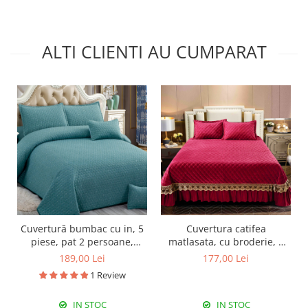
ALTI CLIENTI AU CUMPARAT
Cuvertură bumbac cu in, 5
Cuvertura catifea
piese, pat 2 persoane,
matlasata, cu broderie, 3
220x240 cm, CBI08
piese, uni, 220X240 cm
189,00 Lei
177,00 Lei
CC76
1 Review
IN STOC
IN STOC