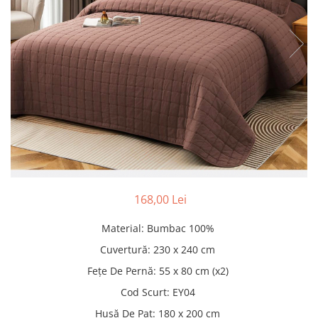
Pături cu blăniță
Pilote cu blăniță
168,00 Lei
Material
:
Bumbac 100%
Cuvertură
:
230 x 240 cm
Fețe De Pernă
:
55 x 80 cm (x2)
Cod Scurt
:
EY04
Husă De Pat
:
180 x 200 cm