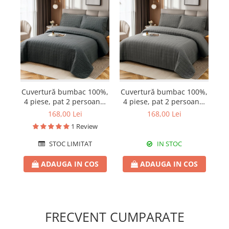
Cuvertură bumbac 100%,
Cuvertură bumbac 100%,
Cu
4 piese, pat 2 persoane,
4 piese, pat 2 persoane,
4 
230x240 cm, EY08
230x240 cm, EY07
168,00 Lei
168,00 Lei
1 Review
STOC LIMITAT
IN STOC
ADAUGA IN COS
ADAUGA IN COS
FRECVENT CUMPARATE