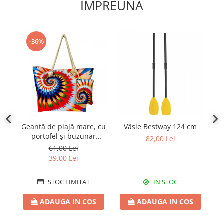
IMPREUNA
-36%
Geantă de plajă mare, cu
Vâsle Bestway 124 cm
Mi
portofel și buzunar
82,00 Lei
interior KD2482
61,00 Lei
39,00 Lei
STOC LIMITAT
IN STOC
ADAUGA IN COS
ADAUGA IN COS