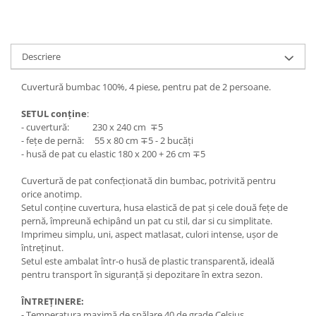
Descriere
Cuvertură bumbac 100%, 4 piese, pentru pat de 2 persoane.
SETUL conține
:
- cuvertură: 230 x 240 cm ∓5
- fețe de pernă: 55 x 80 cm ∓5 - 2 bucăți
- husă de pat cu elastic 180 x 200 + 26 cm ∓5
Cuvertură de pat confecționată din bumbac, potrivită pentru
orice anotimp.
Setul conține cuvertura, husa elastică de pat și cele două fețe de
pernă, împreună echipând un pat cu stil, dar si cu simplitate.
Imprimeu simplu, uni, aspect matlasat, culori intense, ușor de
întreținut.
Setul este ambalat într-o husă de plastic transparentă, ideală
pentru transport în siguranță și depozitare în extra sezon.
ÎNTREȚINERE:
- Temperatura maximă de spălare 40 de grade Celsius.