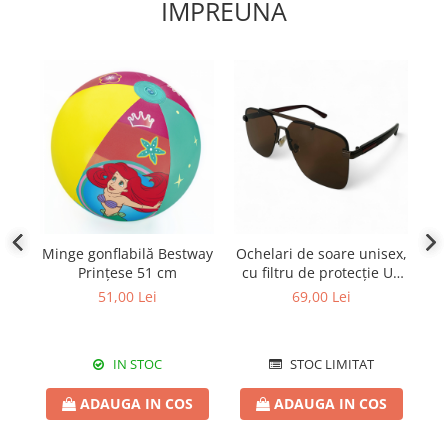
IMPREUNA
Minge gonflabilă Bestway
Ochelari de soare unisex,
Pl
Prințese 51 cm
cu filtru de protecție UV
400, cu toc cadou, OSX36
51,00 Lei
69,00 Lei
IN STOC
STOC LIMITAT
ADAUGA IN COS
ADAUGA IN COS