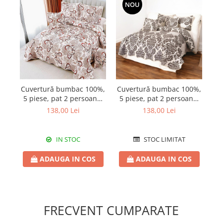
NOU
Cuvertură bumbac 100%,
Cuvertură bumbac 100%,
Cu
5 piese, pat 2 persoane,
5 piese, pat 2 persoane,
5 
230x250 cm, CB449
230x250 cm, CBS18
138,00 Lei
138,00 Lei
IN STOC
STOC LIMITAT
ADAUGA IN COS
ADAUGA IN COS
FRECVENT CUMPARATE