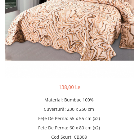
Pături cu blăniță
Pilote cu blăniță
138,00 Lei
Material
:
Bumbac 100%
Cuvertură
:
230 x 250 cm
Fețe De Pernă
:
55 x 55 cm (x2)
Fețe De Perna
:
60 x 80 cm (x2)
Cod Scurt
:
CB308