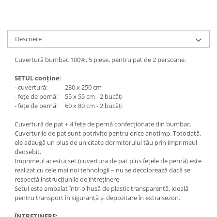
Descriere
Cuvertură bumbac 100%, 5 piese, pentru pat de 2 persoane.
SETUL conține
:
- cuvertură: 230 x 250 cm
- fețe de pernă: 55 x 55 cm - 2 bucăți
- fețe de pernă: 60 x 80 cm - 2 bucăți
Cuvertură de pat + 4 fețe de pernă confecționate din bumbac.
Cuverturile de pat sunt potrivite pentru orice anotimp. Totodată,
ele adaugă un plus de unicitate dormitorului tău prin imprimeul
deosebit.
Imprimeul acestui set (cuvertura de pat plus fețele de pernă) este
realizat cu cele mai noi tehnologii – nu se decolorează dacă se
respectă instrucțiunile de întreținere.
Setul este ambalat într-o husă de plastic transparentă, ideală
pentru transport în siguranță și depozitare în extra sezon.
ÎNTREȚINERE: