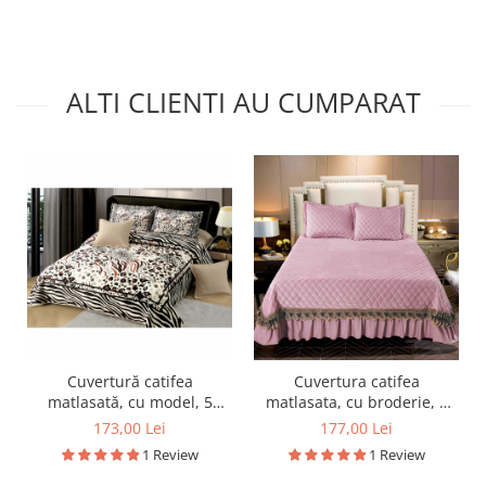
ALTI CLIENTI AU CUMPARAT
Cuvertură catifea
Cuvertura catifea
matlasată, cu model, 5
matlasata, cu broderie, 3
piese, pat 2 persoane,
piese, uni, 220X240 cm
173,00 Lei
177,00 Lei
230x250 cm, CM36
CC71
1 Review
1 Review