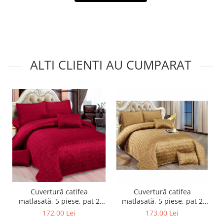
ALTI CLIENTI AU CUMPARAT
Cuvertură catifea
Cuvertură catifea
matlasată, 5 piese, pat 2
matlasată, 5 piese, pat 2
persoane, 220x240 cm,
persoane, 220x240 cm,
172,00 Lei
173,00 Lei
CC05
CC01