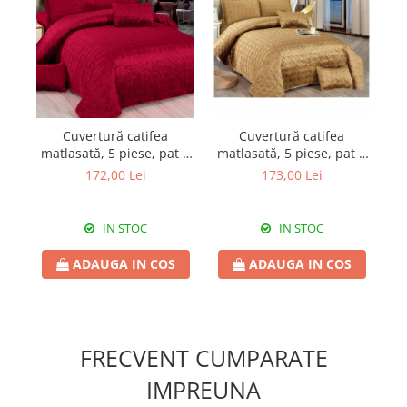
Cuvertură catifea
Cuvertură catifea
matlasată, 5 piese, pat 2
matlasată, 5 piese, pat 2
ma
persoane, 220x240 cm,
persoane, 220x240 cm,
p
172,00 Lei
173,00 Lei
CC05
CC01
IN STOC
IN STOC
ADAUGA IN COS
ADAUGA IN COS
FRECVENT CUMPARATE
IMPREUNA