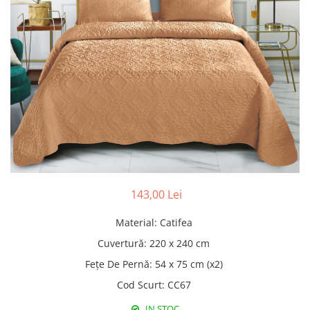
Pături cu blăniță
Pilote cu blăniță
143,00 Lei
Material
:
Catifea
Cuvertură
:
220 x 240 cm
Fețe De Pernă
:
54 x 75 cm (x2)
Cod Scurt
:
CC67
IN STOC