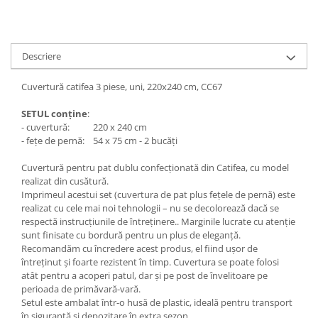
Descriere
Cuvertură catifea 3 piese, uni, 220x240 cm, CC67
SETUL conține
:
- cuvertură: 220 x 240 cm
- fețe de pernă: 54 x 75 cm - 2 bucăți
Cuvertură pentru pat dublu confecționată din Catifea, cu model
realizat din cusătură.
Imprimeul acestui set (cuvertura de pat plus fețele de pernă) este
realizat cu cele mai noi tehnologii – nu se decolorează dacă se
respectă instrucțiunile de întreținere.. Marginile lucrate cu atenție
sunt finisate cu bordură pentru un plus de eleganță.
Recomandăm cu încredere acest produs, el fiind ușor de
întreținut și foarte rezistent în timp. Cuvertura se poate folosi
atât pentru a acoperi patul, dar și pe post de învelitoare pe
perioada de primăvară-vară.
Setul este ambalat într-o husă de plastic, ideală pentru transport
în siguranță și depozitare în extra sezon.