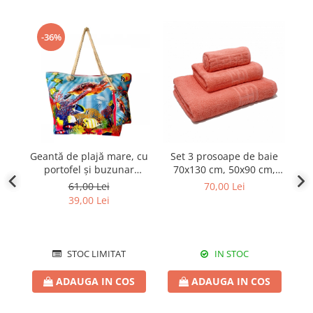
-36%
Geantă de plajă mare, cu
Set 3 prosoape de baie
S
portofel și buzunar
70x130 cm, 50x90 cm,
interior KD2474
30x50 cm, bumbac, corai
30
61,00 Lei
70,00 Lei
39,00 Lei
STOC LIMITAT
IN STOC
ADAUGA IN COS
ADAUGA IN COS