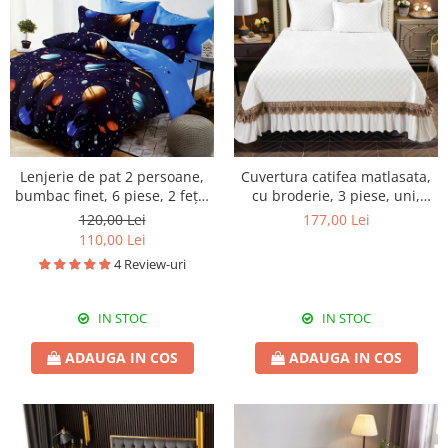
Lenjerie de pat 2 persoane,
Cuvertura catifea matlasata,
bumbac finet, 6 piese, 2 fețe,
cu broderie, 3 piese, uni,
planete, SP535
220X240 cm CC79
120,00 Lei
177,00 Lei
110,00 Lei
4 Review-uri
IN STOC
IN STOC
ADAUGA IN COS
ADAUGA IN COS