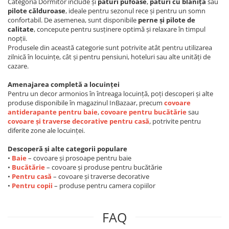
Categoria Dormitor include și
pături pufoase
,
pături cu blăniță
sau
pilote călduroase
, ideale pentru sezonul rece și pentru un somn
confortabil. De asemenea, sunt disponibile
perne și pilote de
calitate
, concepute pentru susținere optimă și relaxare în timpul
nopții.
Produsele din această categorie sunt potrivite atât pentru utilizarea
zilnică în locuințe, cât și pentru pensiuni, hoteluri sau alte unități de
cazare.
Amenajarea completă a locuinței
Pentru un decor armonios în întreaga locuință, poți descoperi și alte
produse disponibile în magazinul InBazaar, precum
covoare
antiderapante pentru baie
,
covoare pentru bucătărie
sau
covoare și traverse decorative pentru casă
, potrivite pentru
diferite zone ale locuinței.
Descoperă și alte categorii populare
•
Baie
– covoare și prosoape pentru baie
•
Bucătărie
– covoare și produse pentru bucătărie
•
Pentru casă
– covoare și traverse decorative
•
Pentru copii
– produse pentru camera copiilor
FAQ