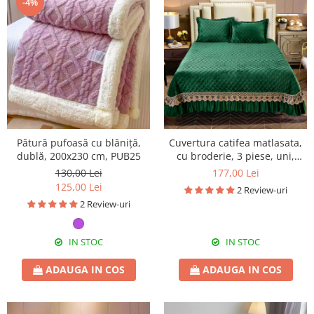
-4%
Pătură pufoasă cu blăniță,
Cuvertura catifea matlasata,
dublă, 200x230 cm, PUB25
cu broderie, 3 piese, uni,
220X240 cm CC75
130,00 Lei
177,00 Lei
125,00 Lei
2 Review-uri
2 Review-uri
IN STOC
IN STOC
ADAUGA IN COS
ADAUGA IN COS