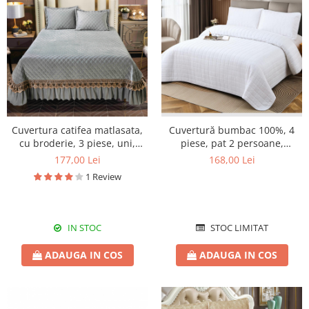
Cuvertura catifea matlasata,
Cuvertură bumbac 100%, 4
cu broderie, 3 piese, uni,
piese, pat 2 persoane,
220X240 cm CC81
230x240 cm, EY10
177,00 Lei
168,00 Lei
1 Review
IN STOC
STOC LIMITAT
ADAUGA IN COS
ADAUGA IN COS