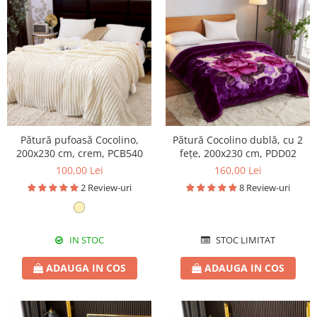
Pătură pufoasă Cocolino,
Pătură Cocolino dublă, cu 2
200x230 cm, crem, PCB540
fețe, 200x230 cm, PDD02
100,00 Lei
160,00 Lei
2 Review-uri
8 Review-uri
IN STOC
STOC LIMITAT
ADAUGA IN COS
ADAUGA IN COS