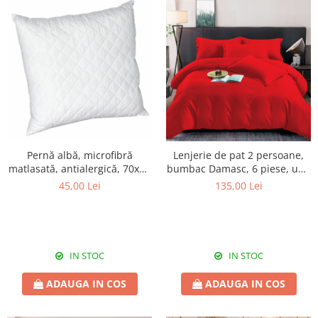
Pernă albă, microfibră
Lenjerie de pat 2 persoane,
matlasată, antialergică, 70x70
bumbac Damasc, 6 piese, uni,
cm
SSD14
45,00 Lei
135,00 Lei
IN STOC
IN STOC
ADAUGA IN COS
ADAUGA IN COS