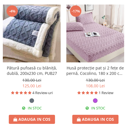
-4%
-17%
Pătură pufoasă cu blăniță,
Husă protecție pat și 2 fețe de
dublă, 200x230 cm, PUB27
pernă, Cocolino, 180 x 200 cm,
3 piese, HPP64
130,00 Lei
130,00 Lei
125,00 Lei
108,00 Lei
4 Review-uri
1 Review
IN STOC
IN STOC
ADAUGA IN COS
ADAUGA IN COS