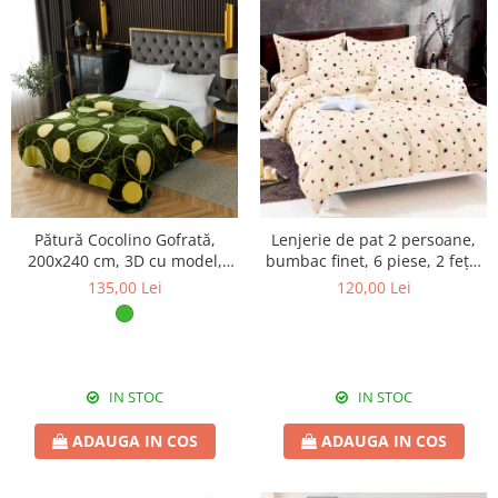
Pătură Cocolino Gofrată,
Lenjerie de pat 2 persoane,
200x240 cm, 3D cu model,
bumbac finet, 6 piese, 2 fețe,
verde cu cercuri, PGU204
SP679
135,00 Lei
120,00 Lei
IN STOC
IN STOC
ADAUGA IN COS
ADAUGA IN COS