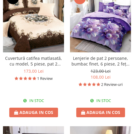
Cuvertură catifea matlasată,
Lenjerie de pat 2 persoane,
cu model, 5 piese, pat 2
bumbac finet, 6 piese, 2 fețe,
persoane, 230x250 cm, CM31
SP762
173,00 Lei
123,00 Lei
108,00 Lei
1 Review
2 Review-uri
IN STOC
IN STOC
ADAUGA IN COS
ADAUGA IN COS