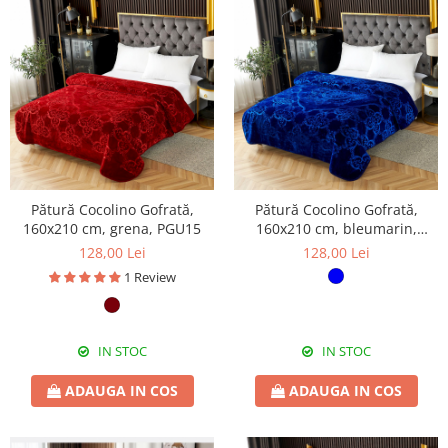
Pătură Cocolino Gofrată,
Pătură Cocolino Gofrată,
160x210 cm, grena, PGU15
160x210 cm, bleumarin,
PGU110
128,00 Lei
128,00 Lei
1 Review
IN STOC
IN STOC
ADAUGA IN COS
ADAUGA IN COS