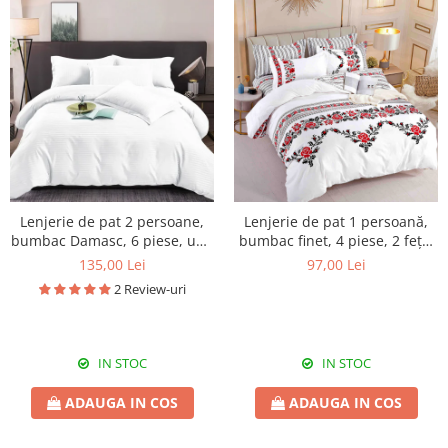
Lenjerie de pat 2 persoane,
Lenjerie de pat 1 persoană,
bumbac Damasc, 6 piese, uni,
bumbac finet, 4 piese, 2 fețe,
SSD16
1SP59
135,00 Lei
97,00 Lei
2 Review-uri
IN STOC
IN STOC
ADAUGA IN COS
ADAUGA IN COS