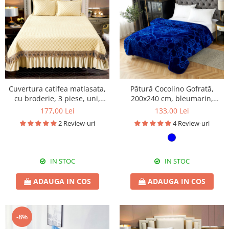
Cuvertura catifea matlasata,
Pătură Cocolino Gofrată,
cu broderie, 3 piese, uni,
200x240 cm, bleumarin,
220X240 cm CC72
PGU07
177,00 Lei
133,00 Lei
2 Review-uri
4 Review-uri
IN STOC
IN STOC
ADAUGA IN COS
ADAUGA IN COS
-8%