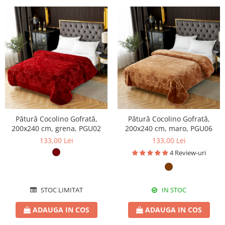
Pătură Cocolino Gofrată,
Pătură Cocolino Gofrată,
200x240 cm, grena, PGU02
200x240 cm, maro, PGU06
133,00 Lei
133,00 Lei
4 Review-uri
STOC LIMITAT
IN STOC
ADAUGA IN COS
ADAUGA IN COS