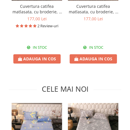
Pături cu blăniță
Cuvertura catifea
Cuvertura catifea
Pilote cu blăniță
matlasata, cu broderie, 3
matlasata, cu broderie, 3
p
piese, uni, 220X240 cm
piese, uni, 220X240 cm
177,00 Lei
177,00 Lei
CC72
CC79
2 Review-uri
IN STOC
IN STOC
ADAUGA IN COS
ADAUGA IN COS
CELE MAI NOI