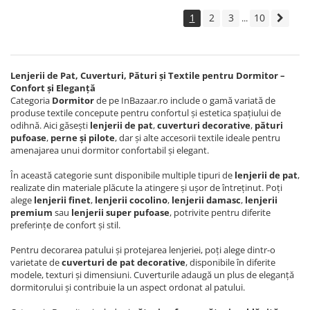
1
2
3
10
...
Lenjerii de Pat, Cuverturi, Pături și Textile pentru Dormitor –
Confort și Eleganță
Categoria
Dormitor
de pe InBazaar.ro include o gamă variată de
produse textile concepute pentru confortul și estetica spațiului de
odihnă. Aici găsești
lenjerii de pat
,
cuverturi decorative
,
pături
pufoase
,
perne și pilote
, dar și alte accesorii textile ideale pentru
amenajarea unui dormitor confortabil și elegant.
În această categorie sunt disponibile multiple tipuri de
lenjerii de pat
,
realizate din materiale plăcute la atingere și ușor de întreținut. Poți
alege
lenjerii finet
,
lenjerii cocolino
,
lenjerii damasc
,
lenjerii
premium
sau
lenjerii super pufoase
, potrivite pentru diferite
preferințe de confort și stil.
Pentru decorarea patului și protejarea lenjeriei, poți alege dintr-o
varietate de
cuverturi de pat decorative
, disponibile în diferite
modele, texturi și dimensiuni. Cuverturile adaugă un plus de eleganță
dormitorului și contribuie la un aspect ordonat al patului.