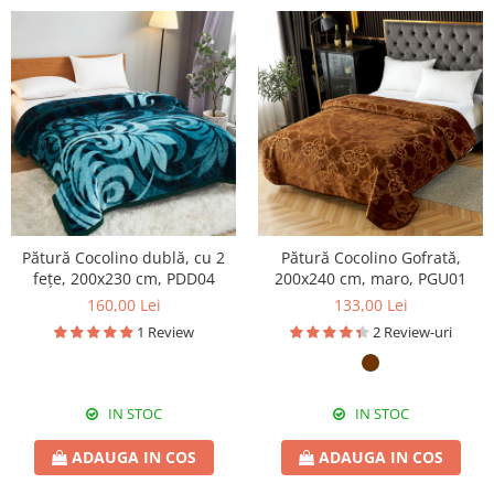
Pătură Cocolino dublă, cu 2
Pătură Cocolino Gofrată,
fețe, 200x230 cm, PDD04
200x240 cm, maro, PGU01
160,00 Lei
133,00 Lei
1 Review
2 Review-uri
IN STOC
IN STOC
ADAUGA IN COS
ADAUGA IN COS