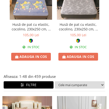
Husă de pat cu elastic,
Husă de pat cu elastic,
H
cocolino, 230x250 cm, 2
cocolino, 230x250 cm, 2
c
fețe de pernă, steluțe și
fețe de pernă, geometric
f
105,00 Lei
105,00 Lei
lună
gri-crem
IN STOC
IN STOC
ADAUGA IN COS
ADAUGA IN COS
Afiseaza:
1-
48
din
459
produse
FILTRE