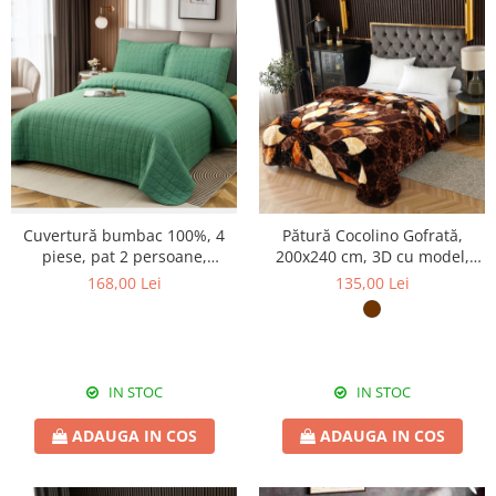
Cuvertură bumbac 100%, 4
Pătură Cocolino Gofrată,
piese, pat 2 persoane,
200x240 cm, 3D cu model,
230x240 cm, EY03
maro, PGU200
168,00 Lei
135,00 Lei
IN STOC
IN STOC
ADAUGA IN COS
ADAUGA IN COS