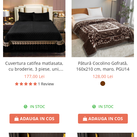
Cuvertura catifea matlasata,
Pătură Cocolino Gofrată,
cu broderie, 3 piese, uni,
160x210 cm, maro, PGU14
220X240 cm CC78
177,00 Lei
128,00 Lei
1 Review
IN STOC
IN STOC
ADAUGA IN COS
ADAUGA IN COS