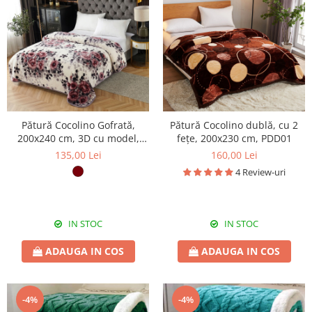
Pătură Cocolino Gofrată,
Pătură Cocolino dublă, cu 2
200x240 cm, 3D cu model,
fețe, 200x230 cm, PDD01
floral, PGU201
135,00 Lei
160,00 Lei
4 Review-uri
IN STOC
IN STOC
ADAUGA IN COS
ADAUGA IN COS
-4%
-4%