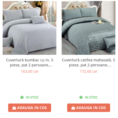
Cuvertură bumbac cu in, 5
Cuvertură catifea matlasată, 5
piese, pat 2 persoane,
piese, pat 2 persoane,
220x240 cm, CBI07
220x240 cm, CC14
163,00 Lei
172,00 Lei
IN STOC
IN STOC
ADAUGA IN COS
ADAUGA IN COS