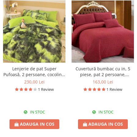
Lenjerie de pat Super
Cuvertură bumbac cu in, 5
Pufoasă, 2 persoane, cocolino,
piese, pat 2 persoane,
6 piese, SPF03
220x240 cm, CBI05
230,00 Lei
163,00 Lei
1 Review
1 Review
IN STOC
IN STOC
ADAUGA IN COS
ADAUGA IN COS