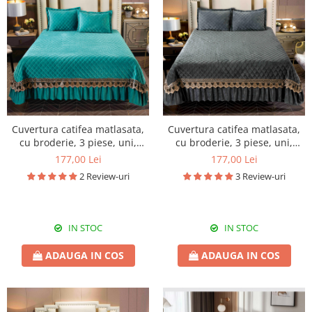
Cuvertura catifea matlasata,
Cuvertura catifea matlasata,
cu broderie, 3 piese, uni,
cu broderie, 3 piese, uni,
220X240 cm CC70
220X240 cm CC73
177,00 Lei
177,00 Lei
2 Review-uri
3 Review-uri
IN STOC
IN STOC
ADAUGA IN COS
ADAUGA IN COS