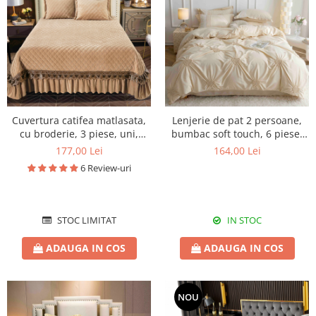
Cuvertura catifea matlasata,
Lenjerie de pat 2 persoane,
cu broderie, 3 piese, uni,
bumbac soft touch, 6 piese,
220X240 cm CC80
PRE06
177,00 Lei
164,00 Lei
6 Review-uri
STOC LIMITAT
IN STOC
ADAUGA IN COS
ADAUGA IN COS
NOU