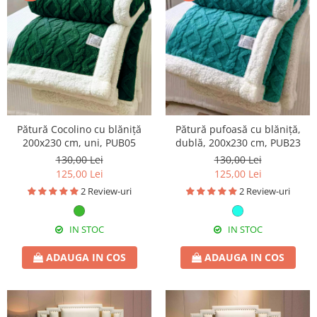
Pătură Cocolino cu blăniță
Pătură pufoasă cu blăniță,
200x230 cm, uni, PUB05
dublă, 200x230 cm, PUB23
130,00 Lei
130,00 Lei
125,00 Lei
125,00 Lei
2 Review-uri
2 Review-uri
IN STOC
IN STOC
ADAUGA IN COS
ADAUGA IN COS