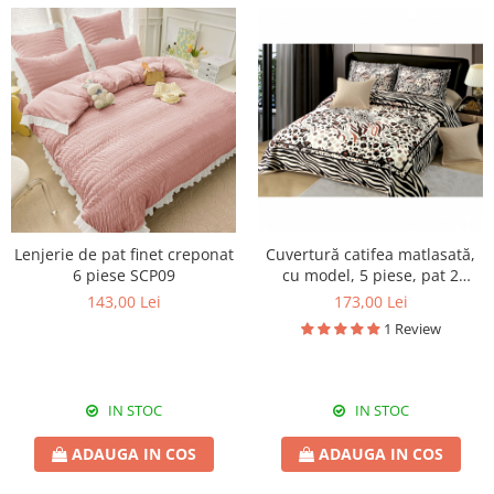
Lenjerie de pat finet creponat
Cuvertură catifea matlasată,
6 piese SCP09
cu model, 5 piese, pat 2
persoane, 230x250 cm, CM36
143,00 Lei
173,00 Lei
1 Review
IN STOC
IN STOC
ADAUGA IN COS
ADAUGA IN COS