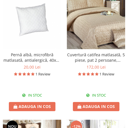
Pernă albă, microfibră
Cuvertură catifea matlasată, 5
matlasată, antialergică, 40x40
piese, pat 2 persoane,
cm
220x240 cm, CC13
20,00 Lei
172,00 Lei
1 Review
1 Review
IN STOC
IN STOC
ADAUGA IN COS
ADAUGA IN COS
NOU
-12%