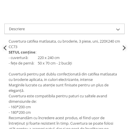
Descriere
Cuvertura catifea matlasata, cu broderie, 3 piese, uni, 220X240 cm
CC73
SETUL conține
:
- cuvertură: 220 x 240 cm
- fețe de pernă: 50 x 70 cm - 2 bucăți
Cuvertură pentru pat dublu confecționată din catifea matlasata
cu broderie aplicata, in culori electrizante, intense
Marginile lucrate cu atenție sunt finisate pentru un plus de
eleganță.
Cuvertura este compatibila pentru paturi cu saltele avand
dimensiunile de:
- 160*200 cm
- 180*200 cm
Recomandăm cu încredere acest produs, el fiind ușor de
întreținut și foarte rezistent în timp. Cuvertura se poate folosi
atât pentru a acoperi patul, dar și pe post de învelitoare pe