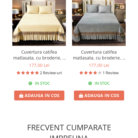
Cuvertura catifea
Cuvertura catifea
matlasata, cu broderie, 3
matlasata, cu broderie, 3
ma
piese, uni, 220X240 cm
piese, uni, 220X240 cm
p
177,00 Lei
177,00 Lei
CC72
CC81
2 Review-uri
1 Review
IN STOC
IN STOC
ADAUGA IN COS
ADAUGA IN COS
FRECVENT CUMPARATE