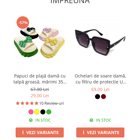
IMPREUNA
-57%
Papuci de plajă damă cu
Ochelari de soare damă,
P
talpă groasă, mărimi 35 -
cu filtru de protecție UV
B
40, PD58
400, cu toc cadou, OSD34
67,00 Lei
69,00 Lei
29,00 Lei
10 Review-uri
IN STOC
IN STOC
VEZI VARIANTE
VEZI VARIANTE