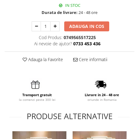
IN STOC
Durata de livrare:
24 - 48 ore
ADAUGA IN COS
Cod Produs:
0749565517225
Ai nevoie de ajutor?
0733 453 436
Adauga la Favorite
Cere informatii
Transport gratuit
Livrare in 24 - 48 ore
la comenzi peste 300 lei
oriunde in Romania
PRODUSE ALTERNATIVE