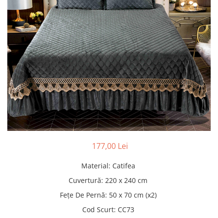
Pături cu blăniță
Pilote cu blăniță
177,00 Lei
Material
:
Catifea
Cuvertură
:
220 x 240 cm
Fețe De Pernă
:
50 x 70 cm (x2)
Cod Scurt
:
CC73