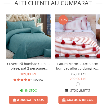
ALTI CLIENTI AU CUMPARAT
-16%
Cuvertură bumbac cu in, 5
Patura Maroc 250x150 cm
piese, pat 2 persoane,
bumbac alba cu dungi rosii
220x240 cm, CBI08
tesuta manual
189,00 Lei
357,00 Lei
299,00 Lei
1 Review
IN STOC
STOC LIMITAT
ADAUGA IN COS
ADAUGA IN COS