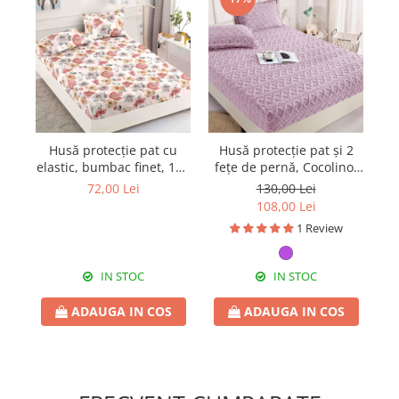
Husă protecție pat cu
Husă protecție pat și 2
Hu
elastic, bumbac finet, 180
fețe de pernă, Cocolino,
d
x 200 cm, 3 piese, HPP502
180 x 200 cm, 3 piese,
2
72,00 Lei
130,00 Lei
HPP64
108,00 Lei
1 Review
IN STOC
IN STOC
ADAUGA IN COS
ADAUGA IN COS