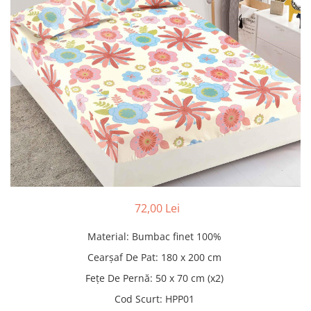
Pături cu blăniță
Pilote cu blăniță
72,00 Lei
Material
:
Bumbac finet 100%
Cearșaf De Pat
:
180 x 200 cm
Fețe De Pernă
:
50 x 70 cm (x2)
Cod Scurt
:
HPP01