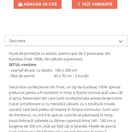
ADAUGA IN COS
VEZI VARIANTE
Descriere
Husă de protecție cu elastic, pentru pat de 2 persoane, din
bumbac finet 100%, de calitate superioară.
SETUL conține
:
- cearșaf de pat cu elastic: 180 x 200 cm
- fețe de pernă: 50 x 70 cm - 2 bucăți
Setul este confecționat din finet, un tip de bumbac 100% special
prelucrat pentu a fi rezistent in timp și foarte comod atât vara cât
și iarna. Materialul din care sunt confecționate aceste lenjerii este
tratat antișifonare și nu necesită călcare, cu o țesătură moale,
ușoară, care lasă pielea să respire în timpul somnului. Sunt ușor
de întreținut, nu intră la apă iar culorile se păstrează în timp.
Husa îmbracă saltelele cu lățime cuprinsă între 140 - 180 cm și
lungime de 200 cm, atât pe față cât și laterale. Fețele de pernă
sunt petrecute, fără fermoare care pot deranja în timpul