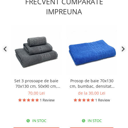
FRECVENT CUMPARATE
IMPREUNA
Set 3 prosoape de baie
Prosop de baie 70x130
Pa
70x130 cm, 50x90 cm,
cm, bumbac, densitate
ta
30x50 cm, bumbac, gri
500 g/mp
70,00 Lei
de la 30,00 Lei
1 Review
1 Review
IN STOC
IN STOC