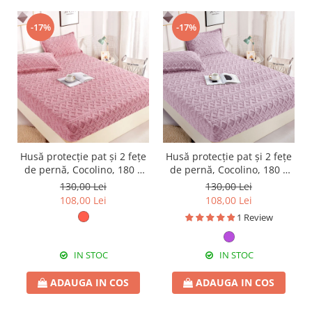
-17%
-17%
Husă protecție pat și 2 fețe
Husă protecție pat și 2 fețe
de pernă, Cocolino, 180 x
de pernă, Cocolino, 180 x
200 cm, 3 piese, HPP61
200 cm, 3 piese, HPP64
130,00 Lei
130,00 Lei
108,00 Lei
108,00 Lei
1 Review
IN STOC
IN STOC
ADAUGA IN COS
ADAUGA IN COS