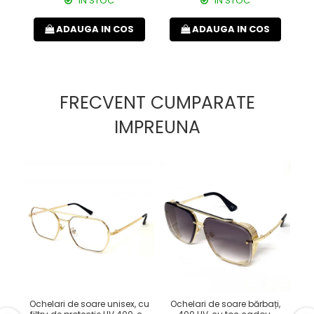
IN STOC
IN STOC
ADAUGA IN COS
ADAUGA IN COS
FRECVENT CUMPARATE
IMPREUNA
Ochelari de soare unisex, cu
Ochelari de soare bărbați,
Och