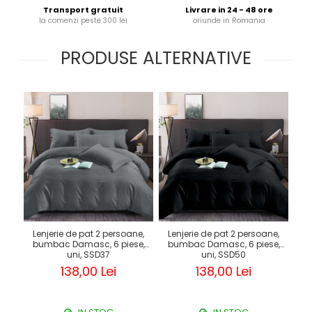
Transport gratuit
Livrare in 24 - 48 ore
la comenzi peste 300 lei
oriunde in Romania
PRODUSE ALTERNATIVE
Lenjerie de pat 2 persoane,
Lenjerie de pat 2 persoane,
Le
bumbac Damasc, 6 piese,
bumbac Damasc, 6 piese,
b
uni, SSD37
uni, SSD50
138,00 Lei
138,00 Lei