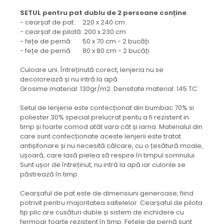
SETUL pentru pat dublu de 2 persoane conține
:
- cearșaf de pat: 220 x 240 cm
- cearșaf de pilotă: 200 x 230 cm
- fețe de pernă: 50 x 70 cm - 2 bucăți
- fețe de pernă: 80 x 80 cm - 2 bucăți
Culoare uni. Întreținută corect, lenjeria nu se
decolorează și nu intră la apă.
Grosime material: 130gr/m2. Densitate material: 145 TC.
Setul de lenjerie este confecționat din bumbac 70% si
poliester 30% special prelucrat pentu a fi rezistent in
timp și foarte comod atât vara cât și iarna. Materialul din
care sunt confecționate aceste lenjerii este tratat
antișifonare și nu necesită călcare, cu o țesătură moale,
ușoară, care lasă pielea să respire în timpul somnului.
Sunt ușor de întreținut, nu intră la apă iar culorile se
păstrează în timp.
Cearșaful de pat este de dimensiuni generoase, fiind
potrivit pentru majoritatea saltelelor. Cearșaful de pilota
tip plic are cusături duble și sistem de inchidere cu
fermoar foarte rezistent în timp. Fețele de pernă sunt