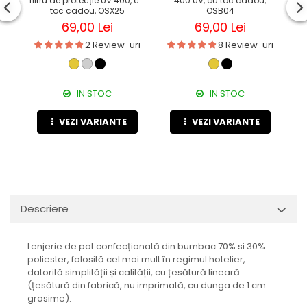
filtru de protecție UV 400, cu
400 UV, cu toc cadou,
fil
toc cadou, OSX25
OSB04
69,00 Lei
69,00 Lei
2 Review-uri
8 Review-uri
IN STOC
IN STOC
VEZI VARIANTE
VEZI VARIANTE
Descriere
Lenjerie de pat confecționată din bumbac 70% si 30%
poliester, folosită cel mai mult în regimul hotelier,
datorită simplității și calității, cu țesătură lineară
(țesătură din fabrică, nu imprimată, cu dunga de 1 cm
grosime).