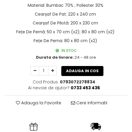
Material
:
Bumbac 70% ; Poliester 30%
Cearșaf De Pat
:
220 x 240 cm
Cearșaf De Pilotă
:
200 x 230 cm
Fețe De Pernă
:
50 x 70 cm (x2); 80 x 80 cm (x2)
Fețe De Perna
:
80 x 80 cm (x2)
IN STOC
Durata de livrare:
24 - 48 ore
ADAUGA IN COS
Cod Produs:
0793072278834
Ai nevoie de ajutor?
0733 453 436
Adauga la Favorite
Cere informatii