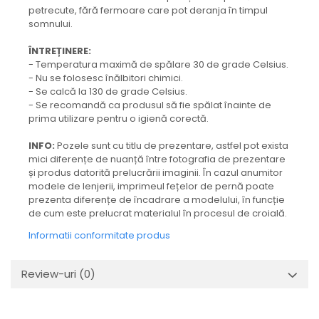
petrecute, fără fermoare care pot deranja în timpul
somnului.
ÎNTREȚINERE:
- Temperatura maximă de spălare 30 de grade Celsius.
- Nu se folosesc înălbitori chimici.
- Se calcă la 130 de grade Celsius.
- Se recomandă ca produsul să fie spălat înainte de
prima utilizare pentru o igienă corectă.
INFO:
Pozele sunt cu titlu de prezentare, astfel pot exista
mici diferențe de nuanță între fotografia de prezentare
și produs datorită prelucrării imaginii. În cazul anumitor
modele de lenjerii, imprimeul fețelor de pernă poate
prezenta diferențe de încadrare a modelului, în funcție
de cum este prelucrat materialul în procesul de croială.
Informatii conformitate produs
Review-uri
(0)