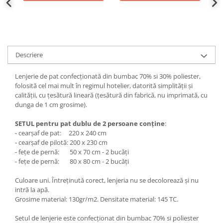
Descriere
Lenjerie de pat confecționată din bumbac 70% si 30% poliester,
folosită cel mai mult în regimul hotelier, datorită simplității și
calității, cu țesătură lineară (țesătură din fabrică, nu imprimată, cu
dunga de 1 cm grosime).
SETUL pentru pat dublu de 2 persoane conține
:
- cearșaf de pat: 220 x 240 cm
- cearșaf de pilotă: 200 x 230 cm
- fețe de pernă: 50 x 70 cm - 2 bucăți
- fețe de pernă: 80 x 80 cm - 2 bucăți
Culoare uni. Întreținută corect, lenjeria nu se decolorează și nu
intră la apă.
Grosime material: 130gr/m2. Densitate material: 145 TC.
Setul de lenjerie este confecționat din bumbac 70% si poliester