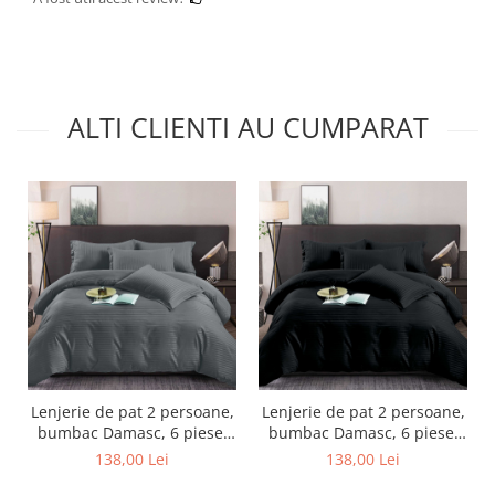
ALTI CLIENTI AU CUMPARAT
Lenjerie de pat 2 persoane,
Lenjerie de pat 2 persoane,
bumbac Damasc, 6 piese,
bumbac Damasc, 6 piese,
uni, SSD37
uni, SSD50
138,00 Lei
138,00 Lei