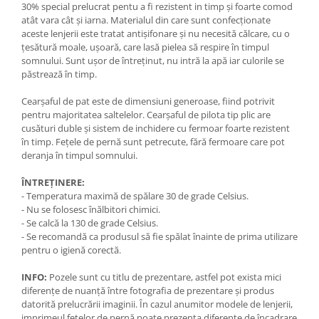
30% special prelucrat pentu a fi rezistent in timp și foarte comod
atât vara cât și iarna. Materialul din care sunt confecționate
aceste lenjerii este tratat antișifonare și nu necesită călcare, cu o
țesătură moale, ușoară, care lasă pielea să respire în timpul
somnului. Sunt ușor de întreținut, nu intră la apă iar culorile se
păstrează în timp.
Cearșaful de pat este de dimensiuni generoase, fiind potrivit
pentru majoritatea saltelelor. Cearșaful de pilota tip plic are
cusături duble și sistem de inchidere cu fermoar foarte rezistent
în timp. Fețele de pernă sunt petrecute, fără fermoare care pot
deranja în timpul somnului.
ÎNTREȚINERE:
- Temperatura maximă de spălare 30 de grade Celsius.
- Nu se folosesc înălbitori chimici.
- Se calcă la 130 de grade Celsius.
- Se recomandă ca produsul să fie spălat înainte de prima utilizare
pentru o igienă corectă.
INFO:
Pozele sunt cu titlu de prezentare, astfel pot exista mici
diferențe de nuanță între fotografia de prezentare și produs
datorită prelucrării imaginii. În cazul anumitor modele de lenjerii,
imprimeul fețelor de pernă poate prezenta diferențe de încadrare