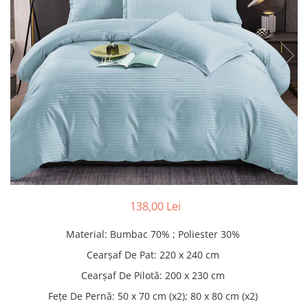
Pături cu blăniță
Pilote cu blăniță
138,00 Lei
Material
:
Bumbac 70% ; Poliester 30%
Cearșaf De Pat
:
220 x 240 cm
Cearșaf De Pilotă
:
200 x 230 cm
Fețe De Pernă
:
50 x 70 cm (x2); 80 x 80 cm (x2)