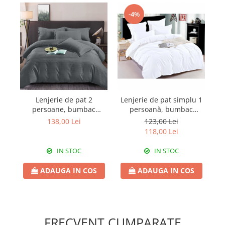
-4%
Lenjerie de pat 2
Lenjerie de pat simplu 1
persoane, bumbac
persoană, bumbac
Damasc, 6 piese, uni,
Damasc, 4 piese, uni,
138,00 Lei
123,00 Lei
SSD37
SS4D16
118,00 Lei
IN STOC
IN STOC
ADAUGA IN COS
ADAUGA IN COS
FRECVENT CUMPARATE