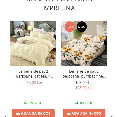
IMPREUNA
-12%
NOU
Lenjerie de pat 2
Lenjerie de pat 2
persoane, catifea, 4
persoane, bumbac finet,
pe
piese, PRE24
6 piese, 2 fețe, SP817
214,00 Lei
123,00 Lei
108,00 Lei
IN STOC
IN STOC
ADAUGA IN COS
ADAUGA IN COS