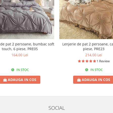
 de pat 2 persoane, bumbac soft
Lenjerie de pat 2 persoane, ca
touch, 6 piese, PRE05
piese, PRE23
164,00 Lei
214,00 Lei
1 Review
IN STOC
IN STOC
ADAUGA IN COS
ADAUGA IN COS
SOCIAL