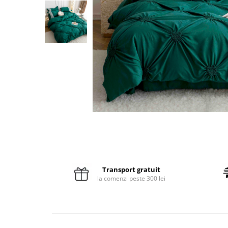
Pături cu blăniță
Pilote cu blăniță
Transport gratuit
la comenzi peste 300 lei