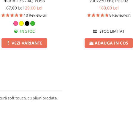
mărimi 35 - 40, PD58
200x230 cm, PDD02
67,00 Lei
29,00 Lei
160,00 Lei
10 Review-uri
8 Review-uri
IN STOC
STOC LIMITAT
VEZI VARIANTE
ADAUGA IN COS
ră soft touch, cu pliuri brodate,