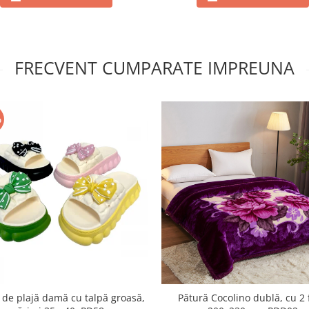
FRECVENT CUMPARATE IMPREUNA
%
 de plajă damă cu talpă groasă,
Pătură Cocolino dublă, cu 2 