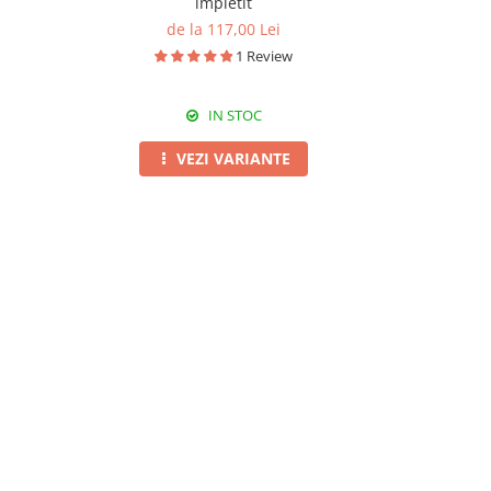
împletit
multi
de la 117,00 Lei
d
1 Review
IN STOC
VEZI VARIANTE