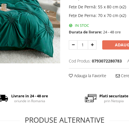
Fețe De Pernă
:
55 x 80 cm (x2)
Fețe De Perna
:
70 x 70 cm (x2)
IN STOC
Durata de livrare:
24 - 48 ore
ADAUG
Cod Produs:
0793072280783
Adauga la Favorite
Cere 
Livrare in 24 - 48 ore
Plati securizate
oriunde in Romania
prin Netopia
PRODUSE ALTERNATIVE