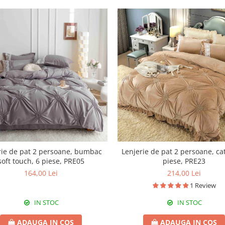
rie de pat 2 persoane, bumbac
Lenjerie de pat 2 persoane, cat
soft touch, 6 piese, PRE05
piese, PRE23
164,00 Lei
214,00 Lei
1 Review
IN STOC
IN STOC
ADAUGA IN COS
ADAUGA IN COS