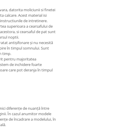
ara, datorita moliciunii si finetei
a calcare. Acest material isi
nstructiunile de intretinere.
artea superioara a cearsafului de
 acestora, si cearsaful de pat sunt
rsul noptii.
ratat antișifonare și nu necesită
spire în timpul somnului. Sunt
în timp.
vit pentru majoritatea
 sistem de inchidere foarte
moare care pot deranja în timpul
 mici diferențe de nuanță între
ginii. În cazul anumitor modele
rențe de încadrare a modelului, în
ală.