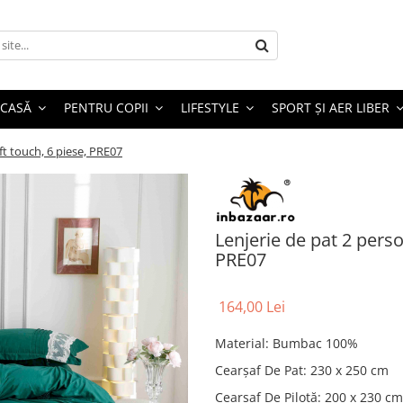
 CASĂ
PENTRU COPII
LIFESTYLE
SPORT ȘI AER LIBER
t touch, 6 piese, PRE07
Lenjerie de pat 2 pers
PRE07
164,00 Lei
Material
:
Bumbac 100%
Cearșaf De Pat
:
230 x 250 cm
Cearșaf De Pilotă
:
200 x 230 cm