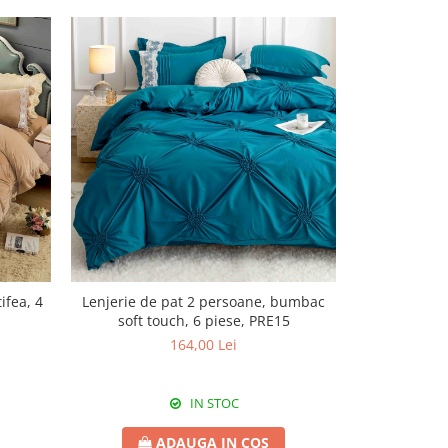
ifea, 4
Lenjerie de pat 2 persoane, bumbac
Lenjerie de
soft touch, 6 piese, PRE15
finet, cu pli
164,00 Lei
IN STOC
ADAUGA IN COS