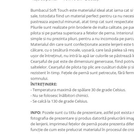
Bumbacul Soft Touch este materialul ideal atat iarna cat si v
sale, totodata fiind un material perfect pentru ca nu necesit
pastreaza aspectul minunat, atat timp cat sunt respectate i
Pliurile sunt realizate prin broderie de inalta calitate, pe p
pilota si pe partea superioara a fetelor de perna. Interiorul
simple si nu prezinta pliuri, pentru a nu incomoda pe parcu
Materialul din care sunt confecționate aceste lenjerii este t
călcare, cu o țesătură moale, ușoară, care lasă pielea să re
ușor de întreținut, nu intră la apă iar culorile se păstrează 
Cearșaful de pat este de dimensiuni generoase, fiind potri
saltelelor. Cearșaful de pilota tip plic are cusături duble și
rezistent în timp. Fețele de pernă sunt petrecute, fără fer
somnului.
ÎNTREȚINERE:
- Temperatura maximă de spălare 30 de grade Celsius.
- Nu se folosesc înălbitori chimici.
- Se calcă la 130 de grade Celsius.
INFO:
Pozele sunt cu titlu de prezentare, astfel pot exista
fotografia de prezentare și produs datorită prelucrării ima
de lenjerii, imprimeul fețelor de pernă poate prezenta dife
funcție de cum este prelucrat materialul în procesul de croi