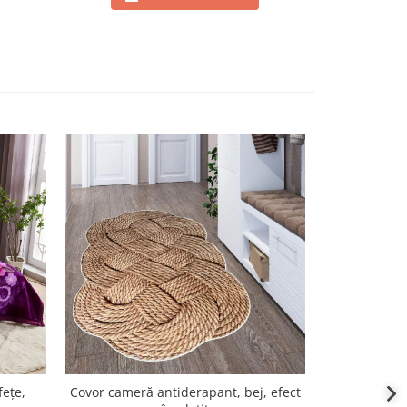
fețe,
Covor cameră antiderapant, bej, efect
Covor came