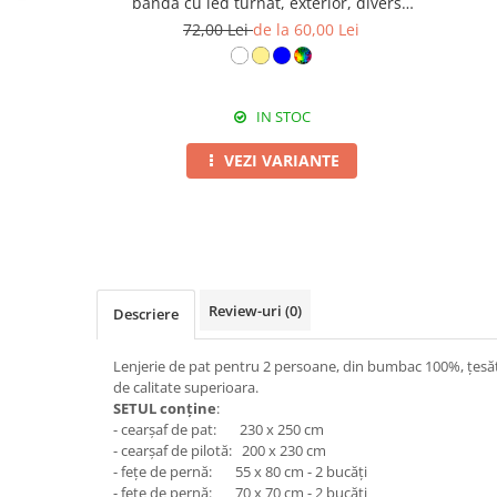
bandă cu led turnat, exterior, diverse
culori
72,00 Lei
de la 60,00 Lei
IN STOC
VEZI VARIANTE
Review-uri
(0)
Descriere
Lenjerie de pat pentru 2 persoane, din bumbac 100%, țesătu
de calitate superioara.
SETUL conține
:
- cearșaf de pat: 230 x 250 cm
- cearșaf de pilotă: 200 x 230 cm
- fețe de pernă: 55 x 80 cm - 2 bucăți
- fețe de pernă: 70 x 70 cm - 2 bucăți