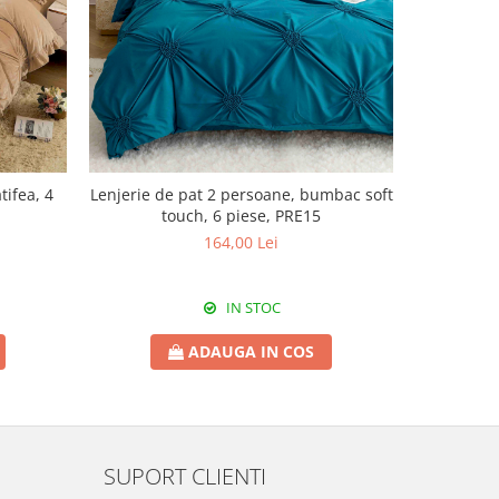
tifea, 4
Lenjerie de pat 2 persoane, bumbac soft
Lenjerie d
touch, 6 piese, PRE15
t
164,00 Lei
IN STOC
ADAUGA IN COS
SUPORT CLIENTI