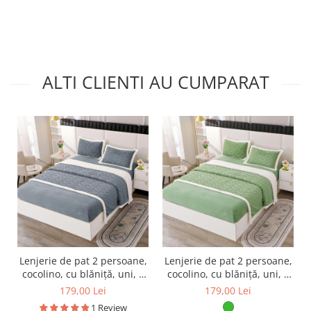
ALTI CLIENTI AU CUMPARAT
Lenjerie de pat 2 persoane,
Lenjerie de pat 2 persoane,
cocolino, cu blăniță, uni, 4
cocolino, cu blăniță, uni, 4
piese, SPUC12
piese, SPUC13
179,00 Lei
179,00 Lei
1 Review