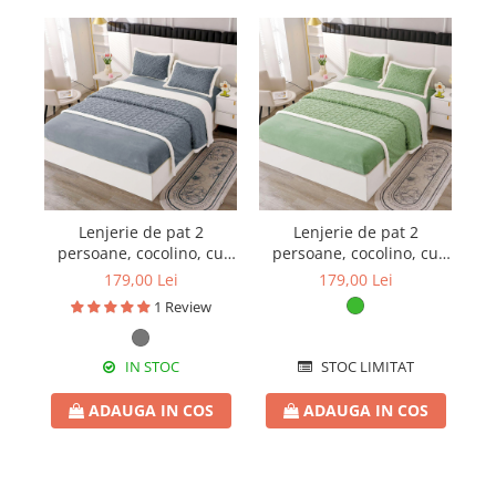
Lenjerie de pat 2
Lenjerie de pat 2
persoane, cocolino, cu
persoane, cocolino, cu
p
blăniță, uni, 4 piese,
blăniță, uni, 4 piese,
179,00 Lei
179,00 Lei
SPUC12
SPUC13
1 Review
IN STOC
STOC LIMITAT
ADAUGA IN COS
ADAUGA IN COS