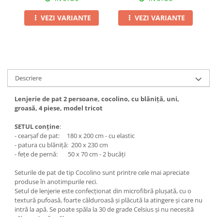
VEZI VARIANTE
VEZI VARIANTE
Descriere
Lenjerie de pat 2 persoane, cocolino, cu blăniță, uni,
groasă, 4 piese, model tricot
SETUL conține
:
- cearșaf de pat: 180 x 200 cm - cu elastic
- patura cu blăniță: 200 x 230 cm
- fețe de pernă: 50 x 70 cm - 2 bucăți
Seturile de pat de tip Cocolino sunt printre cele mai apreciate
produse în anotimpurile reci.
Setul de lenjerie este confecționat din microfibră plușată, cu o
textură pufoasă, foarte călduroasă și plăcută la atingere și care nu
intră la apă. Se poate spăla la 30 de grade Celsius și nu necesită