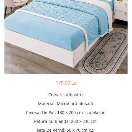
Pături cu blăniță
Pilote cu blăniță
179,00 Lei
Culoare
:
Albastru
Material
:
Microfibră plușată
Cearșaf De Pat
:
180 x 200 cm - cu elastic
Pătură Cu Blăniță
:
200 x 230 cm
Fețe De Pernă
:
50 x 70 cm(x2)