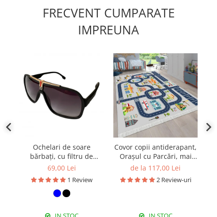
FRECVENT CUMPARATE
IMPREUNA
Ochelari de soare
Covor copii antiderapant,
P
bărbați, cu filtru de
Orașul cu Parcări, mai
c
protecție UV 400, cu toc
multe dimensiuni
69,00 Lei
de la 117,00 Lei
cadou, OSB55
1 Review
2 Review-uri
IN STOC
IN STOC