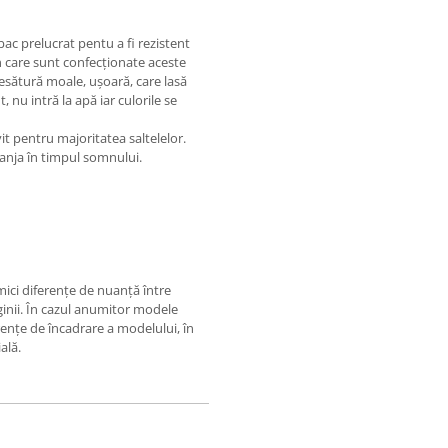
bac prelucrat pentu a fi rezistent
in care sunt confecționate aceste
 țesătură moale, ușoară, care lasă
 nu intră la apă iar culorile se
it pentru majoritatea saltelelor.
anja în timpul somnului.
 mici diferențe de nuanță între
ginii. În cazul anumitor modele
rențe de încadrare a modelului, în
ală.