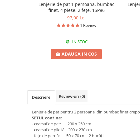
Lenjerie de pat 1 persoană, bumbac
Lenje
finet, 4 piese, 2 fețe, 1SP86
97,00 Lei
1 Review
IN STOC
ADAUGA IN COS
Review-uri
(0)
Descriere
Lenjerie de pat pentru 2 persoane, din bumbac finet crepon
SETUL conține
:
- cearșaf de pat: 230 x 250 cm
- cearșaf de pilotă: 200 x 230 cm
- fețe de pernă: 50 x 70 cm - 2 bucăți