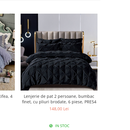
ifea, 4
Lenjerie de pat 2 persoane, bumbac
Lenjerie de
finet, cu pliuri brodate, 6 piese, PRE54
soft t
148,00 Lei
IN STOC