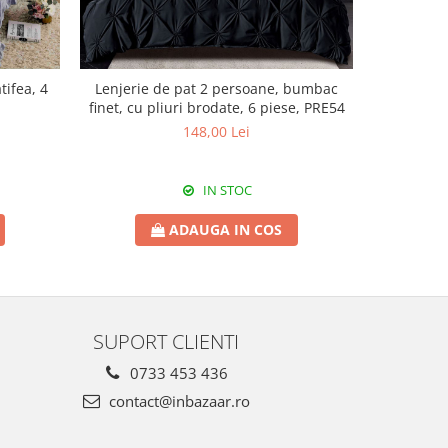
tifea, 4
Lenjerie de pat 2 persoane, bumbac
Lenjerie d
finet, cu pliuri brodate, 6 piese, PRE54
t
148,00 Lei
IN STOC
ADAUGA IN COS
SUPORT CLIENTI
0733 453 436
contact@inbazaar.ro