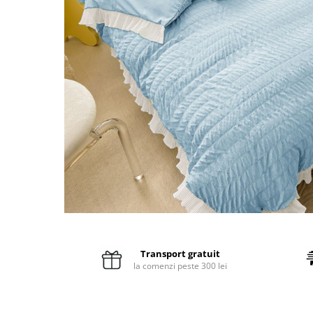
Pături cu blăniță
Pilote cu blăniță
Transport gratuit
la comenzi peste 300 lei