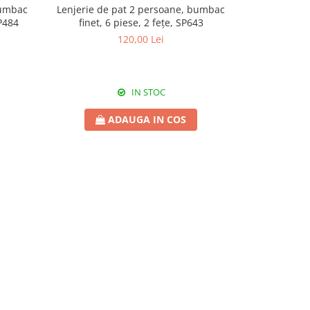
bumbac
Lenjerie de pat 2 persoane, bumbac
Lenjerie de
SP484
finet, 6 piese, 2 fețe, SP643
Damasc,
120,00 Lei
IN STOC
ADAUGA IN COS