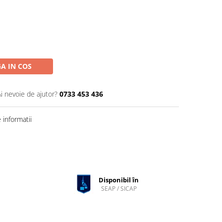
A IN COS
Ai nevoie de ajutor?
0733 453 436
informatii
Disponibil în
SEAP / SICAP