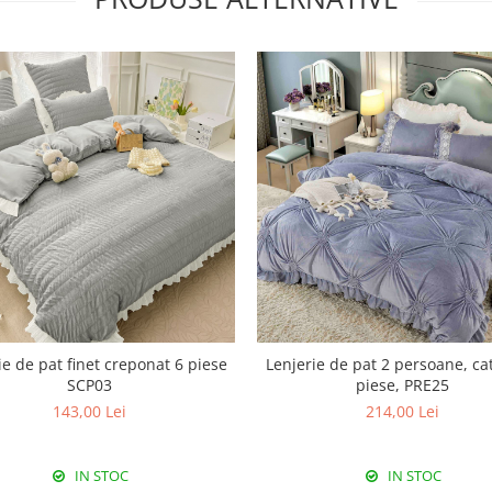
ie de pat finet creponat 6 piese
Lenjerie de pat 2 persoane, cat
SCP03
piese, PRE25
143,00 Lei
214,00 Lei
IN STOC
IN STOC