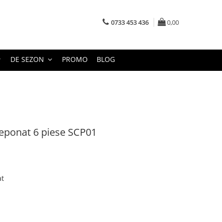
0733 453 436
0,00
DE SEZON
PROMO
BLOG
creponat 6 piese SCP01
at