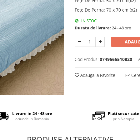
Fețe De Pernă
:
50 x 70 cm(x2)
Fețe De Perna
:
70 x 70 cm (x2)
IN STOC
Durata de livrare:
24 - 48 ore
ADAUG
Cod Produs:
0749565510820
Adauga la Favorite
Cere 
Livrare in 24 - 48 ore
Plati securizate
oriunde in Romania
prin Netopia
PRODUSE ALTERNATIVE