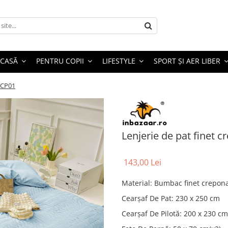
 CASĂ
PENTRU COPII
LIFESTYLE
SPORT ȘI AER LIBER
 SCP01
Lenjerie de pat finet 
143,00 Lei
Material
:
Bumbac finet crepon
Cearșaf De Pat
:
230 x 250 cm
Cearșaf De Pilotă
:
200 x 230 cm