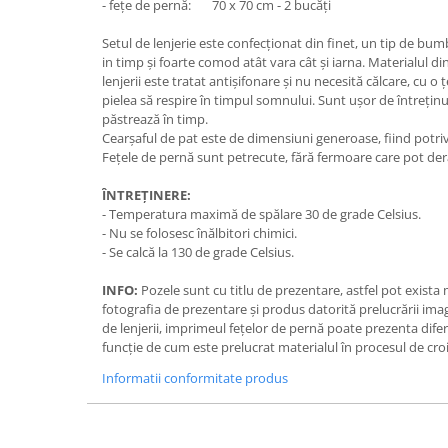
- fețe de pernă: 70 x 70 cm - 2 bucăți
Setul de lenjerie este confecționat din finet, un tip de bum
in timp și foarte comod atât vara cât și iarna. Materialul d
lenjerii este tratat antișifonare și nu necesită călcare, cu o
pielea să respire în timpul somnului. Sunt ușor de întreținut,
păstrează în timp.
Cearșaful de pat este de dimensiuni generoase, fiind potriv
Fețele de pernă sunt petrecute, fără fermoare care pot der
ÎNTREȚINERE:
- Temperatura maximă de spălare 30 de grade Celsius.
- Nu se folosesc înălbitori chimici.
- Se calcă la 130 de grade Celsius.
INFO:
Pozele sunt cu titlu de prezentare, astfel pot exista
fotografia de prezentare și produs datorită prelucrării ima
de lenjerii, imprimeul fețelor de pernă poate prezenta dife
funcție de cum este prelucrat materialul în procesul de croi
Informatii conformitate produs