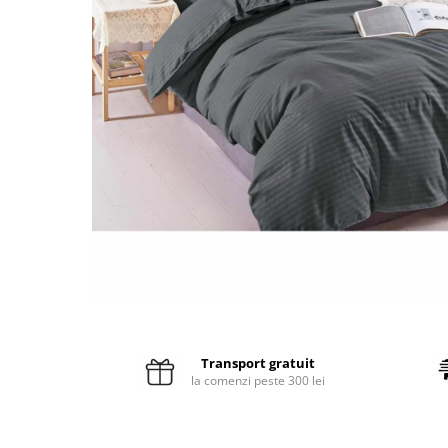
Pături cu blăniță
Pilote cu blăniță
Transport gratuit
la comenzi peste 300 lei