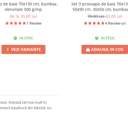
p de baie 70x130 cm, bumbac,
Set 3 prosoape de baie 70x13
densitate 500 g/mp
50x90 cm, 30x50 cm, bumbac
de la 30,00 Lei
70,00 Lei
65,00 Lei
1 Review
4 Review-uri
IN STOC
IN STOC
VEZI VARIANTE
ADAUGA IN COS
er, folosită cel mai mult în
 lineară (țesătură din fabrică, nu