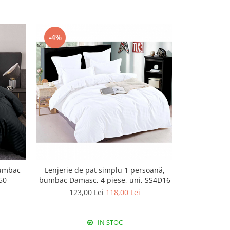
-4%
bumbac
Lenjerie de pat simplu 1 persoană,
Lenjerie de
50
bumbac Damasc, 4 piese, uni, SS4D16
Damasc,
123,00 Lei
118,00 Lei
IN STOC