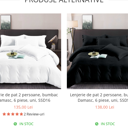
rie de pat 2 persoane, bumbac
Lenjerie de pat 2 persoane, 
amasc, 6 piese, uni, SSD16
Damasc, 6 piese, uni, SSD
135,00 Lei
138,00 Lei
2 Review-uri
IN STOC
IN STOC