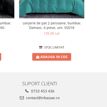
 bumbac
Lenjerie de pat 2 persoane, bumbac
Lenjerie
D50
Damasc, 6 piese, uni, SSD18
Dama
135,00 Lei
STOC LIMITAT
ADAUGA IN COS
SUPORT CLIENTI
0733 453 436
contact@inbazaar.ro