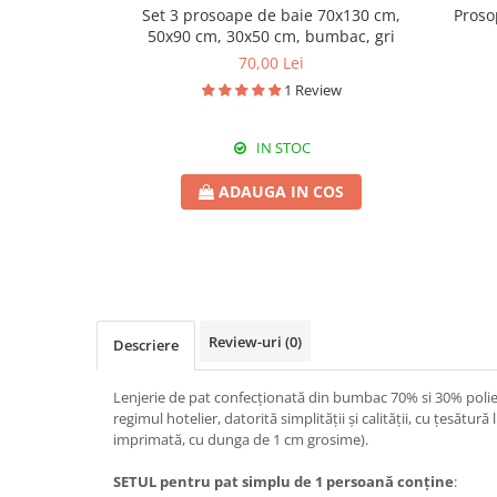
Set 3 prosoape de baie 70x130 cm,
Proso
50x90 cm, 30x50 cm, bumbac, gri
70,00 Lei
1 Review
IN STOC
ADAUGA IN COS
Review-uri
(0)
Descriere
Lenjerie de pat confecționată din bumbac 70% si 30% poliest
regimul hotelier, datorită simplității și calității, cu țesătură
imprimată, cu dunga de 1 cm grosime).
SETUL pentru pat simplu de 1 persoană conține
: