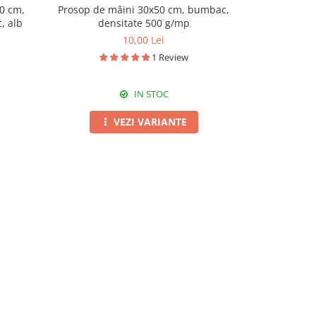
0 cm,
Prosop de mâini 30x50 cm, bumbac,
Prosop de 
, alb
densitate 500 g/mp
den
10,00 Lei
1 Review
IN STOC
VEZI VARIANTE