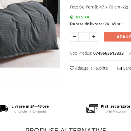
Fețe De Pernă
:
47 x 70 cm (x2)
IN STOC
Durata de livrare:
24 - 48 ore
ADAUG
Cod Produs:
0749565513333
Adauga la Favorite
Cere 
Livrare in 24 - 48 ore
Plati securizate
oriunde in Romania
prin Netopia
PRODUSE ALTERNATIVE