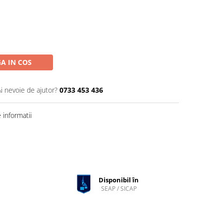
A IN COS
Ai nevoie de ajutor?
0733 453 436
informatii
Disponibil în
SEAP / SICAP