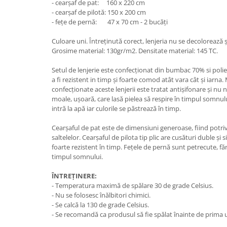
- cearșaf de pat: 160 x 220 cm
- cearșaf de pilotă: 150 x 200 cm
- fețe de pernă: 47 x 70 cm - 2 bucăți
Culoare uni. Întreținută corect, lenjeria nu se decolorează ș
Grosime material: 130gr/m2. Densitate material: 145 TC.
Setul de lenjerie este confecționat din bumbac 70% si poli
a fi rezistent in timp și foarte comod atât vara cât și iarna.
confecționate aceste lenjerii este tratat antișifonare și nu 
moale, ușoară, care lasă pielea să respire în timpul somnulu
intră la apă iar culorile se păstrează în timp.
Cearșaful de pat este de dimensiuni generoase, fiind potri
saltelelor. Cearșaful de pilota tip plic are cusături duble ș
foarte rezistent în timp. Fețele de pernă sunt petrecute, f
timpul somnului.
ÎNTREȚINERE:
- Temperatura maximă de spălare 30 de grade Celsius.
- Nu se folosesc înălbitori chimici.
- Se calcă la 130 de grade Celsius.
- Se recomandă ca produsul să fie spălat înainte de prima u