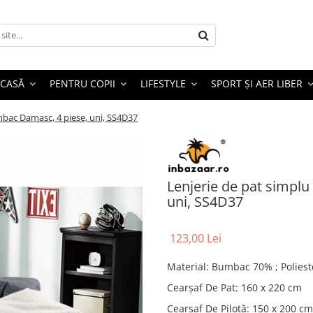
 CASĂ
PENTRU COPII
LIFESTYLE
SPORT ȘI AER LIBER
mbac Damasc, 4 piese, uni, SS4D37
Lenjerie de pat simpl
uni, SS4D37
123,00 Lei
Material
:
Bumbac 70% ; Polies
Cearșaf De Pat
:
160 x 220 cm
Cearșaf De Pilotă
:
150 x 200 cm