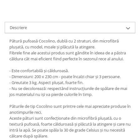
Descriere
Pătură pufoasă Cocolino, dublă cu 2 straturi, din microfibră
plușată, cu model, moale și plăcută la atingere.
Fibrele fine ale acestui produs sunt gândite în ideea de a păstra
căldura cât mai eficient fiind perfecte în sezonul rece al anului.
- Este confortabilă și călduroasă.
- Dimensiuni: 200 x 230 cm - poate încalzi chiar și 3 persoane.
- Greutate 3 kg. Aspect plușat, foarte fin.
- Nu se decolorează: respectând instrucțiunile de spălare de mai
jos materialul nu iși va pierde culorile în timp.
Păturile de tip Cocolino sunt printre cele mai apreciate produse în
anotimpurile reci.
Aceste pături sunt confecționate din microfibră plușată, cu o
textură pufoasă, foarte călduroasă și plăcută la atingere și care nu
intră la apă. Se poate spăla la 30 de grade Celsius și nu necesită
călcare după spălare.