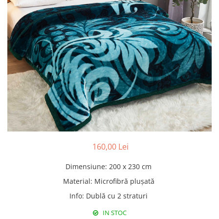
Pături cu blăniță
Pilote cu blăniță
160,00 Lei
Dimensiune
:
200 x 230 cm
Material
:
Microfibră plușată
Info
:
Dublă cu 2 straturi
IN STOC