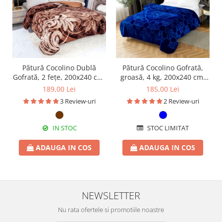
Pătură Cocolino Dublă
Pătură Cocolino Gofrată,
Gofrată, 2 fețe, 200x240 cm,
groasă, 4 kg, 200x240 cm,
PDG06
PGU27
189,00 Lei
185,00 Lei
3 Review-uri
2 Review-uri
IN STOC
STOC LIMITAT
ADAUGA IN COS
ADAUGA IN COS
NEWSLETTER
Nu rata ofertele si promotiile noastre