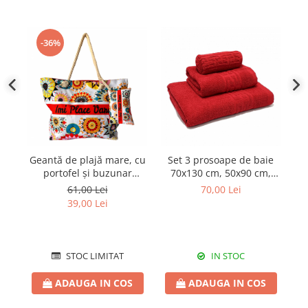
-36%
Geantă de plajă mare, cu
Set 3 prosoape de baie
portofel și buzunar
70x130 cm, 50x90 cm,
interior KD2413
30x50 cm, bumbac, roșu
p
61,00 Lei
70,00 Lei
39,00 Lei
STOC LIMITAT
IN STOC
ADAUGA IN COS
ADAUGA IN COS