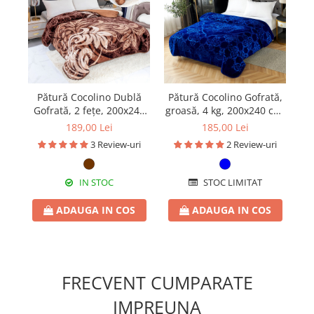
Pătură Cocolino Dublă
Pătură Cocolino Gofrată,
Pă
Gofrată, 2 fețe, 200x240
groasă, 4 kg, 200x240 cm,
gr
cm, PDG06
PGU27
189,00 Lei
185,00 Lei
3 Review-uri
2 Review-uri
IN STOC
STOC LIMITAT
ADAUGA IN COS
ADAUGA IN COS
FRECVENT CUMPARATE
IMPREUNA