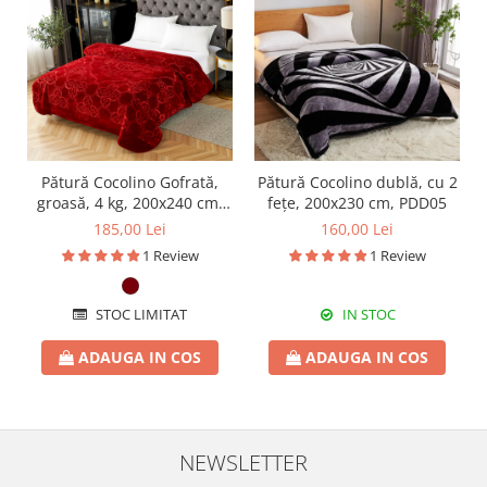
Pătură Cocolino Gofrată,
Pătură Cocolino dublă, cu 2
groasă, 4 kg, 200x240 cm,
fețe, 200x230 cm, PDD05
PGU22
185,00 Lei
160,00 Lei
1 Review
1 Review
STOC LIMITAT
IN STOC
ADAUGA IN COS
ADAUGA IN COS
NEWSLETTER