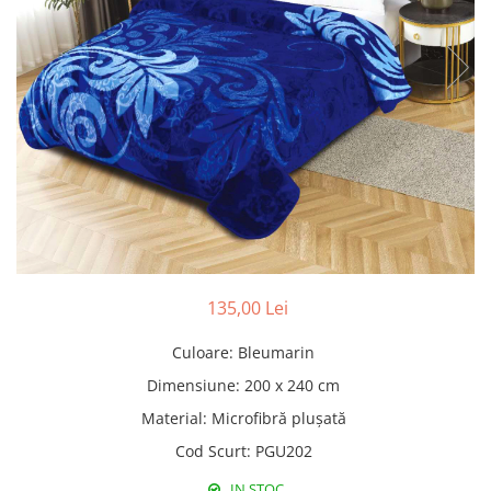
Pături cu blăniță
Pilote cu blăniță
135,00 Lei
Culoare
:
Bleumarin
Dimensiune
:
200 x 240 cm
Material
:
Microfibră plușată
Cod Scurt
:
PGU202
IN STOC