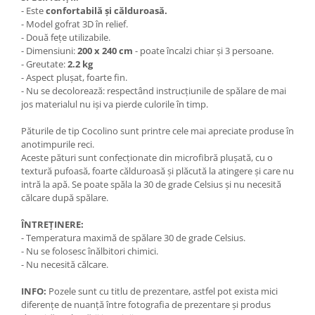
- Este
confortabilă și călduroasă.
- Model gofrat 3D în relief.
- Două fețe utilizabile.
- Dimensiuni:
200 x 240 cm
- poate încalzi chiar și 3 persoane.
- Greutate:
2.2 kg
- Aspect plușat, foarte fin.
- Nu se decolorează: respectând instrucțiunile de spălare de mai
jos materialul nu iși va pierde culorile în timp.
Păturile de tip Cocolino sunt printre cele mai apreciate produse în
anotimpurile reci.
Aceste pături sunt confecționate din microfibră plușată, cu o
textură pufoasă, foarte călduroasă și plăcută la atingere și care nu
intră la apă. Se poate spăla la 30 de grade Celsius și nu necesită
călcare după spălare.
ÎNTREȚINERE:
- Temperatura maximă de spălare 30 de grade Celsius.
- Nu se folosesc înălbitori chimici.
- Nu necesită călcare.
INFO:
Pozele sunt cu titlu de prezentare, astfel pot exista mici
diferențe de nuanță între fotografia de prezentare și produs