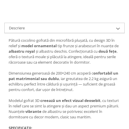
Descriere
Pătură cocolino gofrată din microfibră plușată, cu design 3D în
relief și
model ornamental
tip frunze și arabescuri în nuanțe de
albastru royal
și albastru deschis. Confecționată cu
două fețe
,
oferă o textură moale și plăcută la atingere, ideală pentru serile
răcoroase sau ca element decorativ în dormitor.
Dimensiunea generoasă de 200×240 cm acoperă c
onfortabil un
pat matrimonial sau dublu
, iar greutatea de 2.2 kg asigură un
echilibru perfect între căldură și ușurință — suficient de groasă
pentru confort, dar ușor de întreținut.
Modelul gofrat 3D
creează un efect vizual deosebit
, cu texturi
în relief care se simt la atingere și dau un aspect premium păturii.
Nuanțele
vibrante
de albastru se potrivesc excelent în
dormitoare cu decor modern, clasic sau maritim.
SPECIFICAȚII: