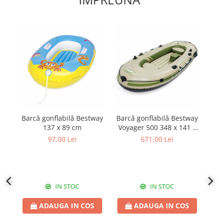
Barcă gonflabilă Bestway
Barcă gonflabilă Bestway
Oc
137 x 89 cm
Voyager 500 348 x 141 x
c
51 cm
40
97,00 Lei
671,00 Lei
IN STOC
IN STOC
ADAUGA IN COS
ADAUGA IN COS