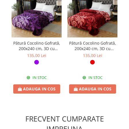
Pătură Cocolino Gofrată,
Pătură Cocolino Gofrată,
Pă
200x240 cm, 3D cu
200x240 cm, 3D cu
model, mov, PGU206
model, roșu, PGU207
135,00 Lei
135,00 Lei
IN STOC
IN STOC
ADAUGA IN COS
ADAUGA IN COS
FRECVENT CUMPARATE
IMPREUNA